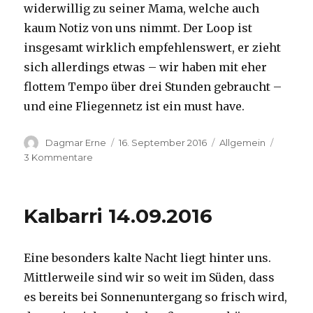
widerwillig zu seiner Mama, welche auch
kaum Notiz von uns nimmt. Der Loop ist
insgesamt wirklich empfehlenswert, er zieht
sich allerdings etwas – wir haben mit eher
flottem Tempo über drei Stunden gebraucht –
und eine Fliegennetz ist ein must have.
Autor
Veröffentlicht
Kategorien
Dagmar Erne
16. September 2016
Allgemein
am
zu
3 Kommentare
Kalbarri,
15.09.2016
Kalbarri 14.09.2016
Eine besonders kalte Nacht liegt hinter uns.
Mittlerweile sind wir so weit im Süden, dass
es bereits bei Sonnenuntergang so frisch wird,