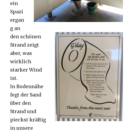
ein
Spazi
ergan
g an
den schönen
Strand zeigt
aber, was
wirklich
starker Wind
ist.
In Bodennähe
fegt der Sand
über den
Strand und
pieckst kräftig
in unsere