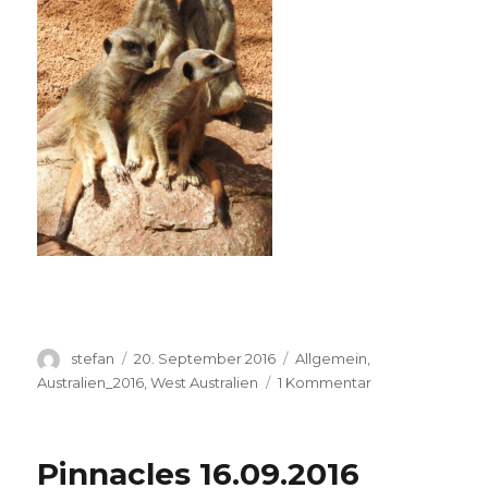
Autor
Veröffentlicht
Kategorien
stefan
20. September 2016
Allgemein
,
am
zu
Australien_2016
,
West Australien
1 Kommentar
Perth
Zoo
20.09.2016
Pinnacles 16.09.2016