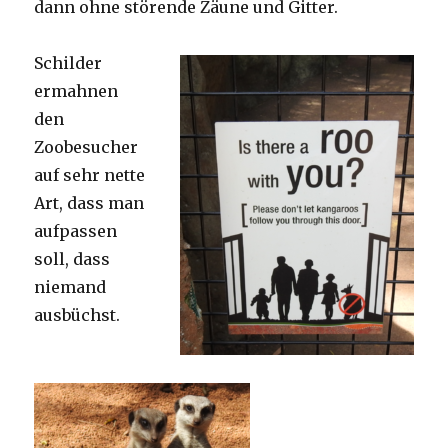
dann ohne störende Zäune und Gitter.
Schilder
ermahnen
den
Zoobesucher
auf sehr nette
Art, dass man
aufpassen
soll, dass
niemand
ausbüchst.