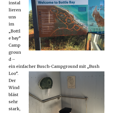
instal
lieren
uns
im
„Bottl
e bay“
Camp
groun
d –
ein einfacher Busch-Campground mit „Bush
Loo“.
Der
Wind
bläst
sehr
stark,