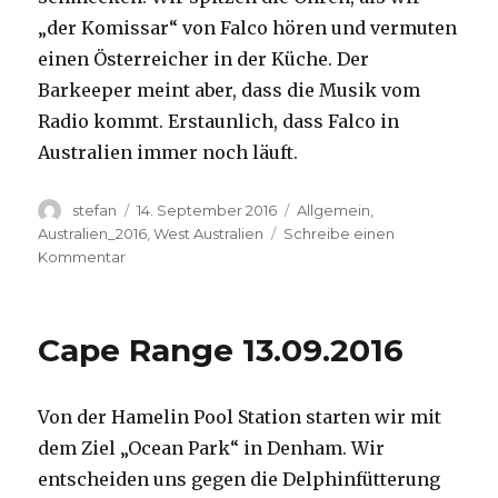
„der Komissar“ von Falco hören und vermuten
einen Österreicher in der Küche. Der
Barkeeper meint aber, dass die Musik vom
Radio kommt. Erstaunlich, dass Falco in
Australien immer noch läuft.
Autor
Veröffentlicht
Kategorien
stefan
14. September 2016
Allgemein
,
am
Australien_2016
,
West Australien
Schreibe einen
zu
Kommentar
Kalbarri
14.09.2016
Cape Range 13.09.2016
Von der Hamelin Pool Station starten wir mit
dem Ziel „Ocean Park“ in Denham. Wir
entscheiden uns gegen die Delphinfütterung