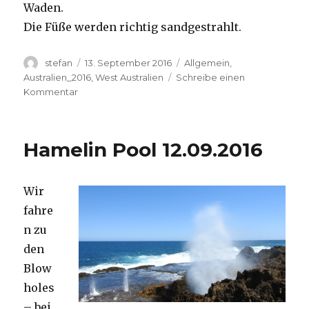
Waden.
Die Füße werden richtig sandgestrahlt.
Autor
Veröffentlicht
Kategorien
stefan
13. September 2016
Allgemein
,
am
Australien_2016
,
West Australien
Schreibe einen
zu
Kommentar
Cape
Range
13.09.2016
Hamelin Pool 12.09.2016
Wir
fahre
n zu
den
Blow
holes
– bei