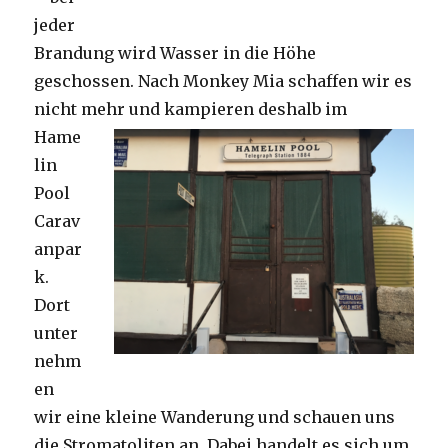
jeder
Brandung wird Wasser in die Höhe
geschossen. Nach Monkey Mia schaffen wir es
nicht mehr und kampieren deshalb im
Hame
lin
Pool
Carav
anpar
k.
Dort
unter
nehm
en
wir eine kleine Wanderung und schauen uns
die Stromatoliten an. Dabei handelt es sich um