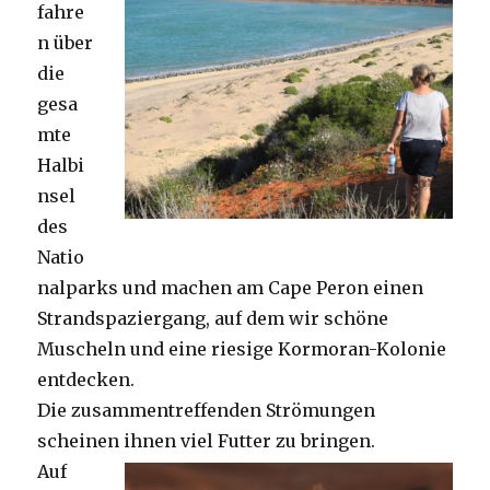
fahre
n über
die
gesa
mte
Halbi
nsel
des
Natio
nalparks und machen am Cape Peron einen
Strandspaziergang, auf dem wir schöne
Muscheln und eine riesige Kormoran-Kolonie
entdecken.
Die zusammentreffenden Strömungen
scheinen ihnen viel Futter zu bringen.
Auf