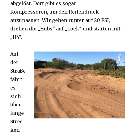
abgelöst. Dort gibt es sogar
Kompressoren, um den Reifendruck
anzupassen. Wir gehen runter auf 20 PSI,
drehen die „Hubs“ auf „Lock“ und starten mit
„H4“.
Auf
der
Straße
fährt
es
sich
über
lange
Strec
ken