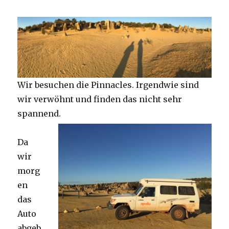
Wir besuchen die Pinnacles. Irgendwie sind
wir verwöhnt und finden das nicht sehr
spannend.
Da
wir
morg
en
das
Auto
abgeb