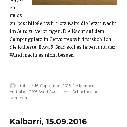
en
müss
en, beschließen wir trotz Kälte die letzte Nacht
im Auto zu verbringen. Die Nacht auf dem
Campingplatz in Cervantes wird tatsächlich
die kälteste. Etwa 5 Grad soll es haben und der
Wind macht es nicht besser.
Autor
Veröffentlicht
Kategorien
stefan
16. September 2016
Allgemein
,
am
Australien_2016
,
West Australien
Schreibe einen
zu
Kommentar
Pinnacles
16.09.2016
Kalbarri, 15.09.2016