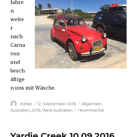
fahre
n
weite
r
nach
Carna
von
und
besch
äftige
n uns mit Wäsche.
Autor
Veröffentlicht
Kategorien
stefan
12. September 2016
Allgemein
,
am
zu
Australien_2016
,
West Australien
1 Kommentar
Carnavon
11.09.2016
Yardie Creek 10.09.2016