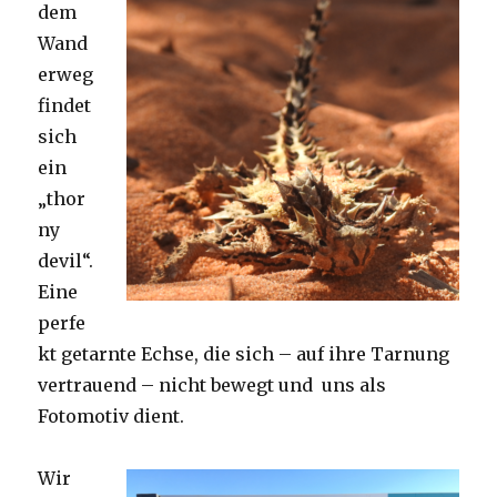
dem
Wand
erweg
findet
sich
ein
„thor
ny
devil“.
Eine
perfe
kt getarnte Echse, die sich – auf ihre Tarnung
vertrauend – nicht bewegt und uns als
Fotomotiv dient.
Wir