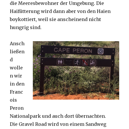
die Meeresbewohner der Umgebung. Die
Haifütterung wird dann aber von den Haien
boykottiert, weil sie anscheinend nicht
hungrig sind.
Ansch
ließen
d
wolle
n wir
in den
Franc
ois
Peron
Nationalpark und auch dort übernachten.
Die Gravel Road wird von einem Sandweg