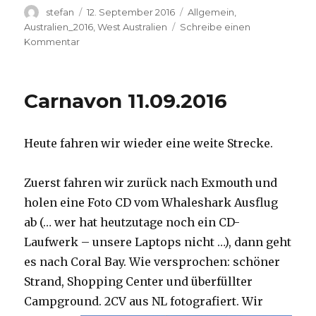
Autor
Veröffentlicht
Kategorien
stefan
12. September 2016
Allgemein
,
am
Australien_2016
,
West Australien
Schreibe einen
zu
Kommentar
Hamelin
Pool
12.09.2016
Carnavon 11.09.2016
Heute fahren wir wieder eine weite Strecke.
Zuerst fahren wir zurück nach Exmouth und
holen eine Foto CD vom Whaleshark Ausflug
ab (… wer hat heutzutage noch ein CD-
Laufwerk – unsere Laptops nicht …), dann geht
es nach Coral Bay. Wie versprochen: schöner
Strand, Shopping Center und überfüllter
Campground.
2CV aus NL fotografiert. Wir