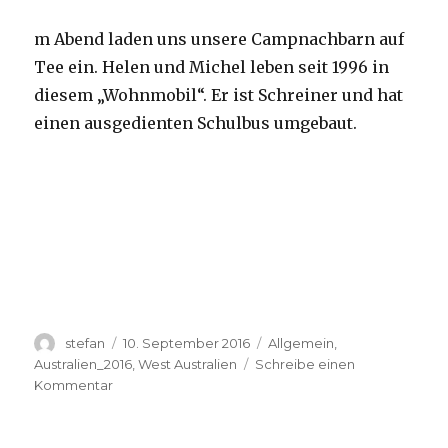
m Abend laden uns unsere Campnachbarn auf
Tee ein. Helen und Michel leben seit 1996 in
diesem „Wohnmobil“. Er ist Schreiner und hat
einen ausgedienten Schulbus umgebaut.
Autor
Veröffentlicht
Kategorien
stefan
10. September 2016
Allgemein
,
am
Australien_2016
,
West Australien
Schreibe einen
zu
Kommentar
Yardie
Creek
10.09.2016