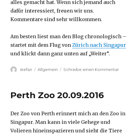
alles gemacht hat. Wenn sich jemand auch
dafür interessiert, freuen wir uns.
Kommentare sind sehr willkommen.
Am besten liest man den Blog chronologisch –
startet mit dem Flug von
Zürich nach Singapur
und klickt dann ganz unten auf „Weiter“.
Autor
Kategorien
zu
stefan
Allgemein
Schreibe einen Kommentar
Australie
2016
–
Perth Zoo 20.09.2016
von
Darwin
nach
Der Zoo von Perth erinnert mich an den Zoo in
Perth
Singapur. Man kann in viele Gehege und
Volieren hineinspazieren und sieht die Tiere