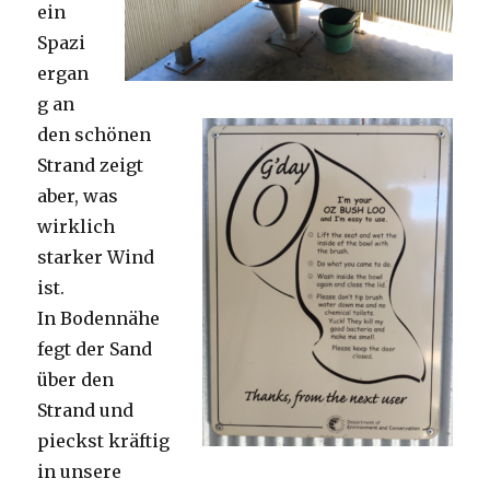
ein
Spazi
ergan
g an
den schönen
Strand zeigt
aber, was
wirklich
starker Wind
ist.
In Bodennähe
fegt der Sand
über den
Strand und
pieckst kräftig
in unsere