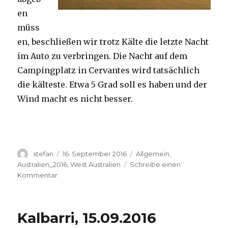
en
müss
en, beschließen wir trotz Kälte die letzte Nacht
im Auto zu verbringen. Die Nacht auf dem
Campingplatz in Cervantes wird tatsächlich
die kälteste. Etwa 5 Grad soll es haben und der
Wind macht es nicht besser.
Autor
Veröffentlicht
Kategorien
stefan
16. September 2016
Allgemein
,
am
Australien_2016
,
West Australien
Schreibe einen
zu
Kommentar
Pinnacles
16.09.2016
Kalbarri, 15.09.2016