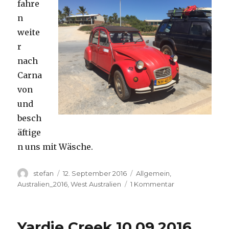
fahre
n
weite
r
nach
Carna
von
und
besch
äftige
n uns mit Wäsche.
Autor
Veröffentlicht
Kategorien
stefan
12. September 2016
Allgemein
,
am
zu
Australien_2016
,
West Australien
1 Kommentar
Carnavon
11.09.2016
Yardie Creek 10.09.2016