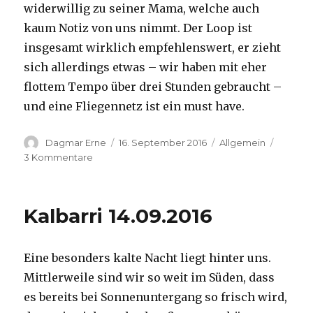
widerwillig zu seiner Mama, welche auch
kaum Notiz von uns nimmt. Der Loop ist
insgesamt wirklich empfehlenswert, er zieht
sich allerdings etwas – wir haben mit eher
flottem Tempo über drei Stunden gebraucht –
und eine Fliegennetz ist ein must have.
Autor
Veröffentlicht
Kategorien
Dagmar Erne
16. September 2016
Allgemein
am
zu
3 Kommentare
Kalbarri,
15.09.2016
Kalbarri 14.09.2016
Eine besonders kalte Nacht liegt hinter uns.
Mittlerweile sind wir so weit im Süden, dass
es bereits bei Sonnenuntergang so frisch wird,