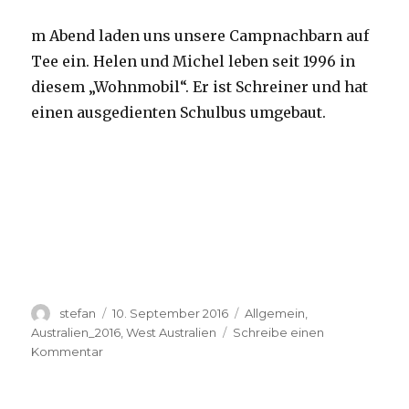
m Abend laden uns unsere Campnachbarn auf
Tee ein. Helen und Michel leben seit 1996 in
diesem „Wohnmobil“. Er ist Schreiner und hat
einen ausgedienten Schulbus umgebaut.
Autor
Veröffentlicht
Kategorien
stefan
10. September 2016
Allgemein
,
am
Australien_2016
,
West Australien
Schreibe einen
zu
Kommentar
Yardie
Creek
10.09.2016