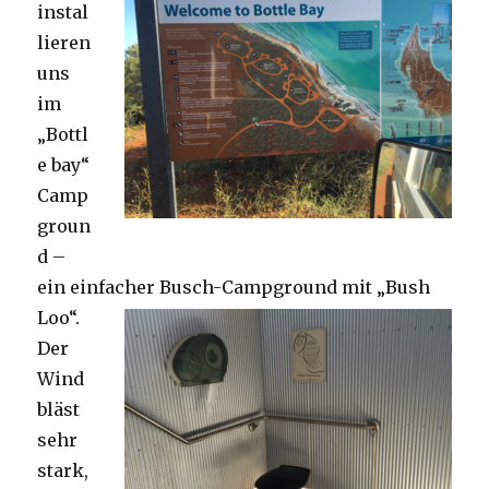
instal
lieren
uns
im
„Bottl
e bay“
Camp
groun
d –
ein einfacher Busch-Campground mit „Bush
Loo“.
Der
Wind
bläst
sehr
stark,