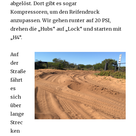
abgelöst. Dort gibt es sogar
Kompressoren, um den Reifendruck
anzupassen. Wir gehen runter auf 20 PSI,
drehen die „Hubs“ auf „Lock“ und starten mit
„H4“.
Auf
der
Straße
fährt
es
sich
über
lange
Strec
ken