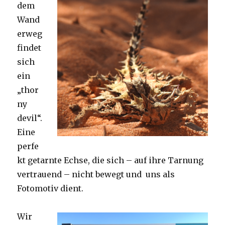
dem
Wand
erweg
findet
sich
ein
„thor
ny
devil“.
Eine
perfe
kt getarnte Echse, die sich – auf ihre Tarnung
vertrauend – nicht bewegt und uns als
Fotomotiv dient.
Wir