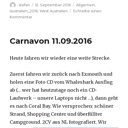
Autor
Veröffentlicht
Kategorien
stefan
12. September 2016
Allgemein
,
am
Australien_2016
,
West Australien
Schreibe einen
zu
Kommentar
Hamelin
Pool
12.09.2016
Carnavon 11.09.2016
Heute fahren wir wieder eine weite Strecke.
Zuerst fahren wir zurück nach Exmouth und
holen eine Foto CD vom Whaleshark Ausflug
ab (… wer hat heutzutage noch ein CD-
Laufwerk – unsere Laptops nicht …), dann geht
es nach Coral Bay. Wie versprochen: schöner
Strand, Shopping Center und überfüllter
Campground.
2CV aus NL fotografiert. Wir