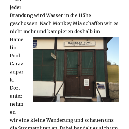
jeder
Brandung wird Wasser in die Höhe
geschossen. Nach Monkey Mia schaffen wir es
nicht mehr und kampieren deshalb im
Hame
lin
Pool
Carav
anpar
k.
Dort
unter
nehm
en
wir eine kleine Wanderung und schauen uns
die Stromatoliten an. Dabei handelt es sich um