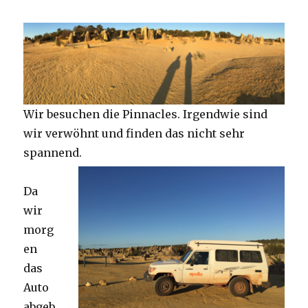
Wir besuchen die Pinnacles. Irgendwie sind
wir verwöhnt und finden das nicht sehr
spannend.
Da
wir
morg
en
das
Auto
abgeb