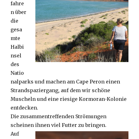
fahre
n über
die
gesa
mte
Halbi
nsel
des
Natio
nalparks und machen am Cape Peron einen
Strandspaziergang, auf dem wir schöne
Muscheln und eine riesige Kormoran-Kolonie
entdecken.
Die zusammentreffenden Strömungen
scheinen ihnen viel Futter zu bringen.
Auf