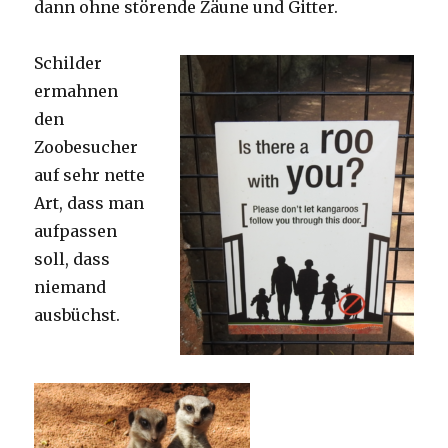
dann ohne störende Zäune und Gitter.
Schilder
ermahnen
den
Zoobesucher
auf sehr nette
Art, dass man
aufpassen
soll, dass
niemand
ausbüchst.