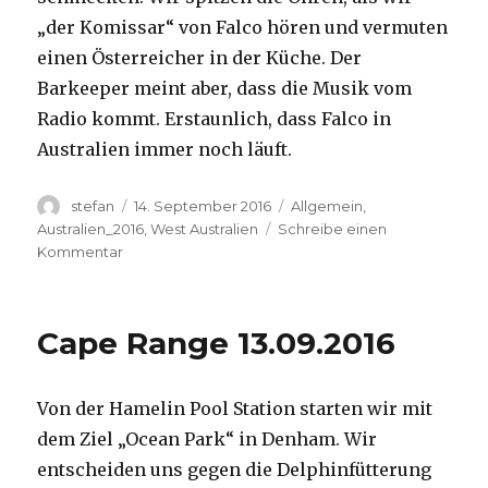
„der Komissar“ von Falco hören und vermuten
einen Österreicher in der Küche. Der
Barkeeper meint aber, dass die Musik vom
Radio kommt. Erstaunlich, dass Falco in
Australien immer noch läuft.
Autor
Veröffentlicht
Kategorien
stefan
14. September 2016
Allgemein
,
am
Australien_2016
,
West Australien
Schreibe einen
zu
Kommentar
Kalbarri
14.09.2016
Cape Range 13.09.2016
Von der Hamelin Pool Station starten wir mit
dem Ziel „Ocean Park“ in Denham. Wir
entscheiden uns gegen die Delphinfütterung