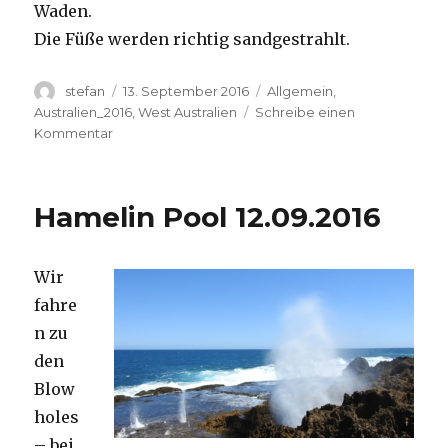
Waden.
Die Füße werden richtig sandgestrahlt.
Autor
Veröffentlicht
Kategorien
stefan
13. September 2016
Allgemein
,
am
Australien_2016
,
West Australien
Schreibe einen
zu
Kommentar
Cape
Range
13.09.2016
Hamelin Pool 12.09.2016
Wir
fahre
n zu
den
Blow
holes
– bei