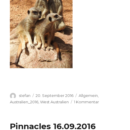
Autor
Veröffentlicht
Kategorien
stefan
20. September 2016
Allgemein
,
am
zu
Australien_2016
,
West Australien
1 Kommentar
Perth
Zoo
20.09.2016
Pinnacles 16.09.2016