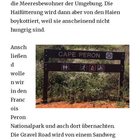
die Meeresbewohner der Umgebung. Die
Haifütterung wird dann aber von den Haien
boykottiert, weil sie anscheinend nicht
hungrig sind.
Ansch
ließen
d
wolle
n wir
in den
Franc
ois
Peron
Nationalpark und auch dort übernachten.
Die Gravel Road wird von einem Sandweg