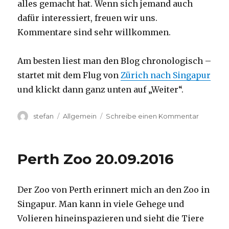
alles gemacht hat. Wenn sich jemand auch
dafür interessiert, freuen wir uns.
Kommentare sind sehr willkommen.
Am besten liest man den Blog chronologisch –
startet mit dem Flug von
Zürich nach Singapur
und klickt dann ganz unten auf „Weiter“.
Autor
Kategorien
zu
stefan
Allgemein
Schreibe einen Kommentar
Australie
2016
–
Perth Zoo 20.09.2016
von
Darwin
nach
Der Zoo von Perth erinnert mich an den Zoo in
Perth
Singapur. Man kann in viele Gehege und
Volieren hineinspazieren und sieht die Tiere