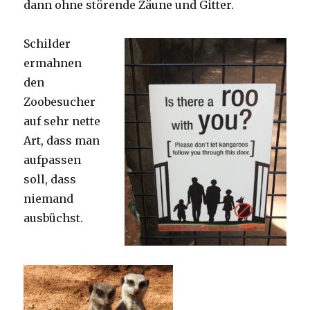
dann ohne störende Zäune und Gitter.
Schilder
ermahnen
den
Zoobesucher
auf sehr nette
Art, dass man
aufpassen
soll, dass
niemand
ausbüchst.