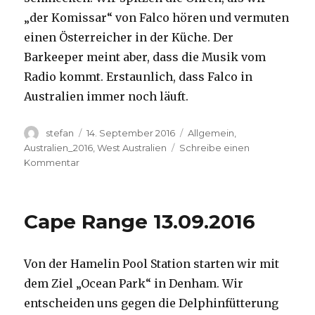
„der Komissar“ von Falco hören und vermuten
einen Österreicher in der Küche. Der
Barkeeper meint aber, dass die Musik vom
Radio kommt. Erstaunlich, dass Falco in
Australien immer noch läuft.
Autor
Veröffentlicht
Kategorien
stefan
14. September 2016
Allgemein
,
am
Australien_2016
,
West Australien
Schreibe einen
zu
Kommentar
Kalbarri
14.09.2016
Cape Range 13.09.2016
Von der Hamelin Pool Station starten wir mit
dem Ziel „Ocean Park“ in Denham. Wir
entscheiden uns gegen die Delphinfütterung