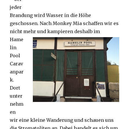
jeder
Brandung wird Wasser in die Höhe
geschossen. Nach Monkey Mia schaffen wir es
nicht mehr und kampieren deshalb im
Hame
lin
Pool
Carav
anpar
k.
Dort
unter
nehm
en
wir eine kleine Wanderung und schauen uns
die Stromatoliten an. Dabei handelt es sich um