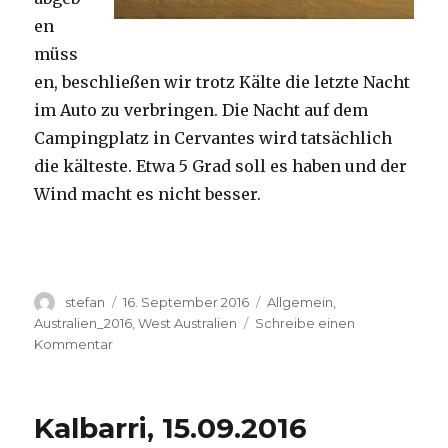
en
müss
en, beschließen wir trotz Kälte die letzte Nacht
im Auto zu verbringen. Die Nacht auf dem
Campingplatz in Cervantes wird tatsächlich
die kälteste. Etwa 5 Grad soll es haben und der
Wind macht es nicht besser.
Autor
Veröffentlicht
Kategorien
stefan
16. September 2016
Allgemein
,
am
Australien_2016
,
West Australien
Schreibe einen
zu
Kommentar
Pinnacles
16.09.2016
Kalbarri, 15.09.2016