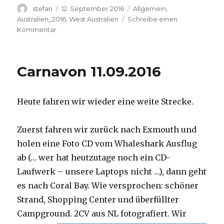
Autor
Veröffentlicht
Kategorien
stefan
12. September 2016
Allgemein
,
am
Australien_2016
,
West Australien
Schreibe einen
zu
Kommentar
Hamelin
Pool
12.09.2016
Carnavon 11.09.2016
Heute fahren wir wieder eine weite Strecke.
Zuerst fahren wir zurück nach Exmouth und
holen eine Foto CD vom Whaleshark Ausflug
ab (… wer hat heutzutage noch ein CD-
Laufwerk – unsere Laptops nicht …), dann geht
es nach Coral Bay. Wie versprochen: schöner
Strand, Shopping Center und überfüllter
Campground.
2CV aus NL fotografiert. Wir