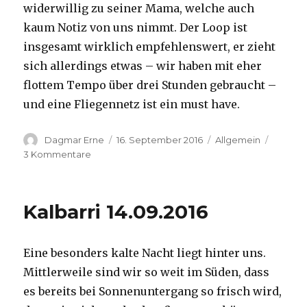
widerwillig zu seiner Mama, welche auch
kaum Notiz von uns nimmt. Der Loop ist
insgesamt wirklich empfehlenswert, er zieht
sich allerdings etwas – wir haben mit eher
flottem Tempo über drei Stunden gebraucht –
und eine Fliegennetz ist ein must have.
Autor
Veröffentlicht
Kategorien
Dagmar Erne
16. September 2016
Allgemein
am
zu
3 Kommentare
Kalbarri,
15.09.2016
Kalbarri 14.09.2016
Eine besonders kalte Nacht liegt hinter uns.
Mittlerweile sind wir so weit im Süden, dass
es bereits bei Sonnenuntergang so frisch wird,