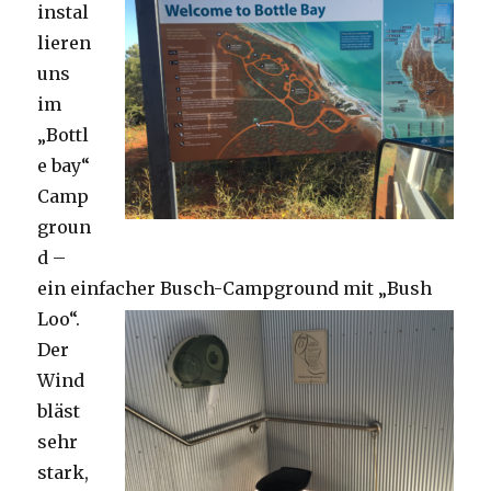
instal
lieren
uns
im
„Bottl
e bay“
Camp
groun
d –
ein einfacher Busch-Campground mit „Bush
Loo“.
Der
Wind
bläst
sehr
stark,