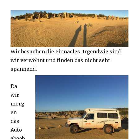
Wir besuchen die Pinnacles. Irgendwie sind
wir verwöhnt und finden das nicht sehr
spannend.
Da
wir
morg
en
das
Auto
abgeb