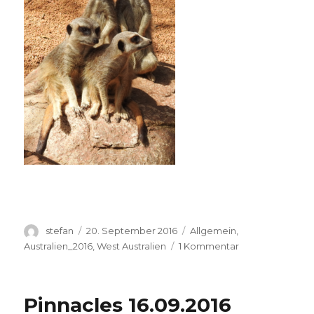
Autor
Veröffentlicht
Kategorien
stefan
20. September 2016
Allgemein
,
am
zu
Australien_2016
,
West Australien
1 Kommentar
Perth
Zoo
20.09.2016
Pinnacles 16.09.2016