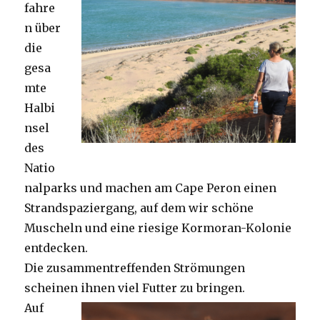
fahre
n über
die
gesa
mte
Halbi
nsel
des
Natio
nalparks und machen am Cape Peron einen
Strandspaziergang, auf dem wir schöne
Muscheln und eine riesige Kormoran-Kolonie
entdecken.
Die zusammentreffenden Strömungen
scheinen ihnen viel Futter zu bringen.
Auf