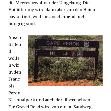
die Meeresbewohner der Umgebung. Die
Haifütterung wird dann aber von den Haien
boykottiert, weil sie anscheinend nicht
hungrig sind.
Ansch
ließen
d
wolle
n wir
in den
Franc
ois
Peron
Nationalpark und auch dort übernachten.
Die Gravel Road wird von einem Sandweg