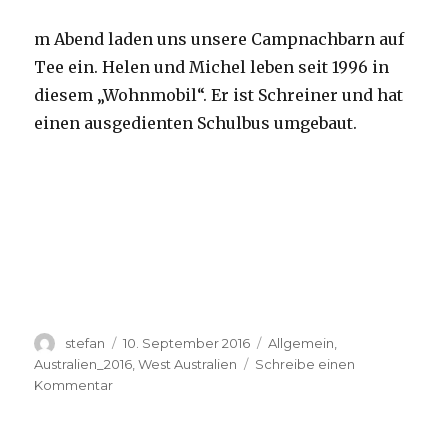
m Abend laden uns unsere Campnachbarn auf
Tee ein. Helen und Michel leben seit 1996 in
diesem „Wohnmobil“. Er ist Schreiner und hat
einen ausgedienten Schulbus umgebaut.
Autor
Veröffentlicht
Kategorien
stefan
10. September 2016
Allgemein
,
am
Australien_2016
,
West Australien
Schreibe einen
zu
Kommentar
Yardie
Creek
10.09.2016