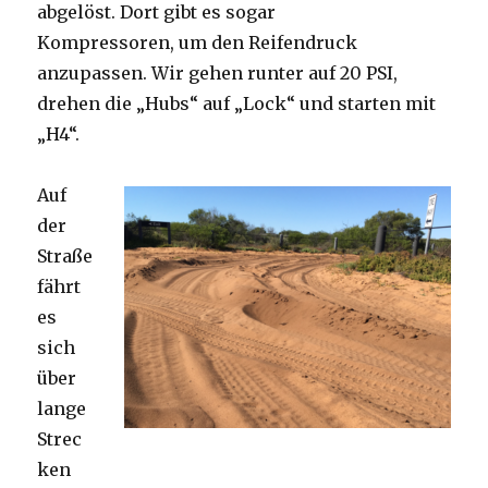
abgelöst. Dort gibt es sogar
Kompressoren, um den Reifendruck
anzupassen. Wir gehen runter auf 20 PSI,
drehen die „Hubs“ auf „Lock“ und starten mit
„H4“.
Auf
der
Straße
fährt
es
sich
über
lange
Strec
ken