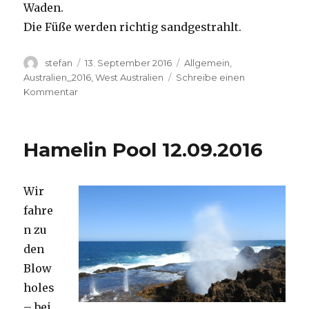
Waden.
Die Füße werden richtig sandgestrahlt.
Autor
Veröffentlicht
Kategorien
stefan
13. September 2016
Allgemein
,
am
Australien_2016
,
West Australien
Schreibe einen
zu
Kommentar
Cape
Range
13.09.2016
Hamelin Pool 12.09.2016
Wir
fahre
n zu
den
Blow
holes
– bei