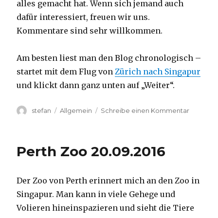
alles gemacht hat. Wenn sich jemand auch
dafür interessiert, freuen wir uns.
Kommentare sind sehr willkommen.
Am besten liest man den Blog chronologisch –
startet mit dem Flug von
Zürich nach Singapur
und klickt dann ganz unten auf „Weiter“.
Autor
Kategorien
zu
stefan
Allgemein
Schreibe einen Kommentar
Australie
2016
–
Perth Zoo 20.09.2016
von
Darwin
nach
Der Zoo von Perth erinnert mich an den Zoo in
Perth
Singapur. Man kann in viele Gehege und
Volieren hineinspazieren und sieht die Tiere