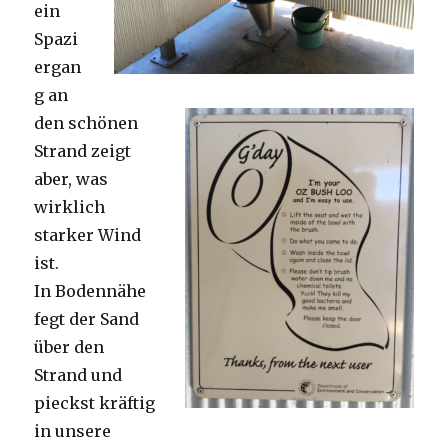
ein
Spazi
ergan
g an
den schönen
Strand zeigt
aber, was
wirklich
starker Wind
ist.
In Bodennähe
fegt der Sand
über den
Strand und
pieckst kräftig
in unsere