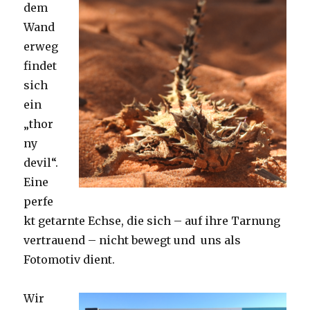
dem
Wand
erweg
findet
sich
ein
„thor
ny
devil“.
Eine
perfe
kt getarnte Echse, die sich – auf ihre Tarnung
vertrauend – nicht bewegt und uns als
Fotomotiv dient.
Wir