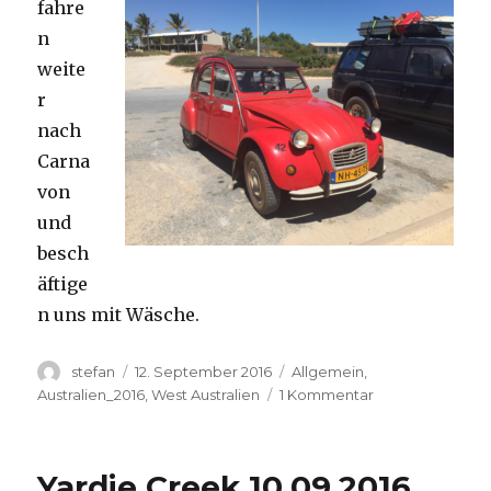
fahre
n
weite
r
nach
Carna
von
und
besch
äftige
n uns mit Wäsche.
Autor
Veröffentlicht
Kategorien
stefan
12. September 2016
Allgemein
,
am
zu
Australien_2016
,
West Australien
1 Kommentar
Carnavon
11.09.2016
Yardie Creek 10.09.2016