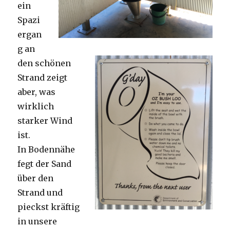
ein
Spazi
ergan
g an
den schönen
Strand zeigt
aber, was
wirklich
starker Wind
ist.
In Bodennähe
fegt der Sand
über den
Strand und
pieckst kräftig
in unsere