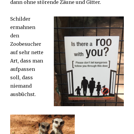
dann ohne störende Zäune und Gitter.
Schilder
ermahnen
den
Zoobesucher
auf sehr nette
Art, dass man
aufpassen
soll, dass
niemand
ausbüchst.