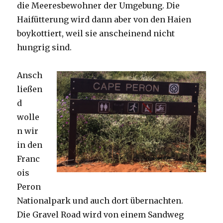
die Meeresbewohner der Umgebung. Die
Haifütterung wird dann aber von den Haien
boykottiert, weil sie anscheinend nicht
hungrig sind.
Ansch
ließen
d
wolle
n wir
in den
Franc
ois
Peron
Nationalpark und auch dort übernachten.
Die Gravel Road wird von einem Sandweg