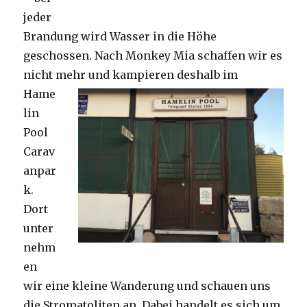
jeder
Brandung wird Wasser in die Höhe
geschossen. Nach Monkey Mia schaffen wir es
nicht mehr und kampieren deshalb im
Hame
lin
Pool
Carav
anpar
k.
Dort
unter
nehm
en
wir eine kleine Wanderung und schauen uns
die Stromatoliten an. Dabei handelt es sich um