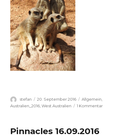
Autor
Veröffentlicht
Kategorien
stefan
20. September 2016
Allgemein
,
am
zu
Australien_2016
,
West Australien
1 Kommentar
Perth
Zoo
20.09.2016
Pinnacles 16.09.2016