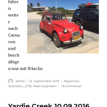
fahre
n
weite
r
nach
Carna
von
und
besch
äftige
n uns mit Wäsche.
Autor
Veröffentlicht
Kategorien
stefan
12. September 2016
Allgemein
,
am
zu
Australien_2016
,
West Australien
1 Kommentar
Carnavon
11.09.2016
Yardie Creek 10.09.2016