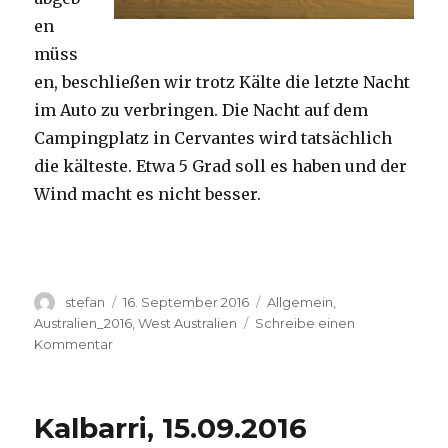
en
müss
en, beschließen wir trotz Kälte die letzte Nacht
im Auto zu verbringen. Die Nacht auf dem
Campingplatz in Cervantes wird tatsächlich
die kälteste. Etwa 5 Grad soll es haben und der
Wind macht es nicht besser.
Autor
Veröffentlicht
Kategorien
stefan
16. September 2016
Allgemein
,
am
Australien_2016
,
West Australien
Schreibe einen
zu
Kommentar
Pinnacles
16.09.2016
Kalbarri, 15.09.2016