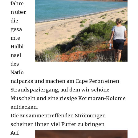
fahre
n über
die
gesa
mte
Halbi
nsel
des
Natio
nalparks und machen am Cape Peron einen
Strandspaziergang, auf dem wir schöne
Muscheln und eine riesige Kormoran-Kolonie
entdecken.
Die zusammentreffenden Strömungen
scheinen ihnen viel Futter zu bringen.
Auf