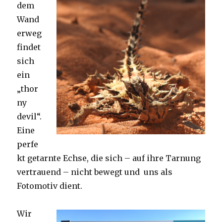
dem
Wand
erweg
findet
sich
ein
„thor
ny
devil“.
Eine
perfe
kt getarnte Echse, die sich – auf ihre Tarnung
vertrauend – nicht bewegt und uns als
Fotomotiv dient.
Wir