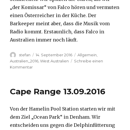
„der Komissar“ von Falco hören und vermuten
einen Österreicher in der Küche. Der
Barkeeper meint aber, dass die Musik vom
Radio kommt. Erstaunlich, dass Falco in
Australien immer noch läuft.
Autor
Veröffentlicht
Kategorien
stefan
14. September 2016
Allgemein
,
am
Australien_2016
,
West Australien
Schreibe einen
zu
Kommentar
Kalbarri
14.09.2016
Cape Range 13.09.2016
Von der Hamelin Pool Station starten wir mit
dem Ziel „Ocean Park“ in Denham. Wir
entscheiden uns gegen die Delphinfütterung