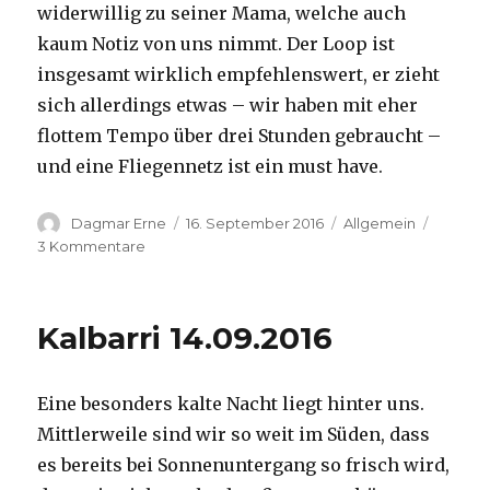
widerwillig zu seiner Mama, welche auch
kaum Notiz von uns nimmt. Der Loop ist
insgesamt wirklich empfehlenswert, er zieht
sich allerdings etwas – wir haben mit eher
flottem Tempo über drei Stunden gebraucht –
und eine Fliegennetz ist ein must have.
Autor
Veröffentlicht
Kategorien
Dagmar Erne
16. September 2016
Allgemein
am
zu
3 Kommentare
Kalbarri,
15.09.2016
Kalbarri 14.09.2016
Eine besonders kalte Nacht liegt hinter uns.
Mittlerweile sind wir so weit im Süden, dass
es bereits bei Sonnenuntergang so frisch wird,