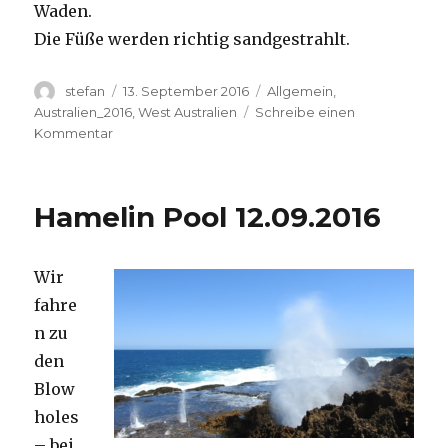
Waden.
Die Füße werden richtig sandgestrahlt.
Autor
Veröffentlicht
Kategorien
stefan
13. September 2016
Allgemein
,
am
Australien_2016
,
West Australien
Schreibe einen
zu
Kommentar
Cape
Range
13.09.2016
Hamelin Pool 12.09.2016
Wir
fahre
n zu
den
Blow
holes
– bei