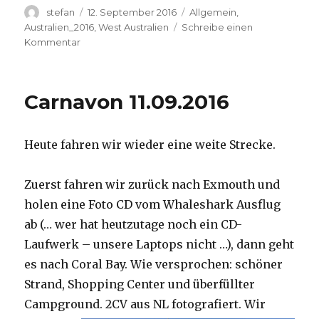
Autor
Veröffentlicht
Kategorien
stefan
12. September 2016
Allgemein
,
am
Australien_2016
,
West Australien
Schreibe einen
zu
Kommentar
Hamelin
Pool
12.09.2016
Carnavon 11.09.2016
Heute fahren wir wieder eine weite Strecke.
Zuerst fahren wir zurück nach Exmouth und
holen eine Foto CD vom Whaleshark Ausflug
ab (… wer hat heutzutage noch ein CD-
Laufwerk – unsere Laptops nicht …), dann geht
es nach Coral Bay. Wie versprochen: schöner
Strand, Shopping Center und überfüllter
Campground.
2CV aus NL fotografiert. Wir