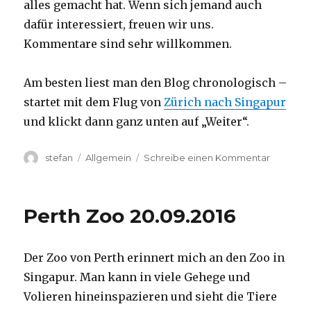
alles gemacht hat. Wenn sich jemand auch
dafür interessiert, freuen wir uns.
Kommentare sind sehr willkommen.
Am besten liest man den Blog chronologisch –
startet mit dem Flug von
Zürich nach Singapur
und klickt dann ganz unten auf „Weiter“.
Autor
Kategorien
zu
stefan
Allgemein
Schreibe einen Kommentar
Australie
2016
–
Perth Zoo 20.09.2016
von
Darwin
nach
Der Zoo von Perth erinnert mich an den Zoo in
Perth
Singapur. Man kann in viele Gehege und
Volieren hineinspazieren und sieht die Tiere