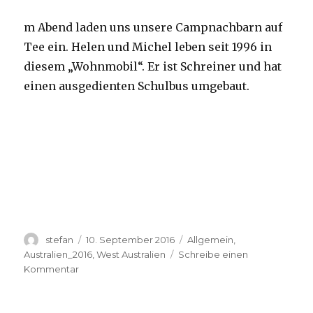
m Abend laden uns unsere Campnachbarn auf
Tee ein. Helen und Michel leben seit 1996 in
diesem „Wohnmobil“. Er ist Schreiner und hat
einen ausgedienten Schulbus umgebaut.
Autor
Veröffentlicht
Kategorien
stefan
10. September 2016
Allgemein
,
am
Australien_2016
,
West Australien
Schreibe einen
zu
Kommentar
Yardie
Creek
10.09.2016