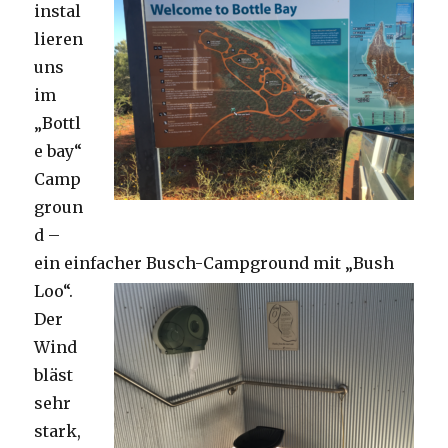
instal
lieren
uns
im
„Bottl
e bay“
Camp
groun
d –
ein einfacher Busch-Campground mit „Bush
Loo“.
Der
Wind
bläst
sehr
stark,