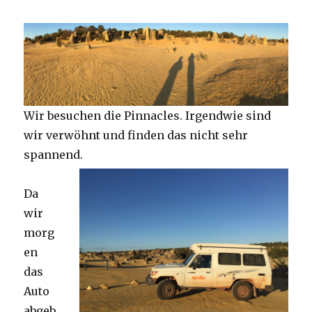
Wir besuchen die Pinnacles. Irgendwie sind
wir verwöhnt und finden das nicht sehr
spannend.
Da
wir
morg
en
das
Auto
abgeb