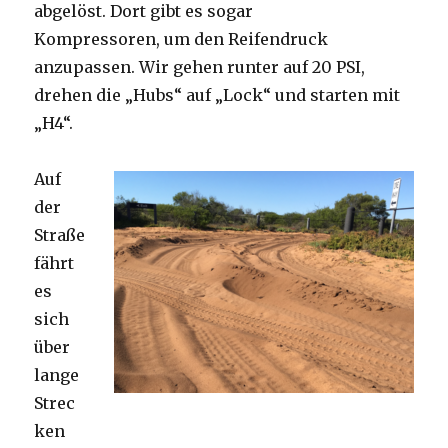
abgelöst. Dort gibt es sogar
Kompressoren, um den Reifendruck
anzupassen. Wir gehen runter auf 20 PSI,
drehen die „Hubs“ auf „Lock“ und starten mit
„H4“.
Auf
der
Straße
fährt
es
sich
über
lange
Strec
ken