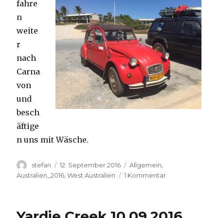
fahre
n
weite
r
nach
Carna
von
und
besch
äftige
n uns mit Wäsche.
Autor
Veröffentlicht
Kategorien
stefan
12. September 2016
Allgemein
,
am
zu
Australien_2016
,
West Australien
1 Kommentar
Carnavon
11.09.2016
Yardie Creek 10.09.2016