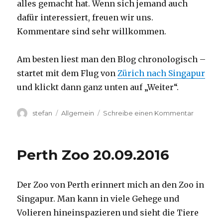
alles gemacht hat. Wenn sich jemand auch
dafür interessiert, freuen wir uns.
Kommentare sind sehr willkommen.
Am besten liest man den Blog chronologisch –
startet mit dem Flug von
Zürich nach Singapur
und klickt dann ganz unten auf „Weiter“.
Autor
Kategorien
zu
stefan
Allgemein
Schreibe einen Kommentar
Australie
2016
–
Perth Zoo 20.09.2016
von
Darwin
nach
Der Zoo von Perth erinnert mich an den Zoo in
Perth
Singapur. Man kann in viele Gehege und
Volieren hineinspazieren und sieht die Tiere