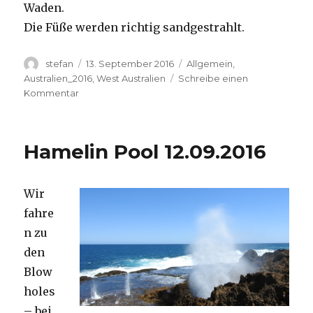
Waden.
Die Füße werden richtig sandgestrahlt.
Autor
Veröffentlicht
Kategorien
stefan
13. September 2016
Allgemein
,
am
Australien_2016
,
West Australien
Schreibe einen
zu
Kommentar
Cape
Range
13.09.2016
Hamelin Pool 12.09.2016
Wir
fahre
n zu
den
Blow
holes
– bei