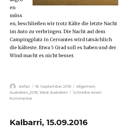
en
müss
en, beschließen wir trotz Kälte die letzte Nacht
im Auto zu verbringen. Die Nacht auf dem
Campingplatz in Cervantes wird tatsächlich
die kälteste. Etwa 5 Grad soll es haben und der
Wind macht es nicht besser.
Autor
Veröffentlicht
Kategorien
stefan
16. September 2016
Allgemein
,
am
Australien_2016
,
West Australien
Schreibe einen
zu
Kommentar
Pinnacles
16.09.2016
Kalbarri, 15.09.2016