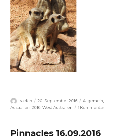
Autor
Veröffentlicht
Kategorien
stefan
20. September 2016
Allgemein
,
am
zu
Australien_2016
,
West Australien
1 Kommentar
Perth
Zoo
20.09.2016
Pinnacles 16.09.2016