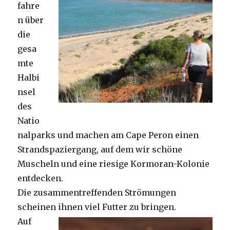
fahre
n über
die
gesa
mte
Halbi
nsel
des
Natio
nalparks und machen am Cape Peron einen
Strandspaziergang, auf dem wir schöne
Muscheln und eine riesige Kormoran-Kolonie
entdecken.
Die zusammentreffenden Strömungen
scheinen ihnen viel Futter zu bringen.
Auf