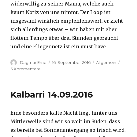
widerwillig zu seiner Mama, welche auch
kaum Notiz von uns nimmt. Der Loop ist
insgesamt wirklich empfehlenswert, er zieht
sich allerdings etwas – wir haben mit eher
flottem Tempo über drei Stunden gebraucht –
und eine Fliegennetz ist ein must have.
Autor
Veröffentlicht
Kategorien
Dagmar Erne
16. September 2016
Allgemein
am
zu
3 Kommentare
Kalbarri,
15.09.2016
Kalbarri 14.09.2016
Eine besonders kalte Nacht liegt hinter uns.
Mittlerweile sind wir so weit im Süden, dass
es bereits bei Sonnenuntergang so frisch wird,