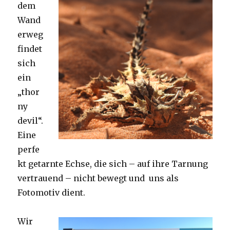
dem
Wand
erweg
findet
sich
ein
„thor
ny
devil“.
Eine
perfe
kt getarnte Echse, die sich – auf ihre Tarnung
vertrauend – nicht bewegt und uns als
Fotomotiv dient.
Wir