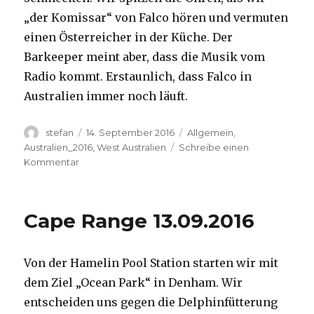
„der Komissar“ von Falco hören und vermuten
einen Österreicher in der Küche. Der
Barkeeper meint aber, dass die Musik vom
Radio kommt. Erstaunlich, dass Falco in
Australien immer noch läuft.
Autor
Veröffentlicht
Kategorien
stefan
14. September 2016
Allgemein
,
am
Australien_2016
,
West Australien
Schreibe einen
zu
Kommentar
Kalbarri
14.09.2016
Cape Range 13.09.2016
Von der Hamelin Pool Station starten wir mit
dem Ziel „Ocean Park“ in Denham. Wir
entscheiden uns gegen die Delphinfütterung