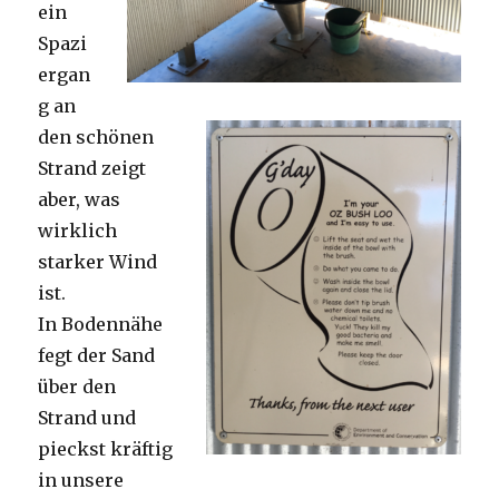
ein
Spazi
ergan
g an
den schönen
Strand zeigt
aber, was
wirklich
starker Wind
ist.
In Bodennähe
fegt der Sand
über den
Strand und
pieckst kräftig
in unsere