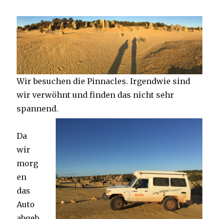
Wir besuchen die Pinnacles. Irgendwie sind
wir verwöhnt und finden das nicht sehr
spannend.
Da
wir
morg
en
das
Auto
abgeb