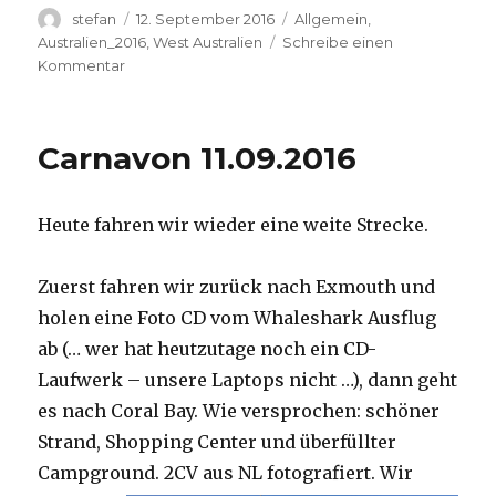
Autor
Veröffentlicht
Kategorien
stefan
12. September 2016
Allgemein
,
am
Australien_2016
,
West Australien
Schreibe einen
zu
Kommentar
Hamelin
Pool
12.09.2016
Carnavon 11.09.2016
Heute fahren wir wieder eine weite Strecke.
Zuerst fahren wir zurück nach Exmouth und
holen eine Foto CD vom Whaleshark Ausflug
ab (… wer hat heutzutage noch ein CD-
Laufwerk – unsere Laptops nicht …), dann geht
es nach Coral Bay. Wie versprochen: schöner
Strand, Shopping Center und überfüllter
Campground.
2CV aus NL fotografiert. Wir