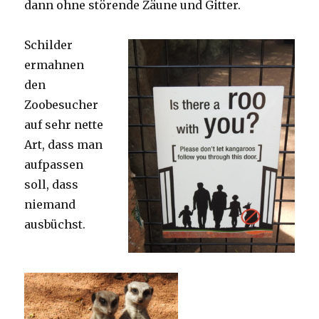
dann ohne störende Zäune und Gitter.
Schilder
ermahnen
den
Zoobesucher
auf sehr nette
Art, dass man
aufpassen
soll, dass
niemand
ausbüchst.