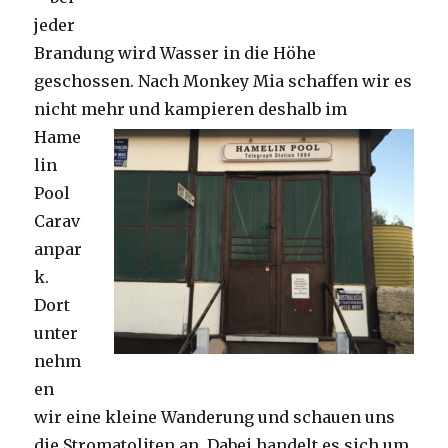
jeder
Brandung wird Wasser in die Höhe
geschossen. Nach Monkey Mia schaffen wir es
nicht mehr und kampieren deshalb im
Hame
lin
Pool
Carav
anpar
k.
Dort
unter
nehm
en
wir eine kleine Wanderung und schauen uns
die Stromatoliten an. Dabei handelt es sich um