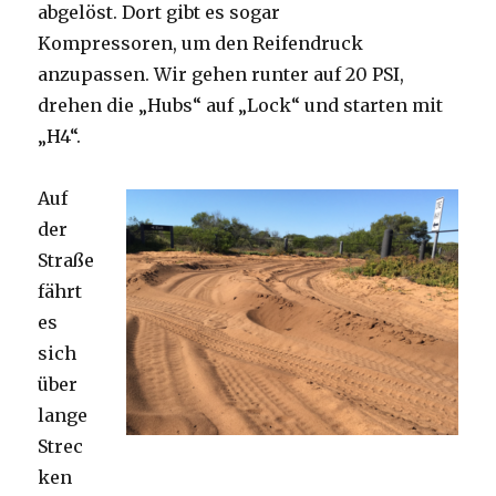
abgelöst. Dort gibt es sogar
Kompressoren, um den Reifendruck
anzupassen. Wir gehen runter auf 20 PSI,
drehen die „Hubs“ auf „Lock“ und starten mit
„H4“.
Auf
der
Straße
fährt
es
sich
über
lange
Strec
ken