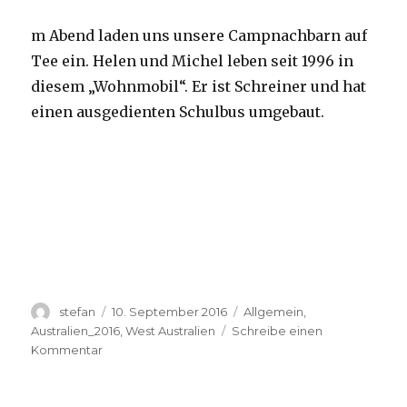
m Abend laden uns unsere Campnachbarn auf
Tee ein. Helen und Michel leben seit 1996 in
diesem „Wohnmobil“. Er ist Schreiner und hat
einen ausgedienten Schulbus umgebaut.
Autor
Veröffentlicht
Kategorien
stefan
10. September 2016
Allgemein
,
am
Australien_2016
,
West Australien
Schreibe einen
zu
Kommentar
Yardie
Creek
10.09.2016