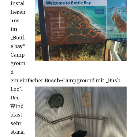
instal
lieren
uns
im
„Bottl
e bay“
Camp
groun
d –
ein einfacher Busch-Campground mit „Bush
Loo“.
Der
Wind
bläst
sehr
stark,