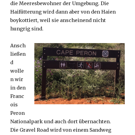
die Meeresbewohner der Umgebung. Die
Haifütterung wird dann aber von den Haien
boykottiert, weil sie anscheinend nicht
hungrig sind.
Ansch
ließen
d
wolle
n wir
in den
Franc
ois
Peron
Nationalpark und auch dort übernachten.
Die Gravel Road wird von einem Sandweg