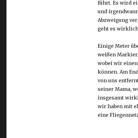
führt. Es wird e
und irgendwann 
Abzweigung ver
geht es wirklic
Einige Meter üb
weißen Markier
wobei wir eine
können. Am Ende
von uns entfernt
seiner Mama, we
insgesamt wirkl
wir haben mit e
eine Fliegennetz