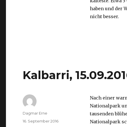
kälteste. Etwa 5
haben und der 
nicht besser.
Kalbarri, 15.09.20
Nach einer war
Nationalpark un
Autor
Dagmar Erne
tausenden blüh
Veröffentlicht
16. September 2016
Nationalpark sc
am