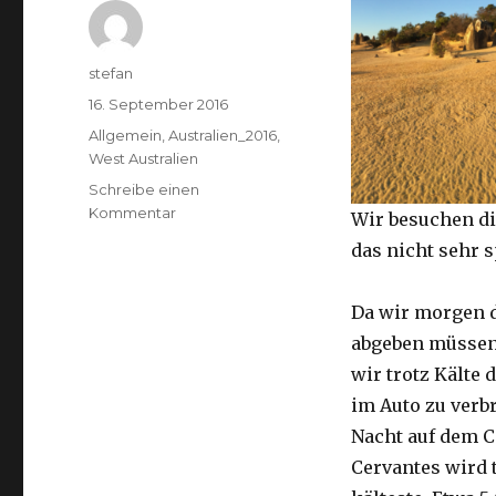
Autor
stefan
Veröffentlicht
16. September 2016
am
Kategorien
Allgemein
,
Australien_2016
,
West Australien
Schreibe einen
zu
Kommentar
Wir besuchen di
Pinnacles
das nicht sehr 
16.09.2016
Da wir morgen 
abgeben müssen
wir trotz Kälte d
im Auto zu verb
Nacht auf dem 
Cervantes wird 