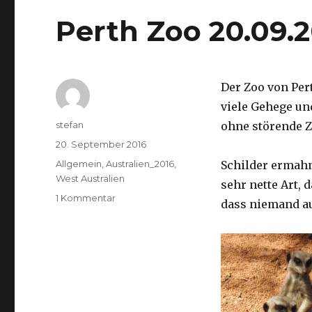
Perth Zoo 20.09.
Der Zoo von Per
viele Gehege un
Autor
stefan
ohne störende Z
Veröffentlicht
20. September 2016
am
Kategorien
Allgemein
,
Australien_2016
,
Schilder ermah
West Australien
sehr nette Art, 
zu
1 Kommentar
dass niemand a
Perth
Zoo
20.09.2016