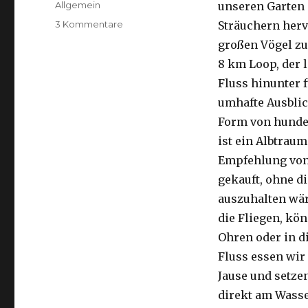
Kategorien
Allgemein
unseren Garten 
zu
3 Kommentare
Sträuchern herv
Kalbarri,
großen Vögel zu
15.09.2016
8 km Loop, der 
Fluss hinunter f
umhafte Ausblic
Form von hunder
ist ein Albtraum
Empfehlung von 
gekauft, ohne di
auszuhalten wä
die Fliegen, kön
Ohren oder in d
Fluss essen wir
Jause und setze
direkt am Wasse