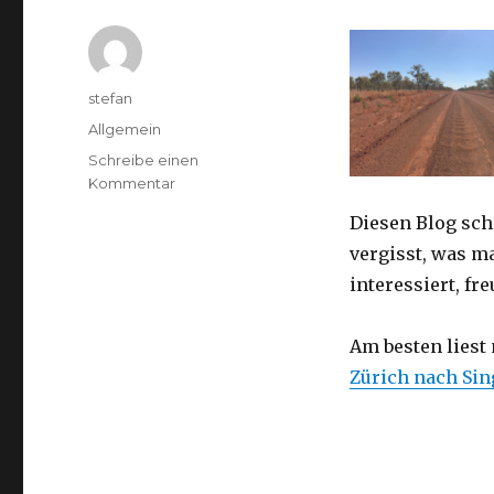
Autor
stefan
Kategorien
Allgemein
Schreibe einen
zu
Kommentar
Australien
Diesen Blog sch
2016
–
vergisst, was m
von
interessiert, f
Darwin
nach
Perth
Am besten liest
Zürich nach Si