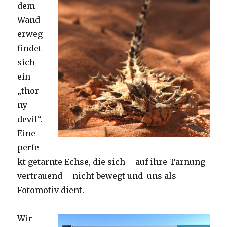
dem
Wand
erweg
findet
sich
ein
„thor
ny
devil“.
Eine
perfe
kt getarnte Echse, die sich – auf ihre Tarnung
vertrauend – nicht bewegt und uns als
Fotomotiv dient.
Wir