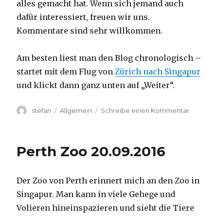
alles gemacht hat. Wenn sich jemand auch
dafür interessiert, freuen wir uns.
Kommentare sind sehr willkommen.
Am besten liest man den Blog chronologisch –
startet mit dem Flug von
Zürich nach Singapur
und klickt dann ganz unten auf „Weiter“.
Autor
Kategorien
zu
stefan
Allgemein
Schreibe einen Kommentar
Australie
2016
–
Perth Zoo 20.09.2016
von
Darwin
nach
Der Zoo von Perth erinnert mich an den Zoo in
Perth
Singapur. Man kann in viele Gehege und
Volieren hineinspazieren und sieht die Tiere