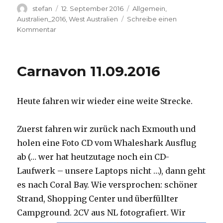
Autor
Veröffentlicht
Kategorien
stefan
12. September 2016
Allgemein
,
am
Australien_2016
,
West Australien
Schreibe einen
zu
Kommentar
Hamelin
Pool
12.09.2016
Carnavon 11.09.2016
Heute fahren wir wieder eine weite Strecke.
Zuerst fahren wir zurück nach Exmouth und
holen eine Foto CD vom Whaleshark Ausflug
ab (… wer hat heutzutage noch ein CD-
Laufwerk – unsere Laptops nicht …), dann geht
es nach Coral Bay. Wie versprochen: schöner
Strand, Shopping Center und überfüllter
Campground.
2CV aus NL fotografiert. Wir