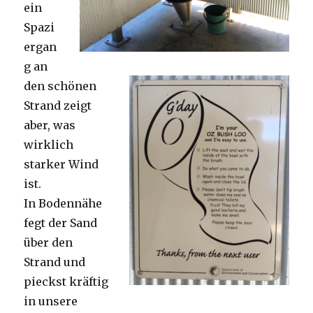
ein
Spazi
ergan
g an
den schönen
Strand zeigt
aber, was
wirklich
starker Wind
ist.
In Bodennähe
fegt der Sand
über den
Strand und
pieckst kräftig
in unsere