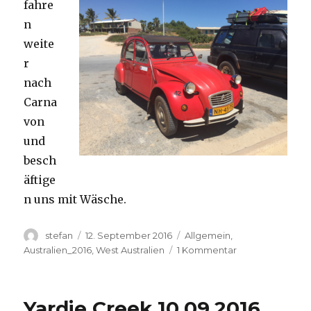
fahre
n
weite
r
nach
Carna
von
und
besch
äftige
n uns mit Wäsche.
Autor
Veröffentlicht
Kategorien
stefan
12. September 2016
Allgemein
,
am
zu
Australien_2016
,
West Australien
1 Kommentar
Carnavon
11.09.2016
Yardie Creek 10.09.2016