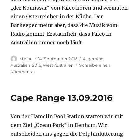
„der Komissar“ von Falco hören und vermuten
einen Österreicher in der Küche. Der
Barkeeper meint aber, dass die Musik vom
Radio kommt. Erstaunlich, dass Falco in
Australien immer noch läuft.
Autor
Veröffentlicht
Kategorien
stefan
14. September 2016
Allgemein
,
am
Australien_2016
,
West Australien
Schreibe einen
zu
Kommentar
Kalbarri
14.09.2016
Cape Range 13.09.2016
Von der Hamelin Pool Station starten wir mit
dem Ziel „Ocean Park“ in Denham. Wir
entscheiden uns gegen die Delphinfütterung