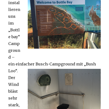
instal
lieren
uns
im
„Bottl
e bay“
Camp
groun
d –
ein einfacher Busch-Campground mit „Bush
Loo“.
Der
Wind
bläst
sehr
stark,