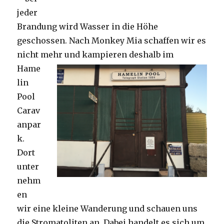
jeder
Brandung wird Wasser in die Höhe
geschossen. Nach Monkey Mia schaffen wir es
nicht mehr und kampieren deshalb im
Hame
lin
Pool
Carav
anpar
k.
Dort
unter
nehm
en
wir eine kleine Wanderung und schauen uns
die Stromatoliten an. Dabei handelt es sich um