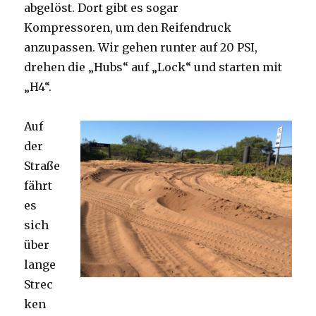
abgelöst. Dort gibt es sogar
Kompressoren, um den Reifendruck
anzupassen. Wir gehen runter auf 20 PSI,
drehen die „Hubs“ auf „Lock“ und starten mit
„H4“.
Auf
der
Straße
fährt
es
sich
über
lange
Strec
ken