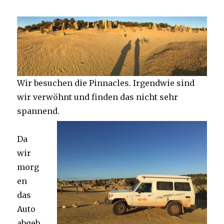
Wir besuchen die Pinnacles. Irgendwie sind
wir verwöhnt und finden das nicht sehr
spannend.
Da
wir
morg
en
das
Auto
abgeb