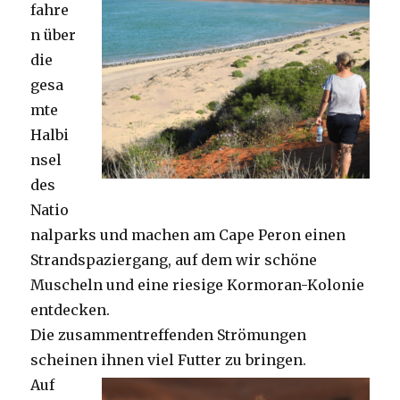
fahre
n über
die
gesa
mte
Halbi
nsel
des
Natio
nalparks und machen am Cape Peron einen
Strandspaziergang, auf dem wir schöne
Muscheln und eine riesige Kormoran-Kolonie
entdecken.
Die zusammentreffenden Strömungen
scheinen ihnen viel Futter zu bringen.
Auf