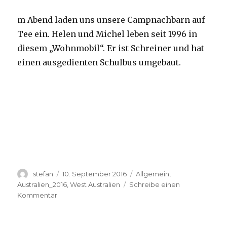
m Abend laden uns unsere Campnachbarn auf
Tee ein. Helen und Michel leben seit 1996 in
diesem „Wohnmobil“. Er ist Schreiner und hat
einen ausgedienten Schulbus umgebaut.
Autor
Veröffentlicht
Kategorien
stefan
10. September 2016
Allgemein
,
am
Australien_2016
,
West Australien
Schreibe einen
zu
Kommentar
Yardie
Creek
10.09.2016