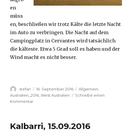
en
müss
en, beschließen wir trotz Kälte die letzte Nacht
im Auto zu verbringen. Die Nacht auf dem
Campingplatz in Cervantes wird tatsächlich
die kälteste. Etwa 5 Grad soll es haben und der
Wind macht es nicht besser.
Autor
Veröffentlicht
Kategorien
stefan
16. September 2016
Allgemein
,
am
Australien_2016
,
West Australien
Schreibe einen
zu
Kommentar
Pinnacles
16.09.2016
Kalbarri, 15.09.2016