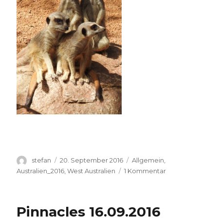
Autor
Veröffentlicht
Kategorien
stefan
20. September 2016
Allgemein
,
am
zu
Australien_2016
,
West Australien
1 Kommentar
Perth
Zoo
20.09.2016
Pinnacles 16.09.2016