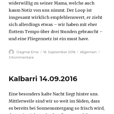
widerwillig zu seiner Mama, welche auch
kaum Notiz von uns nimmt. Der Loop ist
insgesamt wirklich empfehlenswert, er zieht
sich allerdings etwas – wir haben mit eher
flottem Tempo über drei Stunden gebraucht –
und eine Fliegennetz ist ein must have.
Autor
Veröffentlicht
Kategorien
Dagmar Erne
16. September 2016
Allgemein
am
zu
3 Kommentare
Kalbarri,
15.09.2016
Kalbarri 14.09.2016
Eine besonders kalte Nacht liegt hinter uns.
Mittlerweile sind wir so weit im Süden, dass
es bereits bei Sonnenuntergang so frisch wird,