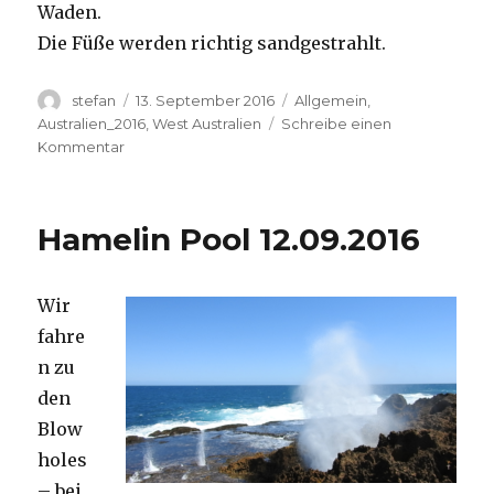
Waden.
Die Füße werden richtig sandgestrahlt.
Autor
Veröffentlicht
Kategorien
stefan
13. September 2016
Allgemein
,
am
Australien_2016
,
West Australien
Schreibe einen
zu
Kommentar
Cape
Range
13.09.2016
Hamelin Pool 12.09.2016
Wir
fahre
n zu
den
Blow
holes
– bei