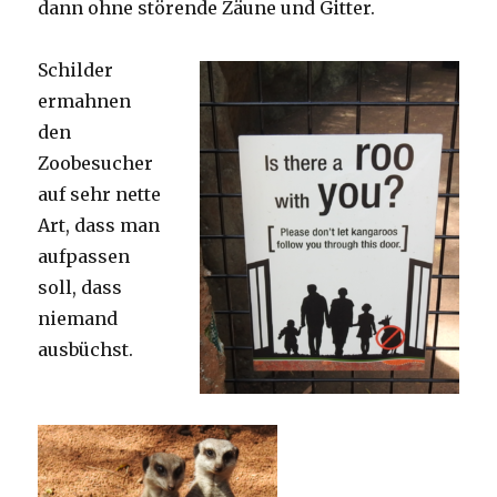
dann ohne störende Zäune und Gitter.
Schilder
ermahnen
den
Zoobesucher
auf sehr nette
Art, dass man
aufpassen
soll, dass
niemand
ausbüchst.