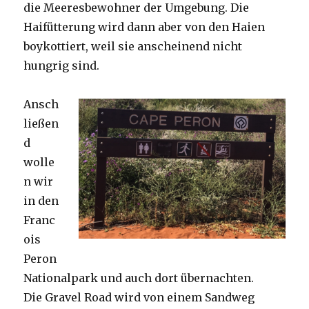
die Meeresbewohner der Umgebung. Die
Haifütterung wird dann aber von den Haien
boykottiert, weil sie anscheinend nicht
hungrig sind.
Ansch
ließen
d
wolle
n wir
in den
Franc
ois
Peron
Nationalpark und auch dort übernachten.
Die Gravel Road wird von einem Sandweg