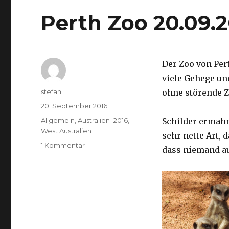
Perth Zoo 20.09.
Der Zoo von Per
viele Gehege un
Autor
stefan
ohne störende Z
Veröffentlicht
20. September 2016
am
Kategorien
Allgemein
,
Australien_2016
,
Schilder ermah
West Australien
sehr nette Art, 
zu
1 Kommentar
dass niemand a
Perth
Zoo
20.09.2016