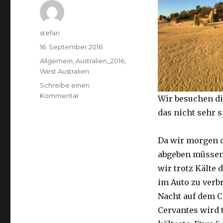
Autor
stefan
Veröffentlicht
16. September 2016
am
Kategorien
Allgemein
,
Australien_2016
,
West Australien
Schreibe einen
zu
Kommentar
Wir besuchen di
Pinnacles
das nicht sehr 
16.09.2016
Da wir morgen 
abgeben müssen
wir trotz Kälte d
im Auto zu verb
Nacht auf dem 
Cervantes wird 