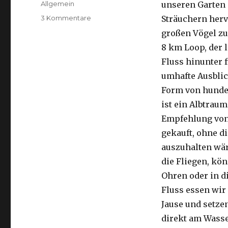
Kategorien
Allgemein
unseren Garten 
zu
3 Kommentare
Sträuchern herv
Kalbarri,
großen Vögel zu
15.09.2016
8 km Loop, der 
Fluss hinunter f
umhafte Ausblic
Form von hunder
ist ein Albtraum
Empfehlung von 
gekauft, ohne di
auszuhalten wä
die Fliegen, kön
Ohren oder in d
Fluss essen wir
Jause und setze
direkt am Wasse