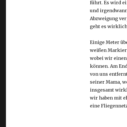
führt. Es wird e
und irgendwann 
Abzweigung ver
geht es wirklic
Einige Meter üb
weißen Markier
wobei wir eine
können. Am Ende
von uns entfernt
seiner Mama, we
insgesamt wirkl
wir haben mit e
eine Fliegennetz