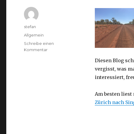
Autor
stefan
Kategorien
Allgemein
Schreibe einen
zu
Kommentar
Australien
Diesen Blog sch
2016
–
vergisst, was m
von
interessiert, f
Darwin
nach
Perth
Am besten liest
Zürich nach Si