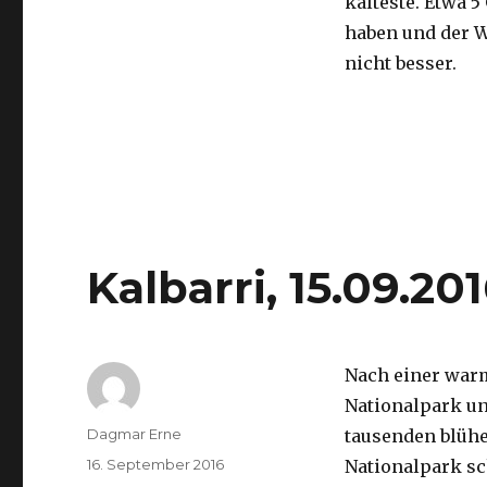
kälteste. Etwa 5
haben und der 
nicht besser.
Kalbarri, 15.09.20
Nach einer war
Nationalpark un
Autor
Dagmar Erne
tausenden blüh
Veröffentlicht
16. September 2016
Nationalpark sc
am