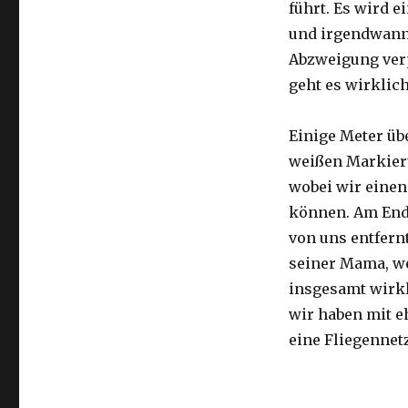
führt. Es wird e
und irgendwann 
Abzweigung ver
geht es wirklic
Einige Meter üb
weißen Markier
wobei wir eine
können. Am Ende
von uns entfernt
seiner Mama, we
insgesamt wirkl
wir haben mit e
eine Fliegennetz