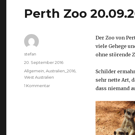
Perth Zoo 20.09.
Der Zoo von Per
viele Gehege un
Autor
stefan
ohne störende Z
Veröffentlicht
20. September 2016
am
Kategorien
Allgemein
,
Australien_2016
,
Schilder ermah
West Australien
sehr nette Art, 
zu
1 Kommentar
dass niemand a
Perth
Zoo
20.09.2016