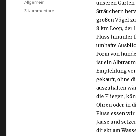
Kategorien
Allgemein
unseren Garten 
zu
3 Kommentare
Sträuchern herv
Kalbarri,
großen Vögel zu
15.09.2016
8 km Loop, der 
Fluss hinunter f
umhafte Ausblic
Form von hunder
ist ein Albtraum
Empfehlung von 
gekauft, ohne di
auszuhalten wä
die Fliegen, kön
Ohren oder in d
Fluss essen wir
Jause und setze
direkt am Wasse