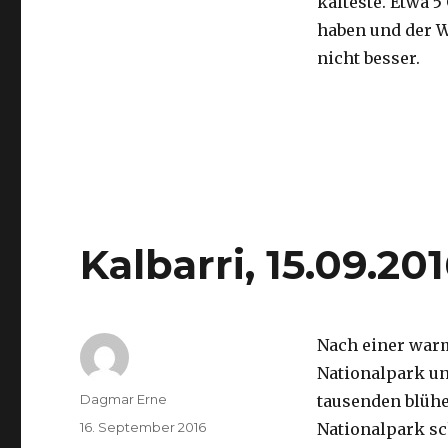
kälteste. Etwa 5
haben und der 
nicht besser.
Kalbarri, 15.09.20
Nach einer war
Nationalpark un
Autor
Dagmar Erne
tausenden blüh
Veröffentlicht
16. September 2016
Nationalpark sc
am