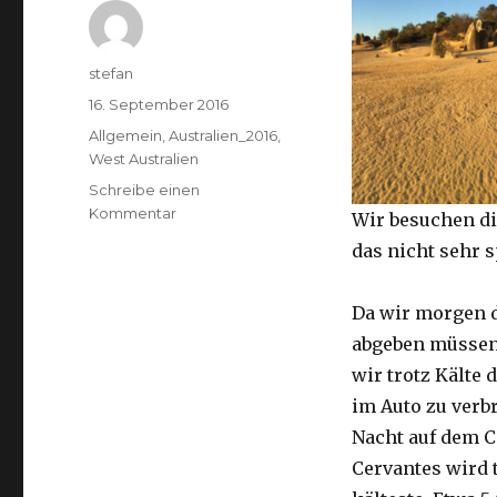
Autor
stefan
Veröffentlicht
16. September 2016
am
Kategorien
Allgemein
,
Australien_2016
,
West Australien
Schreibe einen
zu
Kommentar
Wir besuchen di
Pinnacles
das nicht sehr 
16.09.2016
Da wir morgen 
abgeben müssen
wir trotz Kälte d
im Auto zu verb
Nacht auf dem 
Cervantes wird 