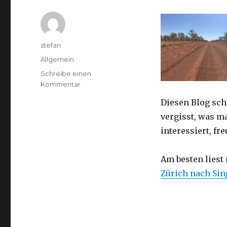
Autor
stefan
Kategorien
Allgemein
Schreibe einen
zu
Kommentar
Australien
Diesen Blog sch
2016
–
vergisst, was m
von
interessiert, f
Darwin
nach
Perth
Am besten liest
Zürich nach Si