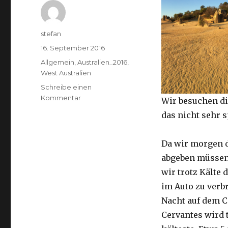
Autor
stefan
Veröffentlicht
16. September 2016
am
Kategorien
Allgemein
,
Australien_2016
,
West Australien
Schreibe einen
zu
Kommentar
Wir besuchen di
Pinnacles
das nicht sehr 
16.09.2016
Da wir morgen 
abgeben müssen
wir trotz Kälte d
im Auto zu verb
Nacht auf dem 
Cervantes wird 