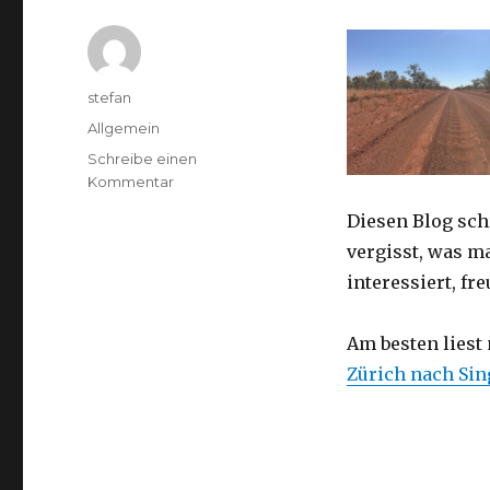
Autor
stefan
Kategorien
Allgemein
Schreibe einen
zu
Kommentar
Australien
Diesen Blog sch
2016
–
vergisst, was m
von
interessiert, f
Darwin
nach
Perth
Am besten liest
Zürich nach Si