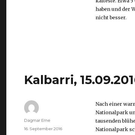
kälteste. Etwa 5
haben und der 
nicht besser.
Kalbarri, 15.09.20
Nach einer war
Nationalpark un
Autor
Dagmar Erne
tausenden blüh
Veröffentlicht
16. September 2016
Nationalpark sc
am