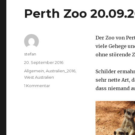
Perth Zoo 20.09.
Der Zoo von Per
viele Gehege un
Autor
stefan
ohne störende Z
Veröffentlicht
20. September 2016
am
Kategorien
Allgemein
,
Australien_2016
,
Schilder ermah
West Australien
sehr nette Art, 
zu
1 Kommentar
dass niemand a
Perth
Zoo
20.09.2016