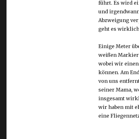
führt. Es wird e
und irgendwann 
Abzweigung ver
geht es wirklic
Einige Meter üb
weißen Markier
wobei wir eine
können. Am Ende
von uns entfernt
seiner Mama, we
insgesamt wirkl
wir haben mit e
eine Fliegennetz