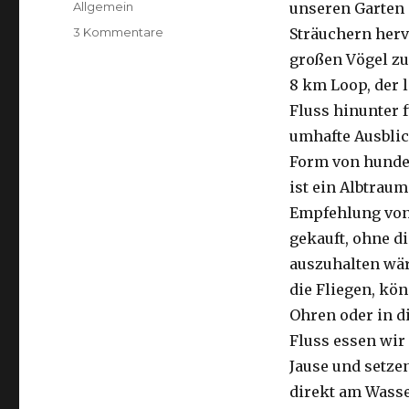
Kategorien
Allgemein
unseren Garten 
zu
3 Kommentare
Sträuchern herv
Kalbarri,
großen Vögel zu
15.09.2016
8 km Loop, der 
Fluss hinunter f
umhafte Ausblic
Form von hunder
ist ein Albtraum
Empfehlung von 
gekauft, ohne di
auszuhalten wä
die Fliegen, kön
Ohren oder in d
Fluss essen wir
Jause und setze
direkt am Wasse