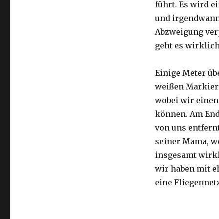
führt. Es wird e
und irgendwann 
Abzweigung ver
geht es wirklic
Einige Meter üb
weißen Markier
wobei wir eine
können. Am Ende
von uns entfernt
seiner Mama, we
insgesamt wirkl
wir haben mit e
eine Fliegennetz