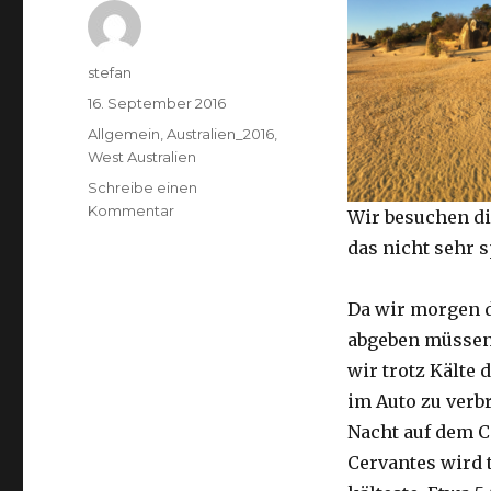
Autor
stefan
Veröffentlicht
16. September 2016
am
Kategorien
Allgemein
,
Australien_2016
,
West Australien
Schreibe einen
zu
Kommentar
Wir besuchen di
Pinnacles
das nicht sehr 
16.09.2016
Da wir morgen 
abgeben müssen
wir trotz Kälte d
im Auto zu verb
Nacht auf dem 
Cervantes wird 