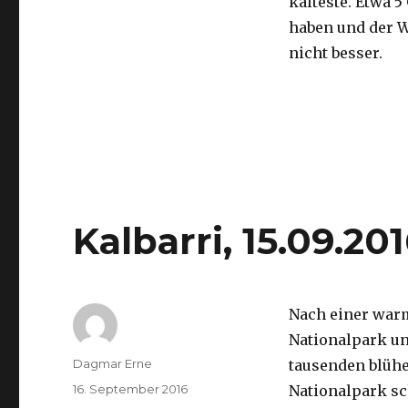
kälteste. Etwa 5
haben und der 
nicht besser.
Kalbarri, 15.09.20
Nach einer war
Nationalpark un
Autor
Dagmar Erne
tausenden blüh
Veröffentlicht
16. September 2016
Nationalpark sc
am