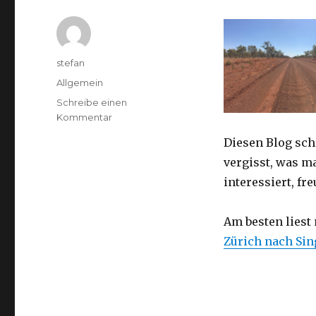
Autor
stefan
Kategorien
Allgemein
Schreibe einen
zu
Kommentar
Australien
Diesen Blog sch
2016
–
vergisst, was m
von
interessiert, f
Darwin
nach
Perth
Am besten liest
Zürich nach Si