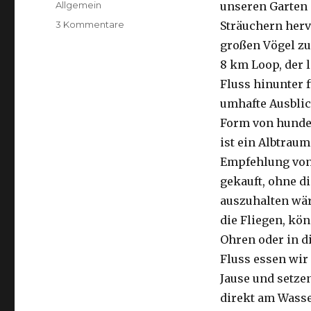
Kategorien
Allgemein
unseren Garten 
zu
3 Kommentare
Sträuchern herv
Kalbarri,
großen Vögel zu
15.09.2016
8 km Loop, der 
Fluss hinunter f
umhafte Ausblic
Form von hunder
ist ein Albtraum
Empfehlung von 
gekauft, ohne di
auszuhalten wä
die Fliegen, kön
Ohren oder in d
Fluss essen wir
Jause und setze
direkt am Wasse