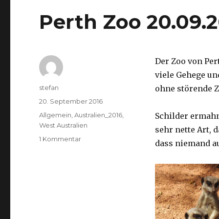
Perth Zoo 20.09.
Der Zoo von Per
viele Gehege un
Autor
stefan
ohne störende Z
Veröffentlicht
20. September 2016
am
Kategorien
Allgemein
,
Australien_2016
,
Schilder ermah
West Australien
sehr nette Art, 
zu
1 Kommentar
dass niemand a
Perth
Zoo
20.09.2016