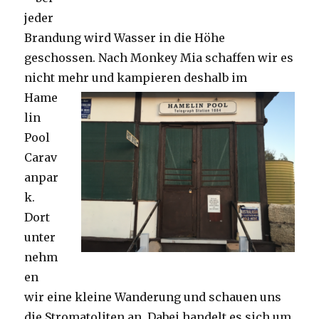
jeder
Brandung wird Wasser in die Höhe
geschossen. Nach Monkey Mia schaffen wir es
nicht mehr und kampieren deshalb im
Hame
lin
Pool
Carav
anpar
k.
Dort
unter
nehm
en
wir eine kleine Wanderung und schauen uns
die Stromatoliten an. Dabei handelt es sich um