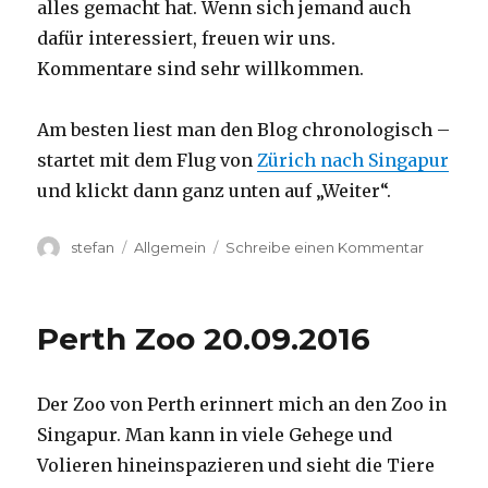
alles gemacht hat. Wenn sich jemand auch
dafür interessiert, freuen wir uns.
Kommentare sind sehr willkommen.
Am besten liest man den Blog chronologisch –
startet mit dem Flug von
Zürich nach Singapur
und klickt dann ganz unten auf „Weiter“.
Autor
Kategorien
zu
stefan
Allgemein
Schreibe einen Kommentar
Australie
2016
–
Perth Zoo 20.09.2016
von
Darwin
nach
Der Zoo von Perth erinnert mich an den Zoo in
Perth
Singapur. Man kann in viele Gehege und
Volieren hineinspazieren und sieht die Tiere