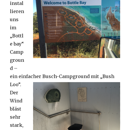
instal
lieren
uns
im
„Bottl
e bay“
Camp
groun
d –
ein einfacher Busch-Campground mit „Bush
Loo“.
Der
Wind
bläst
sehr
stark,