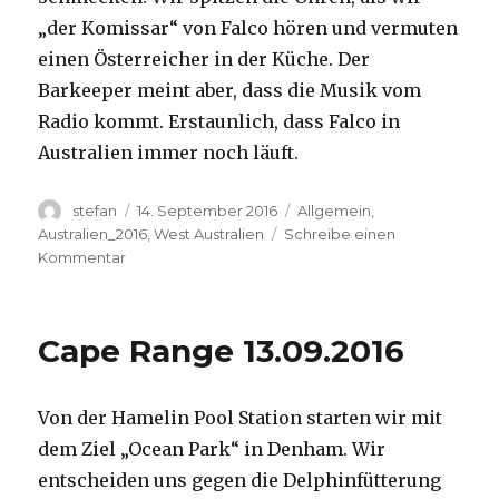
„der Komissar“ von Falco hören und vermuten
einen Österreicher in der Küche. Der
Barkeeper meint aber, dass die Musik vom
Radio kommt. Erstaunlich, dass Falco in
Australien immer noch läuft.
Autor
Veröffentlicht
Kategorien
stefan
14. September 2016
Allgemein
,
am
Australien_2016
,
West Australien
Schreibe einen
zu
Kommentar
Kalbarri
14.09.2016
Cape Range 13.09.2016
Von der Hamelin Pool Station starten wir mit
dem Ziel „Ocean Park“ in Denham. Wir
entscheiden uns gegen die Delphinfütterung