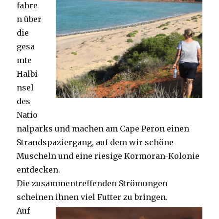
fahre
n über
die
gesa
mte
Halbi
nsel
des
Natio
nalparks und machen am Cape Peron einen
Strandspaziergang, auf dem wir schöne
Muscheln und eine riesige Kormoran-Kolonie
entdecken.
Die zusammentreffenden Strömungen
scheinen ihnen viel Futter zu bringen.
Auf