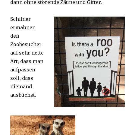
dann ohne störende Zäune und Gitter.
Schilder
ermahnen
den
Zoobesucher
auf sehr nette
Art, dass man
aufpassen
soll, dass
niemand
ausbüchst.