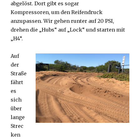
abgelöst. Dort gibt es sogar
Kompressoren, um den Reifendruck
anzupassen. Wir gehen runter auf 20 PSI,
drehen die „Hubs“ auf „Lock“ und starten mit
„H4“.
Auf
der
Straße
fährt
es
sich
über
lange
Strec
ken