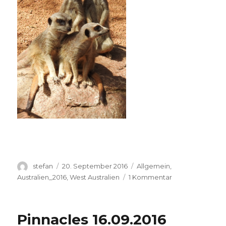
Autor
Veröffentlicht
Kategorien
stefan
20. September 2016
Allgemein
,
am
zu
Australien_2016
,
West Australien
1 Kommentar
Perth
Zoo
20.09.2016
Pinnacles 16.09.2016