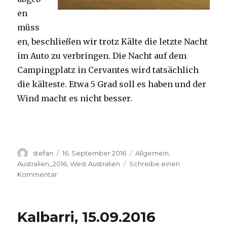
en
müss
en, beschließen wir trotz Kälte die letzte Nacht
im Auto zu verbringen. Die Nacht auf dem
Campingplatz in Cervantes wird tatsächlich
die kälteste. Etwa 5 Grad soll es haben und der
Wind macht es nicht besser.
Autor
Veröffentlicht
Kategorien
stefan
16. September 2016
Allgemein
,
am
Australien_2016
,
West Australien
Schreibe einen
zu
Kommentar
Pinnacles
16.09.2016
Kalbarri, 15.09.2016