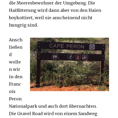
die Meeresbewohner der Umgebung. Die
Haifütterung wird dann aber von den Haien
boykottiert, weil sie anscheinend nicht
hungrig sind.
Ansch
ließen
d
wolle
n wir
in den
Franc
ois
Peron
Nationalpark und auch dort übernachten.
Die Gravel Road wird von einem Sandweg