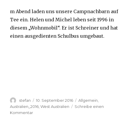
m Abend laden uns unsere Campnachbarn auf
Tee ein. Helen und Michel leben seit 1996 in
diesem „Wohnmobil“. Er ist Schreiner und hat
einen ausgedienten Schulbus umgebaut.
Autor
Veröffentlicht
Kategorien
stefan
10. September 2016
Allgemein
,
am
Australien_2016
,
West Australien
Schreibe einen
zu
Kommentar
Yardie
Creek
10.09.2016