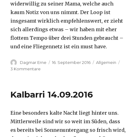
widerwillig zu seiner Mama, welche auch
kaum Notiz von uns nimmt. Der Loop ist
insgesamt wirklich empfehlenswert, er zieht
sich allerdings etwas – wir haben mit eher
flottem Tempo über drei Stunden gebraucht –
und eine Fliegennetz ist ein must have.
Autor
Veröffentlicht
Kategorien
Dagmar Erne
16. September 2016
Allgemein
am
zu
3 Kommentare
Kalbarri,
15.09.2016
Kalbarri 14.09.2016
Eine besonders kalte Nacht liegt hinter uns.
Mittlerweile sind wir so weit im Süden, dass
es bereits bei Sonnenuntergang so frisch wird,