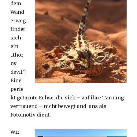
dem
Wand
erweg
findet
sich
ein
„thor
ny
devil“.
Eine
perfe
kt getarnte Echse, die sich – auf ihre Tarnung
vertrauend – nicht bewegt und uns als
Fotomotiv dient.
Wir