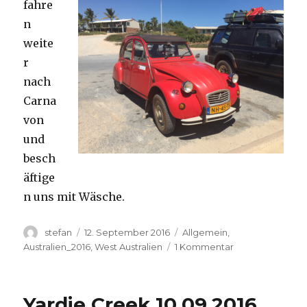
fahre
n
weite
r
nach
Carna
von
und
besch
äftige
n uns mit Wäsche.
Autor
Veröffentlicht
Kategorien
stefan
12. September 2016
Allgemein
,
am
zu
Australien_2016
,
West Australien
1 Kommentar
Carnavon
11.09.2016
Yardie Creek 10.09.2016