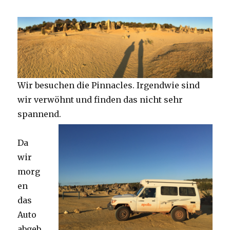
Wir besuchen die Pinnacles. Irgendwie sind
wir verwöhnt und finden das nicht sehr
spannend.
Da
wir
morg
en
das
Auto
abgeb