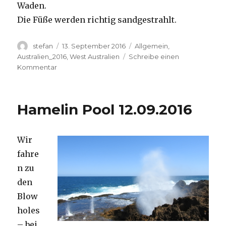
Waden.
Die Füße werden richtig sandgestrahlt.
Autor
Veröffentlicht
Kategorien
stefan
13. September 2016
Allgemein
,
am
Australien_2016
,
West Australien
Schreibe einen
zu
Kommentar
Cape
Range
13.09.2016
Hamelin Pool 12.09.2016
Wir
fahre
n zu
den
Blow
holes
– bei