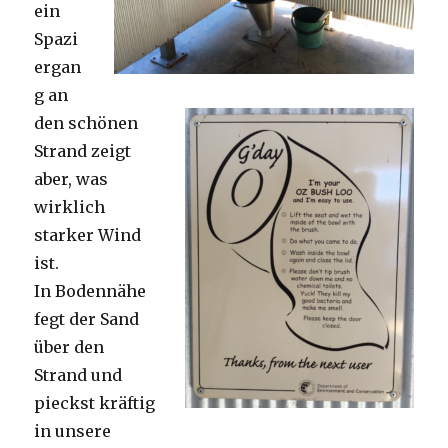
ein
Spazi
ergan
g an
den schönen
Strand zeigt
aber, was
wirklich
starker Wind
ist.
In Bodennähe
fegt der Sand
über den
Strand und
pieckst kräftig
in unsere