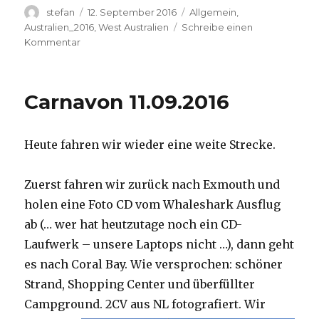
Autor
Veröffentlicht
Kategorien
stefan
12. September 2016
Allgemein
,
am
Australien_2016
,
West Australien
Schreibe einen
zu
Kommentar
Hamelin
Pool
12.09.2016
Carnavon 11.09.2016
Heute fahren wir wieder eine weite Strecke.
Zuerst fahren wir zurück nach Exmouth und
holen eine Foto CD vom Whaleshark Ausflug
ab (… wer hat heutzutage noch ein CD-
Laufwerk – unsere Laptops nicht …), dann geht
es nach Coral Bay. Wie versprochen: schöner
Strand, Shopping Center und überfüllter
Campground.
2CV aus NL fotografiert. Wir