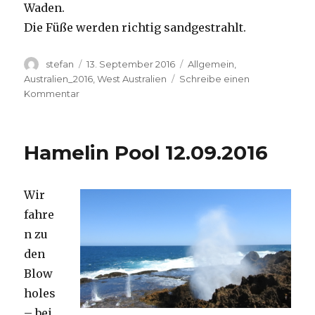
Waden.
Die Füße werden richtig sandgestrahlt.
Autor
Veröffentlicht
Kategorien
stefan
13. September 2016
Allgemein
,
am
Australien_2016
,
West Australien
Schreibe einen
zu
Kommentar
Cape
Range
13.09.2016
Hamelin Pool 12.09.2016
Wir
fahre
n zu
den
Blow
holes
– bei