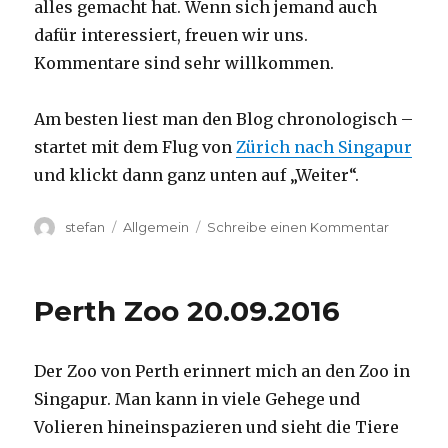
alles gemacht hat. Wenn sich jemand auch
dafür interessiert, freuen wir uns.
Kommentare sind sehr willkommen.
Am besten liest man den Blog chronologisch –
startet mit dem Flug von
Zürich nach Singapur
und klickt dann ganz unten auf „Weiter“.
Autor
Kategorien
zu
stefan
Allgemein
Schreibe einen Kommentar
Australie
2016
–
Perth Zoo 20.09.2016
von
Darwin
nach
Der Zoo von Perth erinnert mich an den Zoo in
Perth
Singapur. Man kann in viele Gehege und
Volieren hineinspazieren und sieht die Tiere