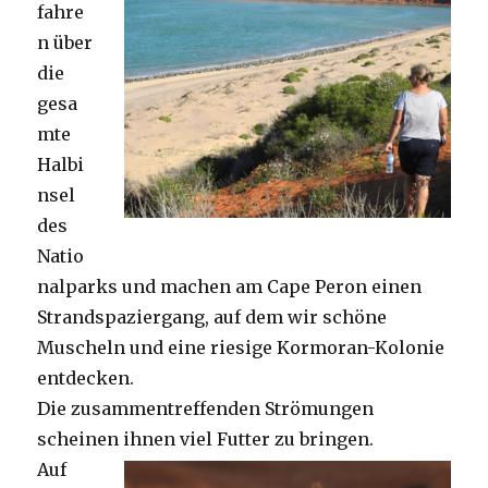
fahre
n über
die
gesa
mte
Halbi
nsel
des
Natio
nalparks und machen am Cape Peron einen
Strandspaziergang, auf dem wir schöne
Muscheln und eine riesige Kormoran-Kolonie
entdecken.
Die zusammentreffenden Strömungen
scheinen ihnen viel Futter zu bringen.
Auf