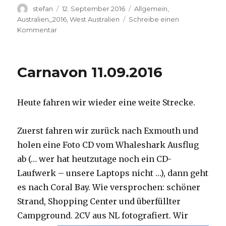
Autor
Veröffentlicht
Kategorien
stefan
12. September 2016
Allgemein
,
am
Australien_2016
,
West Australien
Schreibe einen
zu
Kommentar
Hamelin
Pool
12.09.2016
Carnavon 11.09.2016
Heute fahren wir wieder eine weite Strecke.
Zuerst fahren wir zurück nach Exmouth und
holen eine Foto CD vom Whaleshark Ausflug
ab (… wer hat heutzutage noch ein CD-
Laufwerk – unsere Laptops nicht …), dann geht
es nach Coral Bay. Wie versprochen: schöner
Strand, Shopping Center und überfüllter
Campground.
2CV aus NL fotografiert. Wir