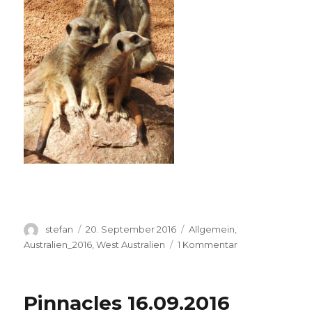
Autor
Veröffentlicht
Kategorien
stefan
20. September 2016
Allgemein
,
am
zu
Australien_2016
,
West Australien
1 Kommentar
Perth
Zoo
20.09.2016
Pinnacles 16.09.2016