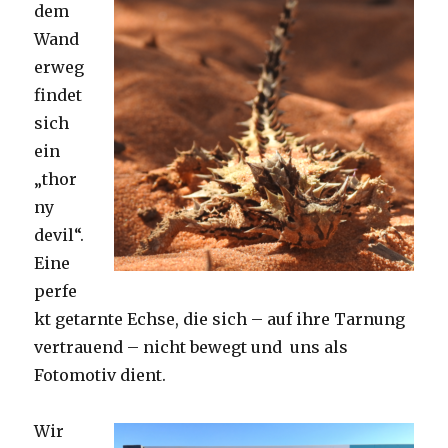
dem
Wand
erweg
findet
sich
ein
„thor
ny
devil“.
Eine
perfe
kt getarnte Echse, die sich – auf ihre Tarnung
vertrauend – nicht bewegt und uns als
Fotomotiv dient.
Wir