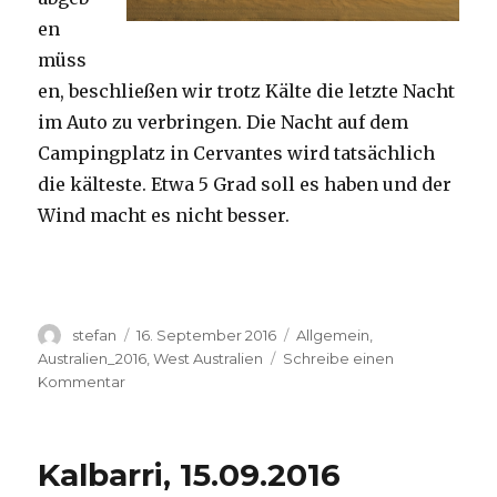
en
müss
en, beschließen wir trotz Kälte die letzte Nacht
im Auto zu verbringen. Die Nacht auf dem
Campingplatz in Cervantes wird tatsächlich
die kälteste. Etwa 5 Grad soll es haben und der
Wind macht es nicht besser.
Autor
Veröffentlicht
Kategorien
stefan
16. September 2016
Allgemein
,
am
Australien_2016
,
West Australien
Schreibe einen
zu
Kommentar
Pinnacles
16.09.2016
Kalbarri, 15.09.2016