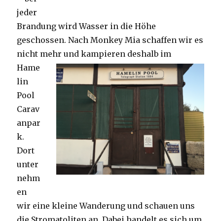
jeder
Brandung wird Wasser in die Höhe
geschossen. Nach Monkey Mia schaffen wir es
nicht mehr und kampieren deshalb im
Hame
lin
Pool
Carav
anpar
k.
Dort
unter
nehm
en
wir eine kleine Wanderung und schauen uns
die Stromatoliten an. Dabei handelt es sich um