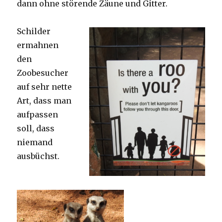
dann ohne störende Zäune und Gitter.
Schilder
ermahnen
den
Zoobesucher
auf sehr nette
Art, dass man
aufpassen
soll, dass
niemand
ausbüchst.