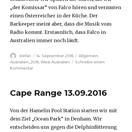
„der Komissar“ von Falco hören und vermuten
einen Österreicher in der Küche. Der
Barkeeper meint aber, dass die Musik vom
Radio kommt. Erstaunlich, dass Falco in
Australien immer noch läuft.
Autor
Veröffentlicht
Kategorien
stefan
14. September 2016
Allgemein
,
am
Australien_2016
,
West Australien
Schreibe einen
zu
Kommentar
Kalbarri
14.09.2016
Cape Range 13.09.2016
Von der Hamelin Pool Station starten wir mit
dem Ziel „Ocean Park“ in Denham. Wir
entscheiden uns gegen die Delphinfütterung