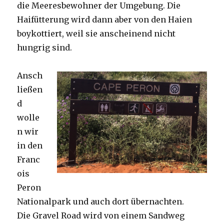
die Meeresbewohner der Umgebung. Die
Haifütterung wird dann aber von den Haien
boykottiert, weil sie anscheinend nicht
hungrig sind.
Ansch
ließen
d
wolle
n wir
in den
Franc
ois
Peron
Nationalpark und auch dort übernachten.
Die Gravel Road wird von einem Sandweg