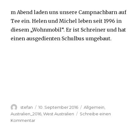
m Abend laden uns unsere Campnachbarn auf
Tee ein. Helen und Michel leben seit 1996 in
diesem „Wohnmobil“. Er ist Schreiner und hat
einen ausgedienten Schulbus umgebaut.
Autor
Veröffentlicht
Kategorien
stefan
10. September 2016
Allgemein
,
am
Australien_2016
,
West Australien
Schreibe einen
zu
Kommentar
Yardie
Creek
10.09.2016