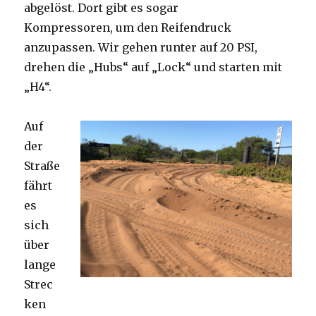
abgelöst. Dort gibt es sogar
Kompressoren, um den Reifendruck
anzupassen. Wir gehen runter auf 20 PSI,
drehen die „Hubs“ auf „Lock“ und starten mit
„H4“.
Auf
der
Straße
fährt
es
sich
über
lange
Strec
ken