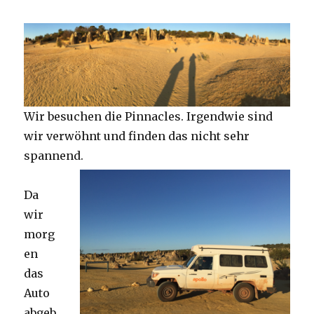
Wir besuchen die Pinnacles. Irgendwie sind
wir verwöhnt und finden das nicht sehr
spannend.
Da
wir
morg
en
das
Auto
abgeb