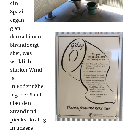
ein
Spazi
ergan
g an
den schönen
Strand zeigt
aber, was
wirklich
starker Wind
ist.
In Bodennähe
fegt der Sand
über den
Strand und
pieckst kräftig
in unsere