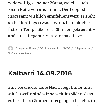
widerwillig zu seiner Mama, welche auch
kaum Notiz von uns nimmt. Der Loop ist
insgesamt wirklich empfehlenswert, er zieht
sich allerdings etwas – wir haben mit eher
flottem Tempo über drei Stunden gebraucht –
und eine Fliegennetz ist ein must have.
Autor
Veröffentlicht
Kategorien
Dagmar Erne
16. September 2016
Allgemein
am
zu
3 Kommentare
Kalbarri,
15.09.2016
Kalbarri 14.09.2016
Eine besonders kalte Nacht liegt hinter uns.
Mittlerweile sind wir so weit im Süden, dass
es bereits bei Sonnenuntergang so frisch wird,