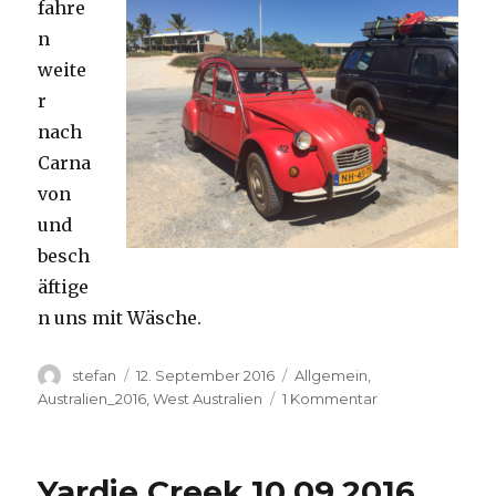
fahre
n
weite
r
nach
Carna
von
und
besch
äftige
n uns mit Wäsche.
Autor
Veröffentlicht
Kategorien
stefan
12. September 2016
Allgemein
,
am
zu
Australien_2016
,
West Australien
1 Kommentar
Carnavon
11.09.2016
Yardie Creek 10.09.2016