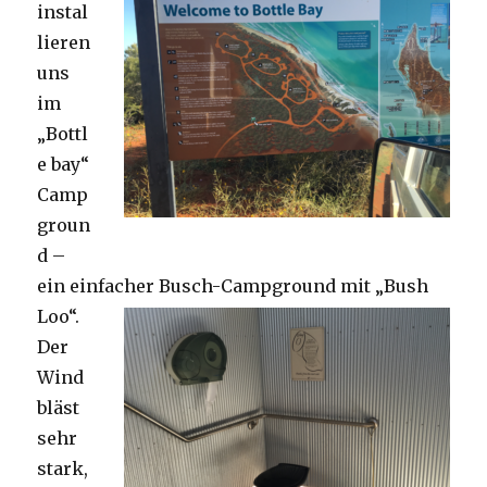
instal
lieren
uns
im
„Bottl
e bay“
Camp
groun
d –
ein einfacher Busch-Campground mit „Bush
Loo“.
Der
Wind
bläst
sehr
stark,