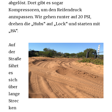
abgelöst. Dort gibt es sogar
Kompressoren, um den Reifendruck
anzupassen. Wir gehen runter auf 20 PSI,
drehen die „Hubs“ auf „Lock“ und starten mit
„H4“.
Auf
der
Straße
fährt
es
sich
über
lange
Strec
ken