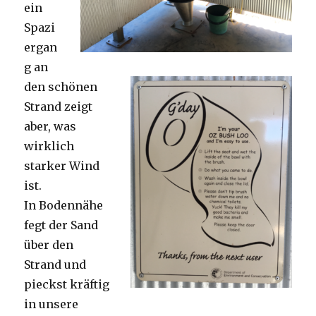
ein
Spazi
ergan
g an
den schönen
Strand zeigt
aber, was
wirklich
starker Wind
ist.
In Bodennähe
fegt der Sand
über den
Strand und
pieckst kräftig
in unsere