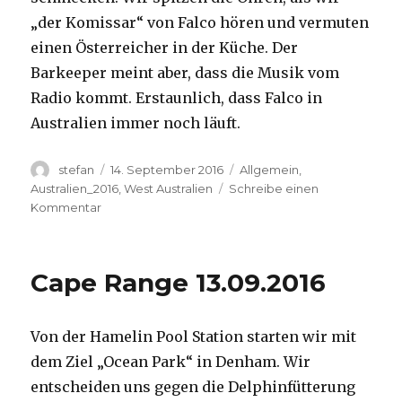
„der Komissar“ von Falco hören und vermuten
einen Österreicher in der Küche. Der
Barkeeper meint aber, dass die Musik vom
Radio kommt. Erstaunlich, dass Falco in
Australien immer noch läuft.
Autor
Veröffentlicht
Kategorien
stefan
14. September 2016
Allgemein
,
am
Australien_2016
,
West Australien
Schreibe einen
zu
Kommentar
Kalbarri
14.09.2016
Cape Range 13.09.2016
Von der Hamelin Pool Station starten wir mit
dem Ziel „Ocean Park“ in Denham. Wir
entscheiden uns gegen die Delphinfütterung