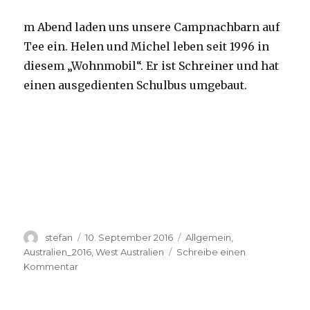
m Abend laden uns unsere Campnachbarn auf
Tee ein. Helen und Michel leben seit 1996 in
diesem „Wohnmobil“. Er ist Schreiner und hat
einen ausgedienten Schulbus umgebaut.
Autor
Veröffentlicht
Kategorien
stefan
10. September 2016
Allgemein
,
am
Australien_2016
,
West Australien
Schreibe einen
zu
Kommentar
Yardie
Creek
10.09.2016