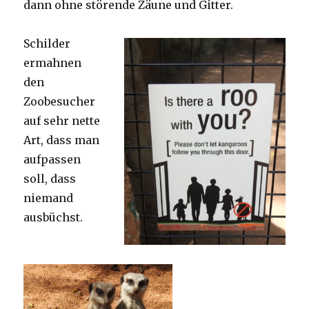
dann ohne störende Zäune und Gitter.
Schilder
ermahnen
den
Zoobesucher
auf sehr nette
Art, dass man
aufpassen
soll, dass
niemand
ausbüchst.