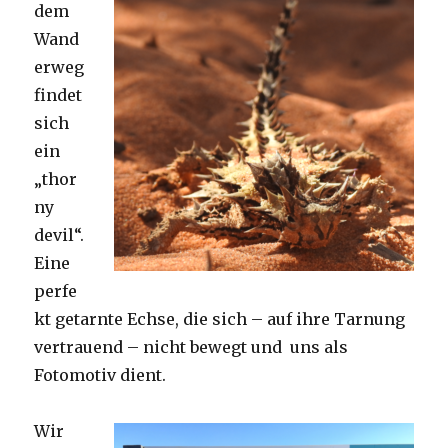
dem
Wand
erweg
findet
sich
ein
„thor
ny
devil“.
Eine
perfe
kt getarnte Echse, die sich – auf ihre Tarnung
vertrauend – nicht bewegt und uns als
Fotomotiv dient.
Wir