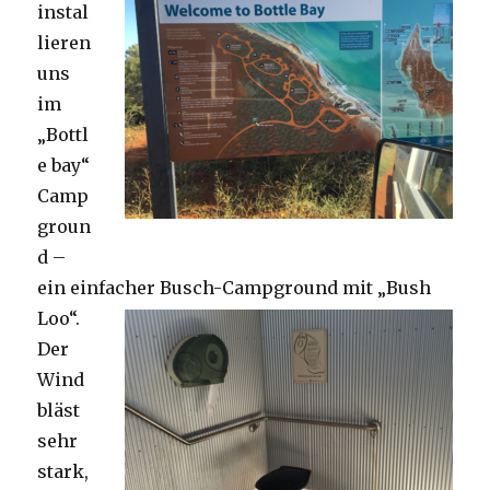
instal
lieren
uns
im
„Bottl
e bay“
Camp
groun
d –
ein einfacher Busch-Campground mit „Bush
Loo“.
Der
Wind
bläst
sehr
stark,