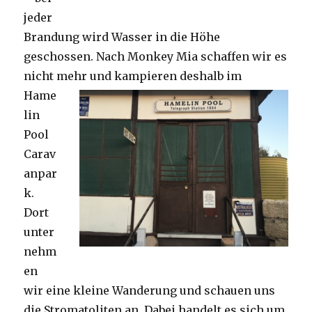
jeder
Brandung wird Wasser in die Höhe
geschossen. Nach Monkey Mia schaffen wir es
nicht mehr und kampieren deshalb im
Hame
lin
Pool
Carav
anpar
k.
Dort
unter
nehm
en
wir eine kleine Wanderung und schauen uns
die Stromatoliten an. Dabei handelt es sich um