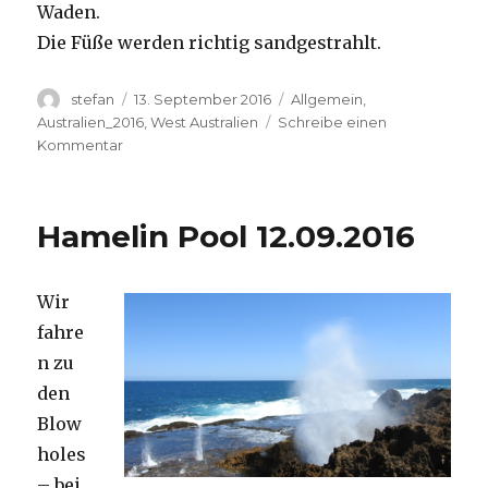
Waden.
Die Füße werden richtig sandgestrahlt.
Autor
Veröffentlicht
Kategorien
stefan
13. September 2016
Allgemein
,
am
Australien_2016
,
West Australien
Schreibe einen
zu
Kommentar
Cape
Range
13.09.2016
Hamelin Pool 12.09.2016
Wir
fahre
n zu
den
Blow
holes
– bei