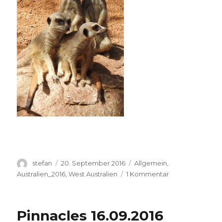
Autor
Veröffentlicht
Kategorien
stefan
20. September 2016
Allgemein
,
am
zu
Australien_2016
,
West Australien
1 Kommentar
Perth
Zoo
20.09.2016
Pinnacles 16.09.2016