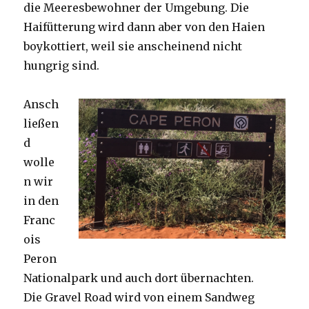
die Meeresbewohner der Umgebung. Die
Haifütterung wird dann aber von den Haien
boykottiert, weil sie anscheinend nicht
hungrig sind.
Ansch
ließen
d
wolle
n wir
in den
Franc
ois
Peron
Nationalpark und auch dort übernachten.
Die Gravel Road wird von einem Sandweg