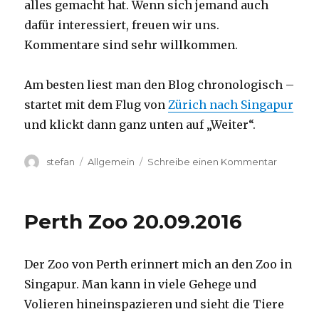
alles gemacht hat. Wenn sich jemand auch
dafür interessiert, freuen wir uns.
Kommentare sind sehr willkommen.
Am besten liest man den Blog chronologisch –
startet mit dem Flug von
Zürich nach Singapur
und klickt dann ganz unten auf „Weiter“.
Autor
Kategorien
zu
stefan
Allgemein
Schreibe einen Kommentar
Australie
2016
–
Perth Zoo 20.09.2016
von
Darwin
nach
Der Zoo von Perth erinnert mich an den Zoo in
Perth
Singapur. Man kann in viele Gehege und
Volieren hineinspazieren und sieht die Tiere