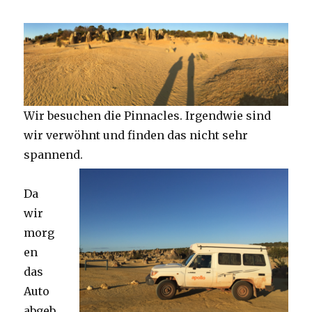
Wir besuchen die Pinnacles. Irgendwie sind
wir verwöhnt und finden das nicht sehr
spannend.
Da
wir
morg
en
das
Auto
abgeb