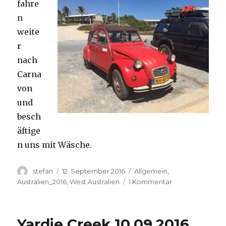
fahre
n
weite
r
nach
Carna
von
und
besch
äftige
n uns mit Wäsche.
Autor
Veröffentlicht
Kategorien
stefan
12. September 2016
Allgemein
,
am
zu
Australien_2016
,
West Australien
1 Kommentar
Carnavon
11.09.2016
Yardie Creek 10.09.2016