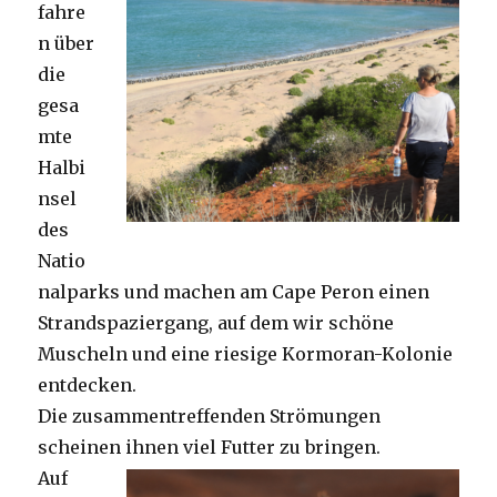
fahre
n über
die
gesa
mte
Halbi
nsel
des
Natio
nalparks und machen am Cape Peron einen
Strandspaziergang, auf dem wir schöne
Muscheln und eine riesige Kormoran-Kolonie
entdecken.
Die zusammentreffenden Strömungen
scheinen ihnen viel Futter zu bringen.
Auf