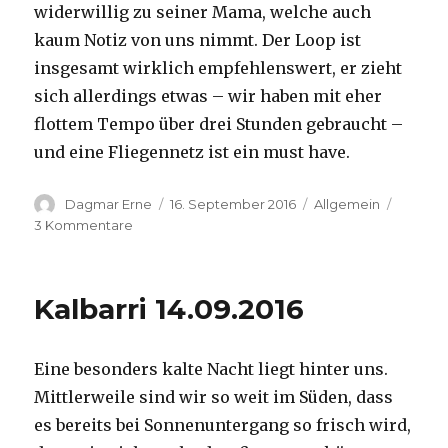
widerwillig zu seiner Mama, welche auch
kaum Notiz von uns nimmt. Der Loop ist
insgesamt wirklich empfehlenswert, er zieht
sich allerdings etwas – wir haben mit eher
flottem Tempo über drei Stunden gebraucht –
und eine Fliegennetz ist ein must have.
Autor
Veröffentlicht
Kategorien
Dagmar Erne
16. September 2016
Allgemein
am
zu
3 Kommentare
Kalbarri,
15.09.2016
Kalbarri 14.09.2016
Eine besonders kalte Nacht liegt hinter uns.
Mittlerweile sind wir so weit im Süden, dass
es bereits bei Sonnenuntergang so frisch wird,