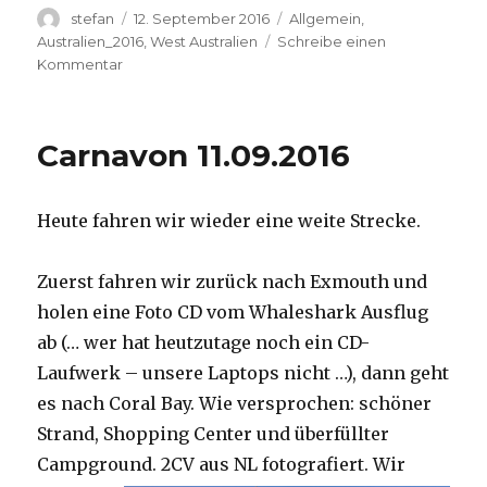
Autor
Veröffentlicht
Kategorien
stefan
12. September 2016
Allgemein
,
am
Australien_2016
,
West Australien
Schreibe einen
zu
Kommentar
Hamelin
Pool
12.09.2016
Carnavon 11.09.2016
Heute fahren wir wieder eine weite Strecke.
Zuerst fahren wir zurück nach Exmouth und
holen eine Foto CD vom Whaleshark Ausflug
ab (… wer hat heutzutage noch ein CD-
Laufwerk – unsere Laptops nicht …), dann geht
es nach Coral Bay. Wie versprochen: schöner
Strand, Shopping Center und überfüllter
Campground.
2CV aus NL fotografiert. Wir