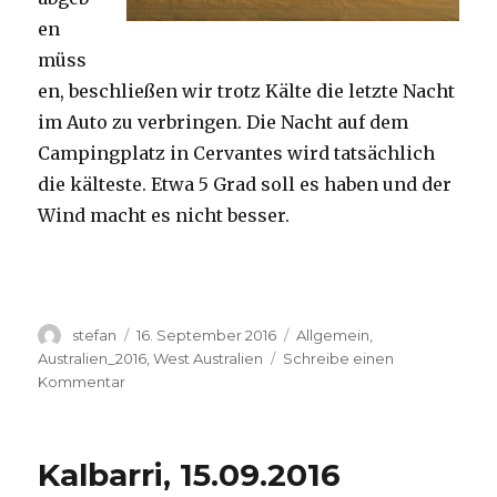
en
müss
en, beschließen wir trotz Kälte die letzte Nacht
im Auto zu verbringen. Die Nacht auf dem
Campingplatz in Cervantes wird tatsächlich
die kälteste. Etwa 5 Grad soll es haben und der
Wind macht es nicht besser.
Autor
Veröffentlicht
Kategorien
stefan
16. September 2016
Allgemein
,
am
Australien_2016
,
West Australien
Schreibe einen
zu
Kommentar
Pinnacles
16.09.2016
Kalbarri, 15.09.2016