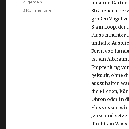
Kategorien
Allgemein
unseren Garten 
zu
3 Kommentare
Sträuchern herv
Kalbarri,
großen Vögel zu
15.09.2016
8 km Loop, der 
Fluss hinunter f
umhafte Ausblic
Form von hunder
ist ein Albtraum
Empfehlung von 
gekauft, ohne di
auszuhalten wä
die Fliegen, kön
Ohren oder in d
Fluss essen wir
Jause und setze
direkt am Wasse