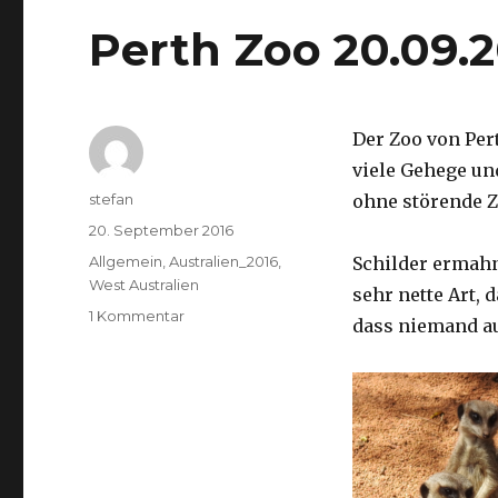
Perth Zoo 20.09.
Der Zoo von Per
viele Gehege un
Autor
stefan
ohne störende Z
Veröffentlicht
20. September 2016
am
Kategorien
Allgemein
,
Australien_2016
,
Schilder ermah
West Australien
sehr nette Art, 
zu
1 Kommentar
dass niemand a
Perth
Zoo
20.09.2016