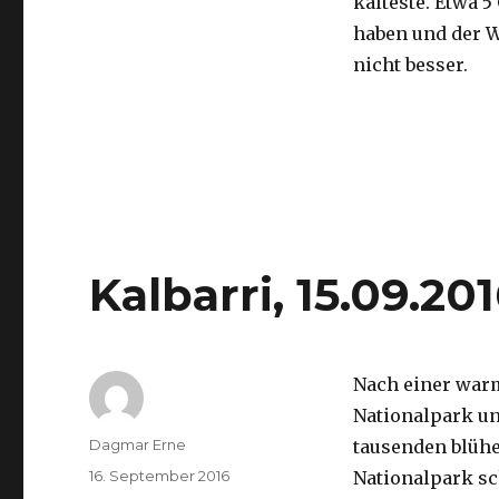
kälteste. Etwa 5
haben und der 
nicht besser.
Kalbarri, 15.09.20
Nach einer war
Nationalpark un
Autor
Dagmar Erne
tausenden blüh
Veröffentlicht
16. September 2016
Nationalpark sc
am