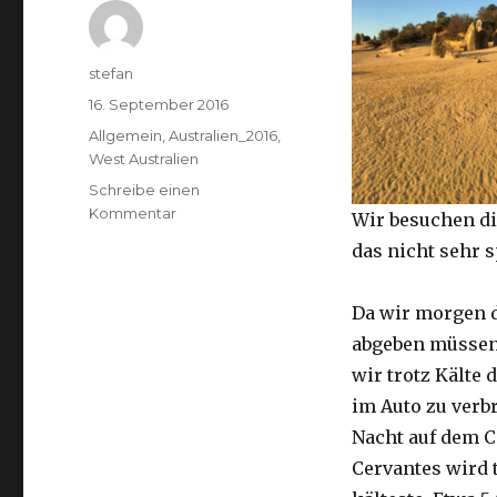
Autor
stefan
Veröffentlicht
16. September 2016
am
Kategorien
Allgemein
,
Australien_2016
,
West Australien
Schreibe einen
zu
Kommentar
Wir besuchen di
Pinnacles
das nicht sehr 
16.09.2016
Da wir morgen 
abgeben müssen
wir trotz Kälte d
im Auto zu verb
Nacht auf dem 
Cervantes wird 