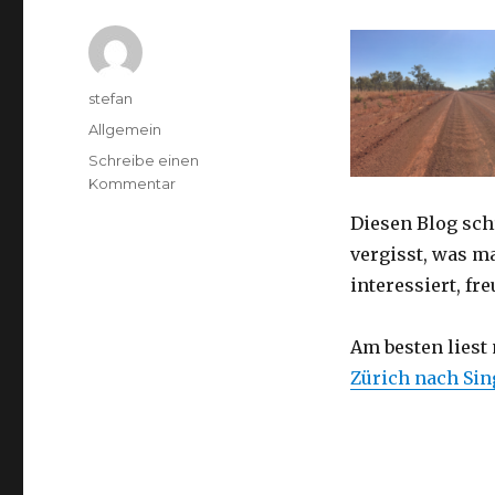
Autor
stefan
Kategorien
Allgemein
Schreibe einen
zu
Kommentar
Australien
Diesen Blog sch
2016
–
vergisst, was m
von
interessiert, f
Darwin
nach
Perth
Am besten liest
Zürich nach Si