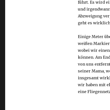
führt. Es wird e
und irgendwann 
Abzweigung ver
geht es wirklic
Einige Meter üb
weißen Markier
wobei wir eine
können. Am Ende
von uns entfernt
seiner Mama, we
insgesamt wirkl
wir haben mit e
eine Fliegennetz