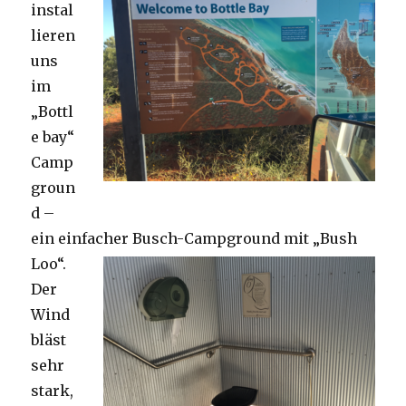
instal
lieren
uns
im
„Bottl
e bay“
Camp
groun
d –
ein einfacher Busch-Campground mit „Bush
Loo“.
Der
Wind
bläst
sehr
stark,