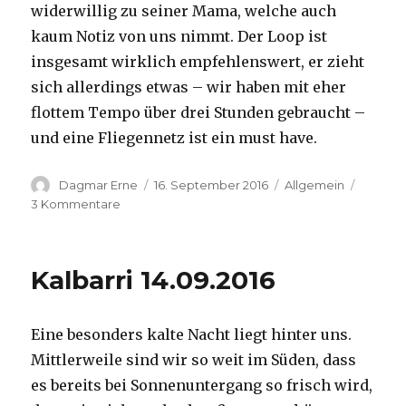
widerwillig zu seiner Mama, welche auch
kaum Notiz von uns nimmt. Der Loop ist
insgesamt wirklich empfehlenswert, er zieht
sich allerdings etwas – wir haben mit eher
flottem Tempo über drei Stunden gebraucht –
und eine Fliegennetz ist ein must have.
Autor
Veröffentlicht
Kategorien
Dagmar Erne
16. September 2016
Allgemein
am
zu
3 Kommentare
Kalbarri,
15.09.2016
Kalbarri 14.09.2016
Eine besonders kalte Nacht liegt hinter uns.
Mittlerweile sind wir so weit im Süden, dass
es bereits bei Sonnenuntergang so frisch wird,