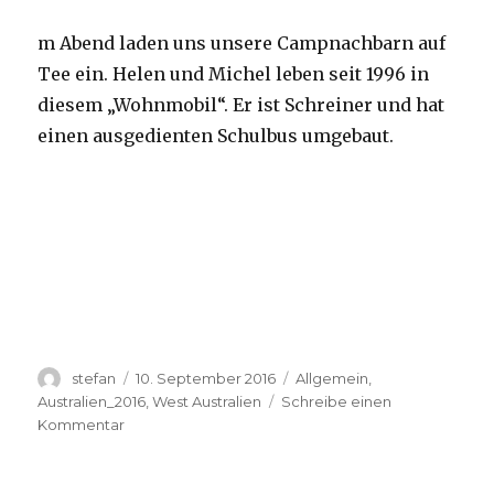
m Abend laden uns unsere Campnachbarn auf
Tee ein. Helen und Michel leben seit 1996 in
diesem „Wohnmobil“. Er ist Schreiner und hat
einen ausgedienten Schulbus umgebaut.
Autor
Veröffentlicht
Kategorien
stefan
10. September 2016
Allgemein
,
am
Australien_2016
,
West Australien
Schreibe einen
zu
Kommentar
Yardie
Creek
10.09.2016