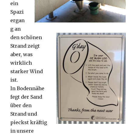
ein
Spazi
ergan
g an
den schönen
Strand zeigt
aber, was
wirklich
starker Wind
ist.
In Bodennähe
fegt der Sand
über den
Strand und
pieckst kräftig
in unsere