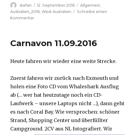
Autor
Veröffentlicht
Kategorien
stefan
12. September 2016
Allgemein
,
am
Australien_2016
,
West Australien
Schreibe einen
zu
Kommentar
Hamelin
Pool
12.09.2016
Carnavon 11.09.2016
Heute fahren wir wieder eine weite Strecke.
Zuerst fahren wir zurück nach Exmouth und
holen eine Foto CD vom Whaleshark Ausflug
ab (… wer hat heutzutage noch ein CD-
Laufwerk – unsere Laptops nicht …), dann geht
es nach Coral Bay. Wie versprochen: schöner
Strand, Shopping Center und überfüllter
Campground.
2CV aus NL fotografiert. Wir