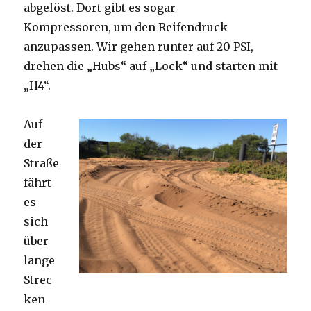
abgelöst. Dort gibt es sogar
Kompressoren, um den Reifendruck
anzupassen. Wir gehen runter auf 20 PSI,
drehen die „Hubs“ auf „Lock“ und starten mit
„H4“.
Auf
der
Straße
fährt
es
sich
über
lange
Strec
ken