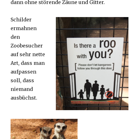
dann ohne störende Zäune und Gitter.
Schilder
ermahnen
den
Zoobesucher
auf sehr nette
Art, dass man
aufpassen
soll, dass
niemand
ausbüchst.