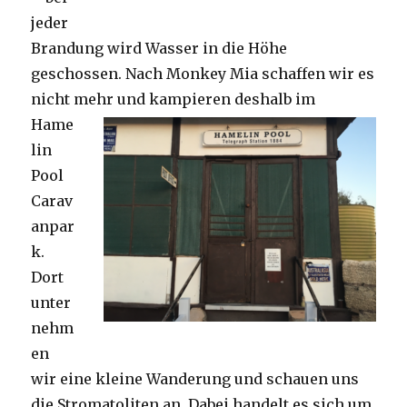
jeder
Brandung wird Wasser in die Höhe
geschossen. Nach Monkey Mia schaffen wir es
nicht mehr und kampieren deshalb im
Hame
lin
Pool
Carav
anpar
k.
Dort
unter
nehm
en
wir eine kleine Wanderung und schauen uns
die Stromatoliten an. Dabei handelt es sich um