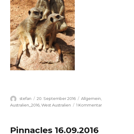
Autor
Veröffentlicht
Kategorien
stefan
20. September 2016
Allgemein
,
am
zu
Australien_2016
,
West Australien
1 Kommentar
Perth
Zoo
20.09.2016
Pinnacles 16.09.2016