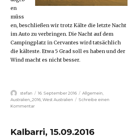
en
müss
en, beschließen wir trotz Kälte die letzte Nacht
im Auto zu verbringen. Die Nacht auf dem
Campingplatz in Cervantes wird tatsächlich
die kälteste. Etwa 5 Grad soll es haben und der
Wind macht es nicht besser.
Autor
Veröffentlicht
Kategorien
stefan
16. September 2016
Allgemein
,
am
Australien_2016
,
West Australien
Schreibe einen
zu
Kommentar
Pinnacles
16.09.2016
Kalbarri, 15.09.2016