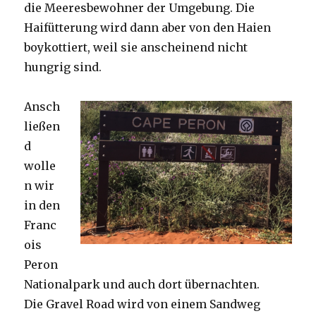
die Meeresbewohner der Umgebung. Die
Haifütterung wird dann aber von den Haien
boykottiert, weil sie anscheinend nicht
hungrig sind.
Ansch
ließen
d
wolle
n wir
in den
Franc
ois
Peron
Nationalpark und auch dort übernachten.
Die Gravel Road wird von einem Sandweg