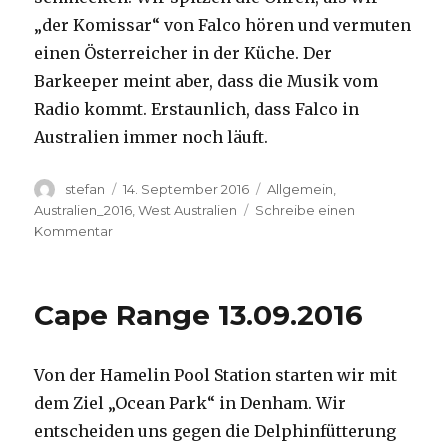
„der Komissar“ von Falco hören und vermuten
einen Österreicher in der Küche. Der
Barkeeper meint aber, dass die Musik vom
Radio kommt. Erstaunlich, dass Falco in
Australien immer noch läuft.
Autor
Veröffentlicht
Kategorien
stefan
14. September 2016
Allgemein
,
am
Australien_2016
,
West Australien
Schreibe einen
zu
Kommentar
Kalbarri
14.09.2016
Cape Range 13.09.2016
Von der Hamelin Pool Station starten wir mit
dem Ziel „Ocean Park“ in Denham. Wir
entscheiden uns gegen die Delphinfütterung