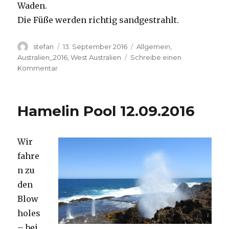
Waden.
Die Füße werden richtig sandgestrahlt.
Autor
Veröffentlicht
Kategorien
stefan
13. September 2016
Allgemein
,
am
Australien_2016
,
West Australien
Schreibe einen
zu
Kommentar
Cape
Range
13.09.2016
Hamelin Pool 12.09.2016
Wir
fahre
n zu
den
Blow
holes
– bei