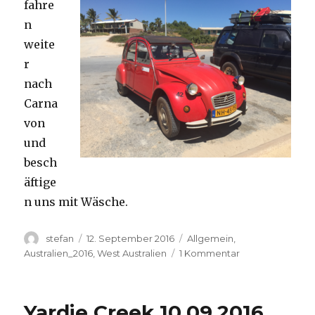
fahre
n
weite
r
nach
Carna
von
und
besch
äftige
n uns mit Wäsche.
Autor
Veröffentlicht
Kategorien
stefan
12. September 2016
Allgemein
,
am
zu
Australien_2016
,
West Australien
1 Kommentar
Carnavon
11.09.2016
Yardie Creek 10.09.2016