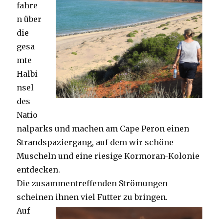
fahre
n über
die
gesa
mte
Halbi
nsel
des
Natio
nalparks und machen am Cape Peron einen
Strandspaziergang, auf dem wir schöne
Muscheln und eine riesige Kormoran-Kolonie
entdecken.
Die zusammentreffenden Strömungen
scheinen ihnen viel Futter zu bringen.
Auf