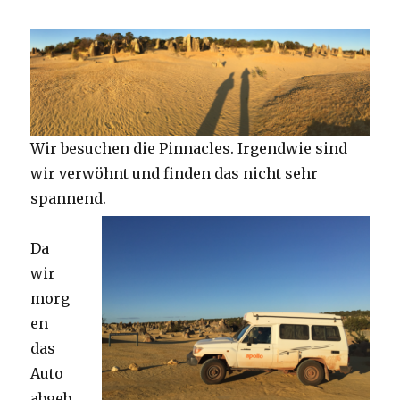
Wir besuchen die Pinnacles. Irgendwie sind
wir verwöhnt und finden das nicht sehr
spannend.
Da
wir
morg
en
das
Auto
abgeb