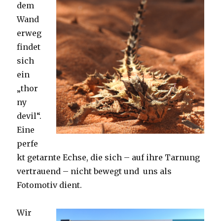
dem
Wand
erweg
findet
sich
ein
„thor
ny
devil“.
Eine
perfe
kt getarnte Echse, die sich – auf ihre Tarnung
vertrauend – nicht bewegt und uns als
Fotomotiv dient.
Wir