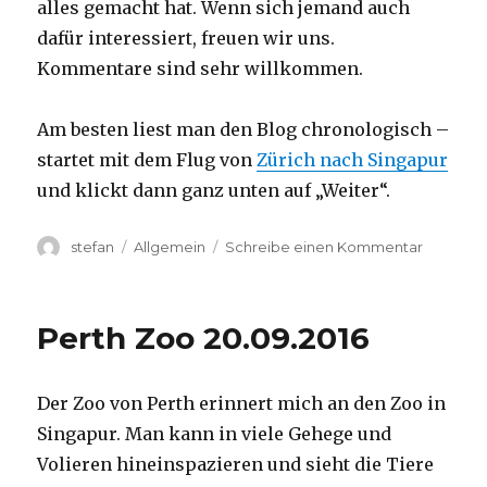
alles gemacht hat. Wenn sich jemand auch
dafür interessiert, freuen wir uns.
Kommentare sind sehr willkommen.
Am besten liest man den Blog chronologisch –
startet mit dem Flug von
Zürich nach Singapur
und klickt dann ganz unten auf „Weiter“.
Autor
Kategorien
zu
stefan
Allgemein
Schreibe einen Kommentar
Australie
2016
–
Perth Zoo 20.09.2016
von
Darwin
nach
Der Zoo von Perth erinnert mich an den Zoo in
Perth
Singapur. Man kann in viele Gehege und
Volieren hineinspazieren und sieht die Tiere