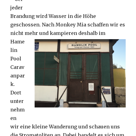
jeder
Brandung wird Wasser in die Höhe
geschossen. Nach Monkey Mia schaffen wir es
nicht mehr und kampieren deshalb im
Hame
lin
Pool
Carav
anpar
k.
Dort
unter
nehm
en
wir eine kleine Wanderung und schauen uns
die Stromatoliten an. Dabei handelt es sich um