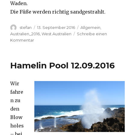
Waden.
Die Füße werden richtig sandgestrahlt.
Autor
Veröffentlicht
Kategorien
stefan
13. September 2016
Allgemein
,
am
Australien_2016
,
West Australien
Schreibe einen
zu
Kommentar
Cape
Range
13.09.2016
Hamelin Pool 12.09.2016
Wir
fahre
n zu
den
Blow
holes
– bei