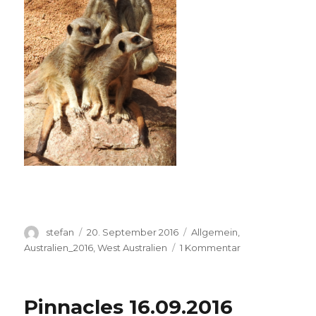
Autor
Veröffentlicht
Kategorien
stefan
20. September 2016
Allgemein
,
am
zu
Australien_2016
,
West Australien
1 Kommentar
Perth
Zoo
20.09.2016
Pinnacles 16.09.2016