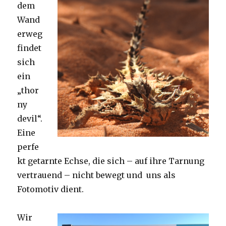
dem
Wand
erweg
findet
sich
ein
„thor
ny
devil“.
Eine
perfe
kt getarnte Echse, die sich – auf ihre Tarnung
vertrauend – nicht bewegt und uns als
Fotomotiv dient.
Wir