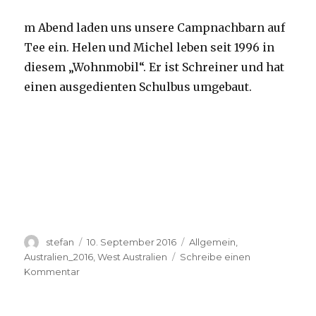
m Abend laden uns unsere Campnachbarn auf
Tee ein. Helen und Michel leben seit 1996 in
diesem „Wohnmobil“. Er ist Schreiner und hat
einen ausgedienten Schulbus umgebaut.
Autor
Veröffentlicht
Kategorien
stefan
10. September 2016
Allgemein
,
am
Australien_2016
,
West Australien
Schreibe einen
zu
Kommentar
Yardie
Creek
10.09.2016