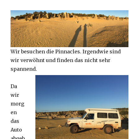
Wir besuchen die Pinnacles. Irgendwie sind
wir verwöhnt und finden das nicht sehr
spannend.
Da
wir
morg
en
das
Auto
abgeb