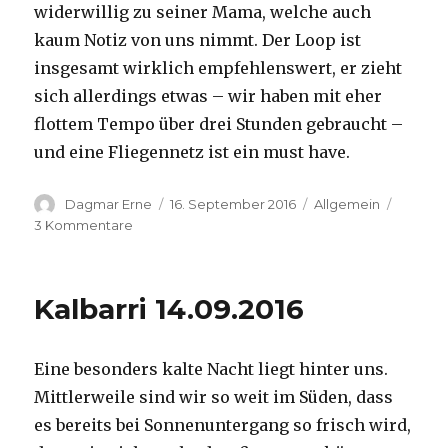
widerwillig zu seiner Mama, welche auch
kaum Notiz von uns nimmt. Der Loop ist
insgesamt wirklich empfehlenswert, er zieht
sich allerdings etwas – wir haben mit eher
flottem Tempo über drei Stunden gebraucht –
und eine Fliegennetz ist ein must have.
Autor
Veröffentlicht
Kategorien
Dagmar Erne
16. September 2016
Allgemein
am
zu
3 Kommentare
Kalbarri,
15.09.2016
Kalbarri 14.09.2016
Eine besonders kalte Nacht liegt hinter uns.
Mittlerweile sind wir so weit im Süden, dass
es bereits bei Sonnenuntergang so frisch wird,