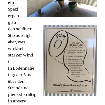
ein
Spazi
ergan
g an
den schönen
Strand zeigt
aber, was
wirklich
starker Wind
ist.
In Bodennähe
fegt der Sand
über den
Strand und
pieckst kräftig
in unsere