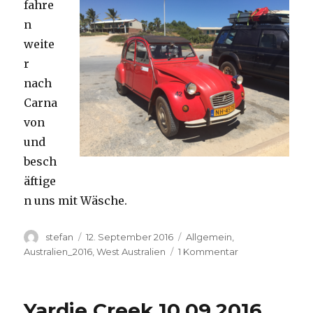
fahre
n
weite
r
nach
Carna
von
und
besch
äftige
n uns mit Wäsche.
Autor
Veröffentlicht
Kategorien
stefan
12. September 2016
Allgemein
,
am
zu
Australien_2016
,
West Australien
1 Kommentar
Carnavon
11.09.2016
Yardie Creek 10.09.2016