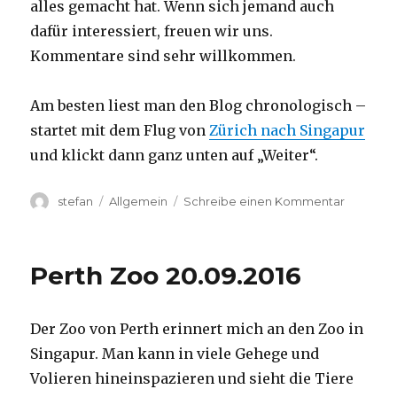
alles gemacht hat. Wenn sich jemand auch
dafür interessiert, freuen wir uns.
Kommentare sind sehr willkommen.
Am besten liest man den Blog chronologisch –
startet mit dem Flug von
Zürich nach Singapur
und klickt dann ganz unten auf „Weiter“.
Autor
Kategorien
zu
stefan
Allgemein
Schreibe einen Kommentar
Australie
2016
–
Perth Zoo 20.09.2016
von
Darwin
nach
Der Zoo von Perth erinnert mich an den Zoo in
Perth
Singapur. Man kann in viele Gehege und
Volieren hineinspazieren und sieht die Tiere