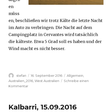
en
müss
en, beschließen wir trotz Kälte die letzte Nacht
im Auto zu verbringen. Die Nacht auf dem
Campingplatz in Cervantes wird tatsächlich
die kälteste. Etwa 5 Grad soll es haben und der
Wind macht es nicht besser.
Autor
Veröffentlicht
Kategorien
stefan
16. September 2016
Allgemein
,
am
Australien_2016
,
West Australien
Schreibe einen
zu
Kommentar
Pinnacles
16.09.2016
Kalbarri, 15.09.2016