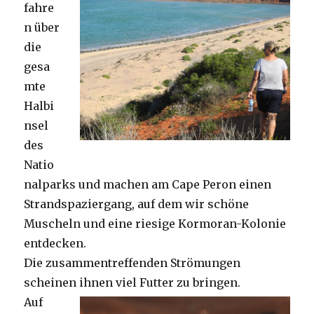
fahre
n über
die
gesa
mte
Halbi
nsel
des
Natio
nalparks und machen am Cape Peron einen
Strandspaziergang, auf dem wir schöne
Muscheln und eine riesige Kormoran-Kolonie
entdecken.
Die zusammentreffenden Strömungen
scheinen ihnen viel Futter zu bringen.
Auf