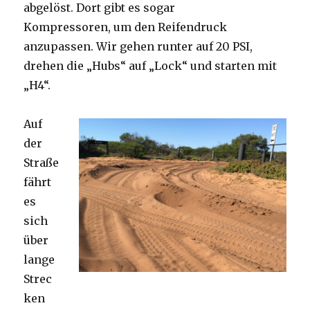
abgelöst. Dort gibt es sogar
Kompressoren, um den Reifendruck
anzupassen. Wir gehen runter auf 20 PSI,
drehen die „Hubs“ auf „Lock“ und starten mit
„H4“.
Auf
der
Straße
fährt
es
sich
über
lange
Strec
ken