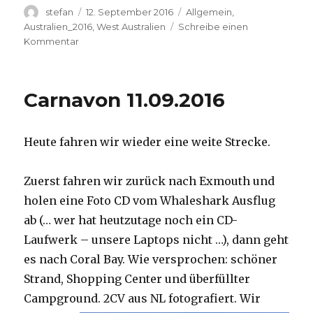
Autor
Veröffentlicht
Kategorien
stefan
12. September 2016
Allgemein
,
am
Australien_2016
,
West Australien
Schreibe einen
zu
Kommentar
Hamelin
Pool
12.09.2016
Carnavon 11.09.2016
Heute fahren wir wieder eine weite Strecke.
Zuerst fahren wir zurück nach Exmouth und
holen eine Foto CD vom Whaleshark Ausflug
ab (… wer hat heutzutage noch ein CD-
Laufwerk – unsere Laptops nicht …), dann geht
es nach Coral Bay. Wie versprochen: schöner
Strand, Shopping Center und überfüllter
Campground.
2CV aus NL fotografiert. Wir