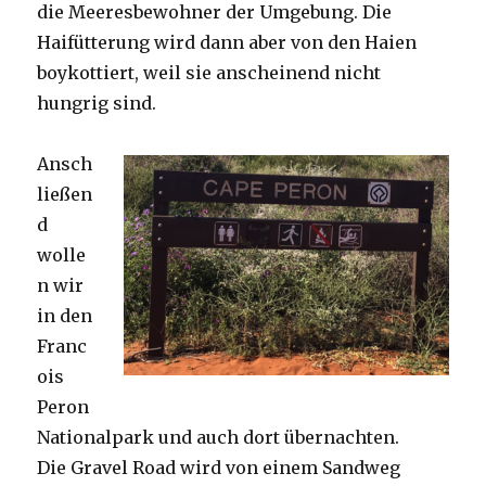
die Meeresbewohner der Umgebung. Die
Haifütterung wird dann aber von den Haien
boykottiert, weil sie anscheinend nicht
hungrig sind.
Ansch
ließen
d
wolle
n wir
in den
Franc
ois
Peron
Nationalpark und auch dort übernachten.
Die Gravel Road wird von einem Sandweg