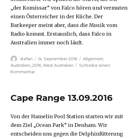
„der Komissar“ von Falco hören und vermuten
einen Österreicher in der Küche. Der
Barkeeper meint aber, dass die Musik vom
Radio kommt. Erstaunlich, dass Falco in
Australien immer noch läuft.
Autor
Veröffentlicht
Kategorien
stefan
14. September 2016
Allgemein
,
am
Australien_2016
,
West Australien
Schreibe einen
zu
Kommentar
Kalbarri
14.09.2016
Cape Range 13.09.2016
Von der Hamelin Pool Station starten wir mit
dem Ziel „Ocean Park“ in Denham. Wir
entscheiden uns gegen die Delphinfütterung