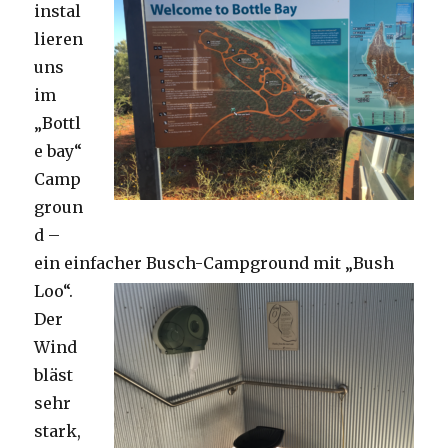
instal
lieren
uns
im
„Bottl
e bay“
Camp
groun
d –
ein einfacher Busch-Campground mit „Bush
Loo“.
Der
Wind
bläst
sehr
stark,