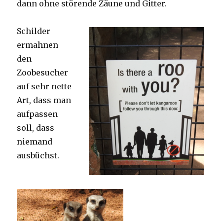
dann ohne störende Zäune und Gitter.
Schilder
ermahnen
den
Zoobesucher
auf sehr nette
Art, dass man
aufpassen
soll, dass
niemand
ausbüchst.