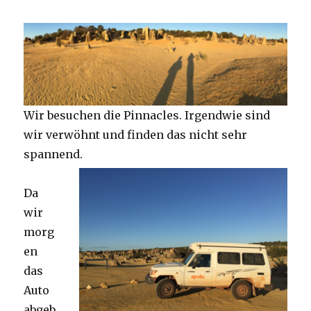
Wir besuchen die Pinnacles. Irgendwie sind
wir verwöhnt und finden das nicht sehr
spannend.
Da
wir
morg
en
das
Auto
abgeb