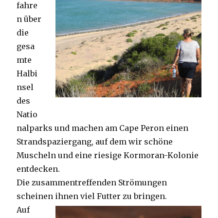
fahre
n über
die
gesa
mte
Halbi
nsel
des
Natio
nalparks und machen am Cape Peron einen
Strandspaziergang, auf dem wir schöne
Muscheln und eine riesige Kormoran-Kolonie
entdecken.
Die zusammentreffenden Strömungen
scheinen ihnen viel Futter zu bringen.
Auf