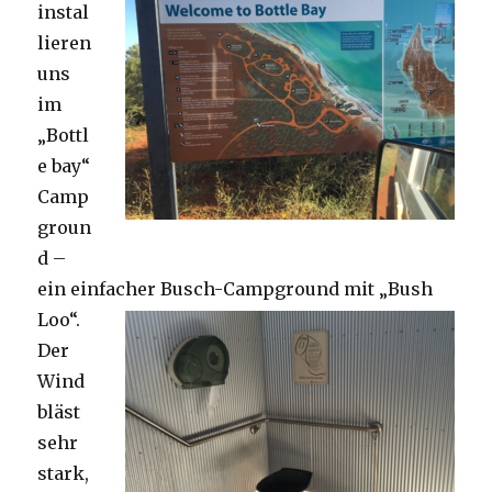
instal
lieren
uns
im
„Bottl
e bay“
Camp
groun
d –
ein einfacher Busch-Campground mit „Bush
Loo“.
Der
Wind
bläst
sehr
stark,