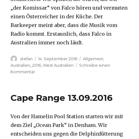
„der Komissar“ von Falco hören und vermuten
einen Österreicher in der Küche. Der
Barkeeper meint aber, dass die Musik vom
Radio kommt. Erstaunlich, dass Falco in
Australien immer noch läuft.
Autor
Veröffentlicht
Kategorien
stefan
14. September 2016
Allgemein
,
am
Australien_2016
,
West Australien
Schreibe einen
zu
Kommentar
Kalbarri
14.09.2016
Cape Range 13.09.2016
Von der Hamelin Pool Station starten wir mit
dem Ziel „Ocean Park“ in Denham. Wir
entscheiden uns gegen die Delphinfütterung