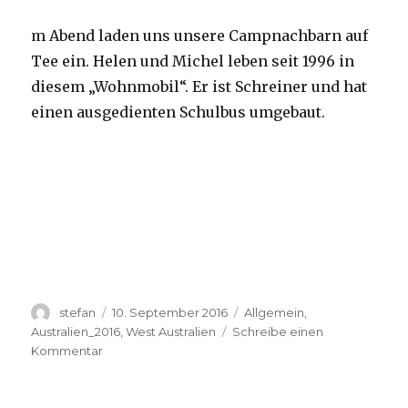
m Abend laden uns unsere Campnachbarn auf
Tee ein. Helen und Michel leben seit 1996 in
diesem „Wohnmobil“. Er ist Schreiner und hat
einen ausgedienten Schulbus umgebaut.
Autor
Veröffentlicht
Kategorien
stefan
10. September 2016
Allgemein
,
am
Australien_2016
,
West Australien
Schreibe einen
zu
Kommentar
Yardie
Creek
10.09.2016