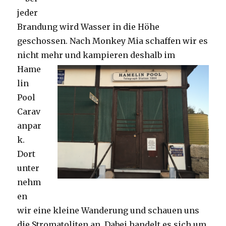
jeder
Brandung wird Wasser in die Höhe
geschossen. Nach Monkey Mia schaffen wir es
nicht mehr und kampieren deshalb im
Hame
lin
Pool
Carav
anpar
k.
Dort
unter
nehm
en
wir eine kleine Wanderung und schauen uns
die Stromatoliten an. Dabei handelt es sich um