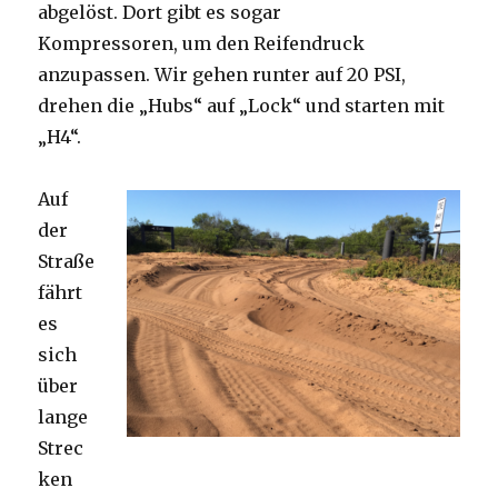
abgelöst. Dort gibt es sogar
Kompressoren, um den Reifendruck
anzupassen. Wir gehen runter auf 20 PSI,
drehen die „Hubs“ auf „Lock“ und starten mit
„H4“.
Auf
der
Straße
fährt
es
sich
über
lange
Strec
ken