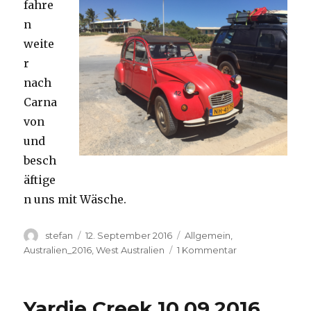
fahre
n
weite
r
nach
Carna
von
und
besch
äftige
n uns mit Wäsche.
Autor
Veröffentlicht
Kategorien
stefan
12. September 2016
Allgemein
,
am
zu
Australien_2016
,
West Australien
1 Kommentar
Carnavon
11.09.2016
Yardie Creek 10.09.2016