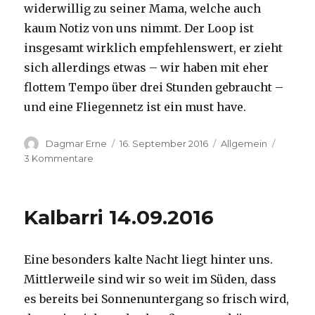
widerwillig zu seiner Mama, welche auch
kaum Notiz von uns nimmt. Der Loop ist
insgesamt wirklich empfehlenswert, er zieht
sich allerdings etwas – wir haben mit eher
flottem Tempo über drei Stunden gebraucht –
und eine Fliegennetz ist ein must have.
Autor
Veröffentlicht
Kategorien
Dagmar Erne
16. September 2016
Allgemein
am
zu
3 Kommentare
Kalbarri,
15.09.2016
Kalbarri 14.09.2016
Eine besonders kalte Nacht liegt hinter uns.
Mittlerweile sind wir so weit im Süden, dass
es bereits bei Sonnenuntergang so frisch wird,