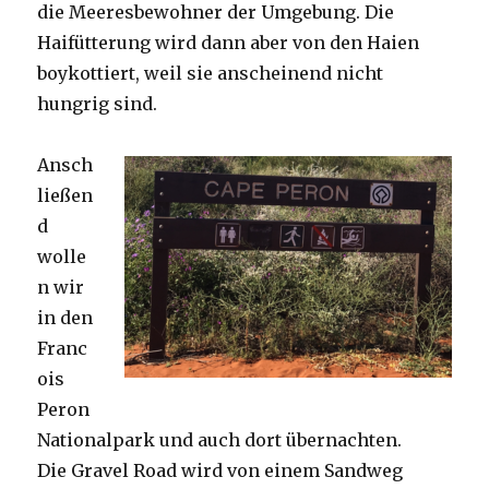
die Meeresbewohner der Umgebung. Die
Haifütterung wird dann aber von den Haien
boykottiert, weil sie anscheinend nicht
hungrig sind.
Ansch
ließen
d
wolle
n wir
in den
Franc
ois
Peron
Nationalpark und auch dort übernachten.
Die Gravel Road wird von einem Sandweg