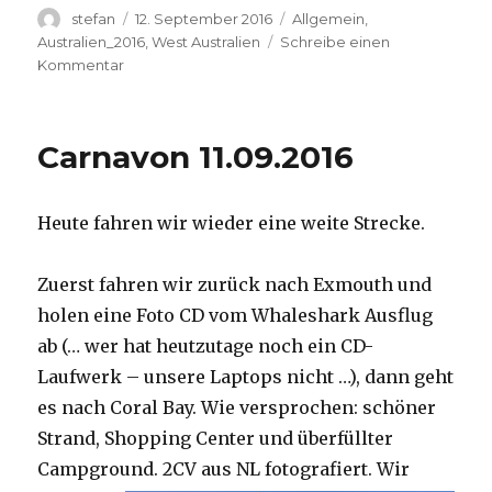
Autor
Veröffentlicht
Kategorien
stefan
12. September 2016
Allgemein
,
am
Australien_2016
,
West Australien
Schreibe einen
zu
Kommentar
Hamelin
Pool
12.09.2016
Carnavon 11.09.2016
Heute fahren wir wieder eine weite Strecke.
Zuerst fahren wir zurück nach Exmouth und
holen eine Foto CD vom Whaleshark Ausflug
ab (… wer hat heutzutage noch ein CD-
Laufwerk – unsere Laptops nicht …), dann geht
es nach Coral Bay. Wie versprochen: schöner
Strand, Shopping Center und überfüllter
Campground.
2CV aus NL fotografiert. Wir