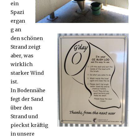
ein
Spazi
ergan
g an
den schönen
Strand zeigt
aber, was
wirklich
starker Wind
ist.
In Bodennähe
fegt der Sand
über den
Strand und
pieckst kräftig
in unsere