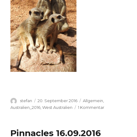
Autor
Veröffentlicht
Kategorien
stefan
20. September 2016
Allgemein
,
am
zu
Australien_2016
,
West Australien
1 Kommentar
Perth
Zoo
20.09.2016
Pinnacles 16.09.2016