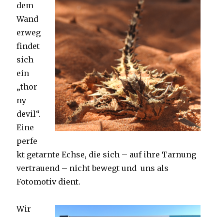
dem
Wand
erweg
findet
sich
ein
„thor
ny
devil“.
Eine
perfe
kt getarnte Echse, die sich – auf ihre Tarnung
vertrauend – nicht bewegt und uns als
Fotomotiv dient.
Wir