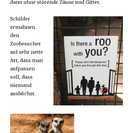
dann ohne störende Zäune und Gitter.
Schilder
ermahnen
den
Zoobesucher
auf sehr nette
Art, dass man
aufpassen
soll, dass
niemand
ausbüchst.