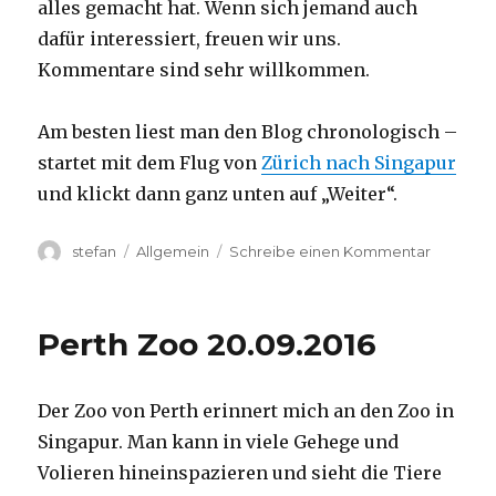
alles gemacht hat. Wenn sich jemand auch
dafür interessiert, freuen wir uns.
Kommentare sind sehr willkommen.
Am besten liest man den Blog chronologisch –
startet mit dem Flug von
Zürich nach Singapur
und klickt dann ganz unten auf „Weiter“.
Autor
Kategorien
zu
stefan
Allgemein
Schreibe einen Kommentar
Australie
2016
–
Perth Zoo 20.09.2016
von
Darwin
nach
Der Zoo von Perth erinnert mich an den Zoo in
Perth
Singapur. Man kann in viele Gehege und
Volieren hineinspazieren und sieht die Tiere