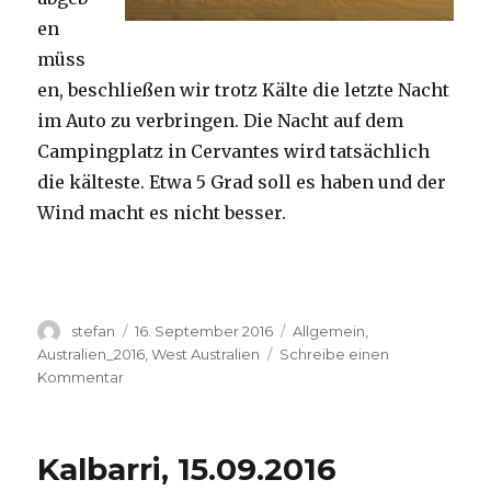
en
müss
en, beschließen wir trotz Kälte die letzte Nacht
im Auto zu verbringen. Die Nacht auf dem
Campingplatz in Cervantes wird tatsächlich
die kälteste. Etwa 5 Grad soll es haben und der
Wind macht es nicht besser.
Autor
Veröffentlicht
Kategorien
stefan
16. September 2016
Allgemein
,
am
Australien_2016
,
West Australien
Schreibe einen
zu
Kommentar
Pinnacles
16.09.2016
Kalbarri, 15.09.2016