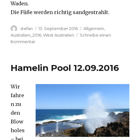
Waden.
Die Füße werden richtig sandgestrahlt.
Autor
Veröffentlicht
Kategorien
stefan
13. September 2016
Allgemein
,
am
Australien_2016
,
West Australien
Schreibe einen
zu
Kommentar
Cape
Range
13.09.2016
Hamelin Pool 12.09.2016
Wir
fahre
n zu
den
Blow
holes
– bei