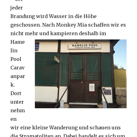
jeder
Brandung wird Wasser in die Höhe
geschossen. Nach Monkey Mia schaffen wir es
nicht mehr und kampieren deshalb im
Hame
lin
Pool
Carav
anpar
k.
Dort
unter
nehm
en
wir eine kleine Wanderung und schauen uns
die Stromatoliten an. Dabei handelt es sich um