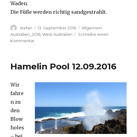
Waden.
Die Füße werden richtig sandgestrahlt.
Autor
Veröffentlicht
Kategorien
stefan
13. September 2016
Allgemein
,
am
Australien_2016
,
West Australien
Schreibe einen
zu
Kommentar
Cape
Range
13.09.2016
Hamelin Pool 12.09.2016
Wir
fahre
n zu
den
Blow
holes
– bei