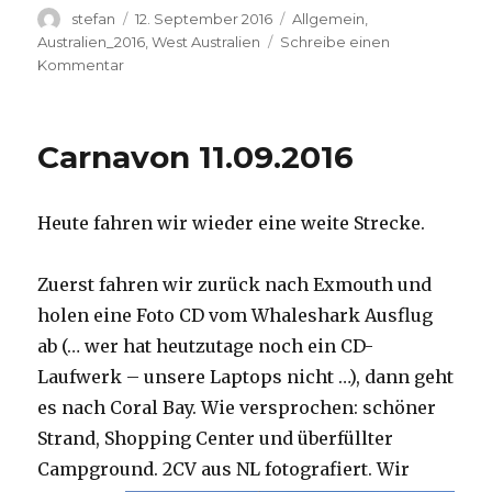
Autor
Veröffentlicht
Kategorien
stefan
12. September 2016
Allgemein
,
am
Australien_2016
,
West Australien
Schreibe einen
zu
Kommentar
Hamelin
Pool
12.09.2016
Carnavon 11.09.2016
Heute fahren wir wieder eine weite Strecke.
Zuerst fahren wir zurück nach Exmouth und
holen eine Foto CD vom Whaleshark Ausflug
ab (… wer hat heutzutage noch ein CD-
Laufwerk – unsere Laptops nicht …), dann geht
es nach Coral Bay. Wie versprochen: schöner
Strand, Shopping Center und überfüllter
Campground.
2CV aus NL fotografiert. Wir