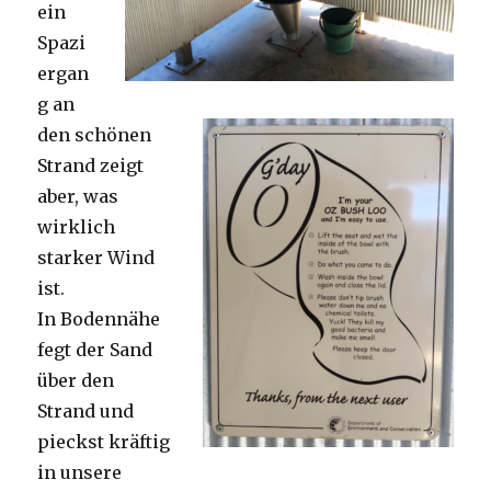
ein
Spazi
ergan
g an
den schönen
Strand zeigt
aber, was
wirklich
starker Wind
ist.
In Bodennähe
fegt der Sand
über den
Strand und
pieckst kräftig
in unsere