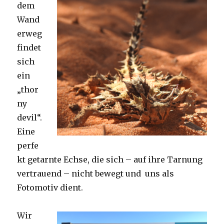
dem
Wand
erweg
findet
sich
ein
„thor
ny
devil“.
Eine
perfe
kt getarnte Echse, die sich – auf ihre Tarnung
vertrauend – nicht bewegt und uns als
Fotomotiv dient.
Wir