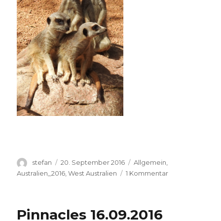
Autor
Veröffentlicht
Kategorien
stefan
20. September 2016
Allgemein
,
am
zu
Australien_2016
,
West Australien
1 Kommentar
Perth
Zoo
20.09.2016
Pinnacles 16.09.2016