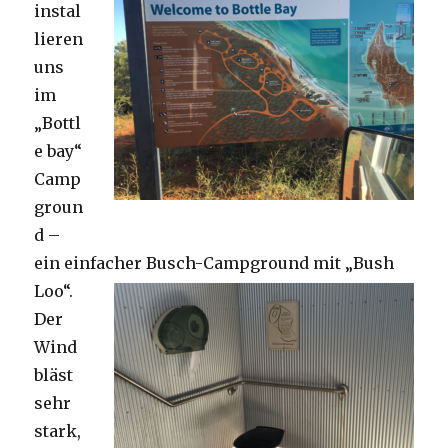
instal
lieren
uns
im
„Bottl
e bay“
Camp
groun
d –
ein einfacher Busch-Campground mit „Bush
Loo“.
Der
Wind
bläst
sehr
stark,