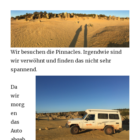
Wir besuchen die Pinnacles. Irgendwie sind
wir verwöhnt und finden das nicht sehr
spannend.
Da
wir
morg
en
das
Auto
abgeb