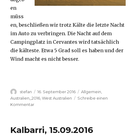
en
müss
en, beschließen wir trotz Kälte die letzte Nacht
im Auto zu verbringen. Die Nacht auf dem
Campingplatz in Cervantes wird tatsächlich
die kälteste. Etwa 5 Grad soll es haben und der
Wind macht es nicht besser.
Autor
Veröffentlicht
Kategorien
stefan
16. September 2016
Allgemein
,
am
Australien_2016
,
West Australien
Schreibe einen
zu
Kommentar
Pinnacles
16.09.2016
Kalbarri, 15.09.2016