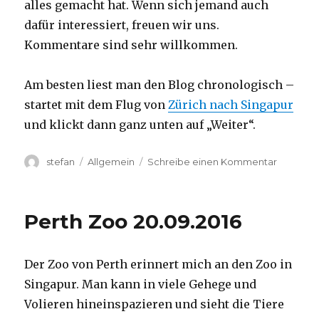
alles gemacht hat. Wenn sich jemand auch
dafür interessiert, freuen wir uns.
Kommentare sind sehr willkommen.
Am besten liest man den Blog chronologisch –
startet mit dem Flug von
Zürich nach Singapur
und klickt dann ganz unten auf „Weiter“.
Autor
Kategorien
zu
stefan
Allgemein
Schreibe einen Kommentar
Australie
2016
–
Perth Zoo 20.09.2016
von
Darwin
nach
Der Zoo von Perth erinnert mich an den Zoo in
Perth
Singapur. Man kann in viele Gehege und
Volieren hineinspazieren und sieht die Tiere