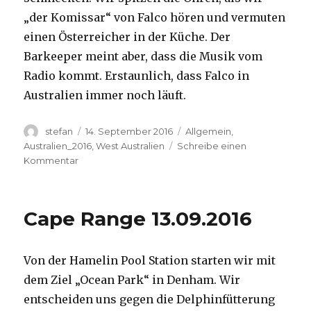
„der Komissar“ von Falco hören und vermuten
einen Österreicher in der Küche. Der
Barkeeper meint aber, dass die Musik vom
Radio kommt. Erstaunlich, dass Falco in
Australien immer noch läuft.
Autor
Veröffentlicht
Kategorien
stefan
14. September 2016
Allgemein
,
am
Australien_2016
,
West Australien
Schreibe einen
zu
Kommentar
Kalbarri
14.09.2016
Cape Range 13.09.2016
Von der Hamelin Pool Station starten wir mit
dem Ziel „Ocean Park“ in Denham. Wir
entscheiden uns gegen die Delphinfütterung