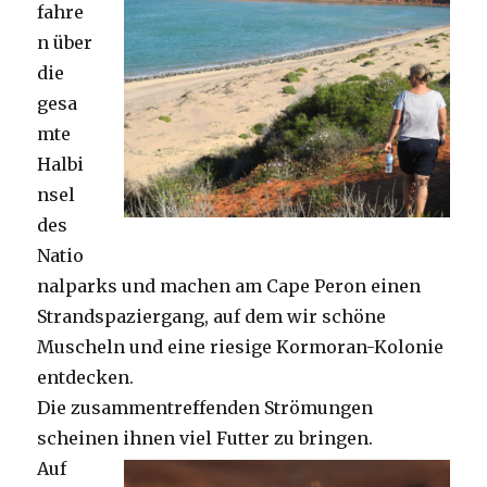
fahre
n über
die
gesa
mte
Halbi
nsel
des
Natio
nalparks und machen am Cape Peron einen
Strandspaziergang, auf dem wir schöne
Muscheln und eine riesige Kormoran-Kolonie
entdecken.
Die zusammentreffenden Strömungen
scheinen ihnen viel Futter zu bringen.
Auf