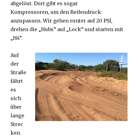
abgelöst. Dort gibt es sogar
Kompressoren, um den Reifendruck
anzupassen. Wir gehen runter auf 20 PSI,
drehen die „Hubs“ auf „Lock“ und starten mit
„H4“.
Auf
der
Straße
fährt
es
sich
über
lange
Strec
ken