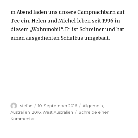
m Abend laden uns unsere Campnachbarn auf
Tee ein. Helen und Michel leben seit 1996 in
diesem „Wohnmobil“. Er ist Schreiner und hat
einen ausgedienten Schulbus umgebaut.
Autor
Veröffentlicht
Kategorien
stefan
10. September 2016
Allgemein
,
am
Australien_2016
,
West Australien
Schreibe einen
zu
Kommentar
Yardie
Creek
10.09.2016