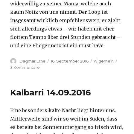
widerwillig zu seiner Mama, welche auch
kaum Notiz von uns nimmt. Der Loop ist
insgesamt wirklich empfehlenswert, er zieht
sich allerdings etwas – wir haben mit eher
flottem Tempo über drei Stunden gebraucht –
und eine Fliegennetz ist ein must have.
Autor
Veröffentlicht
Kategorien
Dagmar Erne
16. September 2016
Allgemein
am
zu
3 Kommentare
Kalbarri,
15.09.2016
Kalbarri 14.09.2016
Eine besonders kalte Nacht liegt hinter uns.
Mittlerweile sind wir so weit im Süden, dass
es bereits bei Sonnenuntergang so frisch wird,