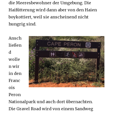
die Meeresbewohner der Umgebung. Die
Haifütterung wird dann aber von den Haien
boykottiert, weil sie anscheinend nicht
hungrig sind.
Ansch
ließen
d
wolle
n wir
in den
Franc
ois
Peron
Nationalpark und auch dort übernachten.
Die Gravel Road wird von einem Sandweg