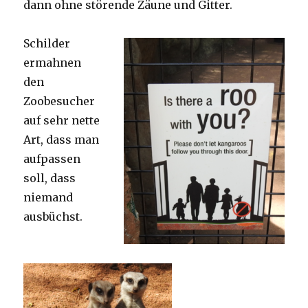
dann ohne störende Zäune und Gitter.
Schilder
ermahnen
den
Zoobesucher
auf sehr nette
Art, dass man
aufpassen
soll, dass
niemand
ausbüchst.