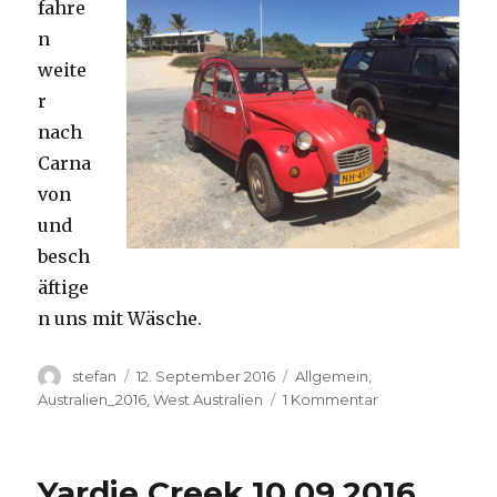
fahre
n
weite
r
nach
Carna
von
und
besch
äftige
n uns mit Wäsche.
Autor
Veröffentlicht
Kategorien
stefan
12. September 2016
Allgemein
,
am
zu
Australien_2016
,
West Australien
1 Kommentar
Carnavon
11.09.2016
Yardie Creek 10.09.2016