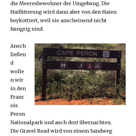
die Meeresbewohner der Umgebung. Die
Haifütterung wird dann aber von den Haien
boykottiert, weil sie anscheinend nicht
hungrig sind.
Ansch
ließen
d
wolle
n wir
in den
Franc
ois
Peron
Nationalpark und auch dort übernachten.
Die Gravel Road wird von einem Sandweg