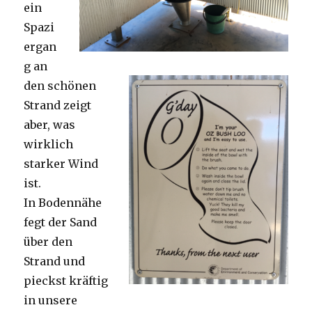
ein
Spazi
ergan
g an
den schönen
Strand zeigt
aber, was
wirklich
starker Wind
ist.
In Bodennähe
fegt der Sand
über den
Strand und
pieckst kräftig
in unsere