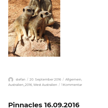
Autor
Veröffentlicht
Kategorien
stefan
20. September 2016
Allgemein
,
am
zu
Australien_2016
,
West Australien
1 Kommentar
Perth
Zoo
20.09.2016
Pinnacles 16.09.2016