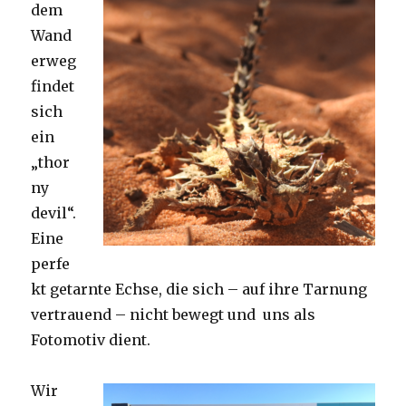
dem
Wand
erweg
findet
sich
ein
„thor
ny
devil“.
Eine
perfe
kt getarnte Echse, die sich – auf ihre Tarnung
vertrauend – nicht bewegt und uns als
Fotomotiv dient.
Wir