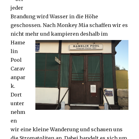
jeder
Brandung wird Wasser in die Höhe
geschossen. Nach Monkey Mia schaffen wir es
nicht mehr und kampieren deshalb im
Hame
lin
Pool
Carav
anpar
k.
Dort
unter
nehm
en
wir eine kleine Wanderung und schauen uns
die Stromatoliten an. Dabei handelt es sich um