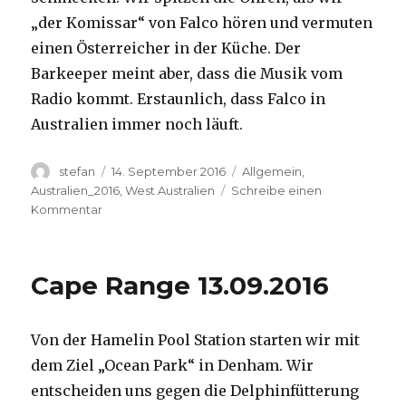
„der Komissar“ von Falco hören und vermuten
einen Österreicher in der Küche. Der
Barkeeper meint aber, dass die Musik vom
Radio kommt. Erstaunlich, dass Falco in
Australien immer noch läuft.
Autor
Veröffentlicht
Kategorien
stefan
14. September 2016
Allgemein
,
am
Australien_2016
,
West Australien
Schreibe einen
zu
Kommentar
Kalbarri
14.09.2016
Cape Range 13.09.2016
Von der Hamelin Pool Station starten wir mit
dem Ziel „Ocean Park“ in Denham. Wir
entscheiden uns gegen die Delphinfütterung