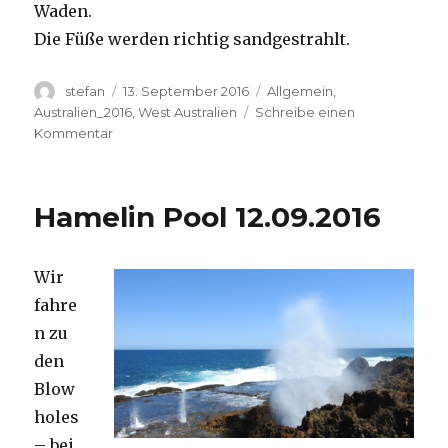
Waden.
Die Füße werden richtig sandgestrahlt.
Autor
Veröffentlicht
Kategorien
stefan
13. September 2016
Allgemein
,
am
Australien_2016
,
West Australien
Schreibe einen
zu
Kommentar
Cape
Range
13.09.2016
Hamelin Pool 12.09.2016
Wir
fahre
n zu
den
Blow
holes
– bei