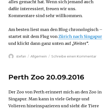
alles gemacht hat. Wenn sich jemand auch
dafür interessiert, freuen wir uns.
Kommentare sind sehr willkommen.
Am besten liest man den Blog chronologisch –
startet mit dem Flug von
Zürich nach Singapur
und klickt dann ganz unten auf „Weiter“.
Autor
Kategorien
zu
stefan
Allgemein
Schreibe einen Kommentar
Australie
2016
–
Perth Zoo 20.09.2016
von
Darwin
nach
Der Zoo von Perth erinnert mich an den Zoo in
Perth
Singapur. Man kann in viele Gehege und
Volieren hineinspazieren und sieht die Tiere