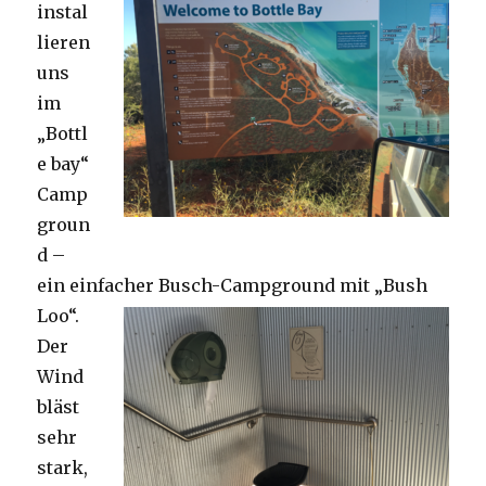
instal
lieren
uns
im
„Bottl
e bay“
Camp
groun
d –
ein einfacher Busch-Campground mit „Bush
Loo“.
Der
Wind
bläst
sehr
stark,