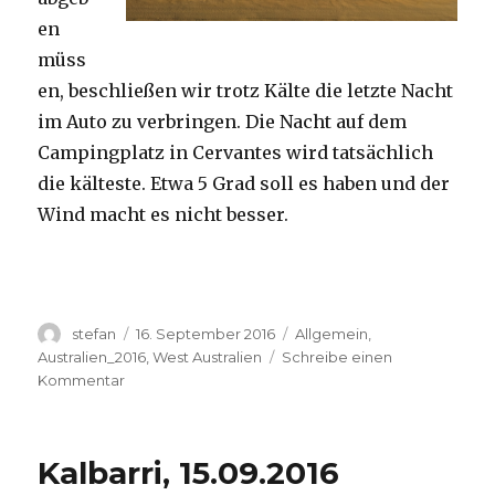
en
müss
en, beschließen wir trotz Kälte die letzte Nacht
im Auto zu verbringen. Die Nacht auf dem
Campingplatz in Cervantes wird tatsächlich
die kälteste. Etwa 5 Grad soll es haben und der
Wind macht es nicht besser.
Autor
Veröffentlicht
Kategorien
stefan
16. September 2016
Allgemein
,
am
Australien_2016
,
West Australien
Schreibe einen
zu
Kommentar
Pinnacles
16.09.2016
Kalbarri, 15.09.2016