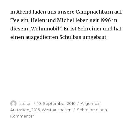
m Abend laden uns unsere Campnachbarn auf
Tee ein. Helen und Michel leben seit 1996 in
diesem „Wohnmobil“. Er ist Schreiner und hat
einen ausgedienten Schulbus umgebaut.
Autor
Veröffentlicht
Kategorien
stefan
10. September 2016
Allgemein
,
am
Australien_2016
,
West Australien
Schreibe einen
zu
Kommentar
Yardie
Creek
10.09.2016