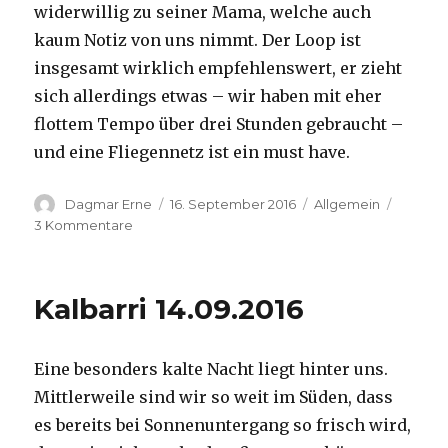
widerwillig zu seiner Mama, welche auch
kaum Notiz von uns nimmt. Der Loop ist
insgesamt wirklich empfehlenswert, er zieht
sich allerdings etwas – wir haben mit eher
flottem Tempo über drei Stunden gebraucht –
und eine Fliegennetz ist ein must have.
Autor
Veröffentlicht
Kategorien
Dagmar Erne
16. September 2016
Allgemein
am
zu
3 Kommentare
Kalbarri,
15.09.2016
Kalbarri 14.09.2016
Eine besonders kalte Nacht liegt hinter uns.
Mittlerweile sind wir so weit im Süden, dass
es bereits bei Sonnenuntergang so frisch wird,