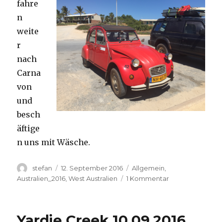
fahre
n
weite
r
nach
Carna
von
und
besch
äftige
n uns mit Wäsche.
Autor
Veröffentlicht
Kategorien
stefan
12. September 2016
Allgemein
,
am
zu
Australien_2016
,
West Australien
1 Kommentar
Carnavon
11.09.2016
Yardie Creek 10.09.2016