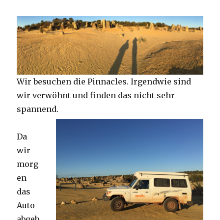
Wir besuchen die Pinnacles. Irgendwie sind
wir verwöhnt und finden das nicht sehr
spannend.
Da
wir
morg
en
das
Auto
abgeb