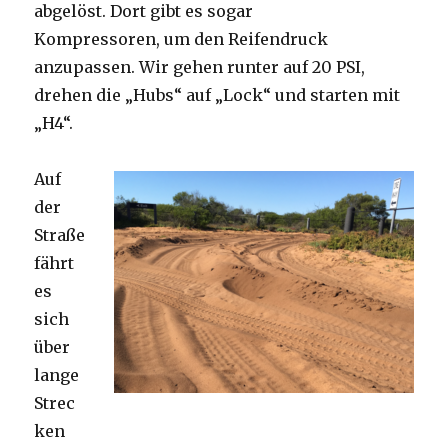
abgelöst. Dort gibt es sogar
Kompressoren, um den Reifendruck
anzupassen. Wir gehen runter auf 20 PSI,
drehen die „Hubs“ auf „Lock“ und starten mit
„H4“.
Auf
der
Straße
fährt
es
sich
über
lange
Strec
ken