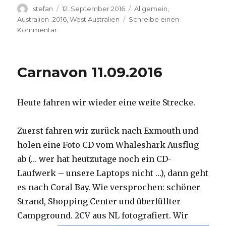
Autor
Veröffentlicht
Kategorien
stefan
12. September 2016
Allgemein
,
am
Australien_2016
,
West Australien
Schreibe einen
zu
Kommentar
Hamelin
Pool
12.09.2016
Carnavon 11.09.2016
Heute fahren wir wieder eine weite Strecke.
Zuerst fahren wir zurück nach Exmouth und
holen eine Foto CD vom Whaleshark Ausflug
ab (… wer hat heutzutage noch ein CD-
Laufwerk – unsere Laptops nicht …), dann geht
es nach Coral Bay. Wie versprochen: schöner
Strand, Shopping Center und überfüllter
Campground.
2CV aus NL fotografiert. Wir