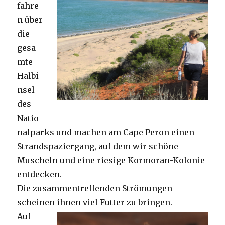
fahre
n über
die
gesa
mte
Halbi
nsel
des
Natio
nalparks und machen am Cape Peron einen
Strandspaziergang, auf dem wir schöne
Muscheln und eine riesige Kormoran-Kolonie
entdecken.
Die zusammentreffenden Strömungen
scheinen ihnen viel Futter zu bringen.
Auf