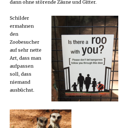
dann ohne störende Zäune und Gitter.
Schilder
ermahnen
den
Zoobesucher
auf sehr nette
Art, dass man
aufpassen
soll, dass
niemand
ausbüchst.