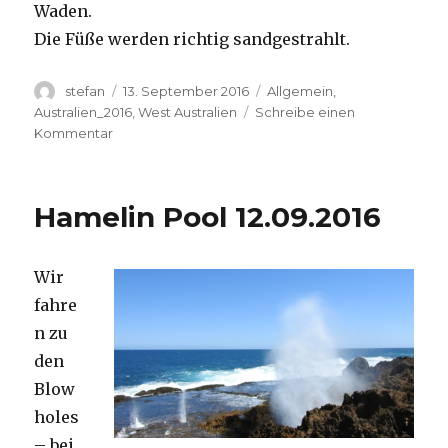
Waden.
Die Füße werden richtig sandgestrahlt.
Autor
Veröffentlicht
Kategorien
stefan
13. September 2016
Allgemein
,
am
Australien_2016
,
West Australien
Schreibe einen
zu
Kommentar
Cape
Range
13.09.2016
Hamelin Pool 12.09.2016
Wir
fahre
n zu
den
Blow
holes
– bei