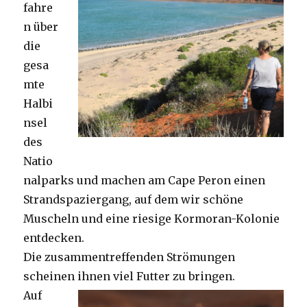
fahre
n über
die
gesa
mte
Halbi
nsel
des
Natio
nalparks und machen am Cape Peron einen
Strandspaziergang, auf dem wir schöne
Muscheln und eine riesige Kormoran-Kolonie
entdecken.
Die zusammentreffenden Strömungen
scheinen ihnen viel Futter zu bringen.
Auf