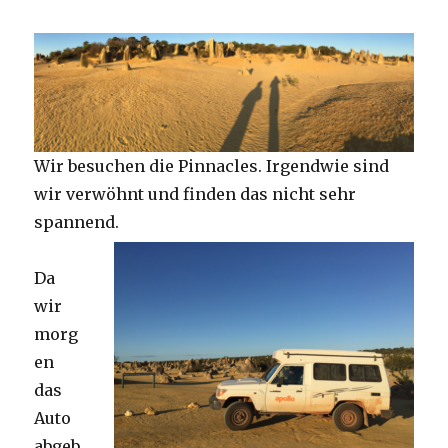
Wir besuchen die Pinnacles. Irgendwie sind
wir verwöhnt und finden das nicht sehr
spannend.
Da
wir
morg
en
das
Auto
abgeb