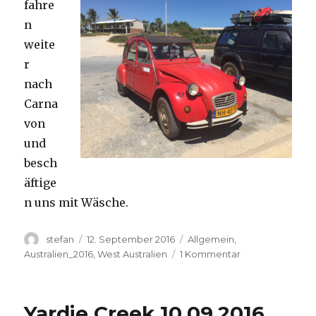
fahre
n
weite
r
nach
Carna
von
und
besch
äftige
n uns mit Wäsche.
Autor
Veröffentlicht
Kategorien
stefan
12. September 2016
Allgemein
,
am
zu
Australien_2016
,
West Australien
1 Kommentar
Carnavon
11.09.2016
Yardie Creek 10.09.2016