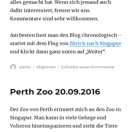
alles gemacht hat. Wenn sich jemand auch
dafür interessiert, freuen wir uns.
Kommentare sind sehr willkommen.
Am besten liest man den Blog chronologisch –
startet mit dem Flug von
Zürich nach Singapur
und klickt dann ganz unten auf „Weiter“.
Autor
Kategorien
zu
stefan
Allgemein
Schreibe einen Kommentar
Australie
2016
–
Perth Zoo 20.09.2016
von
Darwin
nach
Der Zoo von Perth erinnert mich an den Zoo in
Perth
Singapur. Man kann in viele Gehege und
Volieren hineinspazieren und sieht die Tiere