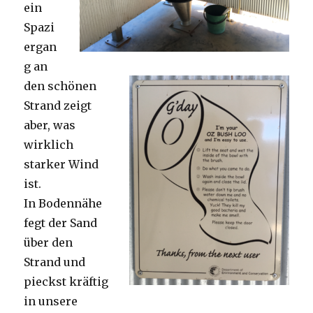
ein
Spazi
ergan
g an
den schönen
Strand zeigt
aber, was
wirklich
starker Wind
ist.
In Bodennähe
fegt der Sand
über den
Strand und
pieckst kräftig
in unsere