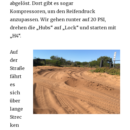
abgelöst. Dort gibt es sogar
Kompressoren, um den Reifendruck
anzupassen. Wir gehen runter auf 20 PSI,
drehen die „Hubs“ auf „Lock“ und starten mit
„H4“.
Auf
der
Straße
fährt
es
sich
über
lange
Strec
ken