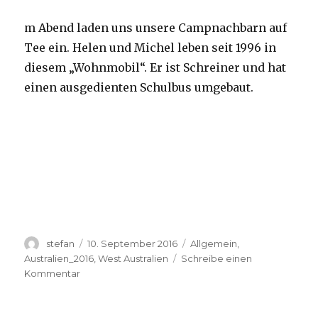
m Abend laden uns unsere Campnachbarn auf
Tee ein. Helen und Michel leben seit 1996 in
diesem „Wohnmobil“. Er ist Schreiner und hat
einen ausgedienten Schulbus umgebaut.
Autor
Veröffentlicht
Kategorien
stefan
10. September 2016
Allgemein
,
am
Australien_2016
,
West Australien
Schreibe einen
zu
Kommentar
Yardie
Creek
10.09.2016