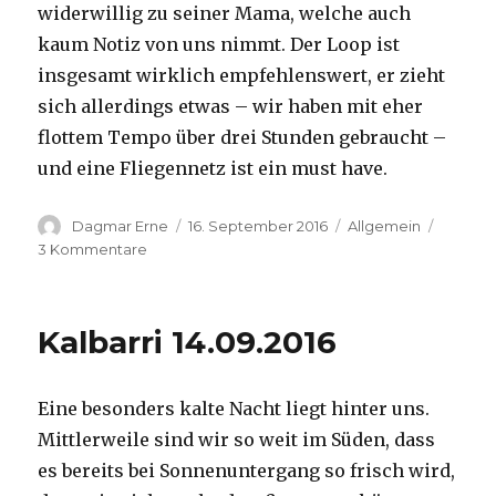
widerwillig zu seiner Mama, welche auch
kaum Notiz von uns nimmt. Der Loop ist
insgesamt wirklich empfehlenswert, er zieht
sich allerdings etwas – wir haben mit eher
flottem Tempo über drei Stunden gebraucht –
und eine Fliegennetz ist ein must have.
Autor
Veröffentlicht
Kategorien
Dagmar Erne
16. September 2016
Allgemein
am
zu
3 Kommentare
Kalbarri,
15.09.2016
Kalbarri 14.09.2016
Eine besonders kalte Nacht liegt hinter uns.
Mittlerweile sind wir so weit im Süden, dass
es bereits bei Sonnenuntergang so frisch wird,