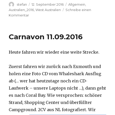
Autor
Veröffentlicht
Kategorien
stefan
12. September 2016
Allgemein
,
am
Australien_2016
,
West Australien
Schreibe einen
zu
Kommentar
Hamelin
Pool
12.09.2016
Carnavon 11.09.2016
Heute fahren wir wieder eine weite Strecke.
Zuerst fahren wir zurück nach Exmouth und
holen eine Foto CD vom Whaleshark Ausflug
ab (… wer hat heutzutage noch ein CD-
Laufwerk – unsere Laptops nicht …), dann geht
es nach Coral Bay. Wie versprochen: schöner
Strand, Shopping Center und überfüllter
Campground.
2CV aus NL fotografiert. Wir