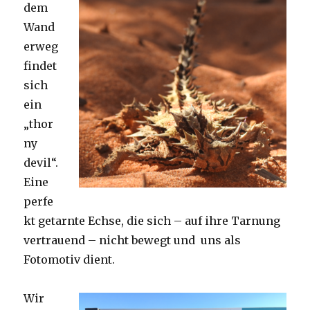
dem
Wand
erweg
findet
sich
ein
„thor
ny
devil“.
Eine
perfe
kt getarnte Echse, die sich – auf ihre Tarnung
vertrauend – nicht bewegt und uns als
Fotomotiv dient.
Wir