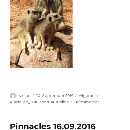
Autor
Veröffentlicht
Kategorien
stefan
20. September 2016
Allgemein
,
am
zu
Australien_2016
,
West Australien
1 Kommentar
Perth
Zoo
20.09.2016
Pinnacles 16.09.2016