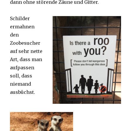
dann ohne störende Zäune und Gitter.
Schilder
ermahnen
den
Zoobesucher
auf sehr nette
Art, dass man
aufpassen
soll, dass
niemand
ausbüchst.