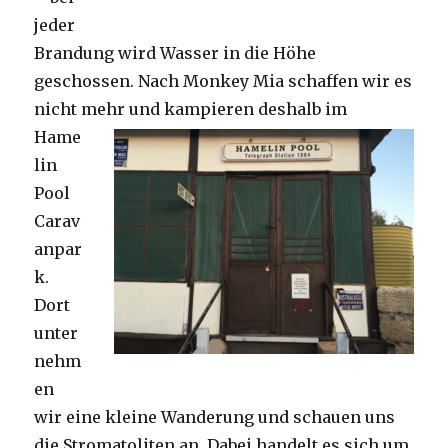
jeder
Brandung wird Wasser in die Höhe
geschossen. Nach Monkey Mia schaffen wir es
nicht mehr und kampieren deshalb im
Hame
lin
Pool
Carav
anpar
k.
Dort
unter
nehm
en
wir eine kleine Wanderung und schauen uns
die Stromatoliten an. Dabei handelt es sich um