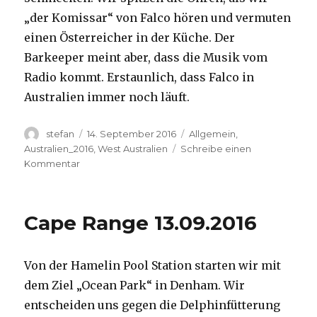
„der Komissar“ von Falco hören und vermuten
einen Österreicher in der Küche. Der
Barkeeper meint aber, dass die Musik vom
Radio kommt. Erstaunlich, dass Falco in
Australien immer noch läuft.
Autor
Veröffentlicht
Kategorien
stefan
14. September 2016
Allgemein
,
am
Australien_2016
,
West Australien
Schreibe einen
zu
Kommentar
Kalbarri
14.09.2016
Cape Range 13.09.2016
Von der Hamelin Pool Station starten wir mit
dem Ziel „Ocean Park“ in Denham. Wir
entscheiden uns gegen die Delphinfütterung