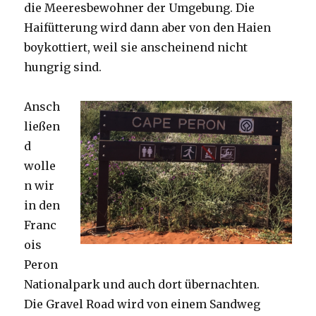
die Meeresbewohner der Umgebung. Die
Haifütterung wird dann aber von den Haien
boykottiert, weil sie anscheinend nicht
hungrig sind.
Ansch
ließen
d
wolle
n wir
in den
Franc
ois
Peron
Nationalpark und auch dort übernachten.
Die Gravel Road wird von einem Sandweg