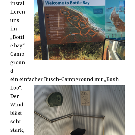
instal
lieren
uns
im
„Bottl
e bay“
Camp
groun
d –
ein einfacher Busch-Campground mit „Bush
Loo“.
Der
Wind
bläst
sehr
stark,