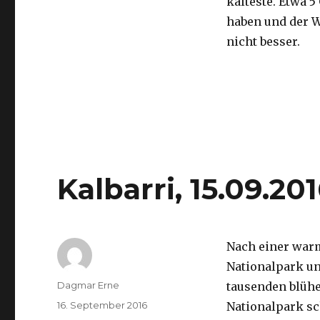
kälteste. Etwa 5
haben und der 
nicht besser.
Kalbarri, 15.09.20
Nach einer war
Nationalpark un
Autor
Dagmar Erne
tausenden blüh
Veröffentlicht
16. September 2016
Nationalpark sc
am