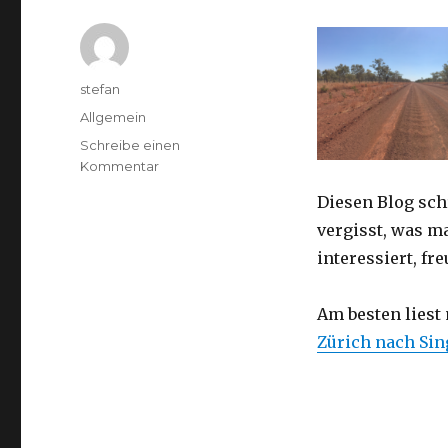
Autor
stefan
Kategorien
Allgemein
Schreibe einen
zu
Kommentar
Australien
Diesen Blog sch
2016
–
vergisst, was m
von
interessiert, f
Darwin
nach
Perth
Am besten liest
Zürich nach Si