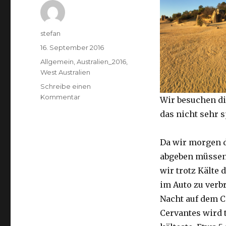
Autor
stefan
Veröffentlicht
16. September 2016
am
Kategorien
Allgemein
,
Australien_2016
,
West Australien
Schreibe einen
zu
Kommentar
Wir besuchen di
Pinnacles
das nicht sehr 
16.09.2016
Da wir morgen 
abgeben müssen
wir trotz Kälte d
im Auto zu verb
Nacht auf dem 
Cervantes wird 