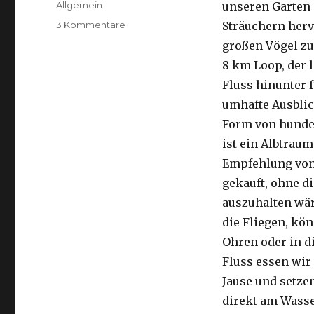
Kategorien
Allgemein
unseren Garten 
zu
3 Kommentare
Sträuchern herv
Kalbarri,
großen Vögel zu
15.09.2016
8 km Loop, der 
Fluss hinunter f
umhafte Ausblic
Form von hunder
ist ein Albtraum
Empfehlung von 
gekauft, ohne di
auszuhalten wä
die Fliegen, kön
Ohren oder in d
Fluss essen wir
Jause und setze
direkt am Wasse