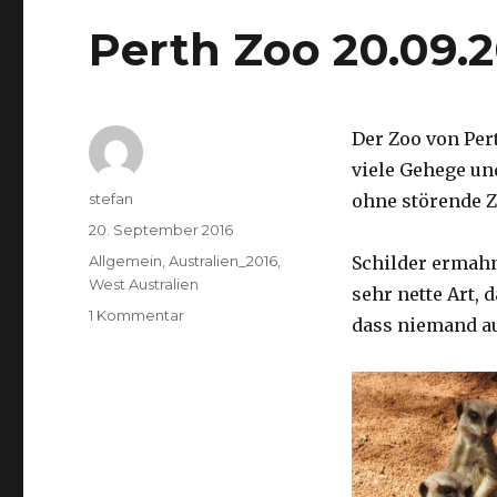
Perth Zoo 20.09.
Der Zoo von Per
viele Gehege un
Autor
stefan
ohne störende Z
Veröffentlicht
20. September 2016
am
Kategorien
Allgemein
,
Australien_2016
,
Schilder ermah
West Australien
sehr nette Art, 
zu
1 Kommentar
dass niemand a
Perth
Zoo
20.09.2016