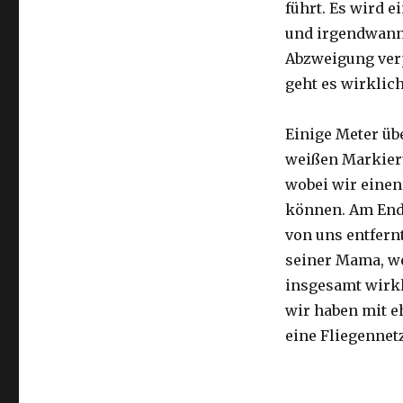
führt. Es wird e
und irgendwann 
Abzweigung ver
geht es wirklic
Einige Meter üb
weißen Markier
wobei wir eine
können. Am Ende
von uns entfernt
seiner Mama, we
insgesamt wirkl
wir haben mit e
eine Fliegennetz