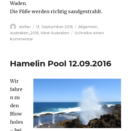
Waden.
Die Füße werden richtig sandgestrahlt.
Autor
Veröffentlicht
Kategorien
stefan
13. September 2016
Allgemein
,
am
Australien_2016
,
West Australien
Schreibe einen
zu
Kommentar
Cape
Range
13.09.2016
Hamelin Pool 12.09.2016
Wir
fahre
n zu
den
Blow
holes
– bei