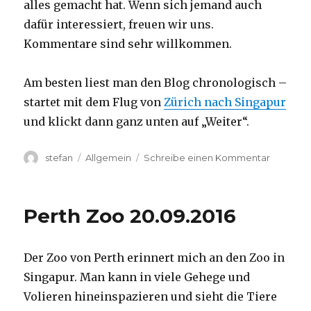
alles gemacht hat. Wenn sich jemand auch
dafür interessiert, freuen wir uns.
Kommentare sind sehr willkommen.
Am besten liest man den Blog chronologisch –
startet mit dem Flug von
Zürich nach Singapur
und klickt dann ganz unten auf „Weiter“.
Autor
Kategorien
zu
stefan
Allgemein
Schreibe einen Kommentar
Australie
2016
–
Perth Zoo 20.09.2016
von
Darwin
nach
Der Zoo von Perth erinnert mich an den Zoo in
Perth
Singapur. Man kann in viele Gehege und
Volieren hineinspazieren und sieht die Tiere