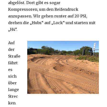
abgelöst. Dort gibt es sogar
Kompressoren, um den Reifendruck
anzupassen. Wir gehen runter auf 20 PSI,
drehen die „Hubs“ auf „Lock“ und starten mit
„H4“.
Auf
der
Straße
fährt
es
sich
über
lange
Strec
ken