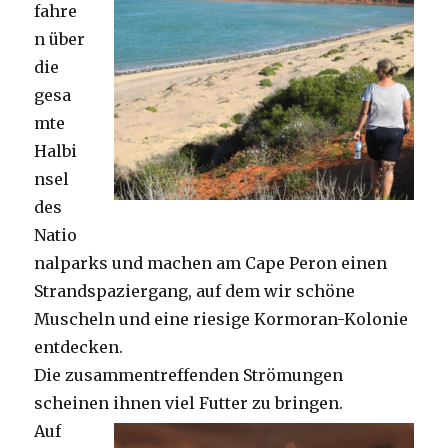
fahre
n über
die
gesa
mte
Halbi
nsel
des
Natio
nalparks und machen am Cape Peron einen
Strandspaziergang, auf dem wir schöne
Muscheln und eine riesige Kormoran-Kolonie
entdecken.
Die zusammentreffenden Strömungen
scheinen ihnen viel Futter zu bringen.
Auf