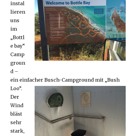
instal
lieren
uns
im
„Bottl
e bay“
Camp
groun
d –
ein einfacher Busch-Campground mit „Bush
Loo“.
Der
Wind
bläst
sehr
stark,