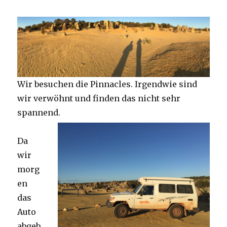
Wir besuchen die Pinnacles. Irgendwie sind
wir verwöhnt und finden das nicht sehr
spannend.
Da
wir
morg
en
das
Auto
abgeb