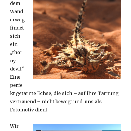
dem
Wand
erweg
findet
sich
ein
„thor
ny
devil“.
Eine
perfe
kt getarnte Echse, die sich – auf ihre Tarnung
vertrauend – nicht bewegt und uns als
Fotomotiv dient.
Wir