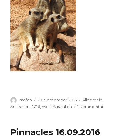
Autor
Veröffentlicht
Kategorien
stefan
20. September 2016
Allgemein
,
am
zu
Australien_2016
,
West Australien
1 Kommentar
Perth
Zoo
20.09.2016
Pinnacles 16.09.2016