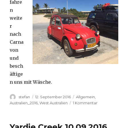
fahre
n
weite
r
nach
Carna
von
und
besch
äftige
n uns mit Wäsche.
Autor
Veröffentlicht
Kategorien
stefan
12. September 2016
Allgemein
,
am
zu
Australien_2016
,
West Australien
1 Kommentar
Carnavon
11.09.2016
Yardie Creek 10.09.2016