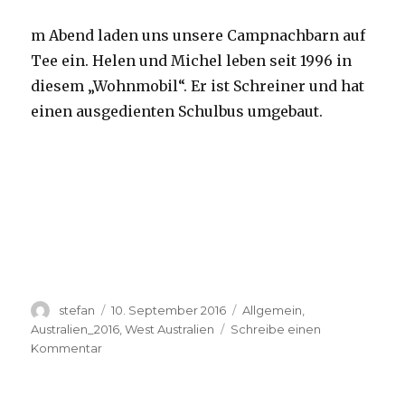
m Abend laden uns unsere Campnachbarn auf
Tee ein. Helen und Michel leben seit 1996 in
diesem „Wohnmobil“. Er ist Schreiner und hat
einen ausgedienten Schulbus umgebaut.
Autor
Veröffentlicht
Kategorien
stefan
10. September 2016
Allgemein
,
am
Australien_2016
,
West Australien
Schreibe einen
zu
Kommentar
Yardie
Creek
10.09.2016