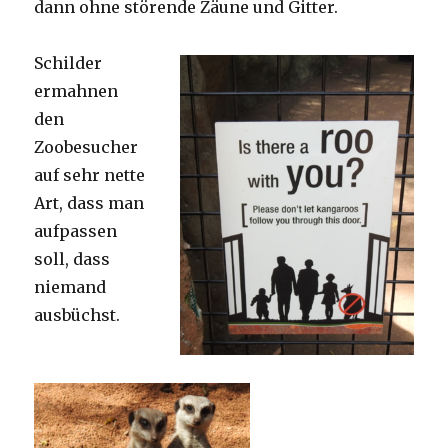
dann ohne störende Zäune und Gitter.
Schilder
ermahnen
den
Zoobesucher
auf sehr nette
Art, dass man
aufpassen
soll, dass
niemand
ausbüchst.