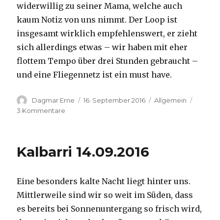
widerwillig zu seiner Mama, welche auch
kaum Notiz von uns nimmt. Der Loop ist
insgesamt wirklich empfehlenswert, er zieht
sich allerdings etwas – wir haben mit eher
flottem Tempo über drei Stunden gebraucht –
und eine Fliegennetz ist ein must have.
Autor
Veröffentlicht
Kategorien
Dagmar Erne
16. September 2016
Allgemein
am
zu
3 Kommentare
Kalbarri,
15.09.2016
Kalbarri 14.09.2016
Eine besonders kalte Nacht liegt hinter uns.
Mittlerweile sind wir so weit im Süden, dass
es bereits bei Sonnenuntergang so frisch wird,