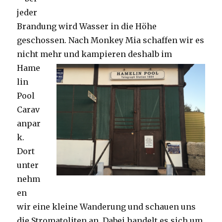
jeder
Brandung wird Wasser in die Höhe
geschossen. Nach Monkey Mia schaffen wir es
nicht mehr und kampieren deshalb im
Hame
lin
Pool
Carav
anpar
k.
Dort
unter
nehm
en
wir eine kleine Wanderung und schauen uns
die Stromatoliten an. Dabei handelt es sich um