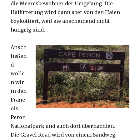
die Meeresbewohner der Umgebung. Die
Haifütterung wird dann aber von den Haien
boykottiert, weil sie anscheinend nicht
hungrig sind.
Ansch
ließen
d
wolle
n wir
in den
Franc
ois
Peron
Nationalpark und auch dort übernachten.
Die Gravel Road wird von einem Sandweg