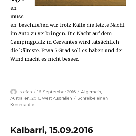
en
müss
en, beschließen wir trotz Kälte die letzte Nacht
im Auto zu verbringen. Die Nacht auf dem
Campingplatz in Cervantes wird tatsächlich
die kälteste. Etwa 5 Grad soll es haben und der
Wind macht es nicht besser.
Autor
Veröffentlicht
Kategorien
stefan
16. September 2016
Allgemein
,
am
Australien_2016
,
West Australien
Schreibe einen
zu
Kommentar
Pinnacles
16.09.2016
Kalbarri, 15.09.2016