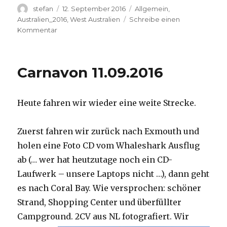
Autor
Veröffentlicht
Kategorien
stefan
12. September 2016
Allgemein
,
am
Australien_2016
,
West Australien
Schreibe einen
zu
Kommentar
Hamelin
Pool
12.09.2016
Carnavon 11.09.2016
Heute fahren wir wieder eine weite Strecke.
Zuerst fahren wir zurück nach Exmouth und
holen eine Foto CD vom Whaleshark Ausflug
ab (… wer hat heutzutage noch ein CD-
Laufwerk – unsere Laptops nicht …), dann geht
es nach Coral Bay. Wie versprochen: schöner
Strand, Shopping Center und überfüllter
Campground.
2CV aus NL fotografiert. Wir