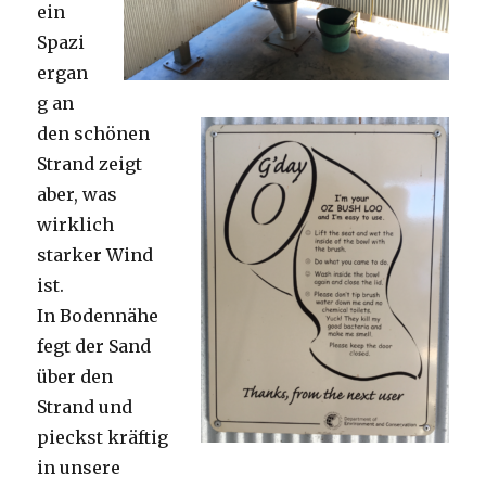
ein
Spazi
ergan
g an
den schönen
Strand zeigt
aber, was
wirklich
starker Wind
ist.
In Bodennähe
fegt der Sand
über den
Strand und
pieckst kräftig
in unsere