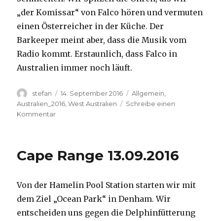
„der Komissar“ von Falco hören und vermuten
einen Österreicher in der Küche. Der
Barkeeper meint aber, dass die Musik vom
Radio kommt. Erstaunlich, dass Falco in
Australien immer noch läuft.
Autor
Veröffentlicht
Kategorien
stefan
14. September 2016
Allgemein
,
am
Australien_2016
,
West Australien
Schreibe einen
zu
Kommentar
Kalbarri
14.09.2016
Cape Range 13.09.2016
Von der Hamelin Pool Station starten wir mit
dem Ziel „Ocean Park“ in Denham. Wir
entscheiden uns gegen die Delphinfütterung