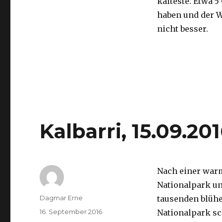
kälteste. Etwa 5
haben und der 
nicht besser.
Kalbarri, 15.09.20
Nach einer war
Nationalpark un
Autor
Dagmar Erne
tausenden blüh
Veröffentlicht
16. September 2016
Nationalpark sc
am