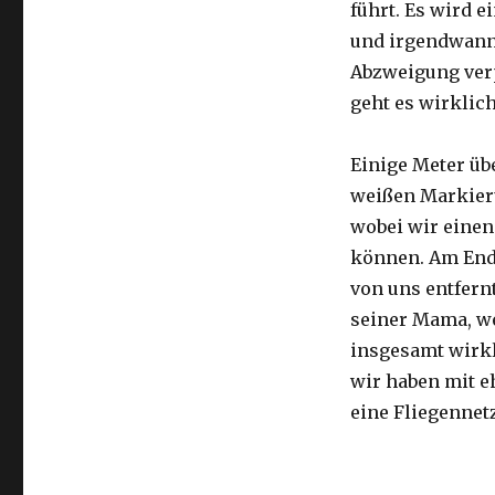
führt. Es wird e
und irgendwann 
Abzweigung ver
geht es wirklic
Einige Meter üb
weißen Markier
wobei wir eine
können. Am Ende
von uns entfernt
seiner Mama, we
insgesamt wirkl
wir haben mit e
eine Fliegennetz