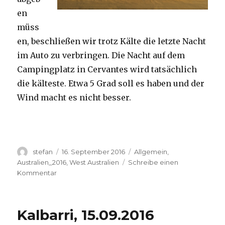
en
müss
en, beschließen wir trotz Kälte die letzte Nacht
im Auto zu verbringen. Die Nacht auf dem
Campingplatz in Cervantes wird tatsächlich
die kälteste. Etwa 5 Grad soll es haben und der
Wind macht es nicht besser.
Autor
Veröffentlicht
Kategorien
stefan
16. September 2016
Allgemein
,
am
Australien_2016
,
West Australien
Schreibe einen
zu
Kommentar
Pinnacles
16.09.2016
Kalbarri, 15.09.2016