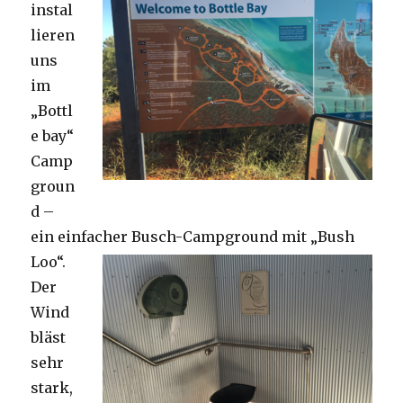
instal
lieren
uns
im
„Bottl
e bay“
Camp
groun
d –
ein einfacher Busch-Campground mit „Bush
Loo“.
Der
Wind
bläst
sehr
stark,