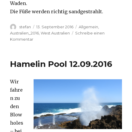
Waden.
Die Füße werden richtig sandgestrahlt.
Autor
Veröffentlicht
Kategorien
stefan
13. September 2016
Allgemein
,
am
Australien_2016
,
West Australien
Schreibe einen
zu
Kommentar
Cape
Range
13.09.2016
Hamelin Pool 12.09.2016
Wir
fahre
n zu
den
Blow
holes
– bei