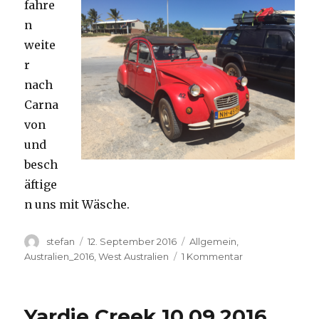
fahre
n
weite
r
nach
Carna
von
und
besch
äftige
n uns mit Wäsche.
Autor
Veröffentlicht
Kategorien
stefan
12. September 2016
Allgemein
,
am
zu
Australien_2016
,
West Australien
1 Kommentar
Carnavon
11.09.2016
Yardie Creek 10.09.2016