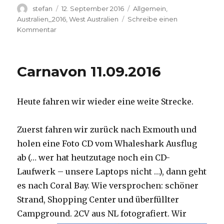
Autor
Veröffentlicht
Kategorien
stefan
12. September 2016
Allgemein
,
am
Australien_2016
,
West Australien
Schreibe einen
zu
Kommentar
Hamelin
Pool
12.09.2016
Carnavon 11.09.2016
Heute fahren wir wieder eine weite Strecke.
Zuerst fahren wir zurück nach Exmouth und
holen eine Foto CD vom Whaleshark Ausflug
ab (… wer hat heutzutage noch ein CD-
Laufwerk – unsere Laptops nicht …), dann geht
es nach Coral Bay. Wie versprochen: schöner
Strand, Shopping Center und überfüllter
Campground.
2CV aus NL fotografiert. Wir