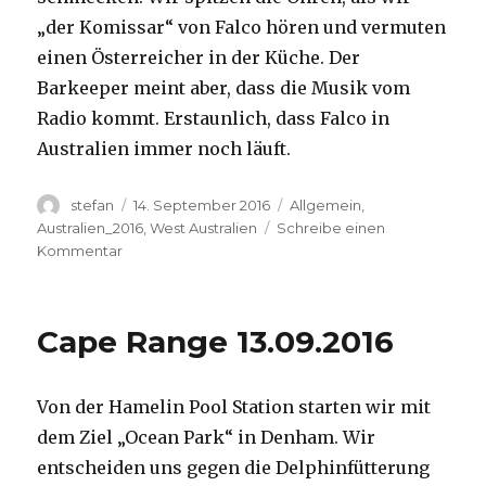
„der Komissar“ von Falco hören und vermuten
einen Österreicher in der Küche. Der
Barkeeper meint aber, dass die Musik vom
Radio kommt. Erstaunlich, dass Falco in
Australien immer noch läuft.
Autor
Veröffentlicht
Kategorien
stefan
14. September 2016
Allgemein
,
am
Australien_2016
,
West Australien
Schreibe einen
zu
Kommentar
Kalbarri
14.09.2016
Cape Range 13.09.2016
Von der Hamelin Pool Station starten wir mit
dem Ziel „Ocean Park“ in Denham. Wir
entscheiden uns gegen die Delphinfütterung