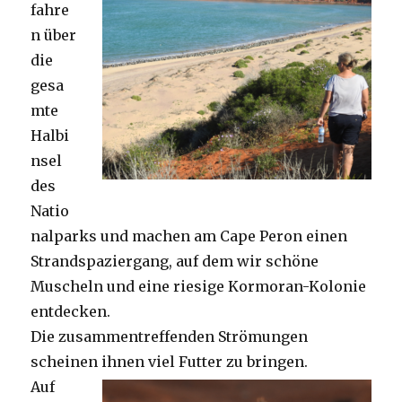
fahre
n über
die
gesa
mte
Halbi
nsel
des
Natio
nalparks und machen am Cape Peron einen
Strandspaziergang, auf dem wir schöne
Muscheln und eine riesige Kormoran-Kolonie
entdecken.
Die zusammentreffenden Strömungen
scheinen ihnen viel Futter zu bringen.
Auf