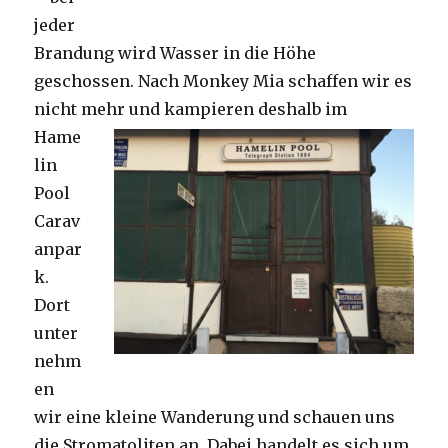
jeder
Brandung wird Wasser in die Höhe
geschossen. Nach Monkey Mia schaffen wir es
nicht mehr und kampieren deshalb im
Hame
lin
Pool
Carav
anpar
k.
Dort
unter
nehm
en
wir eine kleine Wanderung und schauen uns
die Stromatoliten an. Dabei handelt es sich um