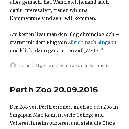
alles gemacht hat. Wenn sich jemand auch
dafür interessiert, freuen wir uns.
Kommentare sind sehr willkommen.
Am besten liest man den Blog chronologisch –
startet mit dem Flug von
Zürich nach Singapur
und klickt dann ganz unten auf „Weiter“.
Autor
Kategorien
zu
stefan
Allgemein
Schreibe einen Kommentar
Australie
2016
–
Perth Zoo 20.09.2016
von
Darwin
nach
Der Zoo von Perth erinnert mich an den Zoo in
Perth
Singapur. Man kann in viele Gehege und
Volieren hineinspazieren und sieht die Tiere