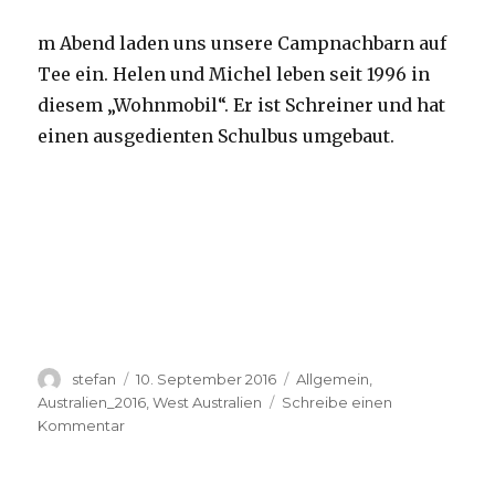
m Abend laden uns unsere Campnachbarn auf
Tee ein. Helen und Michel leben seit 1996 in
diesem „Wohnmobil“. Er ist Schreiner und hat
einen ausgedienten Schulbus umgebaut.
Autor
Veröffentlicht
Kategorien
stefan
10. September 2016
Allgemein
,
am
Australien_2016
,
West Australien
Schreibe einen
zu
Kommentar
Yardie
Creek
10.09.2016