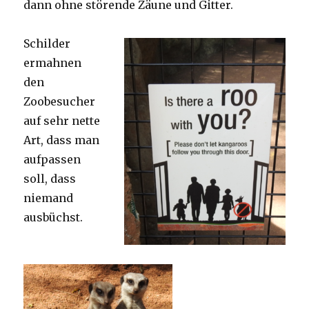
dann ohne störende Zäune und Gitter.
Schilder
ermahnen
den
Zoobesucher
auf sehr nette
Art, dass man
aufpassen
soll, dass
niemand
ausbüchst.