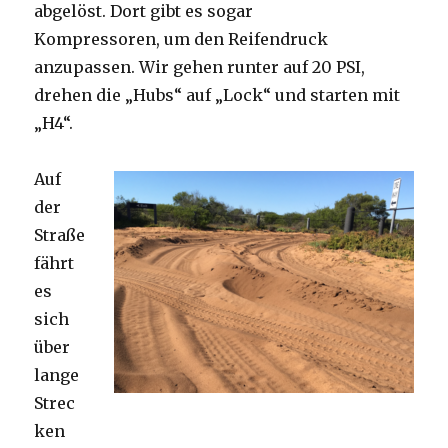
abgelöst. Dort gibt es sogar
Kompressoren, um den Reifendruck
anzupassen. Wir gehen runter auf 20 PSI,
drehen die „Hubs“ auf „Lock“ und starten mit
„H4“.
Auf
der
Straße
fährt
es
sich
über
lange
Strec
ken