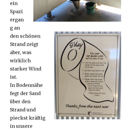
ein
Spazi
ergan
g an
den schönen
Strand zeigt
aber, was
wirklich
starker Wind
ist.
In Bodennähe
fegt der Sand
über den
Strand und
pieckst kräftig
in unsere