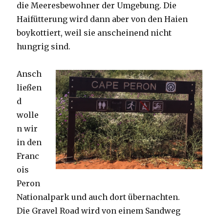
die Meeresbewohner der Umgebung. Die
Haifütterung wird dann aber von den Haien
boykottiert, weil sie anscheinend nicht
hungrig sind.
Ansch
ließen
d
wolle
n wir
in den
Franc
ois
Peron
Nationalpark und auch dort übernachten.
Die Gravel Road wird von einem Sandweg