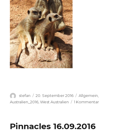
Autor
Veröffentlicht
Kategorien
stefan
20. September 2016
Allgemein
,
am
zu
Australien_2016
,
West Australien
1 Kommentar
Perth
Zoo
20.09.2016
Pinnacles 16.09.2016