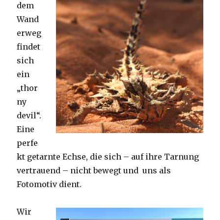
dem
Wand
erweg
findet
sich
ein
„thor
ny
devil“.
Eine
perfe
kt getarnte Echse, die sich – auf ihre Tarnung
vertrauend – nicht bewegt und uns als
Fotomotiv dient.
Wir