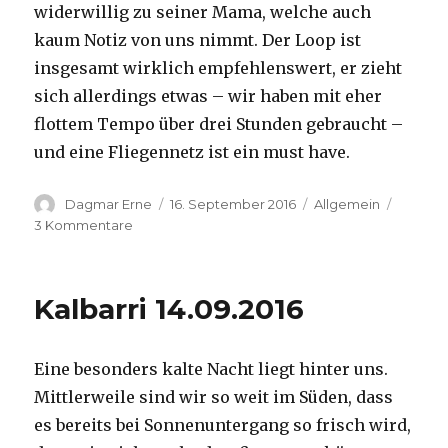
widerwillig zu seiner Mama, welche auch
kaum Notiz von uns nimmt. Der Loop ist
insgesamt wirklich empfehlenswert, er zieht
sich allerdings etwas – wir haben mit eher
flottem Tempo über drei Stunden gebraucht –
und eine Fliegennetz ist ein must have.
Autor
Veröffentlicht
Kategorien
Dagmar Erne
16. September 2016
Allgemein
am
zu
3 Kommentare
Kalbarri,
15.09.2016
Kalbarri 14.09.2016
Eine besonders kalte Nacht liegt hinter uns.
Mittlerweile sind wir so weit im Süden, dass
es bereits bei Sonnenuntergang so frisch wird,