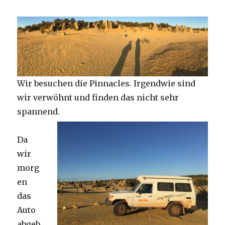
Wir besuchen die Pinnacles. Irgendwie sind
wir verwöhnt und finden das nicht sehr
spannend.
Da
wir
morg
en
das
Auto
abgeb