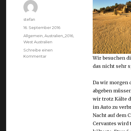
Autor
stefan
Veröffentlicht
16. September 2016
am
Kategorien
Allgemein
,
Australien_2016
,
West Australien
Schreibe einen
zu
Kommentar
Wir besuchen di
Pinnacles
das nicht sehr 
16.09.2016
Da wir morgen 
abgeben müssen
wir trotz Kälte d
im Auto zu verb
Nacht auf dem 
Cervantes wird 