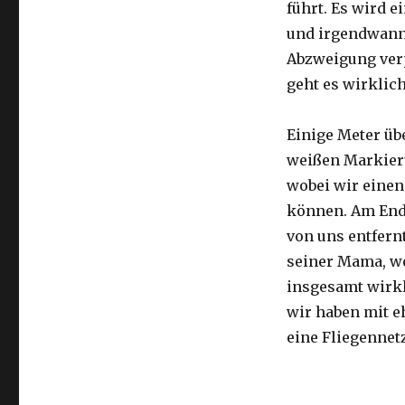
führt. Es wird e
und irgendwann 
Abzweigung ver
geht es wirklic
Einige Meter üb
weißen Markier
wobei wir eine
können. Am Ende
von uns entfernt
seiner Mama, we
insgesamt wirkl
wir haben mit e
eine Fliegennetz