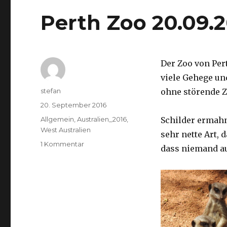
Perth Zoo 20.09.
Der Zoo von Per
viele Gehege un
Autor
stefan
ohne störende Z
Veröffentlicht
20. September 2016
am
Kategorien
Allgemein
,
Australien_2016
,
Schilder ermah
West Australien
sehr nette Art, 
zu
1 Kommentar
dass niemand a
Perth
Zoo
20.09.2016