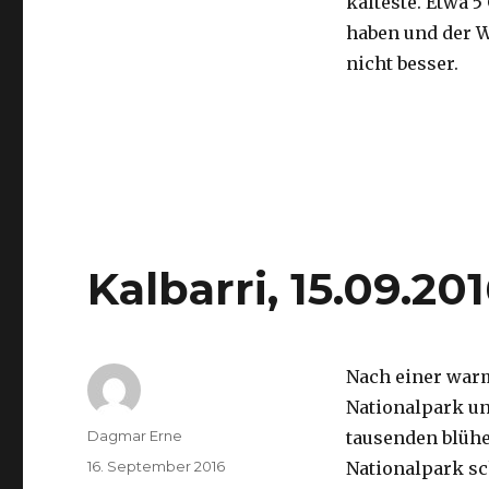
kälteste. Etwa 5
haben und der 
nicht besser.
Kalbarri, 15.09.20
Nach einer war
Nationalpark un
Autor
Dagmar Erne
tausenden blüh
Veröffentlicht
16. September 2016
Nationalpark sc
am