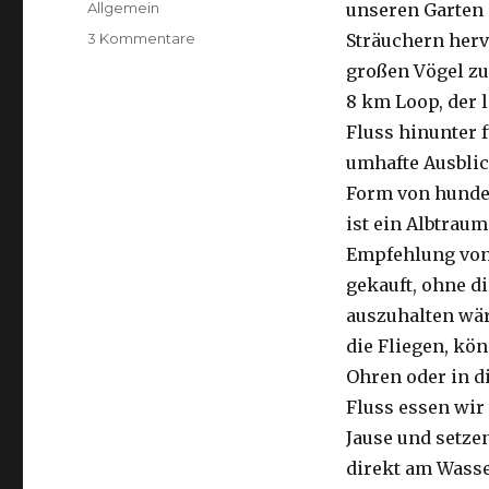
Kategorien
Allgemein
unseren Garten 
zu
3 Kommentare
Sträuchern herv
Kalbarri,
großen Vögel zu
15.09.2016
8 km Loop, der 
Fluss hinunter f
umhafte Ausblic
Form von hunder
ist ein Albtraum
Empfehlung von 
gekauft, ohne di
auszuhalten wä
die Fliegen, kön
Ohren oder in d
Fluss essen wir
Jause und setze
direkt am Wasse