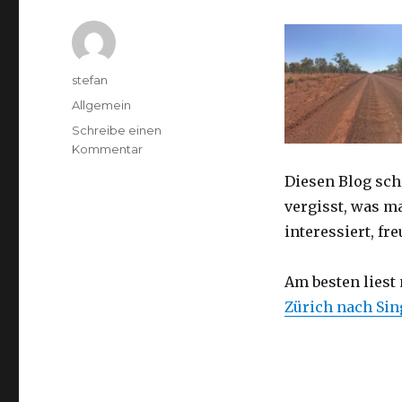
Autor
stefan
Kategorien
Allgemein
Schreibe einen
zu
Kommentar
Australien
Diesen Blog sch
2016
–
vergisst, was m
von
interessiert, f
Darwin
nach
Perth
Am besten liest
Zürich nach Si