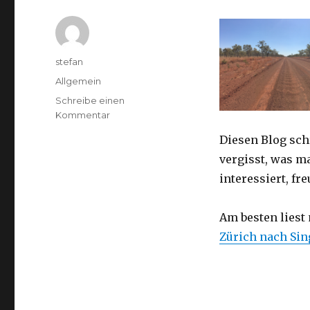
Autor
stefan
Kategorien
Allgemein
Schreibe einen
zu
Kommentar
Australien
Diesen Blog sch
2016
–
vergisst, was m
von
interessiert, f
Darwin
nach
Perth
Am besten liest
Zürich nach Si