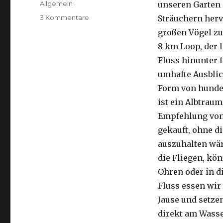
Kategorien
Allgemein
unseren Garten 
zu
3 Kommentare
Sträuchern herv
Kalbarri,
großen Vögel zu
15.09.2016
8 km Loop, der 
Fluss hinunter f
umhafte Ausblic
Form von hunder
ist ein Albtraum
Empfehlung von 
gekauft, ohne di
auszuhalten wä
die Fliegen, kön
Ohren oder in d
Fluss essen wir
Jause und setze
direkt am Wasse