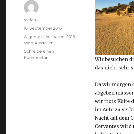
Autor
stefan
Veröffentlicht
16. September 2016
am
Kategorien
Allgemein
,
Australien_2016
,
West Australien
Schreibe einen
zu
Kommentar
Wir besuchen di
Pinnacles
das nicht sehr 
16.09.2016
Da wir morgen 
abgeben müssen
wir trotz Kälte d
im Auto zu verb
Nacht auf dem 
Cervantes wird 