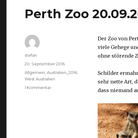
Perth Zoo 20.09.
Der Zoo von Per
viele Gehege un
Autor
stefan
ohne störende Z
Veröffentlicht
20. September 2016
am
Kategorien
Allgemein
,
Australien_2016
,
Schilder ermah
West Australien
sehr nette Art, 
zu
1 Kommentar
dass niemand a
Perth
Zoo
20.09.2016