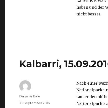
kälteste. Etwa 5
haben und der 
nicht besser.
Kalbarri, 15.09.20
Nach einer war
Nationalpark un
Autor
Dagmar Erne
tausenden blüh
Veröffentlicht
16. September 2016
Nationalpark sc
am