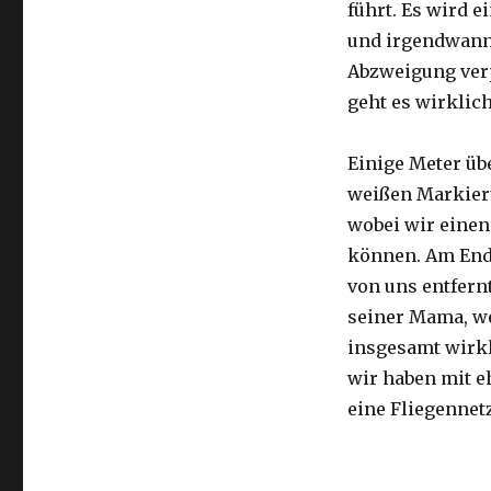
führt. Es wird e
und irgendwann 
Abzweigung ver
geht es wirklic
Einige Meter üb
weißen Markier
wobei wir eine
können. Am Ende
von uns entfernt
seiner Mama, we
insgesamt wirkl
wir haben mit e
eine Fliegennetz