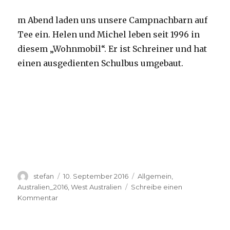
m Abend laden uns unsere Campnachbarn auf
Tee ein. Helen und Michel leben seit 1996 in
diesem „Wohnmobil“. Er ist Schreiner und hat
einen ausgedienten Schulbus umgebaut.
Autor
Veröffentlicht
Kategorien
stefan
10. September 2016
Allgemein
,
am
Australien_2016
,
West Australien
Schreibe einen
zu
Kommentar
Yardie
Creek
10.09.2016