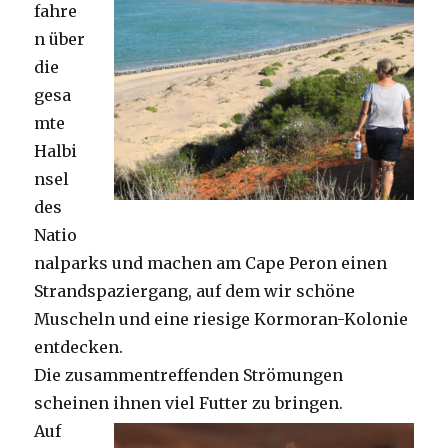
fahre
n über
die
gesa
mte
Halbi
nsel
des
Natio
nalparks und machen am Cape Peron einen
Strandspaziergang, auf dem wir schöne
Muscheln und eine riesige Kormoran-Kolonie
entdecken.
Die zusammentreffenden Strömungen
scheinen ihnen viel Futter zu bringen.
Auf