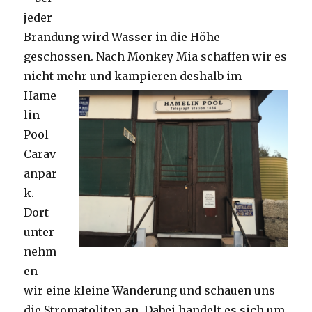
jeder
Brandung wird Wasser in die Höhe
geschossen. Nach Monkey Mia schaffen wir es
nicht mehr und kampieren deshalb im
Hame
lin
Pool
Carav
anpar
k.
Dort
unter
nehm
en
wir eine kleine Wanderung und schauen uns
die Stromatoliten an. Dabei handelt es sich um