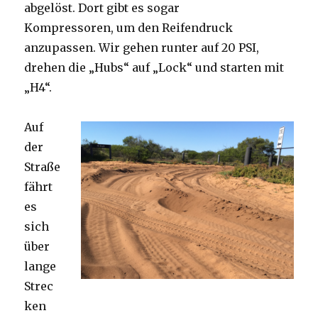
abgelöst. Dort gibt es sogar
Kompressoren, um den Reifendruck
anzupassen. Wir gehen runter auf 20 PSI,
drehen die „Hubs“ auf „Lock“ und starten mit
„H4“.
Auf
der
Straße
fährt
es
sich
über
lange
Strec
ken