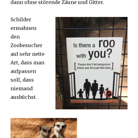
dann ohne störende Zäune und Gitter.
Schilder
ermahnen
den
Zoobesucher
auf sehr nette
Art, dass man
aufpassen
soll, dass
niemand
ausbüchst.