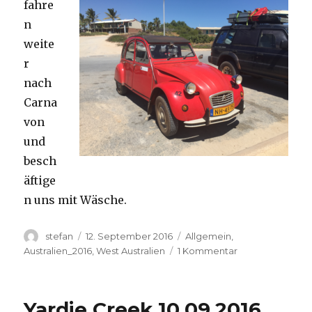
fahre
n
weite
r
nach
Carna
von
und
besch
äftige
n uns mit Wäsche.
Autor
Veröffentlicht
Kategorien
stefan
12. September 2016
Allgemein
,
am
zu
Australien_2016
,
West Australien
1 Kommentar
Carnavon
11.09.2016
Yardie Creek 10.09.2016