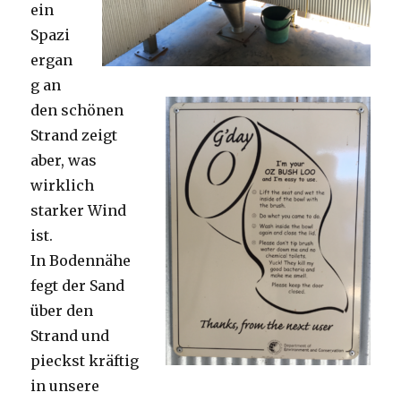
ein
Spazi
ergan
g an
den schönen
Strand zeigt
aber, was
wirklich
starker Wind
ist.
In Bodennähe
fegt der Sand
über den
Strand und
pieckst kräftig
in unsere