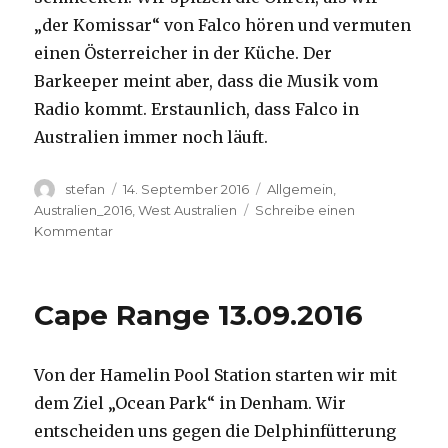
„der Komissar“ von Falco hören und vermuten
einen Österreicher in der Küche. Der
Barkeeper meint aber, dass die Musik vom
Radio kommt. Erstaunlich, dass Falco in
Australien immer noch läuft.
Autor
Veröffentlicht
Kategorien
stefan
14. September 2016
Allgemein
,
am
Australien_2016
,
West Australien
Schreibe einen
zu
Kommentar
Kalbarri
14.09.2016
Cape Range 13.09.2016
Von der Hamelin Pool Station starten wir mit
dem Ziel „Ocean Park“ in Denham. Wir
entscheiden uns gegen die Delphinfütterung