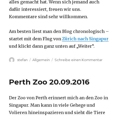
alles gemacht hat. Wenn sich jemand auch
dafür interessiert, freuen wir uns.
Kommentare sind sehr willkommen.
Am besten liest man den Blog chronologisch –
startet mit dem Flug von
Zürich nach Singapur
und klickt dann ganz unten auf „Weiter“.
Autor
Kategorien
zu
stefan
Allgemein
Schreibe einen Kommentar
Australie
2016
–
Perth Zoo 20.09.2016
von
Darwin
nach
Der Zoo von Perth erinnert mich an den Zoo in
Perth
Singapur. Man kann in viele Gehege und
Volieren hineinspazieren und sieht die Tiere