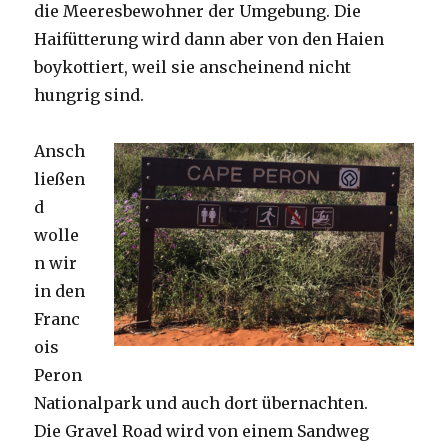
die Meeresbewohner der Umgebung. Die
Haifütterung wird dann aber von den Haien
boykottiert, weil sie anscheinend nicht
hungrig sind.
Ansch
ließen
d
wolle
n wir
in den
Franc
ois
Peron
Nationalpark und auch dort übernachten.
Die Gravel Road wird von einem Sandweg