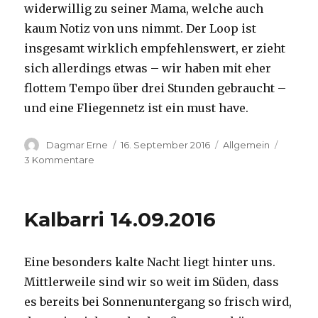
widerwillig zu seiner Mama, welche auch
kaum Notiz von uns nimmt. Der Loop ist
insgesamt wirklich empfehlenswert, er zieht
sich allerdings etwas – wir haben mit eher
flottem Tempo über drei Stunden gebraucht –
und eine Fliegennetz ist ein must have.
Autor
Veröffentlicht
Kategorien
Dagmar Erne
16. September 2016
Allgemein
am
zu
3 Kommentare
Kalbarri,
15.09.2016
Kalbarri 14.09.2016
Eine besonders kalte Nacht liegt hinter uns.
Mittlerweile sind wir so weit im Süden, dass
es bereits bei Sonnenuntergang so frisch wird,