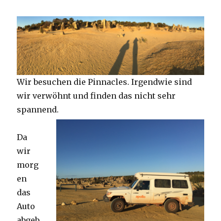
Wir besuchen die Pinnacles. Irgendwie sind
wir verwöhnt und finden das nicht sehr
spannend.
Da
wir
morg
en
das
Auto
abgeb