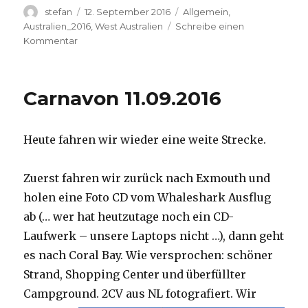
Autor
Veröffentlicht
Kategorien
stefan
12. September 2016
Allgemein
,
am
Australien_2016
,
West Australien
Schreibe einen
zu
Kommentar
Hamelin
Pool
12.09.2016
Carnavon 11.09.2016
Heute fahren wir wieder eine weite Strecke.
Zuerst fahren wir zurück nach Exmouth und
holen eine Foto CD vom Whaleshark Ausflug
ab (… wer hat heutzutage noch ein CD-
Laufwerk – unsere Laptops nicht …), dann geht
es nach Coral Bay. Wie versprochen: schöner
Strand, Shopping Center und überfüllter
Campground.
2CV aus NL fotografiert. Wir