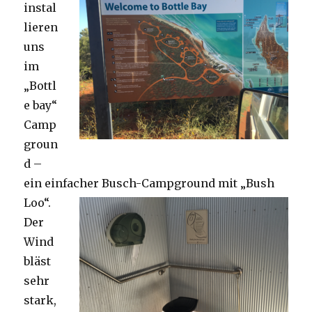
instal
lieren
uns
im
„Bottl
e bay“
Camp
groun
d –
ein einfacher Busch-Campground mit „Bush
Loo“.
Der
Wind
bläst
sehr
stark,