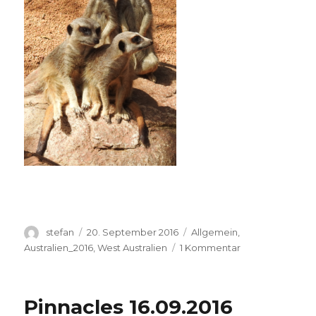
Autor
Veröffentlicht
Kategorien
stefan
20. September 2016
Allgemein
,
am
zu
Australien_2016
,
West Australien
1 Kommentar
Perth
Zoo
20.09.2016
Pinnacles 16.09.2016