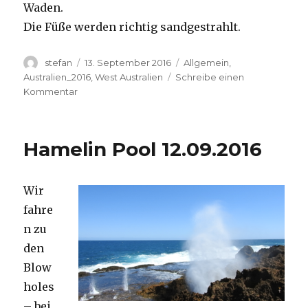
Waden.
Die Füße werden richtig sandgestrahlt.
Autor
Veröffentlicht
Kategorien
stefan
13. September 2016
Allgemein
,
am
Australien_2016
,
West Australien
Schreibe einen
zu
Kommentar
Cape
Range
13.09.2016
Hamelin Pool 12.09.2016
Wir
fahre
n zu
den
Blow
holes
– bei