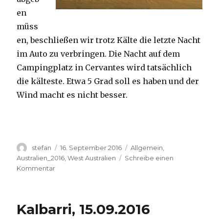
en
müss
en, beschließen wir trotz Kälte die letzte Nacht
im Auto zu verbringen. Die Nacht auf dem
Campingplatz in Cervantes wird tatsächlich
die kälteste. Etwa 5 Grad soll es haben und der
Wind macht es nicht besser.
Autor
Veröffentlicht
Kategorien
stefan
16. September 2016
Allgemein
,
am
Australien_2016
,
West Australien
Schreibe einen
zu
Kommentar
Pinnacles
16.09.2016
Kalbarri, 15.09.2016