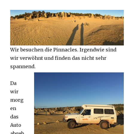
Wir besuchen die Pinnacles. Irgendwie sind
wir verwöhnt und finden das nicht sehr
spannend.
Da
wir
morg
en
das
Auto
abgeb