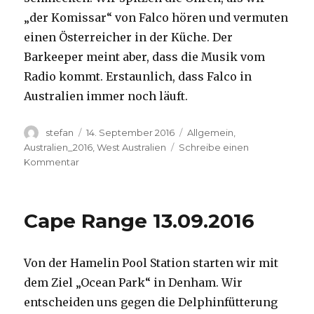
„der Komissar“ von Falco hören und vermuten
einen Österreicher in der Küche. Der
Barkeeper meint aber, dass die Musik vom
Radio kommt. Erstaunlich, dass Falco in
Australien immer noch läuft.
Autor
Veröffentlicht
Kategorien
stefan
14. September 2016
Allgemein
,
am
Australien_2016
,
West Australien
Schreibe einen
zu
Kommentar
Kalbarri
14.09.2016
Cape Range 13.09.2016
Von der Hamelin Pool Station starten wir mit
dem Ziel „Ocean Park“ in Denham. Wir
entscheiden uns gegen die Delphinfütterung