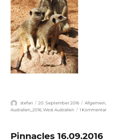
Autor
Veröffentlicht
Kategorien
stefan
20. September 2016
Allgemein
,
am
zu
Australien_2016
,
West Australien
1 Kommentar
Perth
Zoo
20.09.2016
Pinnacles 16.09.2016