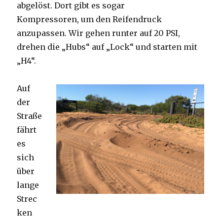
abgelöst. Dort gibt es sogar
Kompressoren, um den Reifendruck
anzupassen. Wir gehen runter auf 20 PSI,
drehen die „Hubs“ auf „Lock“ und starten mit
„H4“.
Auf
der
Straße
fährt
es
sich
über
lange
Strec
ken