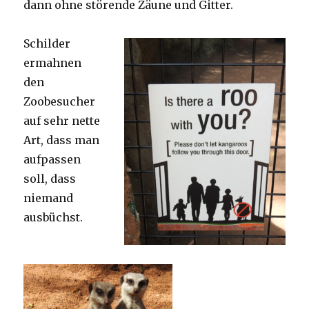
dann ohne störende Zäune und Gitter.
Schilder
ermahnen
den
Zoobesucher
auf sehr nette
Art, dass man
aufpassen
soll, dass
niemand
ausbüchst.