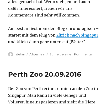
alles gemacht hat. Wenn sich jemand auch
dafür interessiert, freuen wir uns.
Kommentare sind sehr willkommen.
Am besten liest man den Blog chronologisch –
startet mit dem Flug von
Zürich nach Singapur
und klickt dann ganz unten auf „Weiter“.
Autor
Kategorien
zu
stefan
Allgemein
Schreibe einen Kommentar
Australie
2016
–
Perth Zoo 20.09.2016
von
Darwin
nach
Der Zoo von Perth erinnert mich an den Zoo in
Perth
Singapur. Man kann in viele Gehege und
Volieren hineinspazieren und sieht die Tiere