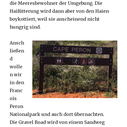
die Meeresbewohner der Umgebung. Die
Haifütterung wird dann aber von den Haien
boykottiert, weil sie anscheinend nicht
hungrig sind.
Ansch
ließen
d
wolle
n wir
in den
Franc
ois
Peron
Nationalpark und auch dort übernachten.
Die Gravel Road wird von einem Sandweg