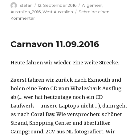
Autor
Veröffentlicht
Kategorien
stefan
12. September 2016
Allgemein
,
am
Australien_2016
,
West Australien
Schreibe einen
zu
Kommentar
Hamelin
Pool
12.09.2016
Carnavon 11.09.2016
Heute fahren wir wieder eine weite Strecke.
Zuerst fahren wir zurück nach Exmouth und
holen eine Foto CD vom Whaleshark Ausflug
ab (… wer hat heutzutage noch ein CD-
Laufwerk – unsere Laptops nicht …), dann geht
es nach Coral Bay. Wie versprochen: schöner
Strand, Shopping Center und überfüllter
Campground.
2CV aus NL fotografiert. Wir