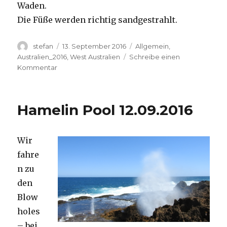
Waden.
Die Füße werden richtig sandgestrahlt.
Autor
Veröffentlicht
Kategorien
stefan
13. September 2016
Allgemein
,
am
Australien_2016
,
West Australien
Schreibe einen
zu
Kommentar
Cape
Range
13.09.2016
Hamelin Pool 12.09.2016
Wir
fahre
n zu
den
Blow
holes
– bei