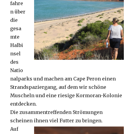
fahre
n über
die
gesa
mte
Halbi
nsel
des
Natio
nalparks und machen am Cape Peron einen
Strandspaziergang, auf dem wir schöne
Muscheln und eine riesige Kormoran-Kolonie
entdecken.
Die zusammentreffenden Strömungen
scheinen ihnen viel Futter zu bringen.
Auf