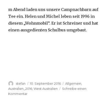
m Abend laden uns unsere Campnachbarn auf
Tee ein. Helen und Michel leben seit 1996 in
diesem „Wohnmobil“. Er ist Schreiner und hat
einen ausgedienten Schulbus umgebaut.
Autor
Veröffentlicht
Kategorien
stefan
10. September 2016
Allgemein
,
am
Australien_2016
,
West Australien
Schreibe einen
zu
Kommentar
Yardie
Creek
10.09.2016