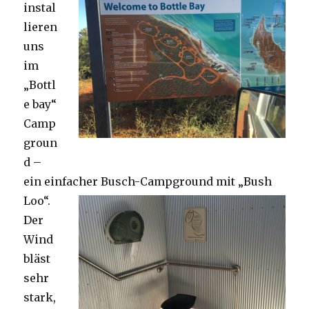
instal
lieren
uns
im
„Bottl
e bay“
Camp
groun
d –
ein einfacher Busch-Campground mit „Bush
Loo“.
Der
Wind
bläst
sehr
stark,