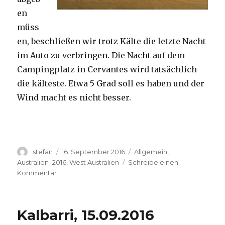
en
müss
en, beschließen wir trotz Kälte die letzte Nacht
im Auto zu verbringen. Die Nacht auf dem
Campingplatz in Cervantes wird tatsächlich
die kälteste. Etwa 5 Grad soll es haben und der
Wind macht es nicht besser.
Autor
Veröffentlicht
Kategorien
stefan
16. September 2016
Allgemein
,
am
Australien_2016
,
West Australien
Schreibe einen
zu
Kommentar
Pinnacles
16.09.2016
Kalbarri, 15.09.2016