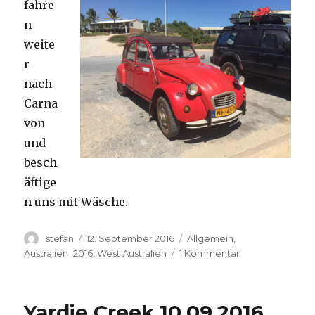
fahre
n
weite
r
nach
Carna
von
und
besch
äftige
n uns mit Wäsche.
Autor
Veröffentlicht
Kategorien
stefan
12. September 2016
Allgemein
,
am
zu
Australien_2016
,
West Australien
1 Kommentar
Carnavon
11.09.2016
Yardie Creek 10.09.2016