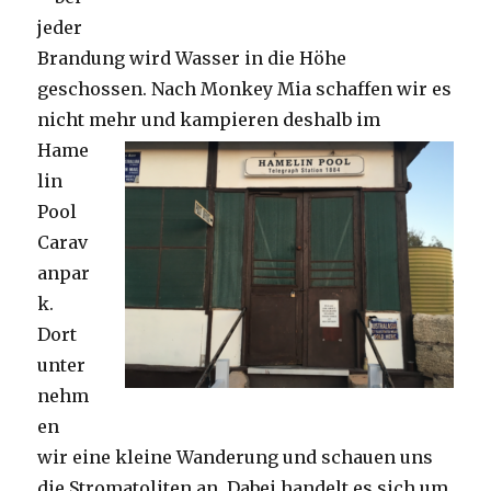
jeder
Brandung wird Wasser in die Höhe
geschossen. Nach Monkey Mia schaffen wir es
nicht mehr und kampieren deshalb im
Hame
lin
Pool
Carav
anpar
k.
Dort
unter
nehm
en
wir eine kleine Wanderung und schauen uns
die Stromatoliten an. Dabei handelt es sich um