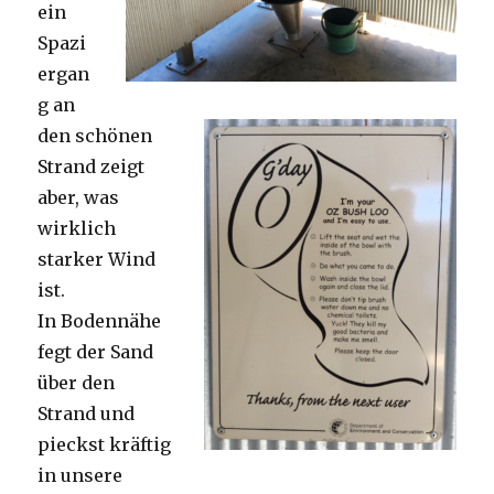
ein
Spazi
ergan
g an
den schönen
Strand zeigt
aber, was
wirklich
starker Wind
ist.
In Bodennähe
fegt der Sand
über den
Strand und
pieckst kräftig
in unsere