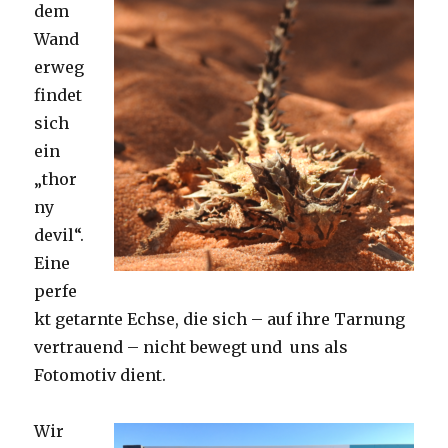
dem
Wand
erweg
findet
sich
ein
„thor
ny
devil“.
Eine
perfe
kt getarnte Echse, die sich – auf ihre Tarnung
vertrauend – nicht bewegt und uns als
Fotomotiv dient.
Wir