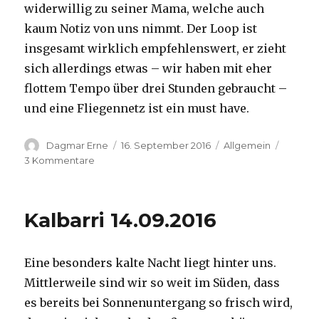
widerwillig zu seiner Mama, welche auch
kaum Notiz von uns nimmt. Der Loop ist
insgesamt wirklich empfehlenswert, er zieht
sich allerdings etwas – wir haben mit eher
flottem Tempo über drei Stunden gebraucht –
und eine Fliegennetz ist ein must have.
Autor
Veröffentlicht
Kategorien
Dagmar Erne
16. September 2016
Allgemein
am
zu
3 Kommentare
Kalbarri,
15.09.2016
Kalbarri 14.09.2016
Eine besonders kalte Nacht liegt hinter uns.
Mittlerweile sind wir so weit im Süden, dass
es bereits bei Sonnenuntergang so frisch wird,