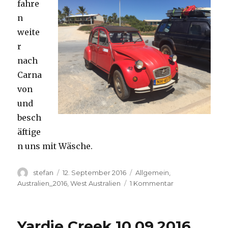
fahre
n
weite
r
nach
Carna
von
und
besch
äftige
n uns mit Wäsche.
Autor
Veröffentlicht
Kategorien
stefan
12. September 2016
Allgemein
,
am
zu
Australien_2016
,
West Australien
1 Kommentar
Carnavon
11.09.2016
Yardie Creek 10.09.2016