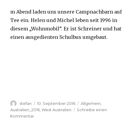
m Abend laden uns unsere Campnachbarn auf
Tee ein. Helen und Michel leben seit 1996 in
diesem „Wohnmobil“. Er ist Schreiner und hat
einen ausgedienten Schulbus umgebaut.
Autor
Veröffentlicht
Kategorien
stefan
10. September 2016
Allgemein
,
am
Australien_2016
,
West Australien
Schreibe einen
zu
Kommentar
Yardie
Creek
10.09.2016