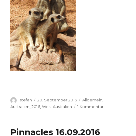
Autor
Veröffentlicht
Kategorien
stefan
20. September 2016
Allgemein
,
am
zu
Australien_2016
,
West Australien
1 Kommentar
Perth
Zoo
20.09.2016
Pinnacles 16.09.2016