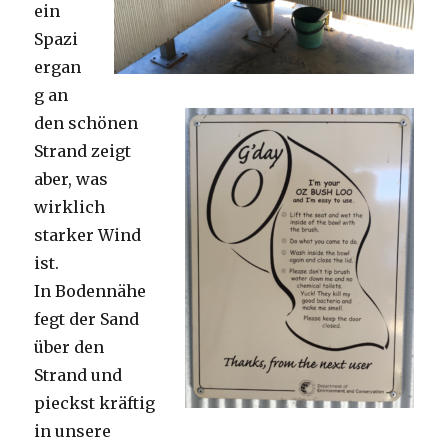
ein
Spazi
ergan
g an
den schönen
Strand zeigt
aber, was
wirklich
starker Wind
ist.
In Bodennähe
fegt der Sand
über den
Strand und
pieckst kräftig
in unsere