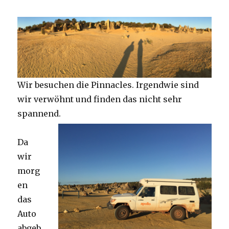
Wir besuchen die Pinnacles. Irgendwie sind
wir verwöhnt und finden das nicht sehr
spannend.
Da
wir
morg
en
das
Auto
abgeb