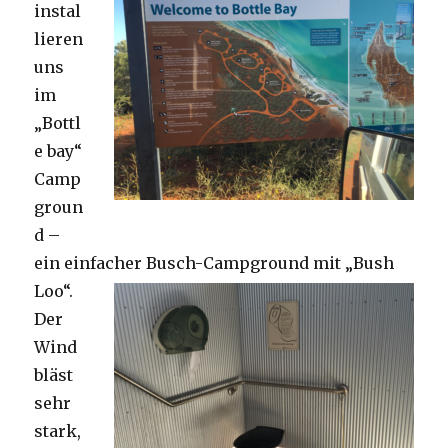
instal
lieren
uns
im
„Bottl
e bay“
Camp
groun
d –
ein einfacher Busch-Campground mit „Bush
Loo“.
Der
Wind
bläst
sehr
stark,