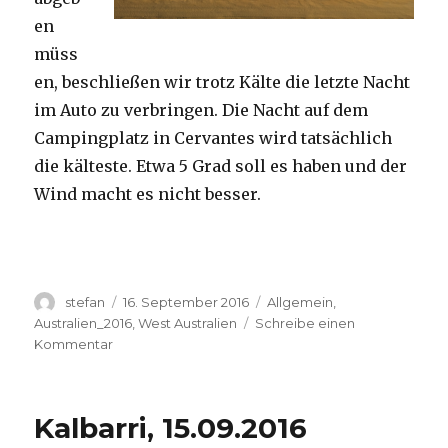
en
müss
en, beschließen wir trotz Kälte die letzte Nacht
im Auto zu verbringen. Die Nacht auf dem
Campingplatz in Cervantes wird tatsächlich
die kälteste. Etwa 5 Grad soll es haben und der
Wind macht es nicht besser.
Autor
Veröffentlicht
Kategorien
stefan
16. September 2016
Allgemein
,
am
Australien_2016
,
West Australien
Schreibe einen
zu
Kommentar
Pinnacles
16.09.2016
Kalbarri, 15.09.2016