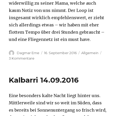
widerwillig zu seiner Mama, welche auch
kaum Notiz von uns nimmt. Der Loop ist
insgesamt wirklich empfehlenswert, er zieht
sich allerdings etwas – wir haben mit eher
flottem Tempo über drei Stunden gebraucht –
und eine Fliegennetz ist ein must have.
Autor
Veröffentlicht
Kategorien
Dagmar Erne
16. September 2016
Allgemein
am
zu
3 Kommentare
Kalbarri,
15.09.2016
Kalbarri 14.09.2016
Eine besonders kalte Nacht liegt hinter uns.
Mittlerweile sind wir so weit im Süden, dass
es bereits bei Sonnenuntergang so frisch wird,