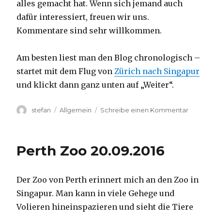
alles gemacht hat. Wenn sich jemand auch
dafür interessiert, freuen wir uns.
Kommentare sind sehr willkommen.
Am besten liest man den Blog chronologisch –
startet mit dem Flug von
Zürich nach Singapur
und klickt dann ganz unten auf „Weiter“.
Autor
Kategorien
zu
stefan
Allgemein
Schreibe einen Kommentar
Australie
2016
–
Perth Zoo 20.09.2016
von
Darwin
nach
Der Zoo von Perth erinnert mich an den Zoo in
Perth
Singapur. Man kann in viele Gehege und
Volieren hineinspazieren und sieht die Tiere