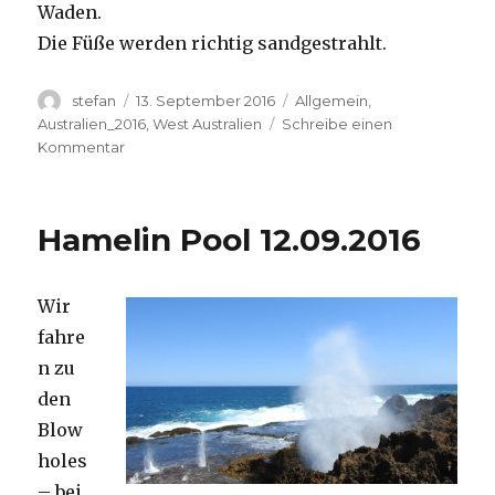
Waden.
Die Füße werden richtig sandgestrahlt.
Autor
Veröffentlicht
Kategorien
stefan
13. September 2016
Allgemein
,
am
Australien_2016
,
West Australien
Schreibe einen
zu
Kommentar
Cape
Range
13.09.2016
Hamelin Pool 12.09.2016
Wir
fahre
n zu
den
Blow
holes
– bei