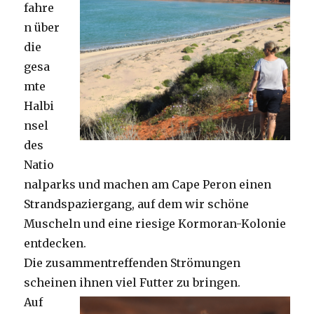
fahre
n über
die
gesa
mte
Halbi
nsel
des
Natio
nalparks und machen am Cape Peron einen
Strandspaziergang, auf dem wir schöne
Muscheln und eine riesige Kormoran-Kolonie
entdecken.
Die zusammentreffenden Strömungen
scheinen ihnen viel Futter zu bringen.
Auf