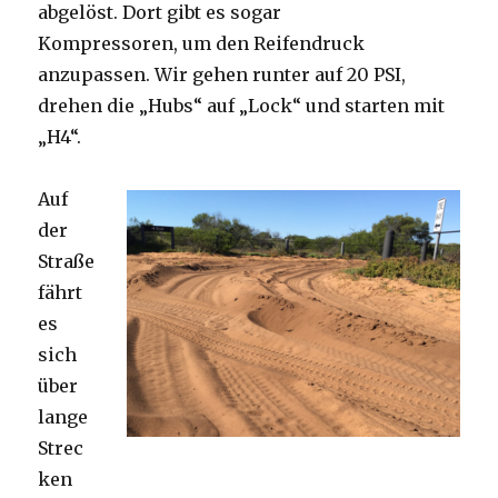
abgelöst. Dort gibt es sogar
Kompressoren, um den Reifendruck
anzupassen. Wir gehen runter auf 20 PSI,
drehen die „Hubs“ auf „Lock“ und starten mit
„H4“.
Auf
der
Straße
fährt
es
sich
über
lange
Strec
ken