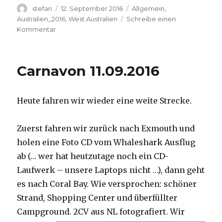
Autor
Veröffentlicht
Kategorien
stefan
12. September 2016
Allgemein
,
am
Australien_2016
,
West Australien
Schreibe einen
zu
Kommentar
Hamelin
Pool
12.09.2016
Carnavon 11.09.2016
Heute fahren wir wieder eine weite Strecke.
Zuerst fahren wir zurück nach Exmouth und
holen eine Foto CD vom Whaleshark Ausflug
ab (… wer hat heutzutage noch ein CD-
Laufwerk – unsere Laptops nicht …), dann geht
es nach Coral Bay. Wie versprochen: schöner
Strand, Shopping Center und überfüllter
Campground.
2CV aus NL fotografiert. Wir