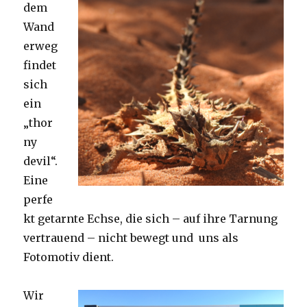
dem
Wand
erweg
findet
sich
ein
„thor
ny
devil“.
Eine
perfe
kt getarnte Echse, die sich – auf ihre Tarnung
vertrauend – nicht bewegt und uns als
Fotomotiv dient.
Wir