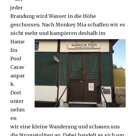
jeder
Brandung wird Wasser in die Höhe
geschossen. Nach Monkey Mia schaffen wir es
nicht mehr und kampieren deshalb im
Hame
lin
Pool
Carav
anpar
k.
Dort
unter
nehm
en
wir eine kleine Wanderung und schauen uns
die Stromatoliten an. Dabei handelt es sich um