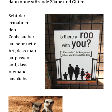
dann ohne störende Zäune und Gitter.
Schilder
ermahnen
den
Zoobesucher
auf sehr nette
Art, dass man
aufpassen
soll, dass
niemand
ausbüchst.