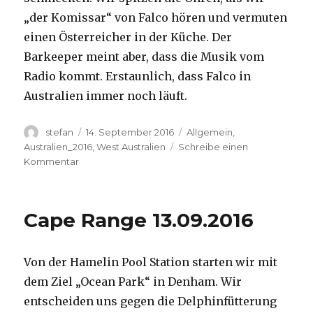
„der Komissar“ von Falco hören und vermuten
einen Österreicher in der Küche. Der
Barkeeper meint aber, dass die Musik vom
Radio kommt. Erstaunlich, dass Falco in
Australien immer noch läuft.
Autor
Veröffentlicht
Kategorien
stefan
14. September 2016
Allgemein
,
am
Australien_2016
,
West Australien
Schreibe einen
zu
Kommentar
Kalbarri
14.09.2016
Cape Range 13.09.2016
Von der Hamelin Pool Station starten wir mit
dem Ziel „Ocean Park“ in Denham. Wir
entscheiden uns gegen die Delphinfütterung