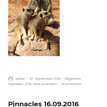
Autor
Veröffentlicht
Kategorien
stefan
20. September 2016
Allgemein
,
am
zu
Australien_2016
,
West Australien
1 Kommentar
Perth
Zoo
20.09.2016
Pinnacles 16.09.2016