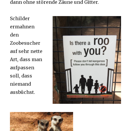
dann ohne störende Zäune und Gitter.
Schilder
ermahnen
den
Zoobesucher
auf sehr nette
Art, dass man
aufpassen
soll, dass
niemand
ausbüchst.