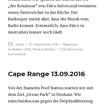
„der Komissar“ von Falco hören und vermuten
einen Österreicher in der Küche. Der
Barkeeper meint aber, dass die Musik vom
Radio kommt. Erstaunlich, dass Falco in
Australien immer noch läuft.
Autor
Veröffentlicht
Kategorien
stefan
14. September 2016
Allgemein
,
am
Australien_2016
,
West Australien
Schreibe einen
zu
Kommentar
Kalbarri
14.09.2016
Cape Range 13.09.2016
Von der Hamelin Pool Station starten wir mit
dem Ziel „Ocean Park“ in Denham. Wir
entscheiden uns gegen die Delphinfütterung