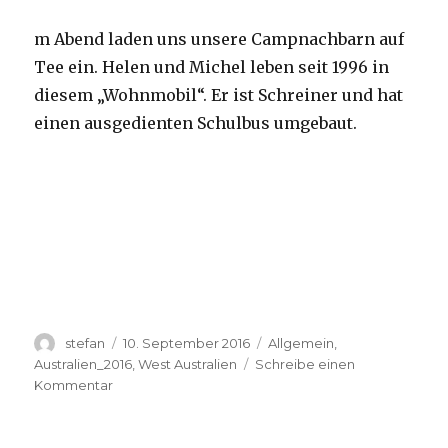
m Abend laden uns unsere Campnachbarn auf
Tee ein. Helen und Michel leben seit 1996 in
diesem „Wohnmobil“. Er ist Schreiner und hat
einen ausgedienten Schulbus umgebaut.
Autor
Veröffentlicht
Kategorien
stefan
10. September 2016
Allgemein
,
am
Australien_2016
,
West Australien
Schreibe einen
zu
Kommentar
Yardie
Creek
10.09.2016