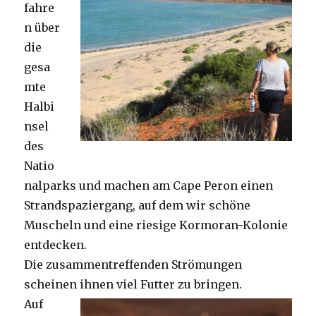
fahre
n über
die
gesa
mte
Halbi
nsel
des
Natio
nalparks und machen am Cape Peron einen
Strandspaziergang, auf dem wir schöne
Muscheln und eine riesige Kormoran-Kolonie
entdecken.
Die zusammentreffenden Strömungen
scheinen ihnen viel Futter zu bringen.
Auf