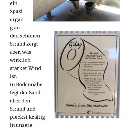
ein
Spazi
ergan
g an
den schönen
Strand zeigt
aber, was
wirklich
starker Wind
ist.
In Bodennähe
fegt der Sand
über den
Strand und
pieckst kräftig
in unsere