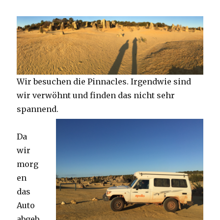
Wir besuchen die Pinnacles. Irgendwie sind
wir verwöhnt und finden das nicht sehr
spannend.
Da
wir
morg
en
das
Auto
abgeb