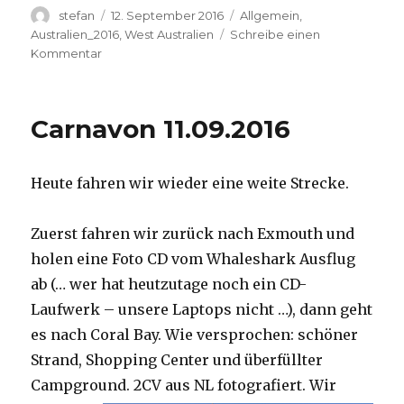
Autor
Veröffentlicht
Kategorien
stefan
12. September 2016
Allgemein
,
am
Australien_2016
,
West Australien
Schreibe einen
zu
Kommentar
Hamelin
Pool
12.09.2016
Carnavon 11.09.2016
Heute fahren wir wieder eine weite Strecke.
Zuerst fahren wir zurück nach Exmouth und
holen eine Foto CD vom Whaleshark Ausflug
ab (… wer hat heutzutage noch ein CD-
Laufwerk – unsere Laptops nicht …), dann geht
es nach Coral Bay. Wie versprochen: schöner
Strand, Shopping Center und überfüllter
Campground.
2CV aus NL fotografiert. Wir