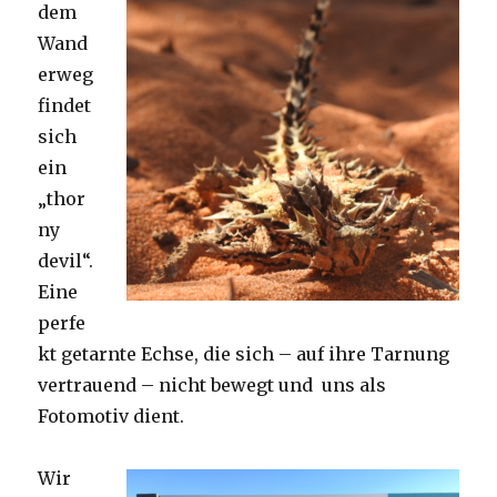
dem
Wand
erweg
findet
sich
ein
„thor
ny
devil“.
Eine
perfe
kt getarnte Echse, die sich – auf ihre Tarnung
vertrauend – nicht bewegt und uns als
Fotomotiv dient.
Wir