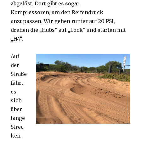
abgelöst. Dort gibt es sogar
Kompressoren, um den Reifendruck
anzupassen. Wir gehen runter auf 20 PSI,
drehen die „Hubs“ auf „Lock“ und starten mit
„H4“.
Auf
der
Straße
fährt
es
sich
über
lange
Strec
ken