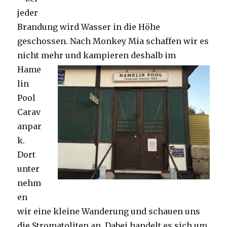
jeder
Brandung wird Wasser in die Höhe
geschossen. Nach Monkey Mia schaffen wir es
nicht mehr und kampieren deshalb im
Hame
lin
Pool
Carav
anpar
k.
Dort
unter
nehm
en
wir eine kleine Wanderung und schauen uns
die Stromatoliten an. Dabei handelt es sich um