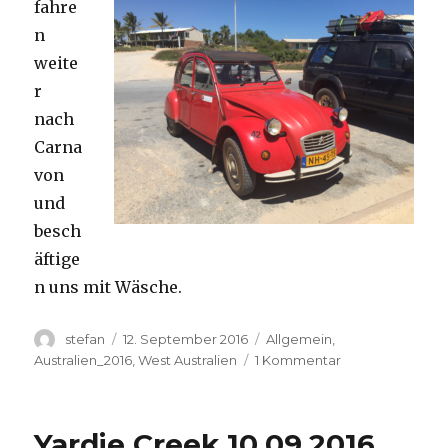
fahre
n
weite
r
nach
Carna
von
und
besch
äftige
n uns mit Wäsche.
Autor
Veröffentlicht
Kategorien
stefan
12. September 2016
Allgemein
,
am
zu
Australien_2016
,
West Australien
1 Kommentar
Carnavon
11.09.2016
Yardie Creek 10.09.2016