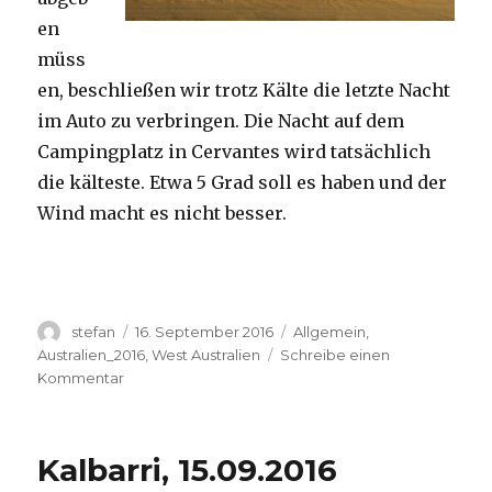
en
müss
en, beschließen wir trotz Kälte die letzte Nacht
im Auto zu verbringen. Die Nacht auf dem
Campingplatz in Cervantes wird tatsächlich
die kälteste. Etwa 5 Grad soll es haben und der
Wind macht es nicht besser.
Autor
Veröffentlicht
Kategorien
stefan
16. September 2016
Allgemein
,
am
Australien_2016
,
West Australien
Schreibe einen
zu
Kommentar
Pinnacles
16.09.2016
Kalbarri, 15.09.2016