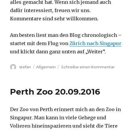
alles gemacht hat. Wenn sich jemand auch
dafür interessiert, freuen wir uns.
Kommentare sind sehr willkommen.
Am besten liest man den Blog chronologisch –
startet mit dem Flug von
Zürich nach Singapur
und klickt dann ganz unten auf „Weiter“.
Autor
Kategorien
zu
stefan
Allgemein
Schreibe einen Kommentar
Australie
2016
–
Perth Zoo 20.09.2016
von
Darwin
nach
Der Zoo von Perth erinnert mich an den Zoo in
Perth
Singapur. Man kann in viele Gehege und
Volieren hineinspazieren und sieht die Tiere