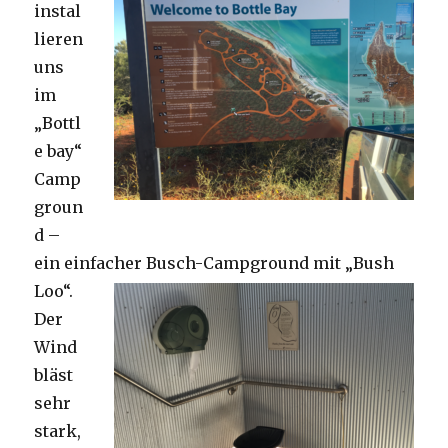
instal
lieren
uns
im
„Bottl
e bay“
Camp
groun
d –
ein einfacher Busch-Campground mit „Bush
Loo“.
Der
Wind
bläst
sehr
stark,