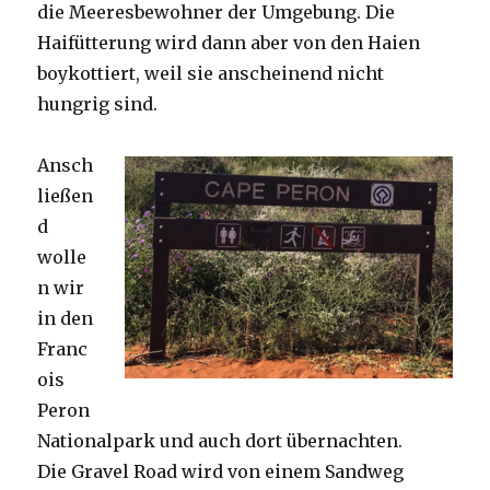
die Meeresbewohner der Umgebung. Die
Haifütterung wird dann aber von den Haien
boykottiert, weil sie anscheinend nicht
hungrig sind.
Ansch
ließen
d
wolle
n wir
in den
Franc
ois
Peron
Nationalpark und auch dort übernachten.
Die Gravel Road wird von einem Sandweg