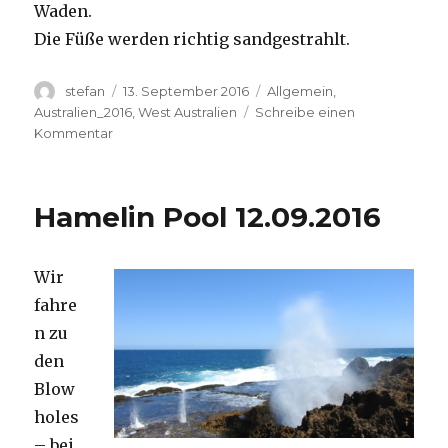
Waden.
Die Füße werden richtig sandgestrahlt.
Autor
Veröffentlicht
Kategorien
stefan
13. September 2016
Allgemein
,
am
Australien_2016
,
West Australien
Schreibe einen
zu
Kommentar
Cape
Range
13.09.2016
Hamelin Pool 12.09.2016
Wir
fahre
n zu
den
Blow
holes
– bei