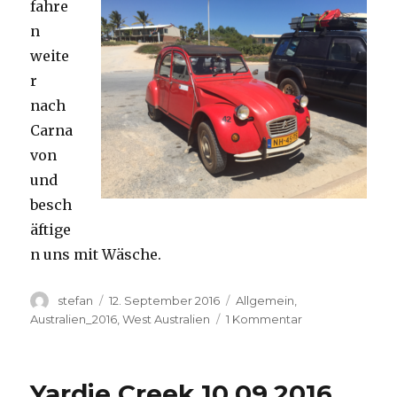
fahre
n
weite
r
nach
Carna
von
und
besch
äftige
n uns mit Wäsche.
Autor
Veröffentlicht
Kategorien
stefan
12. September 2016
Allgemein
,
am
zu
Australien_2016
,
West Australien
1 Kommentar
Carnavon
11.09.2016
Yardie Creek 10.09.2016