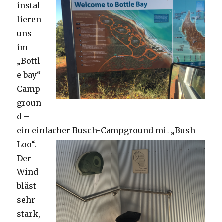
instal
lieren
uns
im
„Bottl
e bay“
Camp
groun
d –
ein einfacher Busch-Campground mit „Bush
Loo“.
Der
Wind
bläst
sehr
stark,