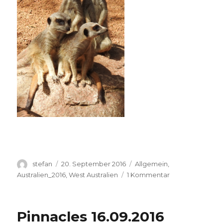
Autor
Veröffentlicht
Kategorien
stefan
20. September 2016
Allgemein
,
am
zu
Australien_2016
,
West Australien
1 Kommentar
Perth
Zoo
20.09.2016
Pinnacles 16.09.2016