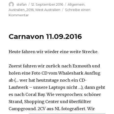
Autor
Veröffentlicht
Kategorien
stefan
12. September 2016
Allgemein
,
am
Australien_2016
,
West Australien
Schreibe einen
zu
Kommentar
Hamelin
Pool
12.09.2016
Carnavon 11.09.2016
Heute fahren wir wieder eine weite Strecke.
Zuerst fahren wir zurück nach Exmouth und
holen eine Foto CD vom Whaleshark Ausflug
ab (… wer hat heutzutage noch ein CD-
Laufwerk – unsere Laptops nicht …), dann geht
es nach Coral Bay. Wie versprochen: schöner
Strand, Shopping Center und überfüllter
Campground.
2CV aus NL fotografiert. Wir