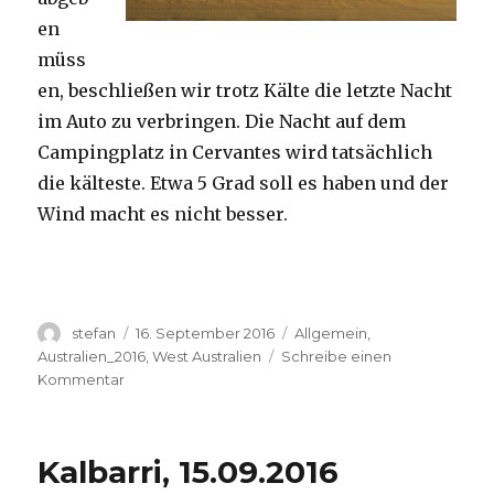
en
müss
en, beschließen wir trotz Kälte die letzte Nacht
im Auto zu verbringen. Die Nacht auf dem
Campingplatz in Cervantes wird tatsächlich
die kälteste. Etwa 5 Grad soll es haben und der
Wind macht es nicht besser.
Autor
Veröffentlicht
Kategorien
stefan
16. September 2016
Allgemein
,
am
Australien_2016
,
West Australien
Schreibe einen
zu
Kommentar
Pinnacles
16.09.2016
Kalbarri, 15.09.2016