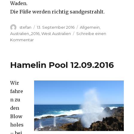
Waden.
Die Füße werden richtig sandgestrahlt.
Autor
Veröffentlicht
Kategorien
stefan
13. September 2016
Allgemein
,
am
Australien_2016
,
West Australien
Schreibe einen
zu
Kommentar
Cape
Range
13.09.2016
Hamelin Pool 12.09.2016
Wir
fahre
n zu
den
Blow
holes
– bei