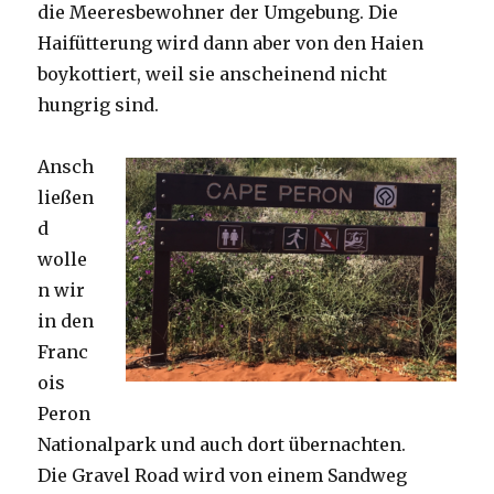
die Meeresbewohner der Umgebung. Die
Haifütterung wird dann aber von den Haien
boykottiert, weil sie anscheinend nicht
hungrig sind.
Ansch
ließen
d
wolle
n wir
in den
Franc
ois
Peron
Nationalpark und auch dort übernachten.
Die Gravel Road wird von einem Sandweg