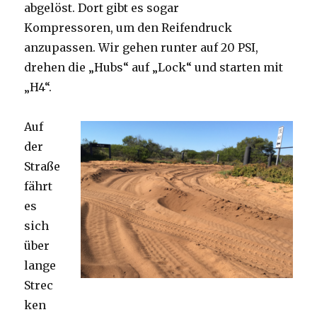
abgelöst. Dort gibt es sogar
Kompressoren, um den Reifendruck
anzupassen. Wir gehen runter auf 20 PSI,
drehen die „Hubs“ auf „Lock“ und starten mit
„H4“.
Auf
der
Straße
fährt
es
sich
über
lange
Strec
ken