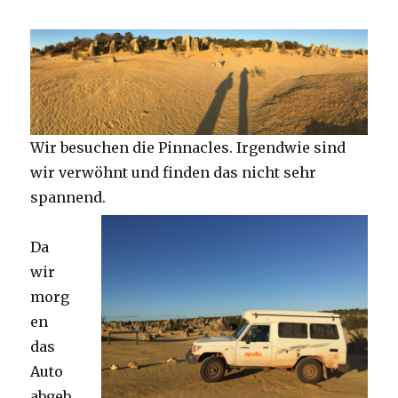
Wir besuchen die Pinnacles. Irgendwie sind
wir verwöhnt und finden das nicht sehr
spannend.
Da
wir
morg
en
das
Auto
abgeb