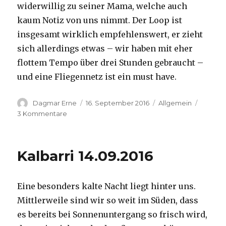
widerwillig zu seiner Mama, welche auch
kaum Notiz von uns nimmt. Der Loop ist
insgesamt wirklich empfehlenswert, er zieht
sich allerdings etwas – wir haben mit eher
flottem Tempo über drei Stunden gebraucht –
und eine Fliegennetz ist ein must have.
Autor
Veröffentlicht
Kategorien
Dagmar Erne
16. September 2016
Allgemein
am
zu
3 Kommentare
Kalbarri,
15.09.2016
Kalbarri 14.09.2016
Eine besonders kalte Nacht liegt hinter uns.
Mittlerweile sind wir so weit im Süden, dass
es bereits bei Sonnenuntergang so frisch wird,