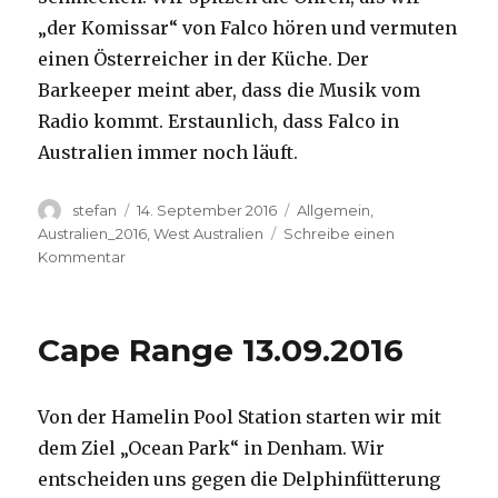
„der Komissar“ von Falco hören und vermuten
einen Österreicher in der Küche. Der
Barkeeper meint aber, dass die Musik vom
Radio kommt. Erstaunlich, dass Falco in
Australien immer noch läuft.
Autor
Veröffentlicht
Kategorien
stefan
14. September 2016
Allgemein
,
am
Australien_2016
,
West Australien
Schreibe einen
zu
Kommentar
Kalbarri
14.09.2016
Cape Range 13.09.2016
Von der Hamelin Pool Station starten wir mit
dem Ziel „Ocean Park“ in Denham. Wir
entscheiden uns gegen die Delphinfütterung