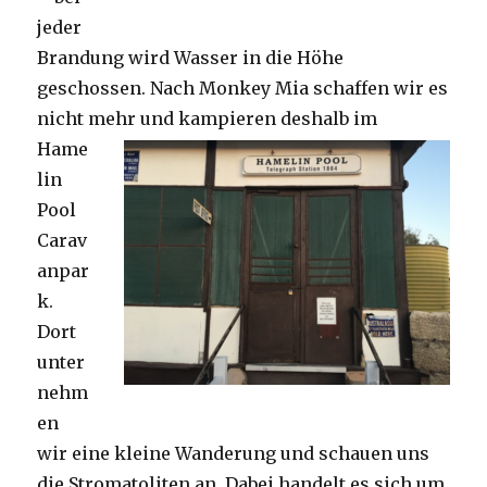
jeder
Brandung wird Wasser in die Höhe
geschossen. Nach Monkey Mia schaffen wir es
nicht mehr und kampieren deshalb im
Hame
lin
Pool
Carav
anpar
k.
Dort
unter
nehm
en
wir eine kleine Wanderung und schauen uns
die Stromatoliten an. Dabei handelt es sich um