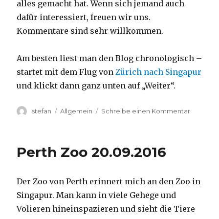
alles gemacht hat. Wenn sich jemand auch
dafür interessiert, freuen wir uns.
Kommentare sind sehr willkommen.
Am besten liest man den Blog chronologisch –
startet mit dem Flug von
Zürich nach Singapur
und klickt dann ganz unten auf „Weiter“.
Autor
Kategorien
zu
stefan
Allgemein
Schreibe einen Kommentar
Australie
2016
–
Perth Zoo 20.09.2016
von
Darwin
nach
Der Zoo von Perth erinnert mich an den Zoo in
Perth
Singapur. Man kann in viele Gehege und
Volieren hineinspazieren und sieht die Tiere