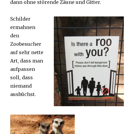
dann ohne störende Zäune und Gitter.
Schilder
ermahnen
den
Zoobesucher
auf sehr nette
Art, dass man
aufpassen
soll, dass
niemand
ausbüchst.