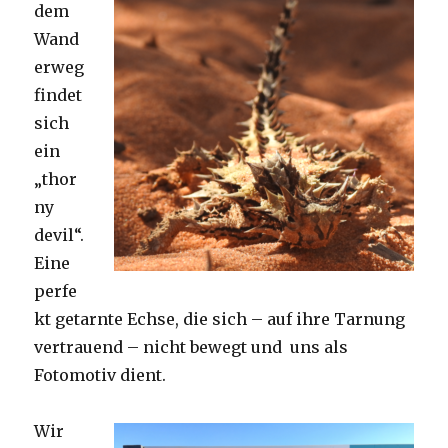
dem
Wand
erweg
findet
sich
ein
„thor
ny
devil“.
Eine
perfe
kt getarnte Echse, die sich – auf ihre Tarnung
vertrauend – nicht bewegt und uns als
Fotomotiv dient.
Wir