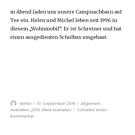
m Abend laden uns unsere Campnachbarn auf
Tee ein. Helen und Michel leben seit 1996 in
diesem „Wohnmobil“. Er ist Schreiner und hat
einen ausgedienten Schulbus umgebaut.
Autor
Veröffentlicht
Kategorien
stefan
10. September 2016
Allgemein
,
am
Australien_2016
,
West Australien
Schreibe einen
zu
Kommentar
Yardie
Creek
10.09.2016