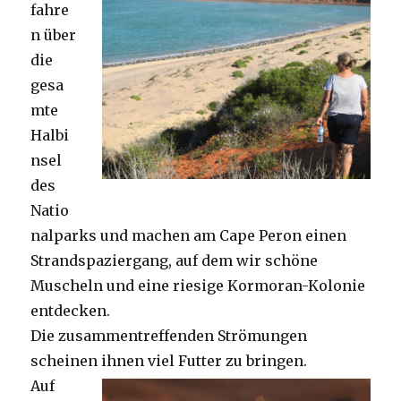
fahre
n über
die
gesa
mte
Halbi
nsel
des
Natio
nalparks und machen am Cape Peron einen
Strandspaziergang, auf dem wir schöne
Muscheln und eine riesige Kormoran-Kolonie
entdecken.
Die zusammentreffenden Strömungen
scheinen ihnen viel Futter zu bringen.
Auf