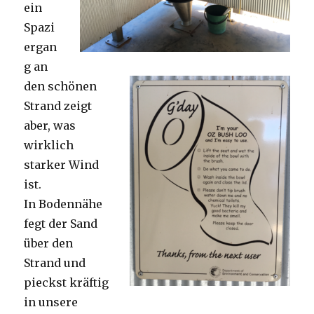
ein
Spazi
ergan
g an
den schönen
Strand zeigt
aber, was
wirklich
starker Wind
ist.
In Bodennähe
fegt der Sand
über den
Strand und
pieckst kräftig
in unsere