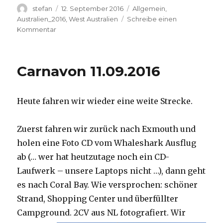
Autor
Veröffentlicht
Kategorien
stefan
12. September 2016
Allgemein
,
am
Australien_2016
,
West Australien
Schreibe einen
zu
Kommentar
Hamelin
Pool
12.09.2016
Carnavon 11.09.2016
Heute fahren wir wieder eine weite Strecke.
Zuerst fahren wir zurück nach Exmouth und
holen eine Foto CD vom Whaleshark Ausflug
ab (… wer hat heutzutage noch ein CD-
Laufwerk – unsere Laptops nicht …), dann geht
es nach Coral Bay. Wie versprochen: schöner
Strand, Shopping Center und überfüllter
Campground.
2CV aus NL fotografiert. Wir