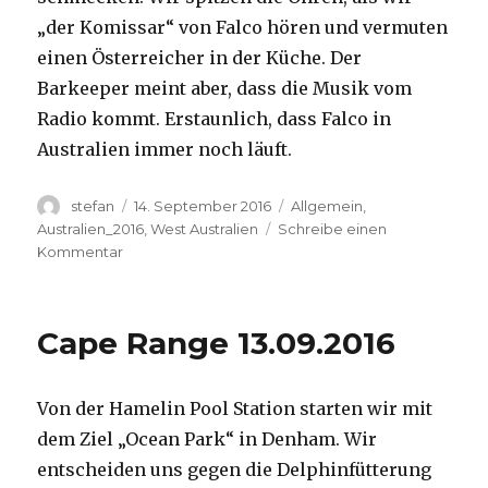
„der Komissar“ von Falco hören und vermuten
einen Österreicher in der Küche. Der
Barkeeper meint aber, dass die Musik vom
Radio kommt. Erstaunlich, dass Falco in
Australien immer noch läuft.
Autor
Veröffentlicht
Kategorien
stefan
14. September 2016
Allgemein
,
am
Australien_2016
,
West Australien
Schreibe einen
zu
Kommentar
Kalbarri
14.09.2016
Cape Range 13.09.2016
Von der Hamelin Pool Station starten wir mit
dem Ziel „Ocean Park“ in Denham. Wir
entscheiden uns gegen die Delphinfütterung