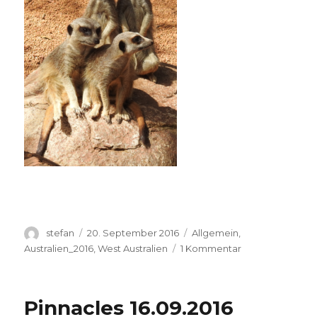
Autor
Veröffentlicht
Kategorien
stefan
20. September 2016
Allgemein
,
am
zu
Australien_2016
,
West Australien
1 Kommentar
Perth
Zoo
20.09.2016
Pinnacles 16.09.2016