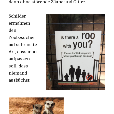
dann ohne störende Zäune und Gitter.
Schilder
ermahnen
den
Zoobesucher
auf sehr nette
Art, dass man
aufpassen
soll, dass
niemand
ausbüchst.