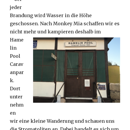
jeder
Brandung wird Wasser in die Höhe
geschossen. Nach Monkey Mia schaffen wir es
nicht mehr und kampieren deshalb im
Hame
lin
Pool
Carav
anpar
k.
Dort
unter
nehm
en
wir eine kleine Wanderung und schauen uns
die Stromatoliten an. Dabei handelt es sich um