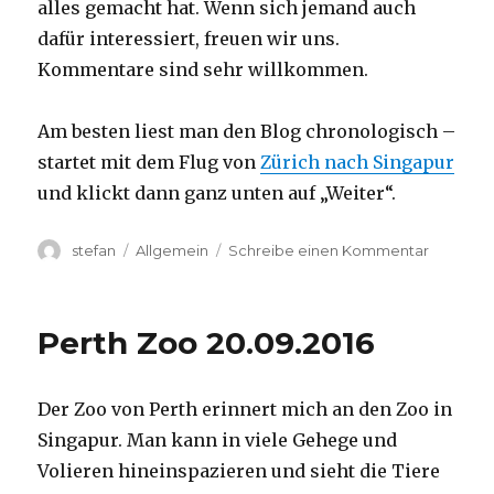
alles gemacht hat. Wenn sich jemand auch
dafür interessiert, freuen wir uns.
Kommentare sind sehr willkommen.
Am besten liest man den Blog chronologisch –
startet mit dem Flug von
Zürich nach Singapur
und klickt dann ganz unten auf „Weiter“.
Autor
Kategorien
zu
stefan
Allgemein
Schreibe einen Kommentar
Australie
2016
–
Perth Zoo 20.09.2016
von
Darwin
nach
Der Zoo von Perth erinnert mich an den Zoo in
Perth
Singapur. Man kann in viele Gehege und
Volieren hineinspazieren und sieht die Tiere