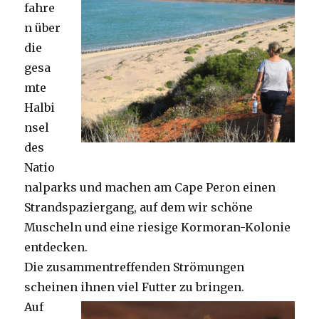
fahre
n über
die
gesa
mte
Halbi
nsel
des
Natio
nalparks und machen am Cape Peron einen
Strandspaziergang, auf dem wir schöne
Muscheln und eine riesige Kormoran-Kolonie
entdecken.
Die zusammentreffenden Strömungen
scheinen ihnen viel Futter zu bringen.
Auf