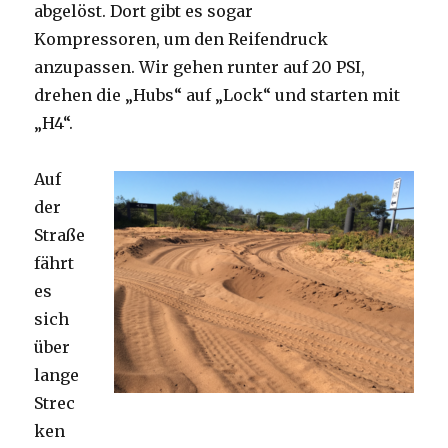
abgelöst. Dort gibt es sogar
Kompressoren, um den Reifendruck
anzupassen. Wir gehen runter auf 20 PSI,
drehen die „Hubs“ auf „Lock“ und starten mit
„H4“.
Auf
der
Straße
fährt
es
sich
über
lange
Strec
ken