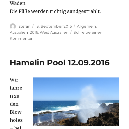
Waden.
Die Füße werden richtig sandgestrahlt.
Autor
Veröffentlicht
Kategorien
stefan
13. September 2016
Allgemein
,
am
Australien_2016
,
West Australien
Schreibe einen
zu
Kommentar
Cape
Range
13.09.2016
Hamelin Pool 12.09.2016
Wir
fahre
n zu
den
Blow
holes
– bei