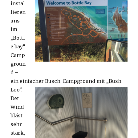
instal
lieren
uns
im
„Bottl
e bay“
Camp
groun
d –
ein einfacher Busch-Campground mit „Bush
Loo“.
Der
Wind
bläst
sehr
stark,