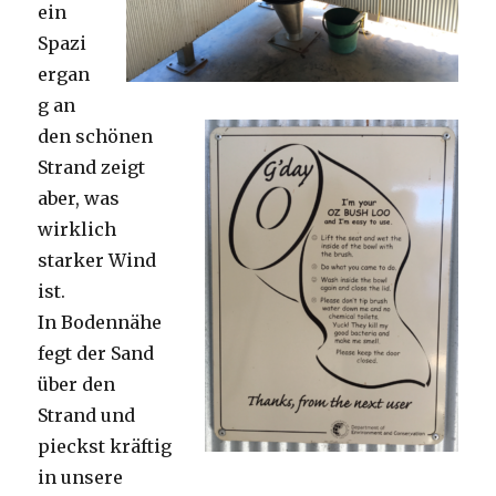
ein
Spazi
ergan
g an
den schönen
Strand zeigt
aber, was
wirklich
starker Wind
ist.
In Bodennähe
fegt der Sand
über den
Strand und
pieckst kräftig
in unsere