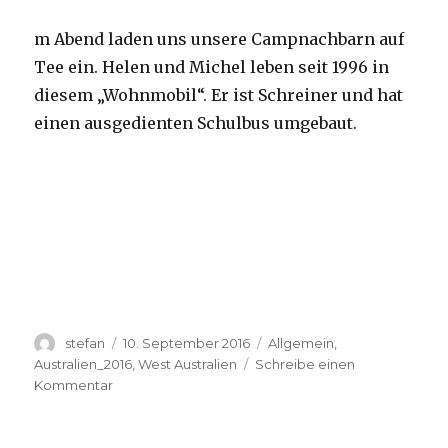
m Abend laden uns unsere Campnachbarn auf
Tee ein. Helen und Michel leben seit 1996 in
diesem „Wohnmobil“. Er ist Schreiner und hat
einen ausgedienten Schulbus umgebaut.
Autor
Veröffentlicht
Kategorien
stefan
10. September 2016
Allgemein
,
am
Australien_2016
,
West Australien
Schreibe einen
zu
Kommentar
Yardie
Creek
10.09.2016