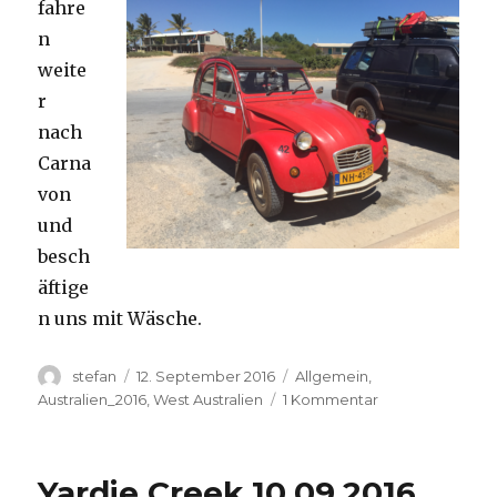
fahre
n
weite
r
nach
Carna
von
und
besch
äftige
n uns mit Wäsche.
Autor
Veröffentlicht
Kategorien
stefan
12. September 2016
Allgemein
,
am
zu
Australien_2016
,
West Australien
1 Kommentar
Carnavon
11.09.2016
Yardie Creek 10.09.2016