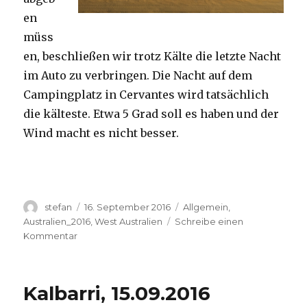
en
müss
en, beschließen wir trotz Kälte die letzte Nacht
im Auto zu verbringen. Die Nacht auf dem
Campingplatz in Cervantes wird tatsächlich
die kälteste. Etwa 5 Grad soll es haben und der
Wind macht es nicht besser.
Autor
Veröffentlicht
Kategorien
stefan
16. September 2016
Allgemein
,
am
Australien_2016
,
West Australien
Schreibe einen
zu
Kommentar
Pinnacles
16.09.2016
Kalbarri, 15.09.2016