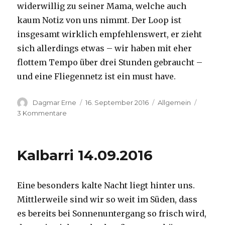
widerwillig zu seiner Mama, welche auch
kaum Notiz von uns nimmt. Der Loop ist
insgesamt wirklich empfehlenswert, er zieht
sich allerdings etwas – wir haben mit eher
flottem Tempo über drei Stunden gebraucht –
und eine Fliegennetz ist ein must have.
Autor
Veröffentlicht
Kategorien
Dagmar Erne
16. September 2016
Allgemein
am
zu
3 Kommentare
Kalbarri,
15.09.2016
Kalbarri 14.09.2016
Eine besonders kalte Nacht liegt hinter uns.
Mittlerweile sind wir so weit im Süden, dass
es bereits bei Sonnenuntergang so frisch wird,