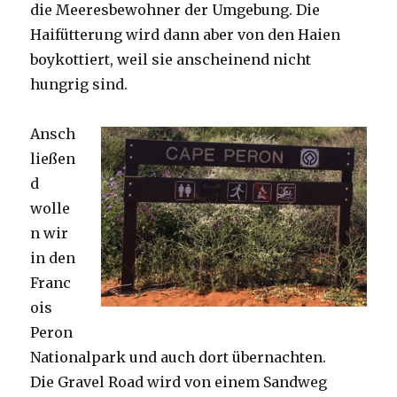
die Meeresbewohner der Umgebung. Die
Haifütterung wird dann aber von den Haien
boykottiert, weil sie anscheinend nicht
hungrig sind.
Ansch
ließen
d
wolle
n wir
in den
Franc
ois
Peron
Nationalpark und auch dort übernachten.
Die Gravel Road wird von einem Sandweg