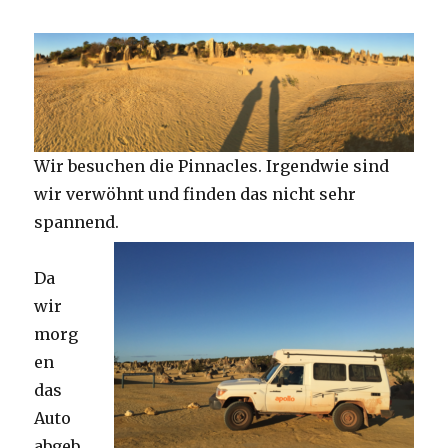
Wir besuchen die Pinnacles. Irgendwie sind
wir verwöhnt und finden das nicht sehr
spannend.
Da
wir
morg
en
das
Auto
abgeb