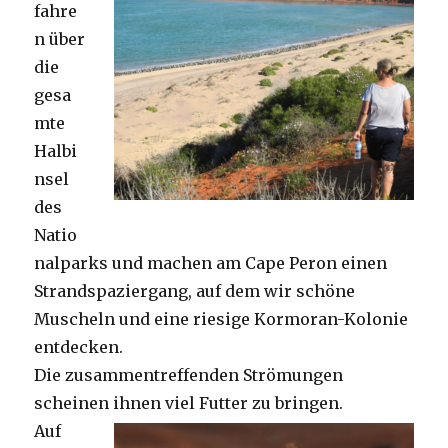
fahre
n über
die
gesa
mte
Halbi
nsel
des
Natio
nalparks und machen am Cape Peron einen
Strandspaziergang, auf dem wir schöne
Muscheln und eine riesige Kormoran-Kolonie
entdecken.
Die zusammentreffenden Strömungen
scheinen ihnen viel Futter zu bringen.
Auf