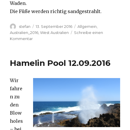
Waden.
Die Füße werden richtig sandgestrahlt.
Autor
Veröffentlicht
Kategorien
stefan
13. September 2016
Allgemein
,
am
Australien_2016
,
West Australien
Schreibe einen
zu
Kommentar
Cape
Range
13.09.2016
Hamelin Pool 12.09.2016
Wir
fahre
n zu
den
Blow
holes
– bei