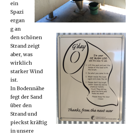
ein
Spazi
ergan
g an
den schönen
Strand zeigt
aber, was
wirklich
starker Wind
ist.
In Bodennähe
fegt der Sand
über den
Strand und
pieckst kräftig
in unsere