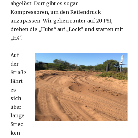
abgelöst. Dort gibt es sogar
Kompressoren, um den Reifendruck
anzupassen. Wir gehen runter auf 20 PSI,
drehen die „Hubs“ auf „Lock“ und starten mit
„H4“.
Auf
der
Straße
fährt
es
sich
über
lange
Strec
ken