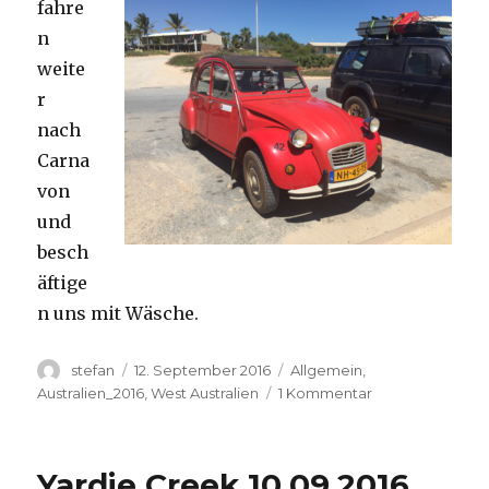
fahre
n
weite
r
nach
Carna
von
und
besch
äftige
n uns mit Wäsche.
Autor
Veröffentlicht
Kategorien
stefan
12. September 2016
Allgemein
,
am
zu
Australien_2016
,
West Australien
1 Kommentar
Carnavon
11.09.2016
Yardie Creek 10.09.2016