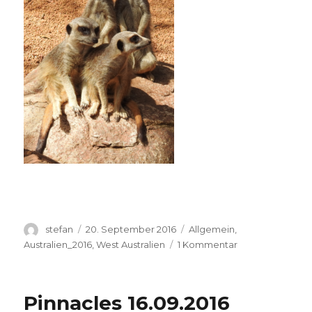
Autor
Veröffentlicht
Kategorien
stefan
20. September 2016
Allgemein
,
am
zu
Australien_2016
,
West Australien
1 Kommentar
Perth
Zoo
20.09.2016
Pinnacles 16.09.2016