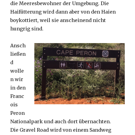
die Meeresbewohner der Umgebung. Die
Haifütterung wird dann aber von den Haien
boykottiert, weil sie anscheinend nicht
hungrig sind.
Ansch
ließen
d
wolle
n wir
in den
Franc
ois
Peron
Nationalpark und auch dort übernachten.
Die Gravel Road wird von einem Sandweg