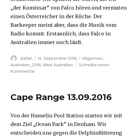
„der Komissar“ von Falco hören und vermuten
einen Österreicher in der Küche. Der
Barkeeper meint aber, dass die Musik vom
Radio kommt. Erstaunlich, dass Falco in
Australien immer noch läuft.
Autor
Veröffentlicht
Kategorien
stefan
14. September 2016
Allgemein
,
am
Australien_2016
,
West Australien
Schreibe einen
zu
Kommentar
Kalbarri
14.09.2016
Cape Range 13.09.2016
Von der Hamelin Pool Station starten wir mit
dem Ziel „Ocean Park“ in Denham. Wir
entscheiden uns gegen die Delphinfütterung