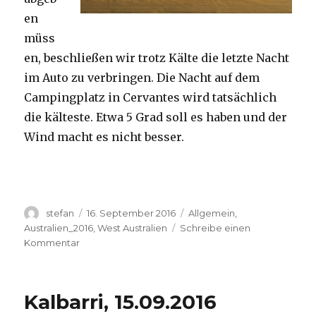
en
müss
en, beschließen wir trotz Kälte die letzte Nacht
im Auto zu verbringen. Die Nacht auf dem
Campingplatz in Cervantes wird tatsächlich
die kälteste. Etwa 5 Grad soll es haben und der
Wind macht es nicht besser.
Autor
Veröffentlicht
Kategorien
stefan
16. September 2016
Allgemein
,
am
Australien_2016
,
West Australien
Schreibe einen
zu
Kommentar
Pinnacles
16.09.2016
Kalbarri, 15.09.2016