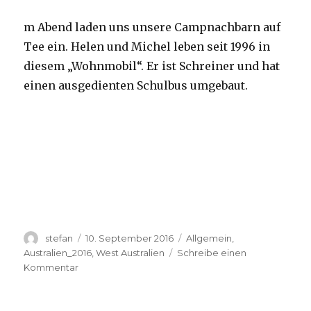
m Abend laden uns unsere Campnachbarn auf
Tee ein. Helen und Michel leben seit 1996 in
diesem „Wohnmobil“. Er ist Schreiner und hat
einen ausgedienten Schulbus umgebaut.
Autor
Veröffentlicht
Kategorien
stefan
10. September 2016
Allgemein
,
am
Australien_2016
,
West Australien
Schreibe einen
zu
Kommentar
Yardie
Creek
10.09.2016