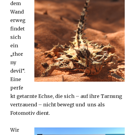
dem
Wand
erweg
findet
sich
ein
„thor
ny
devil“.
Eine
perfe
kt getarnte Echse, die sich – auf ihre Tarnung
vertrauend – nicht bewegt und uns als
Fotomotiv dient.
Wir