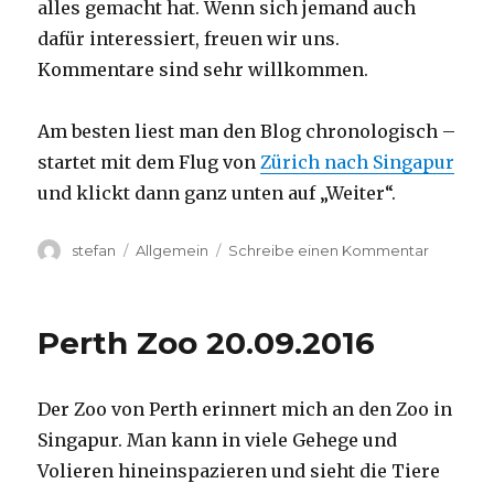
alles gemacht hat. Wenn sich jemand auch
dafür interessiert, freuen wir uns.
Kommentare sind sehr willkommen.
Am besten liest man den Blog chronologisch –
startet mit dem Flug von
Zürich nach Singapur
und klickt dann ganz unten auf „Weiter“.
Autor
Kategorien
zu
stefan
Allgemein
Schreibe einen Kommentar
Australie
2016
–
Perth Zoo 20.09.2016
von
Darwin
nach
Der Zoo von Perth erinnert mich an den Zoo in
Perth
Singapur. Man kann in viele Gehege und
Volieren hineinspazieren und sieht die Tiere