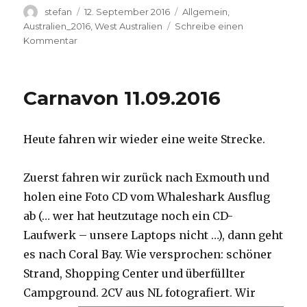
Autor
Veröffentlicht
Kategorien
stefan
12. September 2016
Allgemein
,
am
Australien_2016
,
West Australien
Schreibe einen
zu
Kommentar
Hamelin
Pool
12.09.2016
Carnavon 11.09.2016
Heute fahren wir wieder eine weite Strecke.
Zuerst fahren wir zurück nach Exmouth und
holen eine Foto CD vom Whaleshark Ausflug
ab (… wer hat heutzutage noch ein CD-
Laufwerk – unsere Laptops nicht …), dann geht
es nach Coral Bay. Wie versprochen: schöner
Strand, Shopping Center und überfüllter
Campground.
2CV aus NL fotografiert. Wir