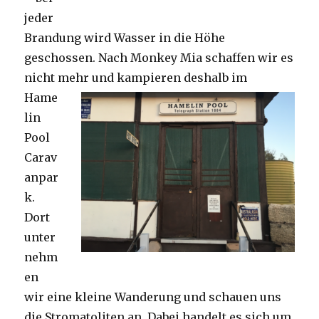
jeder
Brandung wird Wasser in die Höhe
geschossen. Nach Monkey Mia schaffen wir es
nicht mehr und kampieren deshalb im
Hame
lin
Pool
Carav
anpar
k.
Dort
unter
nehm
en
wir eine kleine Wanderung und schauen uns
die Stromatoliten an. Dabei handelt es sich um