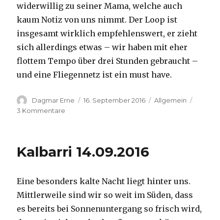
widerwillig zu seiner Mama, welche auch
kaum Notiz von uns nimmt. Der Loop ist
insgesamt wirklich empfehlenswert, er zieht
sich allerdings etwas – wir haben mit eher
flottem Tempo über drei Stunden gebraucht –
und eine Fliegennetz ist ein must have.
Autor
Veröffentlicht
Kategorien
Dagmar Erne
16. September 2016
Allgemein
am
zu
3 Kommentare
Kalbarri,
15.09.2016
Kalbarri 14.09.2016
Eine besonders kalte Nacht liegt hinter uns.
Mittlerweile sind wir so weit im Süden, dass
es bereits bei Sonnenuntergang so frisch wird,