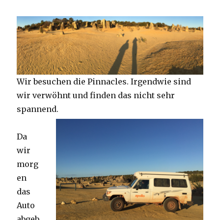
Wir besuchen die Pinnacles. Irgendwie sind
wir verwöhnt und finden das nicht sehr
spannend.
Da
wir
morg
en
das
Auto
abgeb