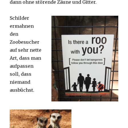
dann ohne störende Zäune und Gitter.
Schilder
ermahnen
den
Zoobesucher
auf sehr nette
Art, dass man
aufpassen
soll, dass
niemand
ausbüchst.