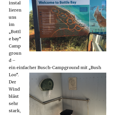
instal
lieren
uns
im
„Bottl
e bay“
Camp
groun
d –
ein einfacher Busch-Campground mit „Bush
Loo“.
Der
Wind
bläst
sehr
stark,