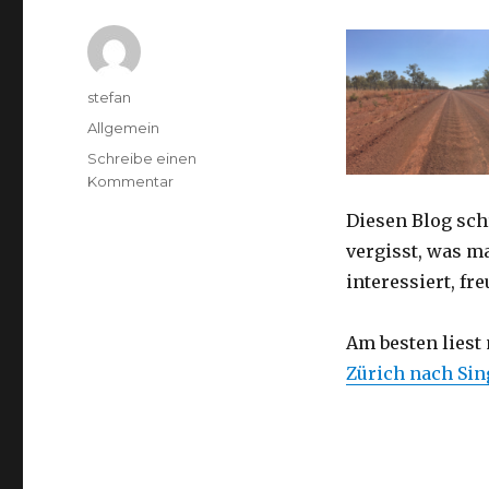
Autor
stefan
Kategorien
Allgemein
Schreibe einen
zu
Kommentar
Australien
Diesen Blog sch
2016
–
vergisst, was m
von
interessiert, f
Darwin
nach
Perth
Am besten liest
Zürich nach Si