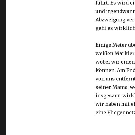
führt. Es wird e
und irgendwann 
Abzweigung ver
geht es wirklic
Einige Meter üb
weißen Markier
wobei wir eine
können. Am Ende
von uns entfernt
seiner Mama, we
insgesamt wirkl
wir haben mit e
eine Fliegennetz