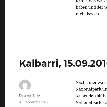
kälteste. Etwa 5
haben und der 
nicht besser.
Kalbarri, 15.09.20
Nach einer war
Nationalpark un
Autor
Dagmar Erne
tausenden blüh
Veröffentlicht
16. September 2016
Nationalpark sc
am