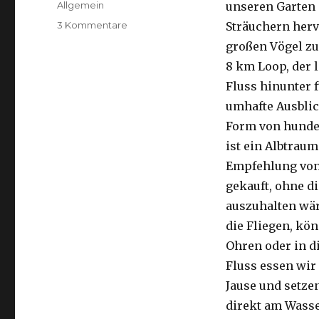
Kategorien
Allgemein
unseren Garten 
zu
3 Kommentare
Sträuchern herv
Kalbarri,
großen Vögel zu
15.09.2016
8 km Loop, der 
Fluss hinunter f
umhafte Ausblic
Form von hunder
ist ein Albtraum
Empfehlung von 
gekauft, ohne di
auszuhalten wä
die Fliegen, kön
Ohren oder in d
Fluss essen wir
Jause und setze
direkt am Wasse