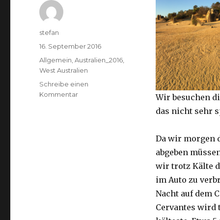
Autor
stefan
Veröffentlicht
16. September 2016
am
Kategorien
Allgemein
,
Australien_2016
,
West Australien
Schreibe einen
zu
Kommentar
Wir besuchen di
Pinnacles
das nicht sehr 
16.09.2016
Da wir morgen 
abgeben müssen
wir trotz Kälte d
im Auto zu verb
Nacht auf dem 
Cervantes wird 