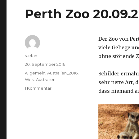
Perth Zoo 20.09.
Der Zoo von Per
viele Gehege un
Autor
stefan
ohne störende Z
Veröffentlicht
20. September 2016
am
Kategorien
Allgemein
,
Australien_2016
,
Schilder ermah
West Australien
sehr nette Art, 
zu
1 Kommentar
dass niemand a
Perth
Zoo
20.09.2016