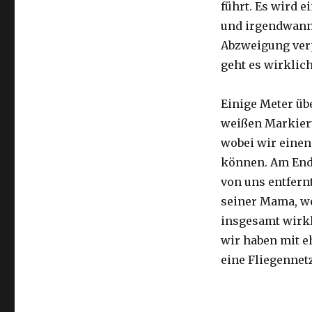
führt. Es wird e
und irgendwann 
Abzweigung ver
geht es wirklic
Einige Meter üb
weißen Markier
wobei wir eine
können. Am Ende
von uns entfernt
seiner Mama, we
insgesamt wirkl
wir haben mit e
eine Fliegennetz