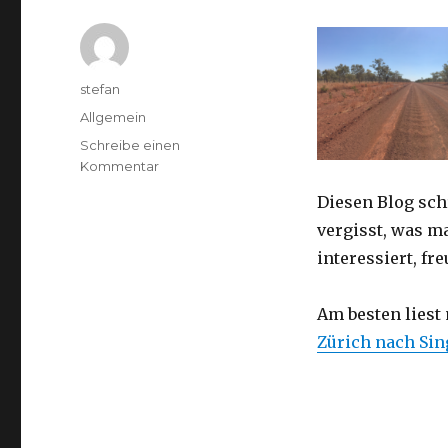
Autor
stefan
Kategorien
Allgemein
Schreibe einen
zu
Kommentar
Australien
Diesen Blog sch
2016
–
vergisst, was m
von
interessiert, f
Darwin
nach
Perth
Am besten liest
Zürich nach Si