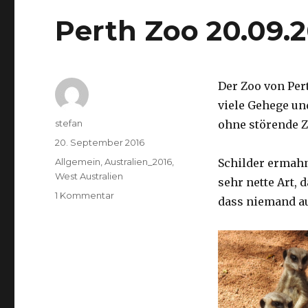
Perth Zoo 20.09.
Der Zoo von Per
viele Gehege un
Autor
stefan
ohne störende Z
Veröffentlicht
20. September 2016
am
Kategorien
Allgemein
,
Australien_2016
,
Schilder ermah
West Australien
sehr nette Art, 
zu
1 Kommentar
dass niemand a
Perth
Zoo
20.09.2016