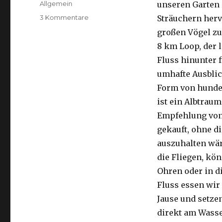
Kategorien
Allgemein
unseren Garten 
zu
3 Kommentare
Sträuchern herv
Kalbarri,
großen Vögel zu
15.09.2016
8 km Loop, der 
Fluss hinunter f
umhafte Ausblic
Form von hunder
ist ein Albtraum
Empfehlung von 
gekauft, ohne di
auszuhalten wä
die Fliegen, kön
Ohren oder in d
Fluss essen wir
Jause und setze
direkt am Wasse