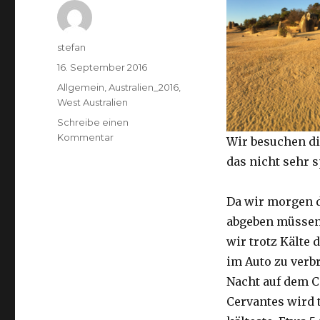
Autor
stefan
Veröffentlicht
16. September 2016
am
Kategorien
Allgemein
,
Australien_2016
,
West Australien
Schreibe einen
zu
Kommentar
Wir besuchen di
Pinnacles
das nicht sehr 
16.09.2016
Da wir morgen 
abgeben müssen
wir trotz Kälte d
im Auto zu verb
Nacht auf dem 
Cervantes wird 