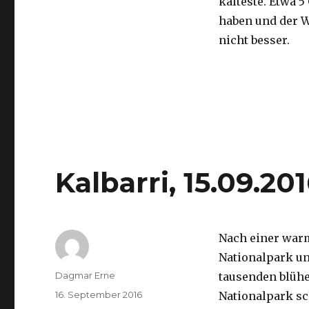
kälteste. Etwa 5
haben und der 
nicht besser.
Kalbarri, 15.09.20
Nach einer war
Nationalpark un
Autor
Dagmar Erne
tausenden blüh
Veröffentlicht
16. September 2016
Nationalpark sc
am