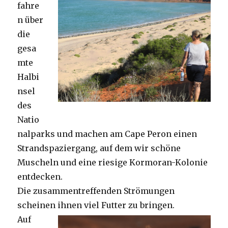
fahre
n über
die
gesa
mte
Halbi
nsel
des
Natio
nalparks und machen am Cape Peron einen
Strandspaziergang, auf dem wir schöne
Muscheln und eine riesige Kormoran-Kolonie
entdecken.
Die zusammentreffenden Strömungen
scheinen ihnen viel Futter zu bringen.
Auf