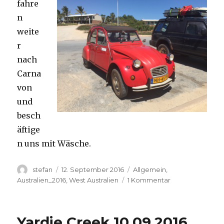
fahre
n
weite
r
nach
Carna
von
und
besch
äftige
n uns mit Wäsche.
Autor
Veröffentlicht
Kategorien
stefan
12. September 2016
Allgemein
,
am
zu
Australien_2016
,
West Australien
1 Kommentar
Carnavon
11.09.2016
Yardie Creek 10.09.2016