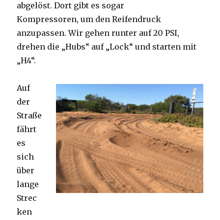
abgelöst. Dort gibt es sogar
Kompressoren, um den Reifendruck
anzupassen. Wir gehen runter auf 20 PSI,
drehen die „Hubs“ auf „Lock“ und starten mit
„H4“.
Auf
der
Straße
fährt
es
sich
über
lange
Strec
ken