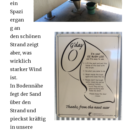
ein
Spazi
ergan
g an
den schönen
Strand zeigt
aber, was
wirklich
starker Wind
ist.
In Bodennähe
fegt der Sand
über den
Strand und
pieckst kräftig
in unsere