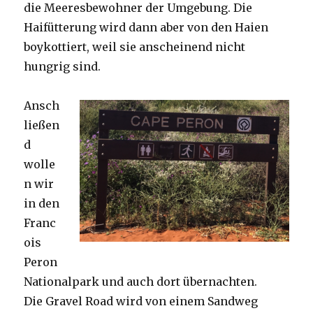
die Meeresbewohner der Umgebung. Die
Haifütterung wird dann aber von den Haien
boykottiert, weil sie anscheinend nicht
hungrig sind.
Ansch
ließen
d
wolle
n wir
in den
Franc
ois
Peron
Nationalpark und auch dort übernachten.
Die Gravel Road wird von einem Sandweg