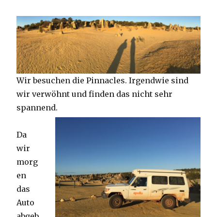
Wir besuchen die Pinnacles. Irgendwie sind
wir verwöhnt und finden das nicht sehr
spannend.
Da
wir
morg
en
das
Auto
abgeb