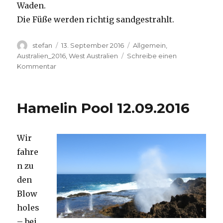
Waden.
Die Füße werden richtig sandgestrahlt.
Autor
Veröffentlicht
Kategorien
stefan
13. September 2016
Allgemein
,
am
Australien_2016
,
West Australien
Schreibe einen
zu
Kommentar
Cape
Range
13.09.2016
Hamelin Pool 12.09.2016
Wir
fahre
n zu
den
Blow
holes
– bei