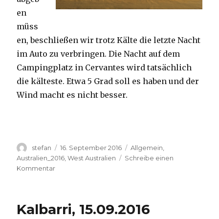
en
müss
en, beschließen wir trotz Kälte die letzte Nacht
im Auto zu verbringen. Die Nacht auf dem
Campingplatz in Cervantes wird tatsächlich
die kälteste. Etwa 5 Grad soll es haben und der
Wind macht es nicht besser.
Autor
Veröffentlicht
Kategorien
stefan
16. September 2016
Allgemein
,
am
Australien_2016
,
West Australien
Schreibe einen
zu
Kommentar
Pinnacles
16.09.2016
Kalbarri, 15.09.2016