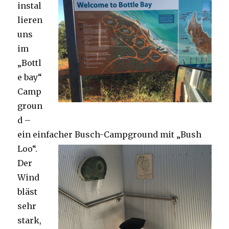
instal
lieren
uns
im
„Bottl
e bay“
Camp
groun
d –
ein einfacher Busch-Campground mit „Bush
Loo“.
Der
Wind
bläst
sehr
stark,