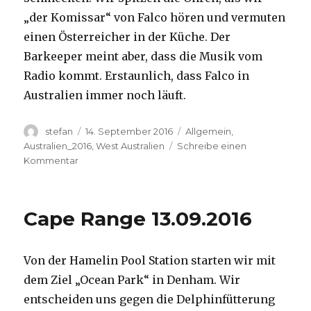
„der Komissar“ von Falco hören und vermuten
einen Österreicher in der Küche. Der
Barkeeper meint aber, dass die Musik vom
Radio kommt. Erstaunlich, dass Falco in
Australien immer noch läuft.
Autor
Veröffentlicht
Kategorien
stefan
14. September 2016
Allgemein
,
am
Australien_2016
,
West Australien
Schreibe einen
zu
Kommentar
Kalbarri
14.09.2016
Cape Range 13.09.2016
Von der Hamelin Pool Station starten wir mit
dem Ziel „Ocean Park“ in Denham. Wir
entscheiden uns gegen die Delphinfütterung