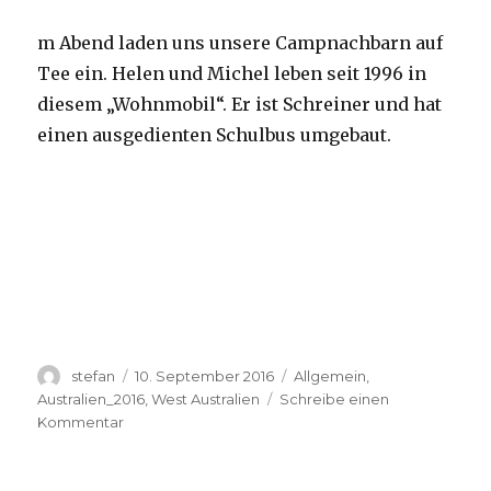
m Abend laden uns unsere Campnachbarn auf
Tee ein. Helen und Michel leben seit 1996 in
diesem „Wohnmobil“. Er ist Schreiner und hat
einen ausgedienten Schulbus umgebaut.
Autor
Veröffentlicht
Kategorien
stefan
10. September 2016
Allgemein
,
am
Australien_2016
,
West Australien
Schreibe einen
zu
Kommentar
Yardie
Creek
10.09.2016