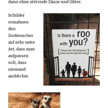
dann ohne störende Zäune und Gitter.
Schilder
ermahnen
den
Zoobesucher
auf sehr nette
Art, dass man
aufpassen
soll, dass
niemand
ausbüchst.