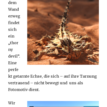
dem
Wand
erweg
findet
sich
ein
„thor
ny
devil“.
Eine
perfe
kt getarnte Echse, die sich – auf ihre Tarnung
vertrauend – nicht bewegt und uns als
Fotomotiv dient.
Wir