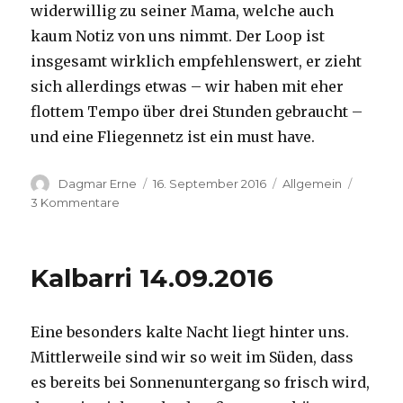
widerwillig zu seiner Mama, welche auch
kaum Notiz von uns nimmt. Der Loop ist
insgesamt wirklich empfehlenswert, er zieht
sich allerdings etwas – wir haben mit eher
flottem Tempo über drei Stunden gebraucht –
und eine Fliegennetz ist ein must have.
Autor
Veröffentlicht
Kategorien
Dagmar Erne
16. September 2016
Allgemein
am
zu
3 Kommentare
Kalbarri,
15.09.2016
Kalbarri 14.09.2016
Eine besonders kalte Nacht liegt hinter uns.
Mittlerweile sind wir so weit im Süden, dass
es bereits bei Sonnenuntergang so frisch wird,