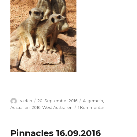
Autor
Veröffentlicht
Kategorien
stefan
20. September 2016
Allgemein
,
am
zu
Australien_2016
,
West Australien
1 Kommentar
Perth
Zoo
20.09.2016
Pinnacles 16.09.2016