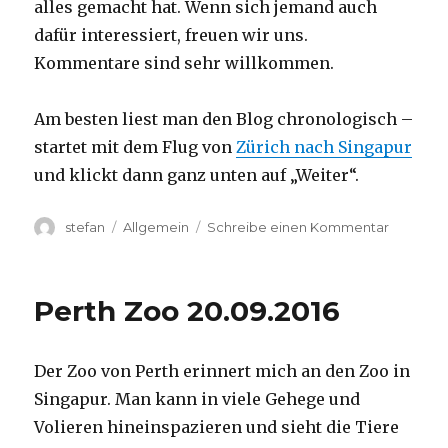
alles gemacht hat. Wenn sich jemand auch
dafür interessiert, freuen wir uns.
Kommentare sind sehr willkommen.
Am besten liest man den Blog chronologisch –
startet mit dem Flug von
Zürich nach Singapur
und klickt dann ganz unten auf „Weiter“.
Autor
Kategorien
zu
stefan
Allgemein
Schreibe einen Kommentar
Australie
2016
–
Perth Zoo 20.09.2016
von
Darwin
nach
Der Zoo von Perth erinnert mich an den Zoo in
Perth
Singapur. Man kann in viele Gehege und
Volieren hineinspazieren und sieht die Tiere