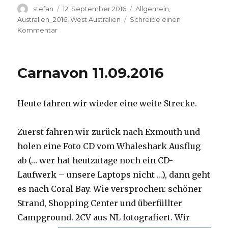
Autor
Veröffentlicht
Kategorien
stefan
12. September 2016
Allgemein
,
am
Australien_2016
,
West Australien
Schreibe einen
zu
Kommentar
Hamelin
Pool
12.09.2016
Carnavon 11.09.2016
Heute fahren wir wieder eine weite Strecke.
Zuerst fahren wir zurück nach Exmouth und
holen eine Foto CD vom Whaleshark Ausflug
ab (… wer hat heutzutage noch ein CD-
Laufwerk – unsere Laptops nicht …), dann geht
es nach Coral Bay. Wie versprochen: schöner
Strand, Shopping Center und überfüllter
Campground.
2CV aus NL fotografiert. Wir