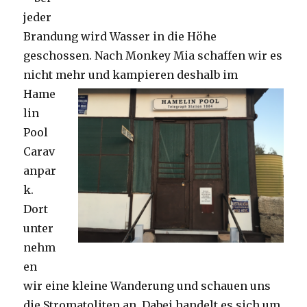
jeder
Brandung wird Wasser in die Höhe
geschossen. Nach Monkey Mia schaffen wir es
nicht mehr und kampieren deshalb im
Hame
lin
Pool
Carav
anpar
k.
Dort
unter
nehm
en
wir eine kleine Wanderung und schauen uns
die Stromatoliten an. Dabei handelt es sich um