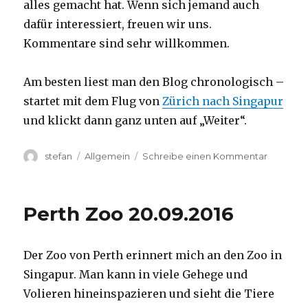
alles gemacht hat. Wenn sich jemand auch
dafür interessiert, freuen wir uns.
Kommentare sind sehr willkommen.
Am besten liest man den Blog chronologisch –
startet mit dem Flug von
Zürich nach Singapur
und klickt dann ganz unten auf „Weiter“.
Autor
Kategorien
zu
stefan
Allgemein
Schreibe einen Kommentar
Australie
2016
–
Perth Zoo 20.09.2016
von
Darwin
nach
Der Zoo von Perth erinnert mich an den Zoo in
Perth
Singapur. Man kann in viele Gehege und
Volieren hineinspazieren und sieht die Tiere