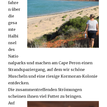
fahre
n über
die
gesa
mte
Halbi
nsel
des
Natio
nalparks und machen am Cape Peron einen
Strandspaziergang, auf dem wir schöne
Muscheln und eine riesige Kormoran-Kolonie
entdecken.
Die zusammentreffenden Strömungen
scheinen ihnen viel Futter zu bringen.
Auf