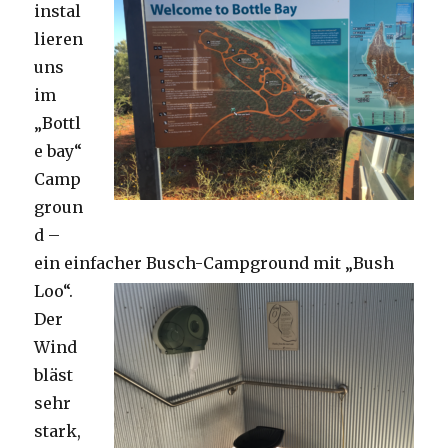
instal
lieren
uns
im
„Bottl
e bay“
Camp
groun
d –
ein einfacher Busch-Campground mit „Bush
Loo“.
Der
Wind
bläst
sehr
stark,