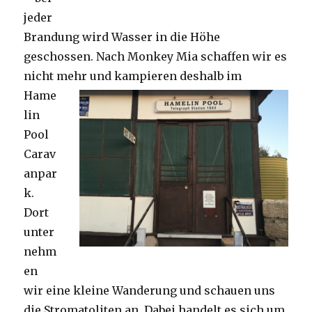
jeder
Brandung wird Wasser in die Höhe
geschossen. Nach Monkey Mia schaffen wir es
nicht mehr und kampieren deshalb im
Hame
lin
Pool
Carav
anpar
k.
Dort
unter
nehm
en
wir eine kleine Wanderung und schauen uns
die Stromatoliten an. Dabei handelt es sich um