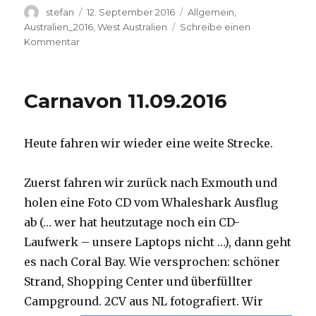
Autor
Veröffentlicht
Kategorien
stefan
12. September 2016
Allgemein
,
am
Australien_2016
,
West Australien
Schreibe einen
zu
Kommentar
Hamelin
Pool
12.09.2016
Carnavon 11.09.2016
Heute fahren wir wieder eine weite Strecke.
Zuerst fahren wir zurück nach Exmouth und
holen eine Foto CD vom Whaleshark Ausflug
ab (… wer hat heutzutage noch ein CD-
Laufwerk – unsere Laptops nicht …), dann geht
es nach Coral Bay. Wie versprochen: schöner
Strand, Shopping Center und überfüllter
Campground.
2CV aus NL fotografiert. Wir