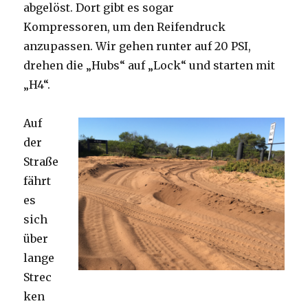
abgelöst. Dort gibt es sogar
Kompressoren, um den Reifendruck
anzupassen. Wir gehen runter auf 20 PSI,
drehen die „Hubs“ auf „Lock“ und starten mit
„H4“.
Auf
der
Straße
fährt
es
sich
über
lange
Strec
ken