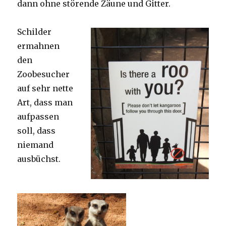
dann ohne störende Zäune und Gitter.
Schilder
ermahnen
den
Zoobesucher
auf sehr nette
Art, dass man
aufpassen
soll, dass
niemand
ausbüchst.