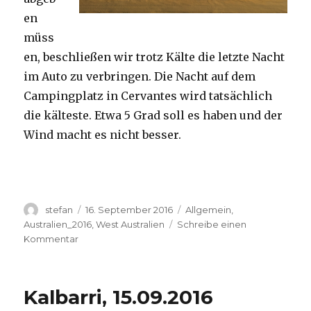
en
müss
en, beschließen wir trotz Kälte die letzte Nacht
im Auto zu verbringen. Die Nacht auf dem
Campingplatz in Cervantes wird tatsächlich
die kälteste. Etwa 5 Grad soll es haben und der
Wind macht es nicht besser.
Autor
Veröffentlicht
Kategorien
stefan
16. September 2016
Allgemein
,
am
Australien_2016
,
West Australien
Schreibe einen
zu
Kommentar
Pinnacles
16.09.2016
Kalbarri, 15.09.2016