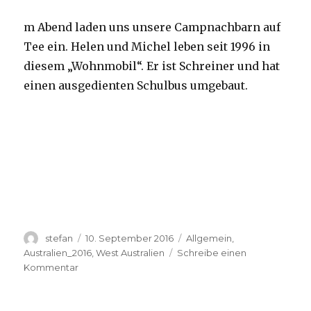
m Abend laden uns unsere Campnachbarn auf
Tee ein. Helen und Michel leben seit 1996 in
diesem „Wohnmobil“. Er ist Schreiner und hat
einen ausgedienten Schulbus umgebaut.
Autor
Veröffentlicht
Kategorien
stefan
10. September 2016
Allgemein
,
am
Australien_2016
,
West Australien
Schreibe einen
zu
Kommentar
Yardie
Creek
10.09.2016