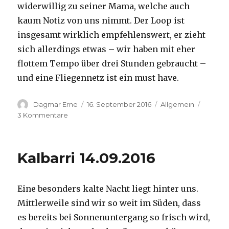
widerwillig zu seiner Mama, welche auch
kaum Notiz von uns nimmt. Der Loop ist
insgesamt wirklich empfehlenswert, er zieht
sich allerdings etwas – wir haben mit eher
flottem Tempo über drei Stunden gebraucht –
und eine Fliegennetz ist ein must have.
Autor
Veröffentlicht
Kategorien
Dagmar Erne
16. September 2016
Allgemein
am
zu
3 Kommentare
Kalbarri,
15.09.2016
Kalbarri 14.09.2016
Eine besonders kalte Nacht liegt hinter uns.
Mittlerweile sind wir so weit im Süden, dass
es bereits bei Sonnenuntergang so frisch wird,