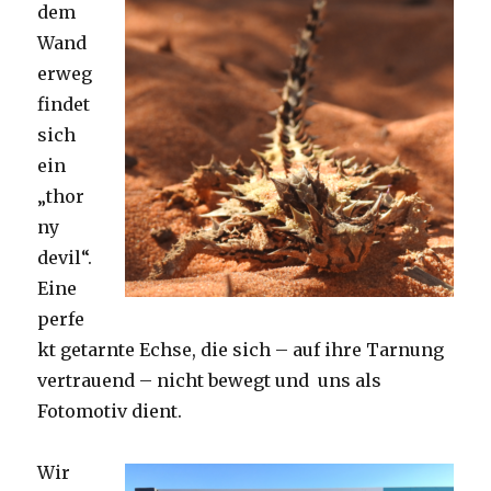
dem
Wand
erweg
findet
sich
ein
„thor
ny
devil“.
Eine
perfe
kt getarnte Echse, die sich – auf ihre Tarnung
vertrauend – nicht bewegt und uns als
Fotomotiv dient.
Wir