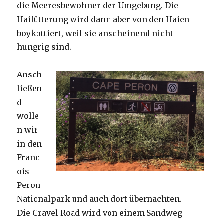
die Meeresbewohner der Umgebung. Die
Haifütterung wird dann aber von den Haien
boykottiert, weil sie anscheinend nicht
hungrig sind.
Ansch
ließen
d
wolle
n wir
in den
Franc
ois
Peron
Nationalpark und auch dort übernachten.
Die Gravel Road wird von einem Sandweg