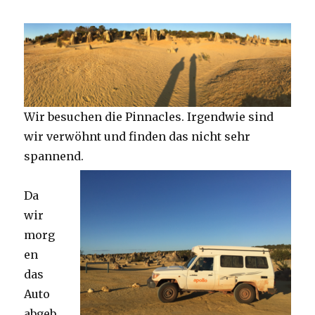
Wir besuchen die Pinnacles. Irgendwie sind
wir verwöhnt und finden das nicht sehr
spannend.
Da
wir
morg
en
das
Auto
abgeb