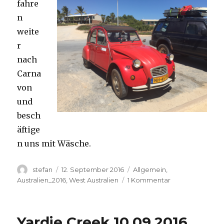
fahre
n
weite
r
nach
Carna
von
und
besch
äftige
n uns mit Wäsche.
Autor
Veröffentlicht
Kategorien
stefan
12. September 2016
Allgemein
,
am
zu
Australien_2016
,
West Australien
1 Kommentar
Carnavon
11.09.2016
Yardie Creek 10.09.2016