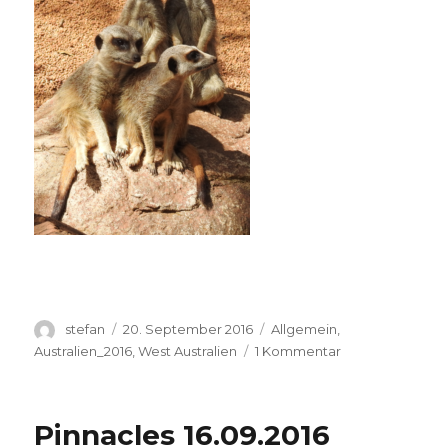
Autor
Veröffentlicht
Kategorien
stefan
20. September 2016
Allgemein
,
am
zu
Australien_2016
,
West Australien
1 Kommentar
Perth
Zoo
20.09.2016
Pinnacles 16.09.2016