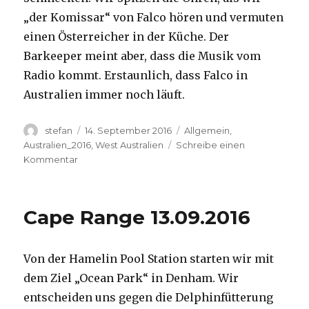
„der Komissar“ von Falco hören und vermuten
einen Österreicher in der Küche. Der
Barkeeper meint aber, dass die Musik vom
Radio kommt. Erstaunlich, dass Falco in
Australien immer noch läuft.
Autor
Veröffentlicht
Kategorien
stefan
14. September 2016
Allgemein
,
am
Australien_2016
,
West Australien
Schreibe einen
zu
Kommentar
Kalbarri
14.09.2016
Cape Range 13.09.2016
Von der Hamelin Pool Station starten wir mit
dem Ziel „Ocean Park“ in Denham. Wir
entscheiden uns gegen die Delphinfütterung