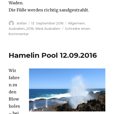
Waden.
Die Füße werden richtig sandgestrahlt.
Autor
Veröffentlicht
Kategorien
stefan
13. September 2016
Allgemein
,
am
Australien_2016
,
West Australien
Schreibe einen
zu
Kommentar
Cape
Range
13.09.2016
Hamelin Pool 12.09.2016
Wir
fahre
n zu
den
Blow
holes
– bei