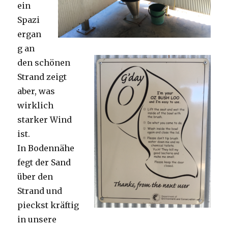
ein
Spazi
ergan
g an
den schönen
Strand zeigt
aber, was
wirklich
starker Wind
ist.
In Bodennähe
fegt der Sand
über den
Strand und
pieckst kräftig
in unsere