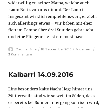
widerwillig zu seiner Mama, welche auch
kaum Notiz von uns nimmt. Der Loop ist
insgesamt wirklich empfehlenswert, er zieht
sich allerdings etwas – wir haben mit eher
flottem Tempo über drei Stunden gebraucht –
und eine Fliegennetz ist ein must have.
Autor
Veröffentlicht
Kategorien
Dagmar Erne
16. September 2016
Allgemein
am
zu
3 Kommentare
Kalbarri,
15.09.2016
Kalbarri 14.09.2016
Eine besonders kalte Nacht liegt hinter uns.
Mittlerweile sind wir so weit im Süden, dass
es bereits bei Sonnenuntergang so frisch wird,