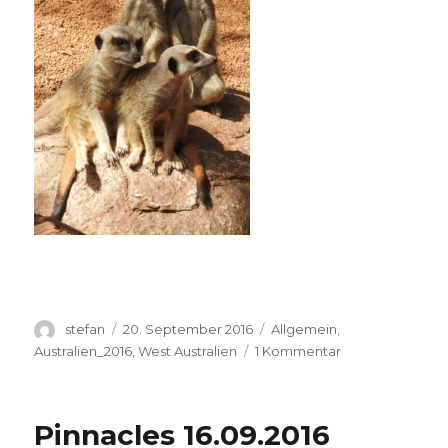
Autor
Veröffentlicht
Kategorien
stefan
20. September 2016
Allgemein
,
am
zu
Australien_2016
,
West Australien
1 Kommentar
Perth
Zoo
20.09.2016
Pinnacles 16.09.2016