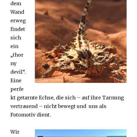
dem
Wand
erweg
findet
sich
ein
„thor
ny
devil“.
Eine
perfe
kt getarnte Echse, die sich – auf ihre Tarnung
vertrauend – nicht bewegt und uns als
Fotomotiv dient.
Wir