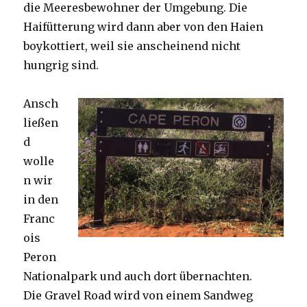
die Meeresbewohner der Umgebung. Die
Haifütterung wird dann aber von den Haien
boykottiert, weil sie anscheinend nicht
hungrig sind.
Ansch
ließen
d
wolle
n wir
in den
Franc
ois
Peron
Nationalpark und auch dort übernachten.
Die Gravel Road wird von einem Sandweg