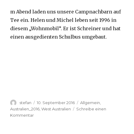
m Abend laden uns unsere Campnachbarn auf
Tee ein. Helen und Michel leben seit 1996 in
diesem „Wohnmobil“. Er ist Schreiner und hat
einen ausgedienten Schulbus umgebaut.
Autor
Veröffentlicht
Kategorien
stefan
10. September 2016
Allgemein
,
am
Australien_2016
,
West Australien
Schreibe einen
zu
Kommentar
Yardie
Creek
10.09.2016