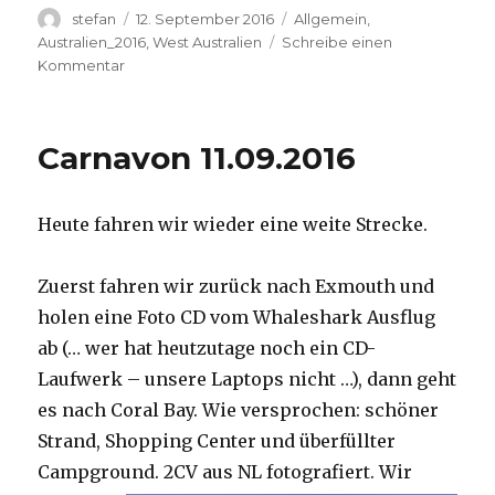
Autor
Veröffentlicht
Kategorien
stefan
12. September 2016
Allgemein
,
am
Australien_2016
,
West Australien
Schreibe einen
zu
Kommentar
Hamelin
Pool
12.09.2016
Carnavon 11.09.2016
Heute fahren wir wieder eine weite Strecke.
Zuerst fahren wir zurück nach Exmouth und
holen eine Foto CD vom Whaleshark Ausflug
ab (… wer hat heutzutage noch ein CD-
Laufwerk – unsere Laptops nicht …), dann geht
es nach Coral Bay. Wie versprochen: schöner
Strand, Shopping Center und überfüllter
Campground.
2CV aus NL fotografiert. Wir