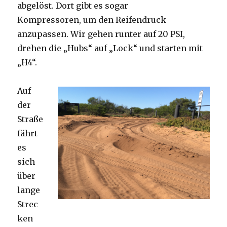
abgelöst. Dort gibt es sogar
Kompressoren, um den Reifendruck
anzupassen. Wir gehen runter auf 20 PSI,
drehen die „Hubs“ auf „Lock“ und starten mit
„H4“.
Auf
der
Straße
fährt
es
sich
über
lange
Strec
ken