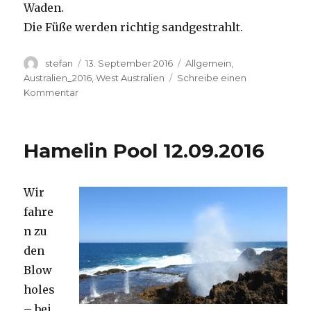
Waden.
Die Füße werden richtig sandgestrahlt.
Autor
Veröffentlicht
Kategorien
stefan
13. September 2016
Allgemein
,
am
Australien_2016
,
West Australien
Schreibe einen
zu
Kommentar
Cape
Range
13.09.2016
Hamelin Pool 12.09.2016
Wir
fahre
n zu
den
Blow
holes
– bei