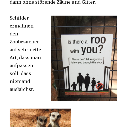
dann ohne störende Zäune und Gitter.
Schilder
ermahnen
den
Zoobesucher
auf sehr nette
Art, dass man
aufpassen
soll, dass
niemand
ausbüchst.