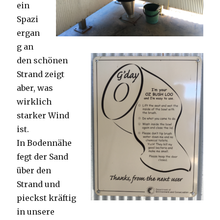
ein
Spazi
ergan
g an
den schönen
Strand zeigt
aber, was
wirklich
starker Wind
ist.
In Bodennähe
fegt der Sand
über den
Strand und
pieckst kräftig
in unsere