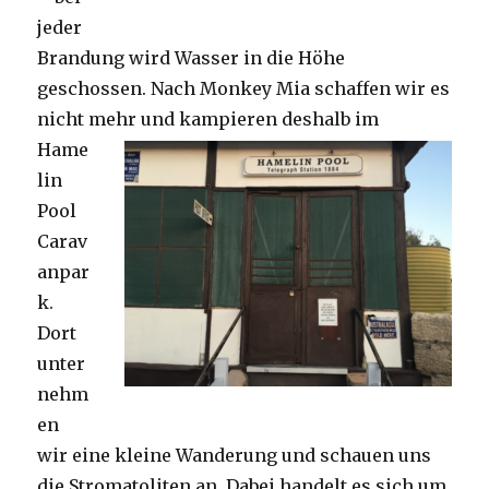
jeder
Brandung wird Wasser in die Höhe
geschossen. Nach Monkey Mia schaffen wir es
nicht mehr und kampieren deshalb im
Hame
lin
Pool
Carav
anpar
k.
Dort
unter
nehm
en
wir eine kleine Wanderung und schauen uns
die Stromatoliten an. Dabei handelt es sich um