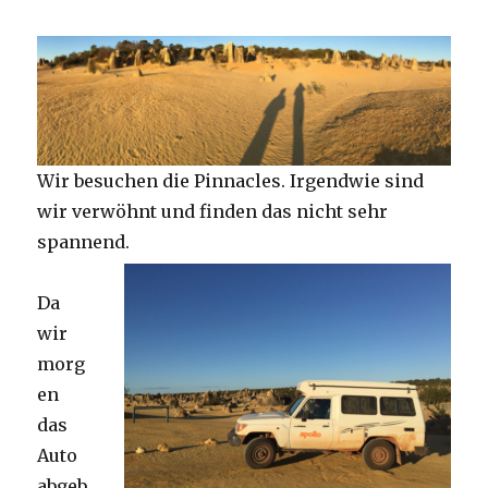
Wir besuchen die Pinnacles. Irgendwie sind
wir verwöhnt und finden das nicht sehr
spannend.
Da
wir
morg
en
das
Auto
abgeb