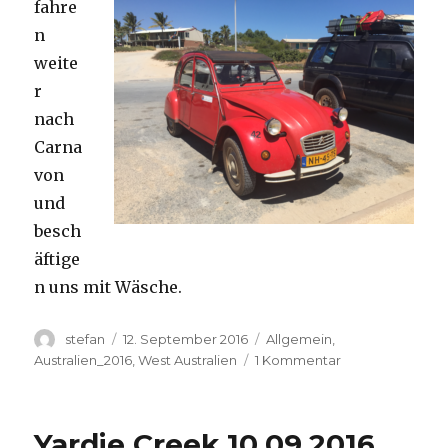
fahre
n
weite
r
nach
Carna
von
und
besch
äftige
n uns mit Wäsche.
Autor
Veröffentlicht
Kategorien
stefan
12. September 2016
Allgemein
,
am
zu
Australien_2016
,
West Australien
1 Kommentar
Carnavon
11.09.2016
Yardie Creek 10.09.2016