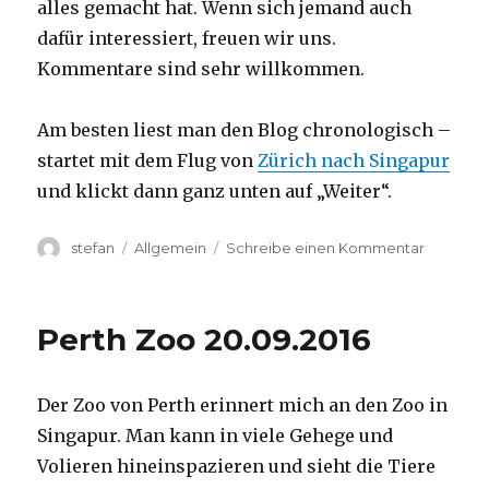
alles gemacht hat. Wenn sich jemand auch
dafür interessiert, freuen wir uns.
Kommentare sind sehr willkommen.
Am besten liest man den Blog chronologisch –
startet mit dem Flug von
Zürich nach Singapur
und klickt dann ganz unten auf „Weiter“.
Autor
Kategorien
zu
stefan
Allgemein
Schreibe einen Kommentar
Australie
2016
–
Perth Zoo 20.09.2016
von
Darwin
nach
Der Zoo von Perth erinnert mich an den Zoo in
Perth
Singapur. Man kann in viele Gehege und
Volieren hineinspazieren und sieht die Tiere