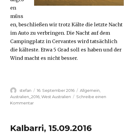
en
müss
en, beschließen wir trotz Kälte die letzte Nacht
im Auto zu verbringen. Die Nacht auf dem
Campingplatz in Cervantes wird tatsächlich
die kälteste. Etwa 5 Grad soll es haben und der
Wind macht es nicht besser.
Autor
Veröffentlicht
Kategorien
stefan
16. September 2016
Allgemein
,
am
Australien_2016
,
West Australien
Schreibe einen
zu
Kommentar
Pinnacles
16.09.2016
Kalbarri, 15.09.2016