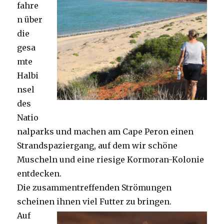
fahre
n über
die
gesa
mte
Halbi
nsel
des
Natio
nalparks und machen am Cape Peron einen
Strandspaziergang, auf dem wir schöne
Muscheln und eine riesige Kormoran-Kolonie
entdecken.
Die zusammentreffenden Strömungen
scheinen ihnen viel Futter zu bringen.
Auf