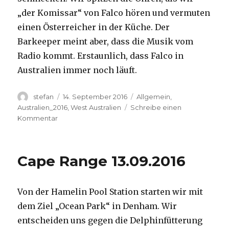
„der Komissar“ von Falco hören und vermuten
einen Österreicher in der Küche. Der
Barkeeper meint aber, dass die Musik vom
Radio kommt. Erstaunlich, dass Falco in
Australien immer noch läuft.
Autor
Veröffentlicht
Kategorien
stefan
14. September 2016
Allgemein
,
am
Australien_2016
,
West Australien
Schreibe einen
zu
Kommentar
Kalbarri
14.09.2016
Cape Range 13.09.2016
Von der Hamelin Pool Station starten wir mit
dem Ziel „Ocean Park“ in Denham. Wir
entscheiden uns gegen die Delphinfütterung