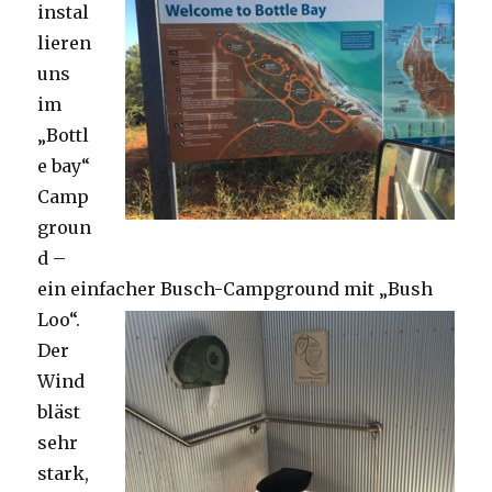
instal
lieren
uns
im
„Bottl
e bay“
Camp
groun
d –
ein einfacher Busch-Campground mit „Bush
Loo“.
Der
Wind
bläst
sehr
stark,