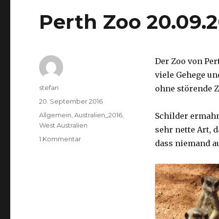
Perth Zoo 20.09.
Der Zoo von Per
viele Gehege un
Autor
stefan
ohne störende Z
Veröffentlicht
20. September 2016
am
Kategorien
Allgemein
,
Australien_2016
,
Schilder ermah
West Australien
sehr nette Art, 
zu
1 Kommentar
dass niemand a
Perth
Zoo
20.09.2016