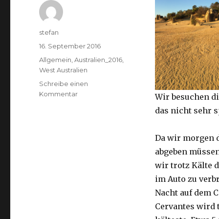
Autor
stefan
Veröffentlicht
16. September 2016
am
Kategorien
Allgemein
,
Australien_2016
,
West Australien
Schreibe einen
zu
Kommentar
Wir besuchen di
Pinnacles
das nicht sehr 
16.09.2016
Da wir morgen 
abgeben müssen
wir trotz Kälte d
im Auto zu verb
Nacht auf dem 
Cervantes wird 