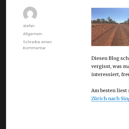
Autor
stefan
Kategorien
Allgemein
Schreibe einen
zu
Kommentar
Australien
Diesen Blog sch
2016
–
vergisst, was m
von
interessiert, f
Darwin
nach
Perth
Am besten liest
Zürich nach Si