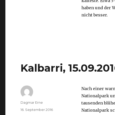
kälteste. Etwa 5
haben und der 
nicht besser.
Kalbarri, 15.09.20
Nach einer war
Nationalpark un
Autor
Dagmar Erne
tausenden blüh
Veröffentlicht
16. September 2016
Nationalpark sc
am