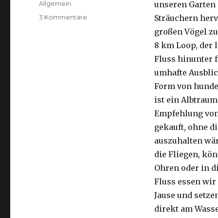
Kategorien
Allgemein
unseren Garten 
zu
3 Kommentare
Sträuchern herv
Kalbarri,
großen Vögel zu
15.09.2016
8 km Loop, der 
Fluss hinunter f
umhafte Ausblic
Form von hunder
ist ein Albtraum
Empfehlung von 
gekauft, ohne di
auszuhalten wä
die Fliegen, kön
Ohren oder in d
Fluss essen wir
Jause und setze
direkt am Wasse