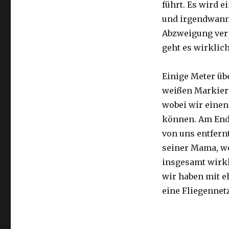
führt. Es wird e
und irgendwann 
Abzweigung ver
geht es wirklic
Einige Meter üb
weißen Markier
wobei wir eine
können. Am Ende
von uns entfernt
seiner Mama, we
insgesamt wirkl
wir haben mit e
eine Fliegennetz