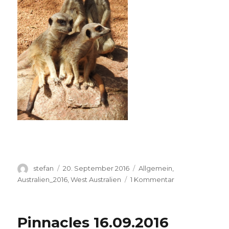
Autor
Veröffentlicht
Kategorien
stefan
20. September 2016
Allgemein
,
am
zu
Australien_2016
,
West Australien
1 Kommentar
Perth
Zoo
20.09.2016
Pinnacles 16.09.2016