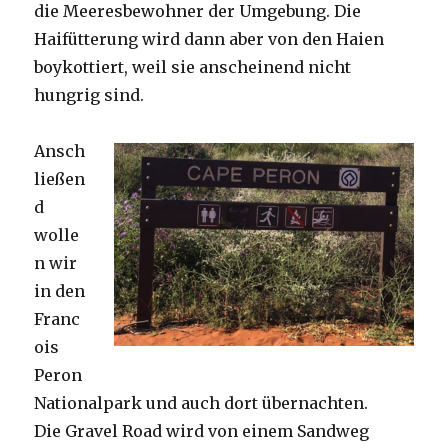
die Meeresbewohner der Umgebung. Die
Haifütterung wird dann aber von den Haien
boykottiert, weil sie anscheinend nicht
hungrig sind.
Ansch
ließen
d
wolle
n wir
in den
Franc
ois
Peron
Nationalpark und auch dort übernachten.
Die Gravel Road wird von einem Sandweg