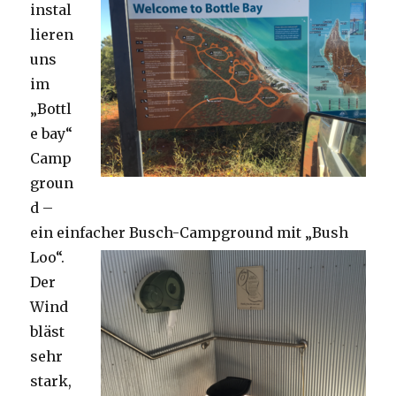
instal
lieren
uns
im
„Bottl
e bay“
Camp
groun
d –
ein einfacher Busch-Campground mit „Bush
Loo“.
Der
Wind
bläst
sehr
stark,