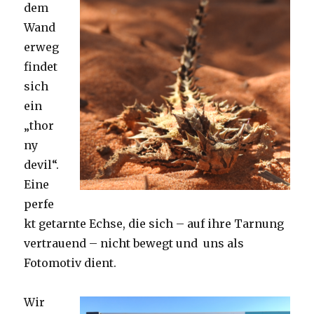
dem
Wand
erweg
findet
sich
ein
„thor
ny
devil“.
Eine
perfe
kt getarnte Echse, die sich – auf ihre Tarnung
vertrauend – nicht bewegt und uns als
Fotomotiv dient.
Wir