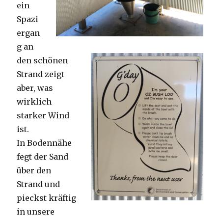
ein
Spazi
ergan
g an
den schönen
Strand zeigt
aber, was
wirklich
starker Wind
ist.
In Bodennähe
fegt der Sand
über den
Strand und
pieckst kräftig
in unsere