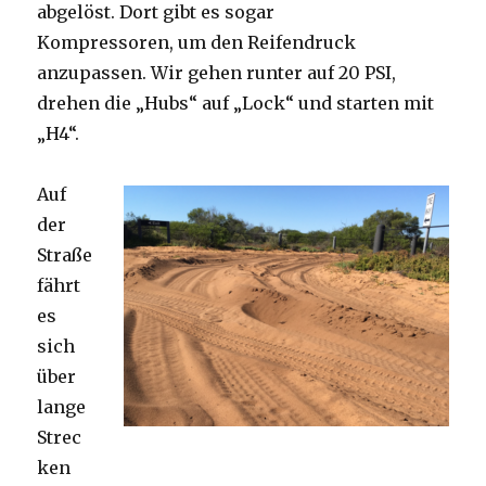
abgelöst. Dort gibt es sogar
Kompressoren, um den Reifendruck
anzupassen. Wir gehen runter auf 20 PSI,
drehen die „Hubs“ auf „Lock“ und starten mit
„H4“.
Auf
der
Straße
fährt
es
sich
über
lange
Strec
ken