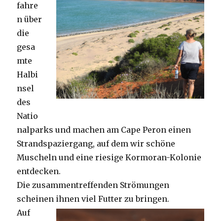
fahre
n über
die
gesa
mte
Halbi
nsel
des
Natio
nalparks und machen am Cape Peron einen
Strandspaziergang, auf dem wir schöne
Muscheln und eine riesige Kormoran-Kolonie
entdecken.
Die zusammentreffenden Strömungen
scheinen ihnen viel Futter zu bringen.
Auf