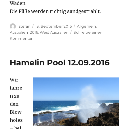
Waden.
Die Füße werden richtig sandgestrahlt.
Autor
Veröffentlicht
Kategorien
stefan
13. September 2016
Allgemein
,
am
Australien_2016
,
West Australien
Schreibe einen
zu
Kommentar
Cape
Range
13.09.2016
Hamelin Pool 12.09.2016
Wir
fahre
n zu
den
Blow
holes
– bei