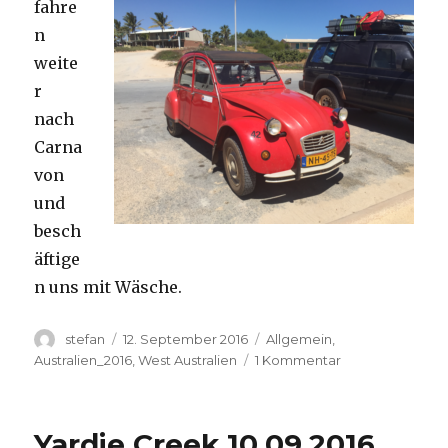
fahre
n
weite
r
nach
Carna
von
und
besch
äftige
n uns mit Wäsche.
Autor
Veröffentlicht
Kategorien
stefan
12. September 2016
Allgemein
,
am
zu
Australien_2016
,
West Australien
1 Kommentar
Carnavon
11.09.2016
Yardie Creek 10.09.2016