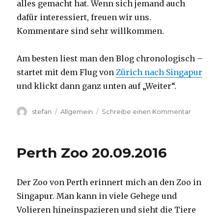
alles gemacht hat. Wenn sich jemand auch
dafür interessiert, freuen wir uns.
Kommentare sind sehr willkommen.
Am besten liest man den Blog chronologisch –
startet mit dem Flug von
Zürich nach Singapur
und klickt dann ganz unten auf „Weiter“.
Autor
Kategorien
zu
stefan
Allgemein
Schreibe einen Kommentar
Australie
2016
–
Perth Zoo 20.09.2016
von
Darwin
nach
Der Zoo von Perth erinnert mich an den Zoo in
Perth
Singapur. Man kann in viele Gehege und
Volieren hineinspazieren und sieht die Tiere