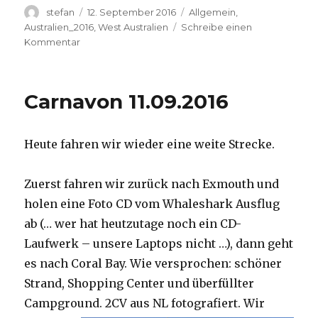
Autor
Veröffentlicht
Kategorien
stefan
12. September 2016
Allgemein
,
am
Australien_2016
,
West Australien
Schreibe einen
zu
Kommentar
Hamelin
Pool
12.09.2016
Carnavon 11.09.2016
Heute fahren wir wieder eine weite Strecke.
Zuerst fahren wir zurück nach Exmouth und
holen eine Foto CD vom Whaleshark Ausflug
ab (… wer hat heutzutage noch ein CD-
Laufwerk – unsere Laptops nicht …), dann geht
es nach Coral Bay. Wie versprochen: schöner
Strand, Shopping Center und überfüllter
Campground.
2CV aus NL fotografiert. Wir