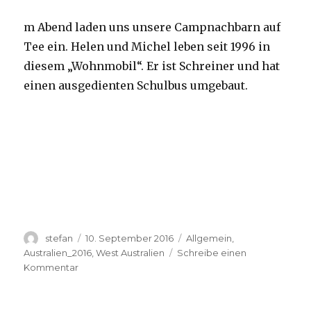
m Abend laden uns unsere Campnachbarn auf
Tee ein. Helen und Michel leben seit 1996 in
diesem „Wohnmobil“. Er ist Schreiner und hat
einen ausgedienten Schulbus umgebaut.
Autor
Veröffentlicht
Kategorien
stefan
10. September 2016
Allgemein
,
am
Australien_2016
,
West Australien
Schreibe einen
zu
Kommentar
Yardie
Creek
10.09.2016