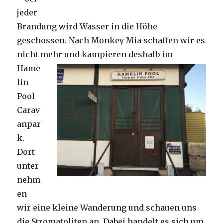
jeder
Brandung wird Wasser in die Höhe
geschossen. Nach Monkey Mia schaffen wir es
nicht mehr und kampieren deshalb im
Hame
lin
Pool
Carav
anpar
k.
Dort
unter
nehm
en
wir eine kleine Wanderung und schauen uns
die Stromatoliten an. Dabei handelt es sich um