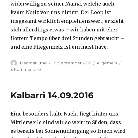
widerwillig zu seiner Mama, welche auch
kaum Notiz von uns nimmt. Der Loop ist
insgesamt wirklich empfehlenswert, er zieht
sich allerdings etwas – wir haben mit eher
flottem Tempo über drei Stunden gebraucht –
und eine Fliegennetz ist ein must have.
Autor
Veröffentlicht
Kategorien
Dagmar Erne
16. September 2016
Allgemein
am
zu
3 Kommentare
Kalbarri,
15.09.2016
Kalbarri 14.09.2016
Eine besonders kalte Nacht liegt hinter uns.
Mittlerweile sind wir so weit im Süden, dass
es bereits bei Sonnenuntergang so frisch wird,