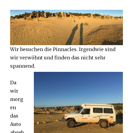
Wir besuchen die Pinnacles. Irgendwie sind
wir verwöhnt und finden das nicht sehr
spannend.
Da
wir
morg
en
das
Auto
abgeb