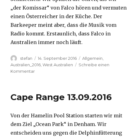
„der Komissar“ von Falco hören und vermuten
einen Österreicher in der Küche. Der
Barkeeper meint aber, dass die Musik vom
Radio kommt. Erstaunlich, dass Falco in
Australien immer noch läuft.
Autor
Veröffentlicht
Kategorien
stefan
14. September 2016
Allgemein
,
am
Australien_2016
,
West Australien
Schreibe einen
zu
Kommentar
Kalbarri
14.09.2016
Cape Range 13.09.2016
Von der Hamelin Pool Station starten wir mit
dem Ziel „Ocean Park“ in Denham. Wir
entscheiden uns gegen die Delphinfütterung