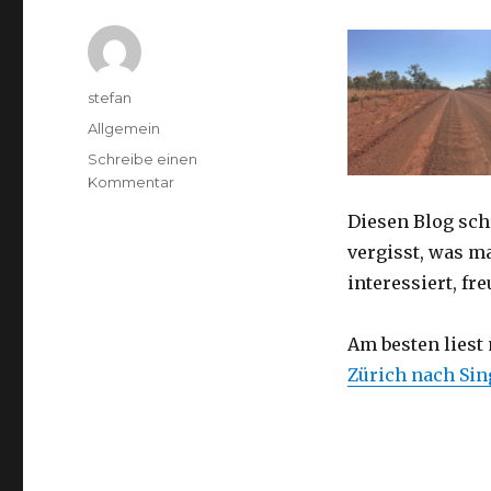
Autor
stefan
Kategorien
Allgemein
Schreibe einen
zu
Kommentar
Australien
Diesen Blog sch
2016
–
vergisst, was m
von
interessiert, f
Darwin
nach
Perth
Am besten liest
Zürich nach Si