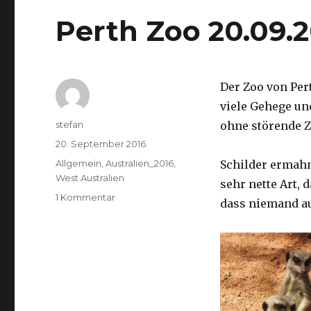
Perth Zoo 20.09.
Der Zoo von Per
viele Gehege un
Autor
stefan
ohne störende Z
Veröffentlicht
20. September 2016
am
Kategorien
Allgemein
,
Australien_2016
,
Schilder ermah
West Australien
sehr nette Art, 
zu
1 Kommentar
dass niemand a
Perth
Zoo
20.09.2016