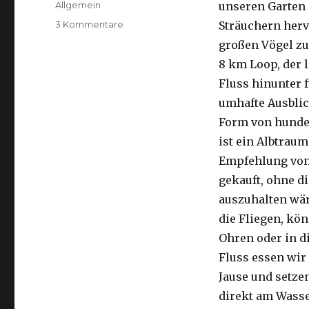
Kategorien
Allgemein
unseren Garten 
zu
3 Kommentare
Sträuchern herv
Kalbarri,
großen Vögel zu
15.09.2016
8 km Loop, der 
Fluss hinunter f
umhafte Ausblic
Form von hunder
ist ein Albtraum
Empfehlung von 
gekauft, ohne di
auszuhalten wä
die Fliegen, kön
Ohren oder in d
Fluss essen wir
Jause und setze
direkt am Wasse