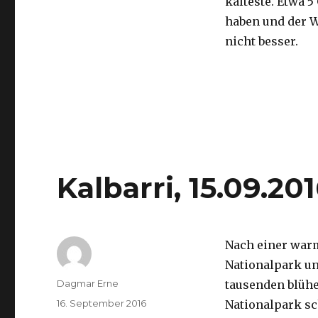
kälteste. Etwa 5
haben und der 
nicht besser.
Kalbarri, 15.09.20
Nach einer war
Nationalpark un
Autor
Dagmar Erne
tausenden blüh
Veröffentlicht
16. September 2016
Nationalpark sc
am