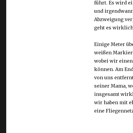
führt. Es wird e
und irgendwann 
Abzweigung ver
geht es wirklic
Einige Meter üb
weißen Markier
wobei wir eine
können. Am Ende
von uns entfernt
seiner Mama, we
insgesamt wirkl
wir haben mit e
eine Fliegennetz