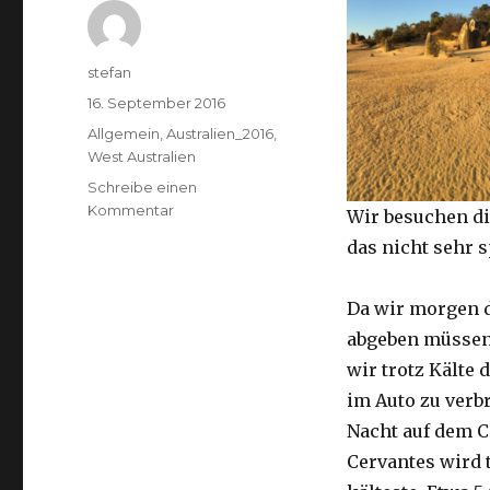
Autor
stefan
Veröffentlicht
16. September 2016
am
Kategorien
Allgemein
,
Australien_2016
,
West Australien
Schreibe einen
zu
Kommentar
Wir besuchen di
Pinnacles
das nicht sehr 
16.09.2016
Da wir morgen 
abgeben müssen
wir trotz Kälte d
im Auto zu verb
Nacht auf dem 
Cervantes wird 