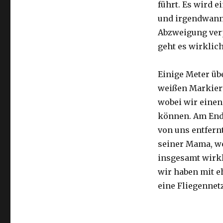
führt. Es wird e
und irgendwann 
Abzweigung ver
geht es wirklic
Einige Meter üb
weißen Markier
wobei wir eine
können. Am Ende
von uns entfernt
seiner Mama, we
insgesamt wirkl
wir haben mit e
eine Fliegennetz