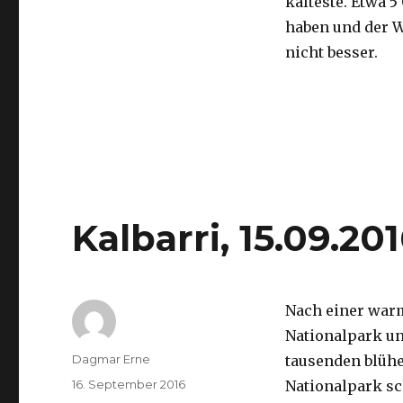
kälteste. Etwa 5
haben und der 
nicht besser.
Kalbarri, 15.09.20
Nach einer war
Nationalpark un
Autor
Dagmar Erne
tausenden blüh
Veröffentlicht
16. September 2016
Nationalpark sc
am