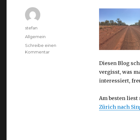
Autor
stefan
Kategorien
Allgemein
Schreibe einen
zu
Kommentar
Australien
Diesen Blog sch
2016
–
vergisst, was m
von
interessiert, f
Darwin
nach
Perth
Am besten liest
Zürich nach Si