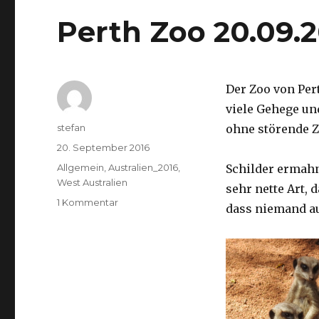
Perth Zoo 20.09.
Der Zoo von Per
viele Gehege un
Autor
stefan
ohne störende Z
Veröffentlicht
20. September 2016
am
Kategorien
Allgemein
,
Australien_2016
,
Schilder ermah
West Australien
sehr nette Art, 
zu
1 Kommentar
dass niemand a
Perth
Zoo
20.09.2016