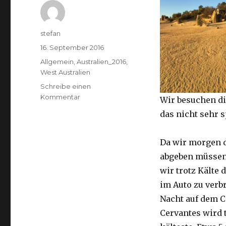
Autor
stefan
Veröffentlicht
16. September 2016
am
Kategorien
Allgemein
,
Australien_2016
,
West Australien
Schreibe einen
zu
Kommentar
Wir besuchen di
Pinnacles
das nicht sehr 
16.09.2016
Da wir morgen 
abgeben müssen
wir trotz Kälte d
im Auto zu verb
Nacht auf dem 
Cervantes wird 