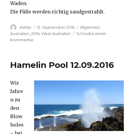
Waden.
Die Füße werden richtig sandgestrahlt.
Autor
Veröffentlicht
Kategorien
stefan
13. September 2016
Allgemein
,
am
Australien_2016
,
West Australien
Schreibe einen
zu
Kommentar
Cape
Range
13.09.2016
Hamelin Pool 12.09.2016
Wir
fahre
n zu
den
Blow
holes
– bei