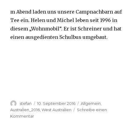
m Abend laden uns unsere Campnachbarn auf
Tee ein. Helen und Michel leben seit 1996 in
diesem „Wohnmobil“. Er ist Schreiner und hat
einen ausgedienten Schulbus umgebaut.
Autor
Veröffentlicht
Kategorien
stefan
10. September 2016
Allgemein
,
am
Australien_2016
,
West Australien
Schreibe einen
zu
Kommentar
Yardie
Creek
10.09.2016