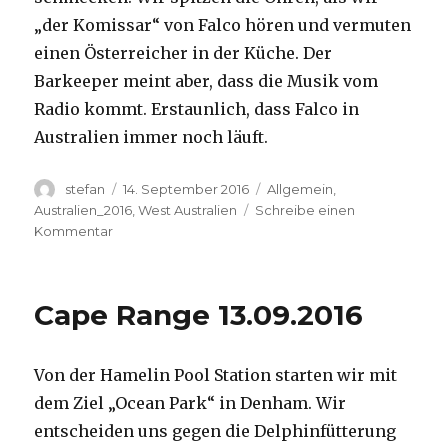
„der Komissar“ von Falco hören und vermuten
einen Österreicher in der Küche. Der
Barkeeper meint aber, dass die Musik vom
Radio kommt. Erstaunlich, dass Falco in
Australien immer noch läuft.
Autor
Veröffentlicht
Kategorien
stefan
14. September 2016
Allgemein
,
am
Australien_2016
,
West Australien
Schreibe einen
zu
Kommentar
Kalbarri
14.09.2016
Cape Range 13.09.2016
Von der Hamelin Pool Station starten wir mit
dem Ziel „Ocean Park“ in Denham. Wir
entscheiden uns gegen die Delphinfütterung