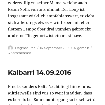
widerwillig zu seiner Mama, welche auch
kaum Notiz von uns nimmt. Der Loop ist
insgesamt wirklich empfehlenswert, er zieht
sich allerdings etwas – wir haben mit eher
flottem Tempo über drei Stunden gebraucht –
und eine Fliegennetz ist ein must have.
Autor
Veröffentlicht
Kategorien
Dagmar Erne
16. September 2016
Allgemein
am
zu
3 Kommentare
Kalbarri,
15.09.2016
Kalbarri 14.09.2016
Eine besonders kalte Nacht liegt hinter uns.
Mittlerweile sind wir so weit im Süden, dass
es bereits bei Sonnenuntergang so frisch wird,