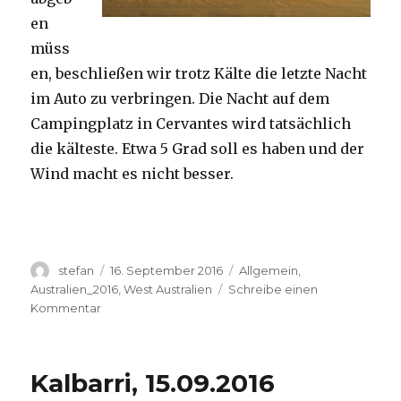
en
müss
en, beschließen wir trotz Kälte die letzte Nacht
im Auto zu verbringen. Die Nacht auf dem
Campingplatz in Cervantes wird tatsächlich
die kälteste. Etwa 5 Grad soll es haben und der
Wind macht es nicht besser.
Autor
Veröffentlicht
Kategorien
stefan
16. September 2016
Allgemein
,
am
Australien_2016
,
West Australien
Schreibe einen
zu
Kommentar
Pinnacles
16.09.2016
Kalbarri, 15.09.2016