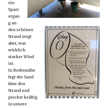
ein
Spazi
ergan
g an
den schönen
Strand zeigt
aber, was
wirklich
starker Wind
ist.
In Bodennähe
fegt der Sand
über den
Strand und
pieckst kräftig
in unsere