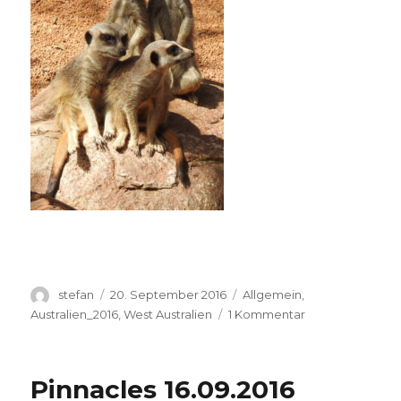
Autor
Veröffentlicht
Kategorien
stefan
20. September 2016
Allgemein
,
am
zu
Australien_2016
,
West Australien
1 Kommentar
Perth
Zoo
20.09.2016
Pinnacles 16.09.2016