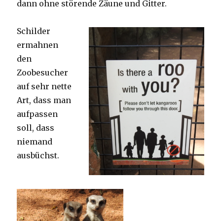
dann ohne störende Zäune und Gitter.
Schilder
ermahnen
den
Zoobesucher
auf sehr nette
Art, dass man
aufpassen
soll, dass
niemand
ausbüchst.