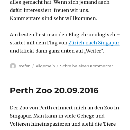
alles gemacht hat. Wenn sich jemand auch
dafür interessiert, freuen wir uns.
Kommentare sind sehr willkommen.
Am besten liest man den Blog chronologisch –
startet mit dem Flug von
Zürich nach Singapur
und klickt dann ganz unten auf „Weiter“.
Autor
Kategorien
zu
stefan
Allgemein
Schreibe einen Kommentar
Australie
2016
–
Perth Zoo 20.09.2016
von
Darwin
nach
Der Zoo von Perth erinnert mich an den Zoo in
Perth
Singapur. Man kann in viele Gehege und
Volieren hineinspazieren und sieht die Tiere