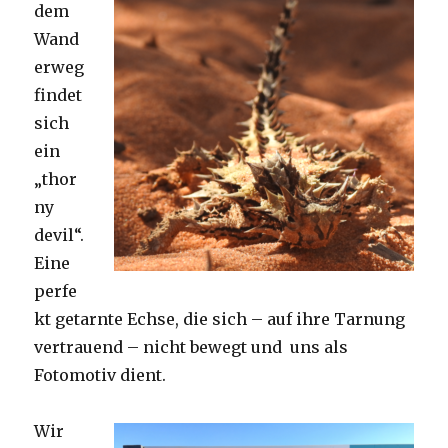
dem
Wand
erweg
findet
sich
ein
„thor
ny
devil“.
Eine
perfe
kt getarnte Echse, die sich – auf ihre Tarnung
vertrauend – nicht bewegt und uns als
Fotomotiv dient.
Wir