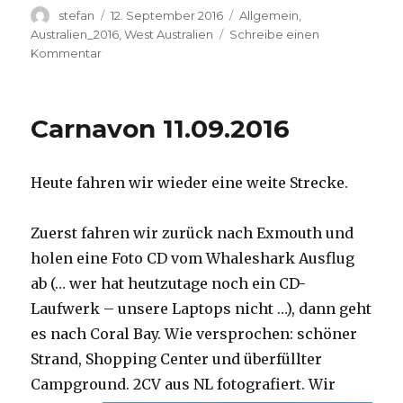
Autor
Veröffentlicht
Kategorien
stefan
12. September 2016
Allgemein
,
am
Australien_2016
,
West Australien
Schreibe einen
zu
Kommentar
Hamelin
Pool
12.09.2016
Carnavon 11.09.2016
Heute fahren wir wieder eine weite Strecke.
Zuerst fahren wir zurück nach Exmouth und
holen eine Foto CD vom Whaleshark Ausflug
ab (… wer hat heutzutage noch ein CD-
Laufwerk – unsere Laptops nicht …), dann geht
es nach Coral Bay. Wie versprochen: schöner
Strand, Shopping Center und überfüllter
Campground.
2CV aus NL fotografiert. Wir