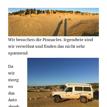
Wir besuchen die Pinnacles. Irgendwie sind
wir verwöhnt und finden das nicht sehr
spannend.
Da
wir
morg
en
das
Auto
abgeb