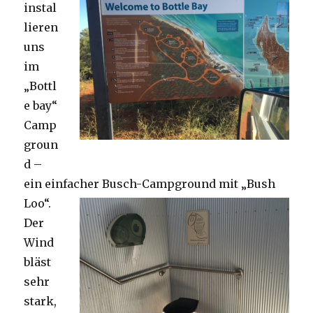
instal
lieren
uns
im
„Bottl
e bay“
Camp
groun
d –
ein einfacher Busch-Campground mit „Bush
Loo“.
Der
Wind
bläst
sehr
stark,