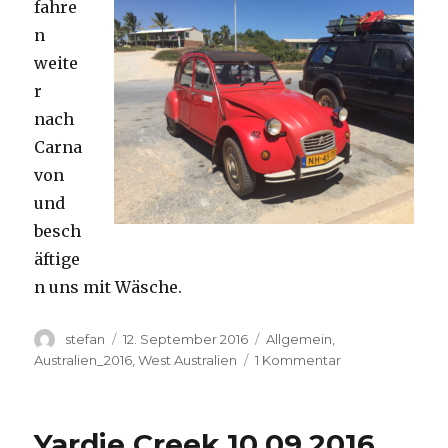
fahre
n
weite
r
nach
Carna
von
und
besch
äftige
n uns mit Wäsche.
Autor
Veröffentlicht
Kategorien
stefan
12. September 2016
Allgemein
,
am
zu
Australien_2016
,
West Australien
1 Kommentar
Carnavon
11.09.2016
Yardie Creek 10.09.2016