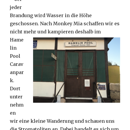
jeder
Brandung wird Wasser in die Höhe
geschossen. Nach Monkey Mia schaffen wir es
nicht mehr und kampieren deshalb im
Hame
lin
Pool
Carav
anpar
k.
Dort
unter
nehm
en
wir eine kleine Wanderung und schauen uns
die Stromatoliten an. Dabei handelt es sich um