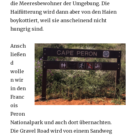
die Meeresbewohner der Umgebung. Die
Haifütterung wird dann aber von den Haien
boykottiert, weil sie anscheinend nicht
hungrig sind.
Ansch
ließen
d
wolle
n wir
in den
Franc
ois
Peron
Nationalpark und auch dort übernachten.
Die Gravel Road wird von einem Sandweg