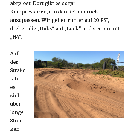
abgelöst. Dort gibt es sogar
Kompressoren, um den Reifendruck
anzupassen. Wir gehen runter auf 20 PSI,
drehen die „Hubs“ auf „Lock“ und starten mit
„H4“.
Auf
der
Straße
fährt
es
sich
über
lange
Strec
ken