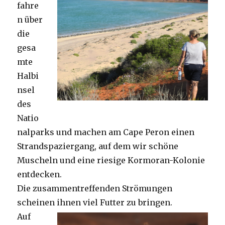
fahre
n über
die
gesa
mte
Halbi
nsel
des
Natio
nalparks und machen am Cape Peron einen
Strandspaziergang, auf dem wir schöne
Muscheln und eine riesige Kormoran-Kolonie
entdecken.
Die zusammentreffenden Strömungen
scheinen ihnen viel Futter zu bringen.
Auf