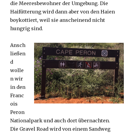
die Meeresbewohner der Umgebung. Die
Haifütterung wird dann aber von den Haien
boykottiert, weil sie anscheinend nicht
hungrig sind.
Ansch
ließen
d
wolle
n wir
in den
Franc
ois
Peron
Nationalpark und auch dort übernachten.
Die Gravel Road wird von einem Sandweg