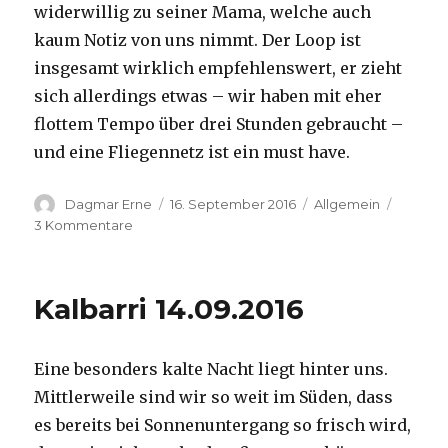
widerwillig zu seiner Mama, welche auch
kaum Notiz von uns nimmt. Der Loop ist
insgesamt wirklich empfehlenswert, er zieht
sich allerdings etwas – wir haben mit eher
flottem Tempo über drei Stunden gebraucht –
und eine Fliegennetz ist ein must have.
Autor
Veröffentlicht
Kategorien
Dagmar Erne
16. September 2016
Allgemein
am
zu
3 Kommentare
Kalbarri,
15.09.2016
Kalbarri 14.09.2016
Eine besonders kalte Nacht liegt hinter uns.
Mittlerweile sind wir so weit im Süden, dass
es bereits bei Sonnenuntergang so frisch wird,