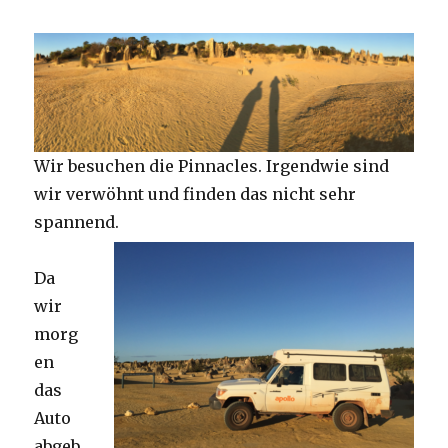
Wir besuchen die Pinnacles. Irgendwie sind
wir verwöhnt und finden das nicht sehr
spannend.
Da
wir
morg
en
das
Auto
abgeb