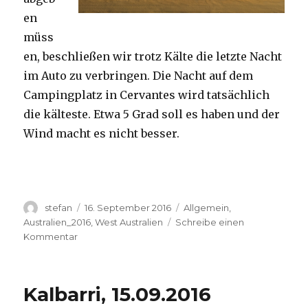
en
müss
en, beschließen wir trotz Kälte die letzte Nacht
im Auto zu verbringen. Die Nacht auf dem
Campingplatz in Cervantes wird tatsächlich
die kälteste. Etwa 5 Grad soll es haben und der
Wind macht es nicht besser.
Autor
Veröffentlicht
Kategorien
stefan
16. September 2016
Allgemein
,
am
Australien_2016
,
West Australien
Schreibe einen
zu
Kommentar
Pinnacles
16.09.2016
Kalbarri, 15.09.2016