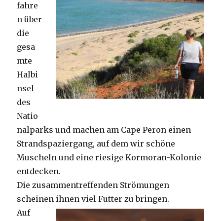
fahre
n über
die
gesa
mte
Halbi
nsel
des
Natio
nalparks und machen am Cape Peron einen
Strandspaziergang, auf dem wir schöne
Muscheln und eine riesige Kormoran-Kolonie
entdecken.
Die zusammentreffenden Strömungen
scheinen ihnen viel Futter zu bringen.
Auf