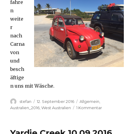
fahre
n
weite
r
nach
Carna
von
und
besch
äftige
n uns mit Wäsche.
Autor
Veröffentlicht
Kategorien
stefan
12. September 2016
Allgemein
,
am
zu
Australien_2016
,
West Australien
1 Kommentar
Carnavon
11.09.2016
Yardie Creek 10.09.2016