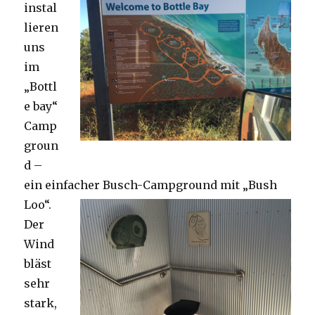
instal
lieren
uns
im
„Bottl
e bay“
Camp
groun
d –
ein einfacher Busch-Campground mit „Bush
Loo“.
Der
Wind
bläst
sehr
stark,