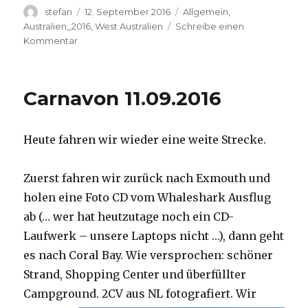
Autor
Veröffentlicht
Kategorien
stefan
12. September 2016
Allgemein
,
am
Australien_2016
,
West Australien
Schreibe einen
zu
Kommentar
Hamelin
Pool
12.09.2016
Carnavon 11.09.2016
Heute fahren wir wieder eine weite Strecke.
Zuerst fahren wir zurück nach Exmouth und
holen eine Foto CD vom Whaleshark Ausflug
ab (… wer hat heutzutage noch ein CD-
Laufwerk – unsere Laptops nicht …), dann geht
es nach Coral Bay. Wie versprochen: schöner
Strand, Shopping Center und überfüllter
Campground.
2CV aus NL fotografiert. Wir