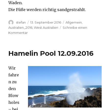
Waden.
Die Füße werden richtig sandgestrahlt.
Autor
Veröffentlicht
Kategorien
stefan
13. September 2016
Allgemein
,
am
Australien_2016
,
West Australien
Schreibe einen
zu
Kommentar
Cape
Range
13.09.2016
Hamelin Pool 12.09.2016
Wir
fahre
n zu
den
Blow
holes
– bei