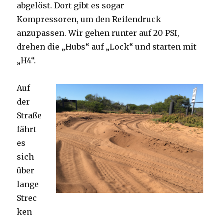
abgelöst. Dort gibt es sogar
Kompressoren, um den Reifendruck
anzupassen. Wir gehen runter auf 20 PSI,
drehen die „Hubs“ auf „Lock“ und starten mit
„H4“.
Auf
der
Straße
fährt
es
sich
über
lange
Strec
ken