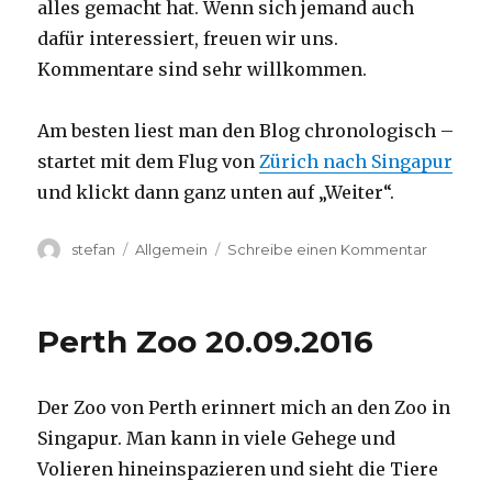
alles gemacht hat. Wenn sich jemand auch
dafür interessiert, freuen wir uns.
Kommentare sind sehr willkommen.
Am besten liest man den Blog chronologisch –
startet mit dem Flug von
Zürich nach Singapur
und klickt dann ganz unten auf „Weiter“.
Autor
Kategorien
zu
stefan
Allgemein
Schreibe einen Kommentar
Australie
2016
–
Perth Zoo 20.09.2016
von
Darwin
nach
Der Zoo von Perth erinnert mich an den Zoo in
Perth
Singapur. Man kann in viele Gehege und
Volieren hineinspazieren und sieht die Tiere