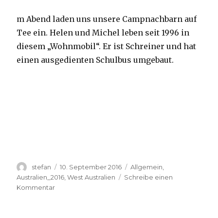
m Abend laden uns unsere Campnachbarn auf
Tee ein. Helen und Michel leben seit 1996 in
diesem „Wohnmobil“. Er ist Schreiner und hat
einen ausgedienten Schulbus umgebaut.
Autor
Veröffentlicht
Kategorien
stefan
10. September 2016
Allgemein
,
am
Australien_2016
,
West Australien
Schreibe einen
zu
Kommentar
Yardie
Creek
10.09.2016