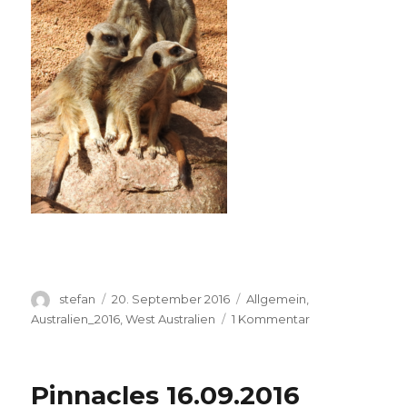
Autor
Veröffentlicht
Kategorien
stefan
20. September 2016
Allgemein
,
am
zu
Australien_2016
,
West Australien
1 Kommentar
Perth
Zoo
20.09.2016
Pinnacles 16.09.2016