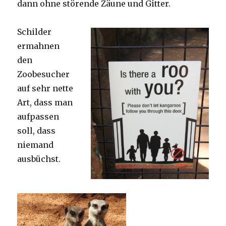
dann ohne störende Zäune und Gitter.
Schilder
ermahnen
den
Zoobesucher
auf sehr nette
Art, dass man
aufpassen
soll, dass
niemand
ausbüchst.