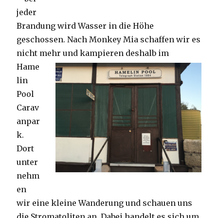
jeder
Brandung wird Wasser in die Höhe
geschossen. Nach Monkey Mia schaffen wir es
nicht mehr und kampieren deshalb im
Hame
lin
Pool
Carav
anpar
k.
Dort
unter
nehm
en
wir eine kleine Wanderung und schauen uns
die Stromatoliten an. Dabei handelt es sich um