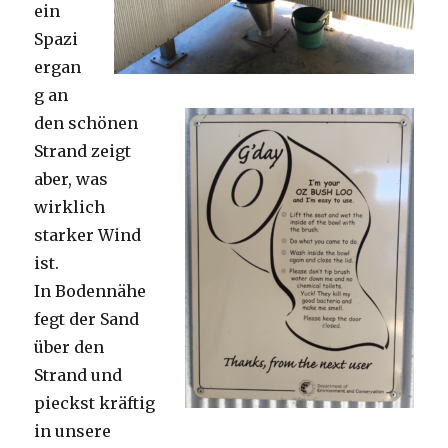
ein
Spazi
ergan
g an
den schönen
Strand zeigt
aber, was
wirklich
starker Wind
ist.
In Bodennähe
fegt der Sand
über den
Strand und
pieckst kräftig
in unsere