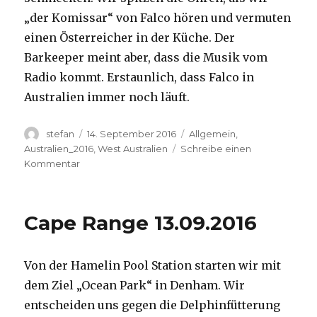
„der Komissar“ von Falco hören und vermuten
einen Österreicher in der Küche. Der
Barkeeper meint aber, dass die Musik vom
Radio kommt. Erstaunlich, dass Falco in
Australien immer noch läuft.
Autor
Veröffentlicht
Kategorien
stefan
14. September 2016
Allgemein
,
am
Australien_2016
,
West Australien
Schreibe einen
zu
Kommentar
Kalbarri
14.09.2016
Cape Range 13.09.2016
Von der Hamelin Pool Station starten wir mit
dem Ziel „Ocean Park“ in Denham. Wir
entscheiden uns gegen die Delphinfütterung