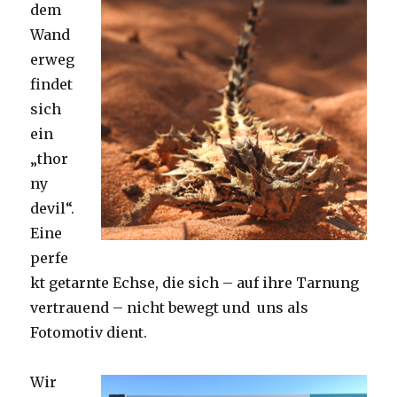
dem
Wand
erweg
findet
sich
ein
„thor
ny
devil“.
Eine
perfe
kt getarnte Echse, die sich – auf ihre Tarnung
vertrauend – nicht bewegt und uns als
Fotomotiv dient.
Wir