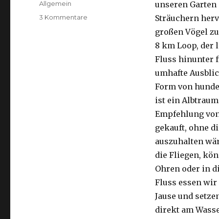
Kategorien
Allgemein
unseren Garten 
zu
3 Kommentare
Sträuchern herv
Kalbarri,
großen Vögel zu
15.09.2016
8 km Loop, der 
Fluss hinunter f
umhafte Ausblic
Form von hunder
ist ein Albtraum
Empfehlung von 
gekauft, ohne di
auszuhalten wä
die Fliegen, kön
Ohren oder in d
Fluss essen wir
Jause und setze
direkt am Wasse