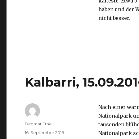
kälteste. Etwa 5
haben und der 
nicht besser.
Kalbarri, 15.09.20
Nach einer war
Nationalpark un
Autor
Dagmar Erne
tausenden blüh
Veröffentlicht
16. September 2016
Nationalpark sc
am