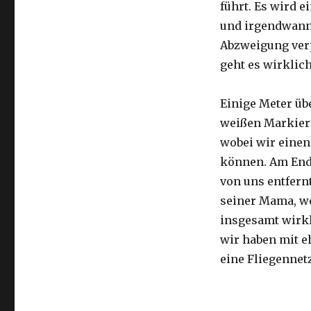
führt. Es wird e
und irgendwann 
Abzweigung ver
geht es wirklic
Einige Meter üb
weißen Markier
wobei wir eine
können. Am Ende
von uns entfernt
seiner Mama, we
insgesamt wirkl
wir haben mit e
eine Fliegennetz