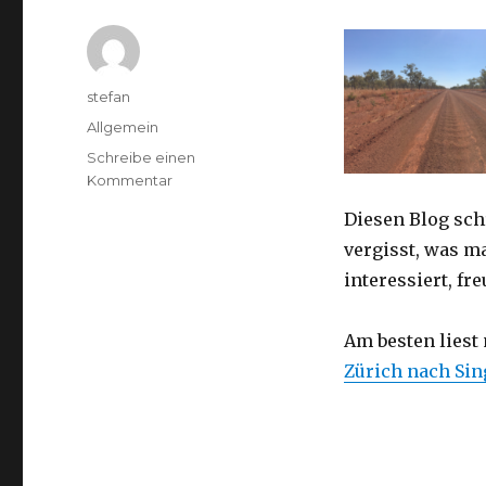
Autor
stefan
Kategorien
Allgemein
Schreibe einen
zu
Kommentar
Australien
Diesen Blog sch
2016
–
vergisst, was m
von
interessiert, f
Darwin
nach
Perth
Am besten liest
Zürich nach Si