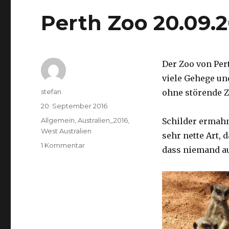
Perth Zoo 20.09.
Der Zoo von Per
viele Gehege un
Autor
stefan
ohne störende Z
Veröffentlicht
20. September 2016
am
Kategorien
Allgemein
,
Australien_2016
,
Schilder ermah
West Australien
sehr nette Art, 
zu
1 Kommentar
dass niemand a
Perth
Zoo
20.09.2016