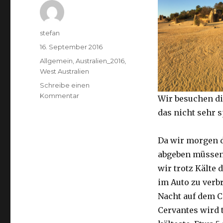
Autor
stefan
Veröffentlicht
16. September 2016
am
Kategorien
Allgemein
,
Australien_2016
,
West Australien
Schreibe einen
zu
Kommentar
Wir besuchen di
Pinnacles
das nicht sehr 
16.09.2016
Da wir morgen 
abgeben müssen
wir trotz Kälte d
im Auto zu verb
Nacht auf dem 
Cervantes wird 