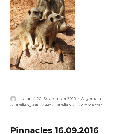
Autor
Veröffentlicht
Kategorien
stefan
20. September 2016
Allgemein
,
am
zu
Australien_2016
,
West Australien
1 Kommentar
Perth
Zoo
20.09.2016
Pinnacles 16.09.2016