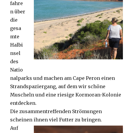
fahre
n über
die
gesa
mte
Halbi
nsel
des
Natio
nalparks und machen am Cape Peron einen
Strandspaziergang, auf dem wir schöne
Muscheln und eine riesige Kormoran-Kolonie
entdecken.
Die zusammentreffenden Strömungen
scheinen ihnen viel Futter zu bringen.
Auf