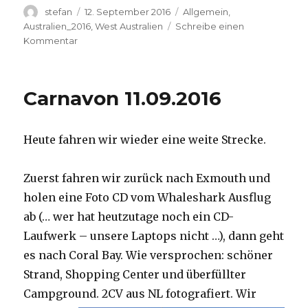
Autor
Veröffentlicht
Kategorien
stefan
12. September 2016
Allgemein
,
am
Australien_2016
,
West Australien
Schreibe einen
zu
Kommentar
Hamelin
Pool
12.09.2016
Carnavon 11.09.2016
Heute fahren wir wieder eine weite Strecke.
Zuerst fahren wir zurück nach Exmouth und
holen eine Foto CD vom Whaleshark Ausflug
ab (… wer hat heutzutage noch ein CD-
Laufwerk – unsere Laptops nicht …), dann geht
es nach Coral Bay. Wie versprochen: schöner
Strand, Shopping Center und überfüllter
Campground.
2CV aus NL fotografiert. Wir