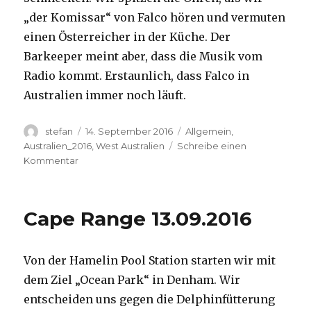
„der Komissar“ von Falco hören und vermuten
einen Österreicher in der Küche. Der
Barkeeper meint aber, dass die Musik vom
Radio kommt. Erstaunlich, dass Falco in
Australien immer noch läuft.
Autor
Veröffentlicht
Kategorien
stefan
14. September 2016
Allgemein
,
am
Australien_2016
,
West Australien
Schreibe einen
zu
Kommentar
Kalbarri
14.09.2016
Cape Range 13.09.2016
Von der Hamelin Pool Station starten wir mit
dem Ziel „Ocean Park“ in Denham. Wir
entscheiden uns gegen die Delphinfütterung