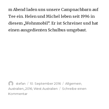
m Abend laden uns unsere Campnachbarn auf
Tee ein. Helen und Michel leben seit 1996 in
diesem „Wohnmobil“. Er ist Schreiner und hat
einen ausgedienten Schulbus umgebaut.
Autor
Veröffentlicht
Kategorien
stefan
10. September 2016
Allgemein
,
am
Australien_2016
,
West Australien
Schreibe einen
zu
Kommentar
Yardie
Creek
10.09.2016