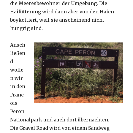
die Meeresbewohner der Umgebung. Die
Haifütterung wird dann aber von den Haien
boykottiert, weil sie anscheinend nicht
hungrig sind.
Ansch
ließen
d
wolle
n wir
in den
Franc
ois
Peron
Nationalpark und auch dort übernachten.
Die Gravel Road wird von einem Sandweg