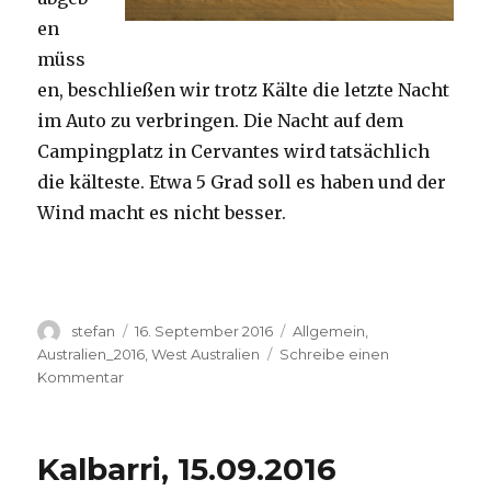
en
müss
en, beschließen wir trotz Kälte die letzte Nacht
im Auto zu verbringen. Die Nacht auf dem
Campingplatz in Cervantes wird tatsächlich
die kälteste. Etwa 5 Grad soll es haben und der
Wind macht es nicht besser.
Autor
Veröffentlicht
Kategorien
stefan
16. September 2016
Allgemein
,
am
Australien_2016
,
West Australien
Schreibe einen
zu
Kommentar
Pinnacles
16.09.2016
Kalbarri, 15.09.2016