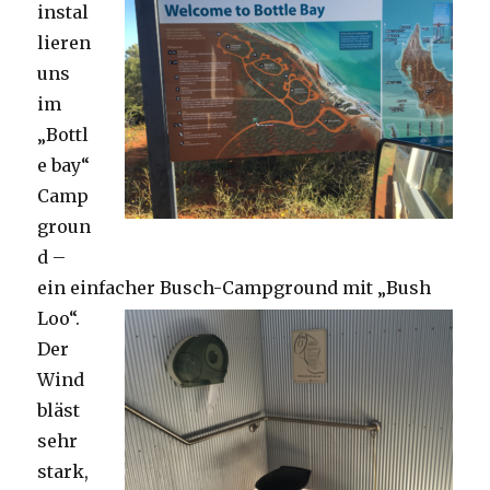
instal
lieren
uns
im
„Bottl
e bay“
Camp
groun
d –
ein einfacher Busch-Campground mit „Bush
Loo“.
Der
Wind
bläst
sehr
stark,