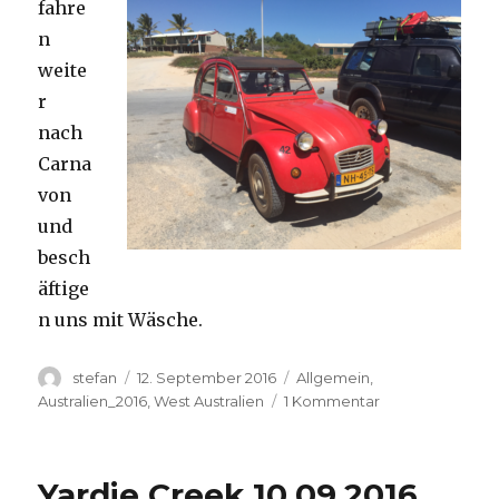
fahre
n
weite
r
nach
Carna
von
und
besch
äftige
n uns mit Wäsche.
Autor
Veröffentlicht
Kategorien
stefan
12. September 2016
Allgemein
,
am
zu
Australien_2016
,
West Australien
1 Kommentar
Carnavon
11.09.2016
Yardie Creek 10.09.2016