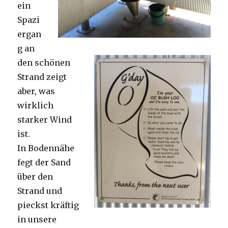
ein
Spazi
ergan
g an
den schönen
Strand zeigt
aber, was
wirklich
starker Wind
ist.
In Bodennähe
fegt der Sand
über den
Strand und
pieckst kräftig
in unsere