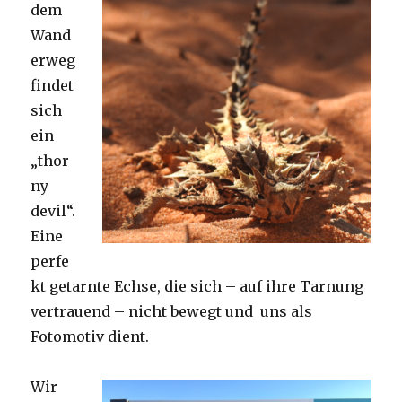
dem
Wand
erweg
findet
sich
ein
„thor
ny
devil“.
Eine
perfe
kt getarnte Echse, die sich – auf ihre Tarnung
vertrauend – nicht bewegt und uns als
Fotomotiv dient.
Wir