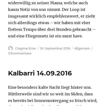
widerwillig zu seiner Mama, welche auch
kaum Notiz von uns nimmt. Der Loop ist
insgesamt wirklich empfehlenswert, er zieht
sich allerdings etwas – wir haben mit eher
flottem Tempo über drei Stunden gebraucht –
und eine Fliegennetz ist ein must have.
Autor
Veröffentlicht
Kategorien
Dagmar Erne
16. September 2016
Allgemein
am
zu
3 Kommentare
Kalbarri,
15.09.2016
Kalbarri 14.09.2016
Eine besonders kalte Nacht liegt hinter uns.
Mittlerweile sind wir so weit im Süden, dass
es bereits bei Sonnenuntergang so frisch wird,