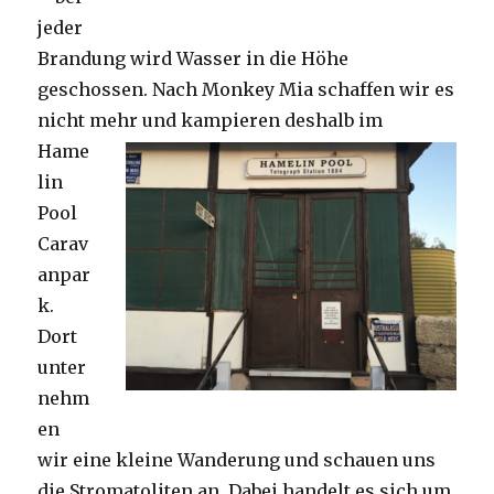
jeder
Brandung wird Wasser in die Höhe
geschossen. Nach Monkey Mia schaffen wir es
nicht mehr und kampieren deshalb im
Hame
lin
Pool
Carav
anpar
k.
Dort
unter
nehm
en
wir eine kleine Wanderung und schauen uns
die Stromatoliten an. Dabei handelt es sich um