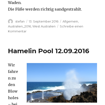
Waden.
Die Füße werden richtig sandgestrahlt.
Autor
Veröffentlicht
Kategorien
stefan
13. September 2016
Allgemein
,
am
Australien_2016
,
West Australien
Schreibe einen
zu
Kommentar
Cape
Range
13.09.2016
Hamelin Pool 12.09.2016
Wir
fahre
n zu
den
Blow
holes
– bei