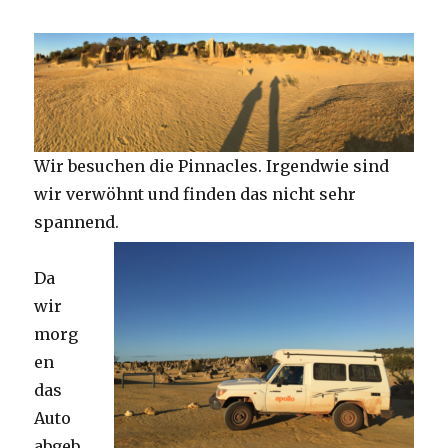
Wir besuchen die Pinnacles. Irgendwie sind
wir verwöhnt und finden das nicht sehr
spannend.
Da
wir
morg
en
das
Auto
abgeb