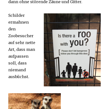
dann ohne störende Zäune und Gitter.
Schilder
ermahnen
den
Zoobesucher
auf sehr nette
Art, dass man
aufpassen
soll, dass
niemand
ausbüchst.