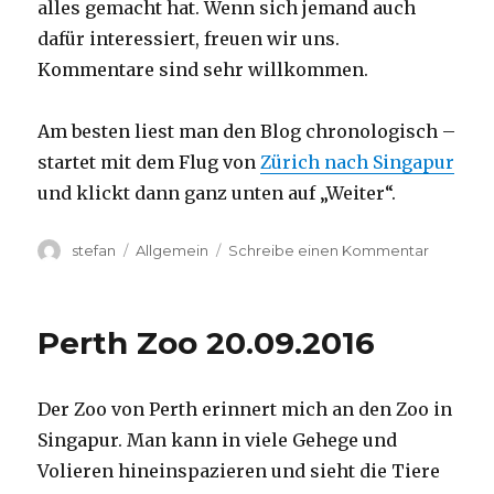
alles gemacht hat. Wenn sich jemand auch
dafür interessiert, freuen wir uns.
Kommentare sind sehr willkommen.
Am besten liest man den Blog chronologisch –
startet mit dem Flug von
Zürich nach Singapur
und klickt dann ganz unten auf „Weiter“.
Autor
Kategorien
zu
stefan
Allgemein
Schreibe einen Kommentar
Australie
2016
–
Perth Zoo 20.09.2016
von
Darwin
nach
Der Zoo von Perth erinnert mich an den Zoo in
Perth
Singapur. Man kann in viele Gehege und
Volieren hineinspazieren und sieht die Tiere