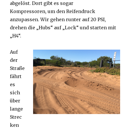
abgelöst. Dort gibt es sogar
Kompressoren, um den Reifendruck
anzupassen. Wir gehen runter auf 20 PSI,
drehen die „Hubs“ auf „Lock“ und starten mit
„H4“.
Auf
der
Straße
fährt
es
sich
über
lange
Strec
ken