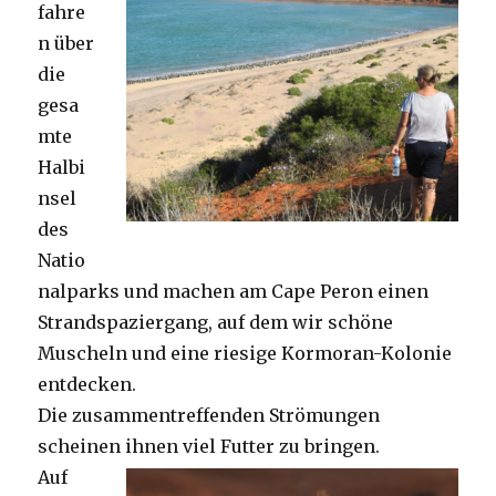
fahre
n über
die
gesa
mte
Halbi
nsel
des
Natio
nalparks und machen am Cape Peron einen
Strandspaziergang, auf dem wir schöne
Muscheln und eine riesige Kormoran-Kolonie
entdecken.
Die zusammentreffenden Strömungen
scheinen ihnen viel Futter zu bringen.
Auf