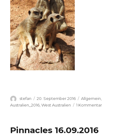
Autor
Veröffentlicht
Kategorien
stefan
20. September 2016
Allgemein
,
am
zu
Australien_2016
,
West Australien
1 Kommentar
Perth
Zoo
20.09.2016
Pinnacles 16.09.2016