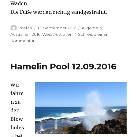
Waden.
Die Füße werden richtig sandgestrahlt.
Autor
Veröffentlicht
Kategorien
stefan
13. September 2016
Allgemein
,
am
Australien_2016
,
West Australien
Schreibe einen
zu
Kommentar
Cape
Range
13.09.2016
Hamelin Pool 12.09.2016
Wir
fahre
n zu
den
Blow
holes
– bei