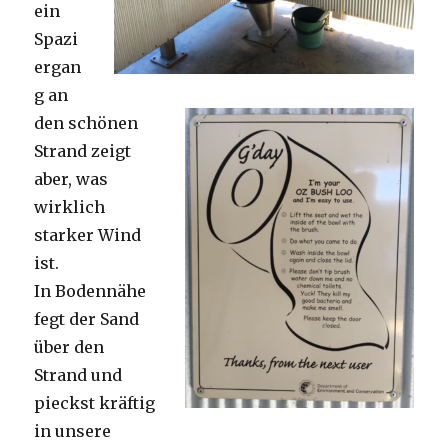
ein
Spazi
ergan
g an
den schönen
Strand zeigt
aber, was
wirklich
starker Wind
ist.
In Bodennähe
fegt der Sand
über den
Strand und
pieckst kräftig
in unsere