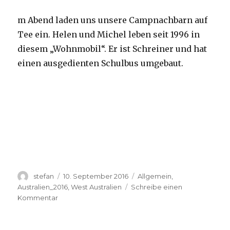
m Abend laden uns unsere Campnachbarn auf
Tee ein. Helen und Michel leben seit 1996 in
diesem „Wohnmobil“. Er ist Schreiner und hat
einen ausgedienten Schulbus umgebaut.
Autor
Veröffentlicht
Kategorien
stefan
10. September 2016
Allgemein
,
am
Australien_2016
,
West Australien
Schreibe einen
zu
Kommentar
Yardie
Creek
10.09.2016