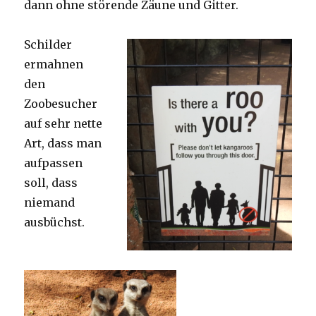
dann ohne störende Zäune und Gitter.
Schilder
ermahnen
den
Zoobesucher
auf sehr nette
Art, dass man
aufpassen
soll, dass
niemand
ausbüchst.