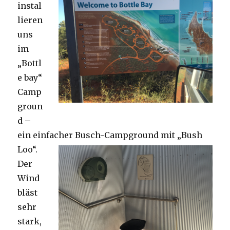
instal
lieren
uns
im
„Bottl
e bay“
Camp
groun
d –
ein einfacher Busch-Campground mit „Bush
Loo“.
Der
Wind
bläst
sehr
stark,