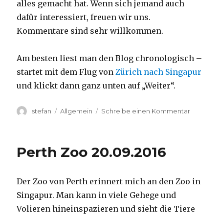
alles gemacht hat. Wenn sich jemand auch
dafür interessiert, freuen wir uns.
Kommentare sind sehr willkommen.
Am besten liest man den Blog chronologisch –
startet mit dem Flug von
Zürich nach Singapur
und klickt dann ganz unten auf „Weiter“.
Autor
Kategorien
zu
stefan
Allgemein
Schreibe einen Kommentar
Australie
2016
–
Perth Zoo 20.09.2016
von
Darwin
nach
Der Zoo von Perth erinnert mich an den Zoo in
Perth
Singapur. Man kann in viele Gehege und
Volieren hineinspazieren und sieht die Tiere