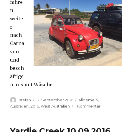
fahre
n
weite
r
nach
Carna
von
und
besch
äftige
n uns mit Wäsche.
Autor
Veröffentlicht
Kategorien
stefan
12. September 2016
Allgemein
,
am
zu
Australien_2016
,
West Australien
1 Kommentar
Carnavon
11.09.2016
Yardie Creek 10.09.2016