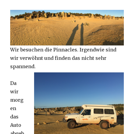
Wir besuchen die Pinnacles. Irgendwie sind
wir verwöhnt und finden das nicht sehr
spannend.
Da
wir
morg
en
das
Auto
abgeb