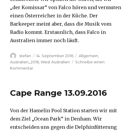
„der Komissar“ von Falco hören und vermuten
einen Österreicher in der Küche. Der
Barkeeper meint aber, dass die Musik vom
Radio kommt. Erstaunlich, dass Falco in
Australien immer noch läuft.
Autor
Veröffentlicht
Kategorien
stefan
14. September 2016
Allgemein
,
am
Australien_2016
,
West Australien
Schreibe einen
zu
Kommentar
Kalbarri
14.09.2016
Cape Range 13.09.2016
Von der Hamelin Pool Station starten wir mit
dem Ziel „Ocean Park“ in Denham. Wir
entscheiden uns gegen die Delphinfütterung