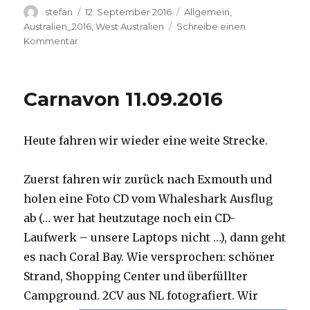
Autor
Veröffentlicht
Kategorien
stefan
12. September 2016
Allgemein
,
am
Australien_2016
,
West Australien
Schreibe einen
zu
Kommentar
Hamelin
Pool
12.09.2016
Carnavon 11.09.2016
Heute fahren wir wieder eine weite Strecke.
Zuerst fahren wir zurück nach Exmouth und
holen eine Foto CD vom Whaleshark Ausflug
ab (… wer hat heutzutage noch ein CD-
Laufwerk – unsere Laptops nicht …), dann geht
es nach Coral Bay. Wie versprochen: schöner
Strand, Shopping Center und überfüllter
Campground.
2CV aus NL fotografiert. Wir