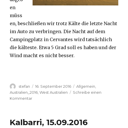
en
müss
en, beschließen wir trotz Kälte die letzte Nacht
im Auto zu verbringen. Die Nacht auf dem
Campingplatz in Cervantes wird tatsächlich
die kälteste. Etwa 5 Grad soll es haben und der
Wind macht es nicht besser.
Autor
Veröffentlicht
Kategorien
stefan
16. September 2016
Allgemein
,
am
Australien_2016
,
West Australien
Schreibe einen
zu
Kommentar
Pinnacles
16.09.2016
Kalbarri, 15.09.2016