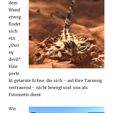
dem
Wand
erweg
findet
sich
ein
„thor
ny
devil“.
Eine
perfe
kt getarnte Echse, die sich – auf ihre Tarnung
vertrauend – nicht bewegt und uns als
Fotomotiv dient.
Wir