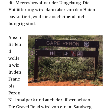
die Meeresbewohner der Umgebung. Die
Haifütterung wird dann aber von den Haien
boykottiert, weil sie anscheinend nicht
hungrig sind.
Ansch
ließen
d
wolle
n wir
in den
Franc
ois
Peron
Nationalpark und auch dort übernachten.
Die Gravel Road wird von einem Sandweg