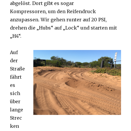
abgelöst. Dort gibt es sogar
Kompressoren, um den Reifendruck
anzupassen. Wir gehen runter auf 20 PSI,
drehen die „Hubs“ auf „Lock“ und starten mit
„H4“.
Auf
der
Straße
fährt
es
sich
über
lange
Strec
ken