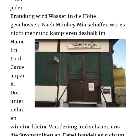
jeder
Brandung wird Wasser in die Höhe
geschossen. Nach Monkey Mia schaffen wir es
nicht mehr und kampieren deshalb im
Hame
lin
Pool
Carav
anpar
k.
Dort
unter
nehm
en
wir eine kleine Wanderung und schauen uns
die Stromatoliten an. Dabei handelt es sich um