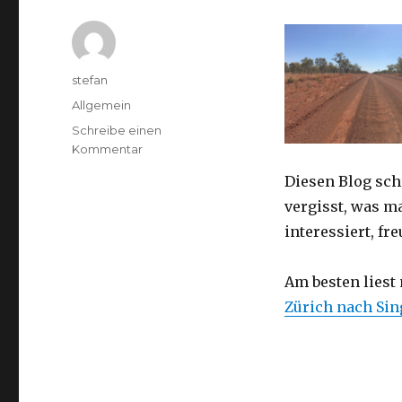
Autor
stefan
Kategorien
Allgemein
Schreibe einen
zu
Kommentar
Australien
Diesen Blog sch
2016
–
vergisst, was m
von
interessiert, f
Darwin
nach
Perth
Am besten liest
Zürich nach Si