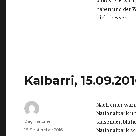
kälteste. Etwa 5
haben und der 
nicht besser.
Kalbarri, 15.09.20
Nach einer war
Nationalpark un
Autor
Dagmar Erne
tausenden blüh
Veröffentlicht
16. September 2016
Nationalpark sc
am