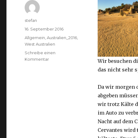
Autor
stefan
Veröffentlicht
16. September 2016
am
Kategorien
Allgemein
,
Australien_2016
,
West Australien
Schreibe einen
zu
Kommentar
Wir besuchen di
Pinnacles
das nicht sehr 
16.09.2016
Da wir morgen 
abgeben müssen
wir trotz Kälte d
im Auto zu verb
Nacht auf dem 
Cervantes wird 