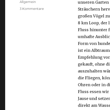
Kategorien
Allgemein
unseren Garten 
zu
3 Kommentare
Sträuchern herv
Kalbarri,
großen Vögel zu
15.09.2016
8 km Loop, der 
Fluss hinunter f
umhafte Ausblic
Form von hunder
ist ein Albtraum
Empfehlung von 
gekauft, ohne di
auszuhalten wä
die Fliegen, kön
Ohren oder in d
Fluss essen wir
Jause und setze
direkt am Wasse