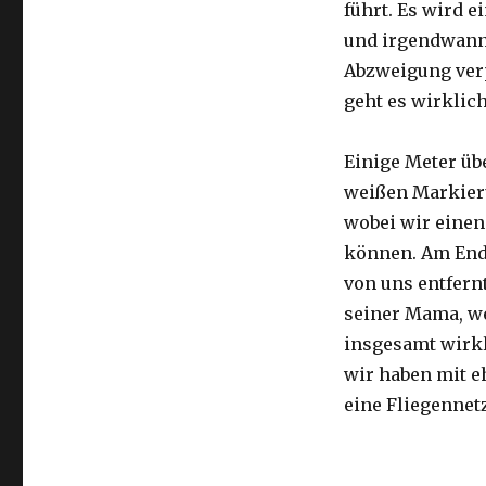
führt. Es wird e
und irgendwann 
Abzweigung ver
geht es wirklic
Einige Meter üb
weißen Markier
wobei wir eine
können. Am Ende
von uns entfernt
seiner Mama, we
insgesamt wirkl
wir haben mit e
eine Fliegennetz