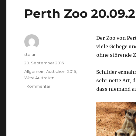
Perth Zoo 20.09.
Der Zoo von Per
viele Gehege un
Autor
stefan
ohne störende Z
Veröffentlicht
20. September 2016
am
Kategorien
Allgemein
,
Australien_2016
,
Schilder ermah
West Australien
sehr nette Art, 
zu
1 Kommentar
dass niemand a
Perth
Zoo
20.09.2016