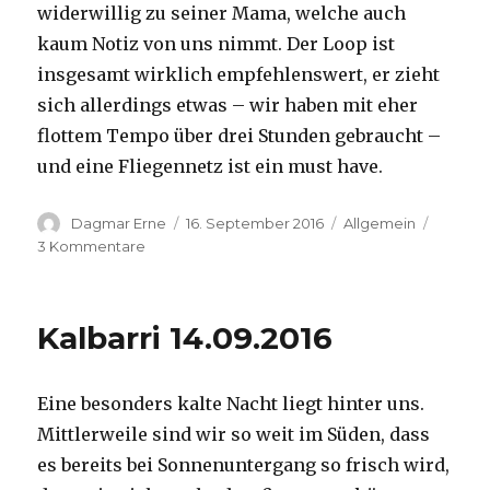
widerwillig zu seiner Mama, welche auch
kaum Notiz von uns nimmt. Der Loop ist
insgesamt wirklich empfehlenswert, er zieht
sich allerdings etwas – wir haben mit eher
flottem Tempo über drei Stunden gebraucht –
und eine Fliegennetz ist ein must have.
Autor
Veröffentlicht
Kategorien
Dagmar Erne
16. September 2016
Allgemein
am
zu
3 Kommentare
Kalbarri,
15.09.2016
Kalbarri 14.09.2016
Eine besonders kalte Nacht liegt hinter uns.
Mittlerweile sind wir so weit im Süden, dass
es bereits bei Sonnenuntergang so frisch wird,