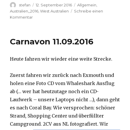
Autor
Veröffentlicht
Kategorien
stefan
12. September 2016
Allgemein
,
am
Australien_2016
,
West Australien
Schreibe einen
zu
Kommentar
Hamelin
Pool
12.09.2016
Carnavon 11.09.2016
Heute fahren wir wieder eine weite Strecke.
Zuerst fahren wir zurück nach Exmouth und
holen eine Foto CD vom Whaleshark Ausflug
ab (… wer hat heutzutage noch ein CD-
Laufwerk – unsere Laptops nicht …), dann geht
es nach Coral Bay. Wie versprochen: schöner
Strand, Shopping Center und überfüllter
Campground.
2CV aus NL fotografiert. Wir