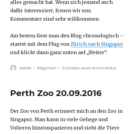
alles gemacht hat. Wenn sich jemand auch
dafür interessiert, freuen wir uns.
Kommentare sind sehr willkommen.
Am besten liest man den Blog chronologisch –
startet mit dem Flug von
Zürich nach Singapur
und klickt dann ganz unten auf „Weiter“.
Autor
Kategorien
zu
stefan
Allgemein
Schreibe einen Kommentar
Australie
2016
–
Perth Zoo 20.09.2016
von
Darwin
nach
Der Zoo von Perth erinnert mich an den Zoo in
Perth
Singapur. Man kann in viele Gehege und
Volieren hineinspazieren und sieht die Tiere