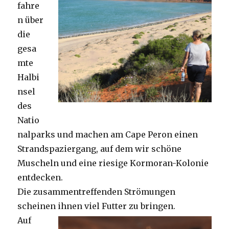
fahre
n über
die
gesa
mte
Halbi
nsel
des
Natio
nalparks und machen am Cape Peron einen
Strandspaziergang, auf dem wir schöne
Muscheln und eine riesige Kormoran-Kolonie
entdecken.
Die zusammentreffenden Strömungen
scheinen ihnen viel Futter zu bringen.
Auf