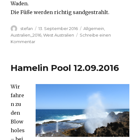
Waden.
Die Füße werden richtig sandgestrahlt.
Autor
Veröffentlicht
Kategorien
stefan
13. September 2016
Allgemein
,
am
Australien_2016
,
West Australien
Schreibe einen
zu
Kommentar
Cape
Range
13.09.2016
Hamelin Pool 12.09.2016
Wir
fahre
n zu
den
Blow
holes
– bei