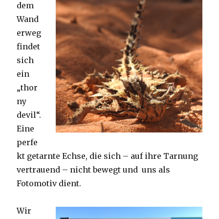
dem
Wand
erweg
findet
sich
ein
„thor
ny
devil“.
Eine
perfe
kt getarnte Echse, die sich – auf ihre Tarnung
vertrauend – nicht bewegt und uns als
Fotomotiv dient.
Wir