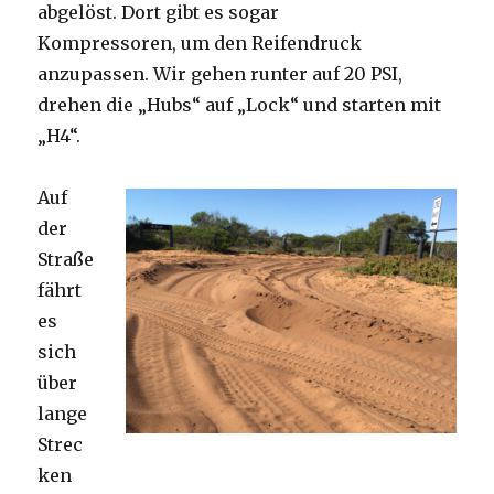
abgelöst. Dort gibt es sogar
Kompressoren, um den Reifendruck
anzupassen. Wir gehen runter auf 20 PSI,
drehen die „Hubs“ auf „Lock“ und starten mit
„H4“.
Auf
der
Straße
fährt
es
sich
über
lange
Strec
ken