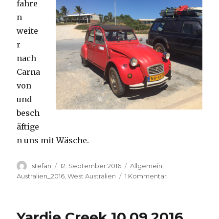
fahre
n
weite
r
nach
Carna
von
und
besch
äftige
n uns mit Wäsche.
Autor
Veröffentlicht
Kategorien
stefan
12. September 2016
Allgemein
,
am
zu
Australien_2016
,
West Australien
1 Kommentar
Carnavon
11.09.2016
Yardie Creek 10.09.2016