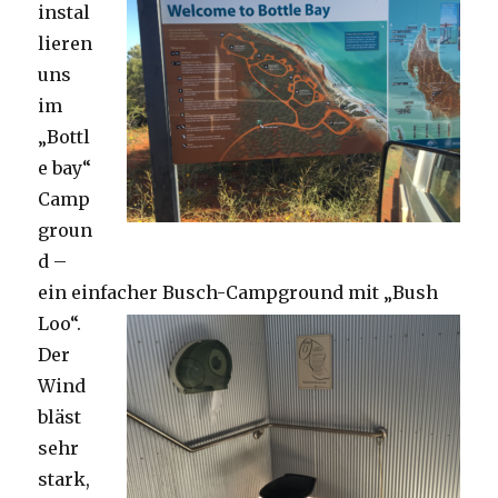
instal
lieren
uns
im
„Bottl
e bay“
Camp
groun
d –
ein einfacher Busch-Campground mit „Bush
Loo“.
Der
Wind
bläst
sehr
stark,