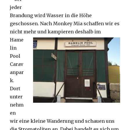
jeder
Brandung wird Wasser in die Höhe
geschossen. Nach Monkey Mia schaffen wir es
nicht mehr und kampieren deshalb im
Hame
lin
Pool
Carav
anpar
k.
Dort
unter
nehm
en
wir eine kleine Wanderung und schauen uns
die Stromatoliten an. Dabei handelt es sich um