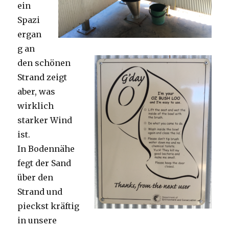
ein
Spazi
ergan
g an
den schönen
Strand zeigt
aber, was
wirklich
starker Wind
ist.
In Bodennähe
fegt der Sand
über den
Strand und
pieckst kräftig
in unsere