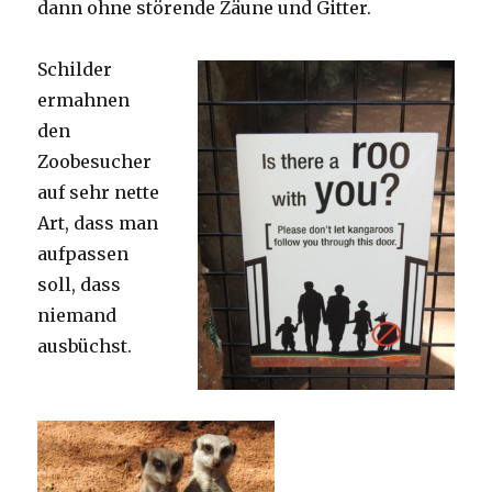
dann ohne störende Zäune und Gitter.
Schilder
ermahnen
den
Zoobesucher
auf sehr nette
Art, dass man
aufpassen
soll, dass
niemand
ausbüchst.