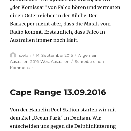
„der Komissar“ von Falco hören und vermuten
einen Österreicher in der Küche. Der
Barkeeper meint aber, dass die Musik vom
Radio kommt. Erstaunlich, dass Falco in
Australien immer noch läuft.
Autor
Veröffentlicht
Kategorien
stefan
14. September 2016
Allgemein
,
am
Australien_2016
,
West Australien
Schreibe einen
zu
Kommentar
Kalbarri
14.09.2016
Cape Range 13.09.2016
Von der Hamelin Pool Station starten wir mit
dem Ziel „Ocean Park“ in Denham. Wir
entscheiden uns gegen die Delphinfütterung