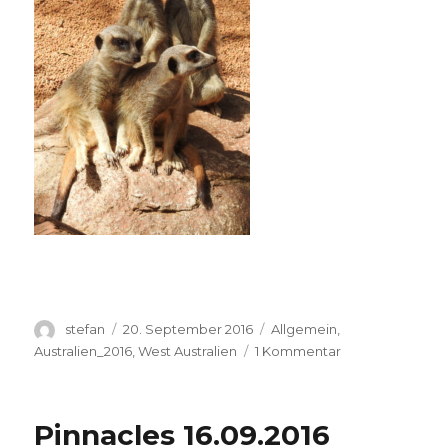
Autor
Veröffentlicht
Kategorien
stefan
20. September 2016
Allgemein
,
am
zu
Australien_2016
,
West Australien
1 Kommentar
Perth
Zoo
20.09.2016
Pinnacles 16.09.2016