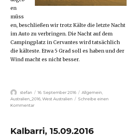
en
müss
en, beschließen wir trotz Kälte die letzte Nacht
im Auto zu verbringen. Die Nacht auf dem
Campingplatz in Cervantes wird tatsächlich
die kälteste. Etwa 5 Grad soll es haben und der
Wind macht es nicht besser.
Autor
Veröffentlicht
Kategorien
stefan
16. September 2016
Allgemein
,
am
Australien_2016
,
West Australien
Schreibe einen
zu
Kommentar
Pinnacles
16.09.2016
Kalbarri, 15.09.2016