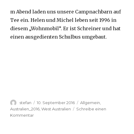
m Abend laden uns unsere Campnachbarn auf
Tee ein. Helen und Michel leben seit 1996 in
diesem „Wohnmobil“. Er ist Schreiner und hat
einen ausgedienten Schulbus umgebaut.
Autor
Veröffentlicht
Kategorien
stefan
10. September 2016
Allgemein
,
am
Australien_2016
,
West Australien
Schreibe einen
zu
Kommentar
Yardie
Creek
10.09.2016