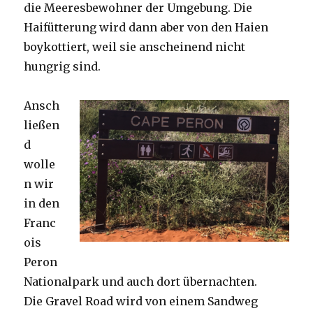
die Meeresbewohner der Umgebung. Die
Haifütterung wird dann aber von den Haien
boykottiert, weil sie anscheinend nicht
hungrig sind.
Ansch
ließen
d
wolle
n wir
in den
Franc
ois
Peron
Nationalpark und auch dort übernachten.
Die Gravel Road wird von einem Sandweg