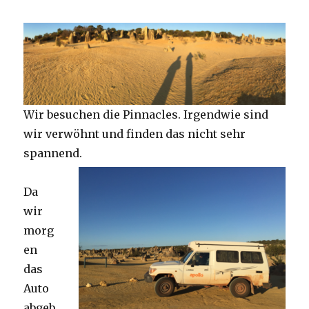
Wir besuchen die Pinnacles. Irgendwie sind
wir verwöhnt und finden das nicht sehr
spannend.
Da
wir
morg
en
das
Auto
abgeb